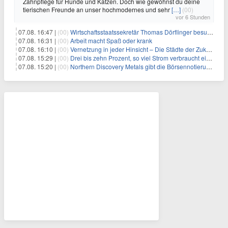
Zahnpflege für Hunde und Katzen. Doch wie gewöhnst du deine
tierischen Freunde an unser hochmodernes und sehr
[…]
(00)
vor 6 Stunden
07.08. 16:47 |
(00)
Wirtschaftsstaatssekretär Thomas Dörflinger besucht Handwerksbetrieb im Kammerbezirk Freiburg
07.08. 16:31 |
(00)
Arbeit macht Spaß oder krank
07.08. 16:10 |
(00)
Vernetzung in jeder Hinsicht – Die Städte der Zukunft sind grün-blau
07.08. 15:29 |
(00)
Drei bis zehn Prozent, so viel Strom verbraucht ein Aufzug im Gebäude
07.08. 15:20 |
(00)
Northern Discovery Metals gibt die Börsennotierung an der Frankfurter Wertpapierbörse bekannt