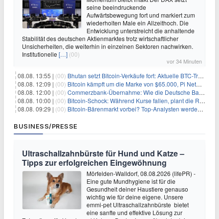
seine beeindruckende
Aufwärtsbewegung fort und markiert zum
wiederholten Male ein Allzeithoch. Die
Entwicklung unterstreicht die anhaltende
Stabilität des deutschen Aktienmarktes trotz wirtschaftlicher
Unsicherheiten, die weiterhin in einzelnen Sektoren nachwirken.
Institutionelle
[…]
(00)
vor 34 Minuten
08.08. 13:55 |
(00)
Bhutan setzt Bitcoin-Verkäufe fort: Aktuelle BTC-Transaktionen
08.08. 12:09 |
(00)
Bitcoin kämpft um die Marke von $65.000, Pi Network gewinnt an Unterstützung
08.08. 12:00 |
(00)
Commerzbank-Übernahme: Wie die Deutsche Bank im Schatten zum großen Gewinner wird
08.08. 10:00 |
(00)
Bitcoin-Schock: Während Kurse fallen, plant die Regierung die Steuer-Bombe
08.08. 09:29 |
(00)
Bitcoin-Bärenmarkt vorbei? Top-Analysten werden optimistisch, aber die Geschichte sagt etwas anderes
BUSINESS/PRESSE
Ultraschallzahnbürste für Hund und Katze –
Tipps zur erfolgreichen Eingewöhnung
Mörfelden-Walldorf, 08.08.2026 (lifePR) -
Eine gute Mundhygiene ist für die
Gesundheit deiner Haustiere genauso
wichtig wie für deine eigene. Unsere
emmi-pet Ultraschallzahnbürste bietet
eine sanfte und effektive Lösung zur