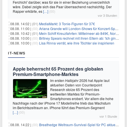
Ferchichi' darüber, was für sie in einer Beziehung unverzeihlich
wäre. Dabei zeigte sich das Paar überraschend nachsichtig. Der
Rapper erklärte, es
[…]
(00)
vor 3 Stunden
08.08. 14:02 |
(01)
MediaMarkt: 3 Tonie-Figuren für 37€
08.08. 11:00 |
(00)
Ariana Grande will London-Shows für Konzert-Special filmen
08.08. 10:42 |
(01)
Mein Schiff Kreuzfahrten: Mittelmeer ab 849€, Norwegen ab 999€ p.P.
08.08. 10:00 |
(00)
Britney Spears rechnet mit ihren Eltern ab: 'Ich ging zwei Monate lang auf die Knie und weinte'
08.08. 10:00 |
(00)
Lisa Rinna verrät, wie ihre Töchter sie inspirieren
IT-NEWS
Apple beherrscht 65 Prozent des globalen
Premium-Smartphone-Marktes
Im ersten Halbjahr 2026 hat Apple laut
aktuellen Daten von Counterpoint
Research stolze 65 Prozent des
weltweiten Marktes für Premium-
Smartphones erobert. Vor allem die hohe
Nachfrage nach der iPhone 17 Modellreihe trieb das Wachstum
im Berichtszeitraum an. iPhone führt das Premium-Segment
[…]
(00)
vor 1 Stunde
08.08. 14:22 |
(00)
Breathedge Weltraum-Survival-Spiel für PC aktuell kostenlos bei Steam