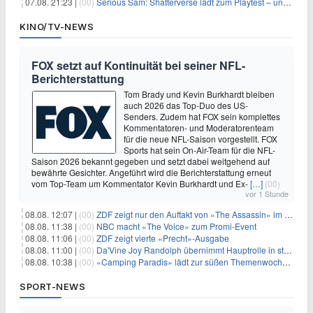
07.08. 21:23 |
(00)
Serious Sam: Shatterverse lädt zum Playtest – und erscheint schon bald!
KINO/TV-NEWS
FOX setzt auf Kontinuität bei seiner NFL-
Berichterstattung
Tom Brady und Kevin Burkhardt bleiben
auch 2026 das Top-Duo des US-
Senders. Zudem hat FOX sein komplettes
Kommentatoren- und Moderatorenteam
für die neue NFL-Saison vorgestellt. FOX
Sports hat sein On-Air-Team für die NFL-
Saison 2026 bekannt gegeben und setzt dabei weitgehend auf
bewährte Gesichter. Angeführt wird die Berichterstattung erneut
vom Top-Team um Kommentator Kevin Burkhardt und Ex-
[…]
(00)
vor 1 Stunde
08.08. 12:07 |
(00)
ZDF zeigt nur den Auftakt von «The Assassin» im Fernsehen
08.08. 11:38 |
(00)
NBC macht «The Voice» zum Promi-Event
08.08. 11:06 |
(00)
ZDF zeigt vierte «Precht»-Ausgabe
08.08. 11:00 |
(00)
Da'Vine Joy Randolph übernimmt Hauptrolle in starbesetzter schwarzer Komödie
08.08. 10:38 |
(00)
«Camping Paradis» lädt zur süßen Themenwoche ein
SPORT-NEWS