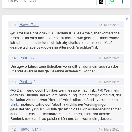
[15 Kommentare]
Hawk_Tuah
15
18. März 2025
@
13
fossile Rohstoffe?!? Außerdem ist Alles Arbeit, aber körperliche
Arbeit ist im Alter nicht mehr so zu leisten, wie geistige. Daher würde
ich schon unterscheiden, ob ich physikalisch oder mit dem Kopf
gearbeitet habe bzw. ob es im Alter noch "machbar" ist.
Pontius
14
18. März 2025
Umlageverfahren zum Scheitern verurteilt ist, der meint auch an der
Phantasie-Börse riesige Gewinne erzielen zu können.
Pontius
13
18. März 2025
@
5
Dann werd doch Politiker, wenn es so einfach ist... @
6
Wer meint,
dass ein Studium und weitere Ausbildung keine richtige Arbeit ist, der
hat keine Ahnung, was "richtige" Arbeit alles umfasst - zumal er nach
<link>
mehrere Jahre der Arbeit in kirchlichen Vereinigungen
geleistet hat. @
12
ich wusste gar nicht, dass wir Milliardeneinnahmen
haben aus fossilen Rohstoffverkäufen haben, damit wir unsere
Rentenkasse damit aufpolstern können. Und wer meint, dass das
Hawk_Tuah
12
17. März 2025