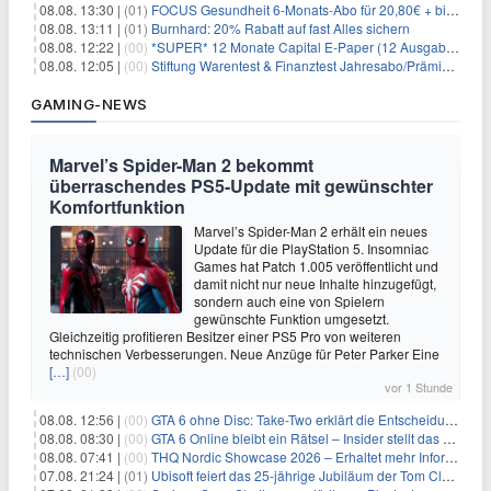
08.08. 13:30 |
(01)
FOCUS Gesundheit 6-Monats-Abo für 20,80€ + bis zu 20€ Prämie
08.08. 13:11 |
(01)
Burnhard: 20% Rabatt auf fast Alles sichern
08.08. 12:22 |
(00)
*SUPER* 12 Monate Capital E-Paper (12 Ausgaben) für NUR 7€ (statt 80,04€)
08.08. 12:05 |
(00)
Stiftung Warentest & Finanztest Jahresabo/Prämienabo für 35€ + Buchprämie
GAMING-NEWS
Marvel’s Spider-Man 2 bekommt
überraschendes PS5-Update mit gewünschter
Komfortfunktion
Marvel’s Spider-Man 2 erhält ein neues
Update für die PlayStation 5. Insomniac
Games hat Patch 1.005 veröffentlicht und
damit nicht nur neue Inhalte hinzugefügt,
sondern auch eine von Spielern
gewünschte Funktion umgesetzt.
Gleichzeitig profitieren Besitzer einer PS5 Pro von weiteren
technischen Verbesserungen. Neue Anzüge für Peter Parker Eine
[…]
(00)
vor 1 Stunde
08.08. 12:56 |
(00)
GTA 6 ohne Disc: Take-Two erklärt die Entscheidung für Download-Codes
08.08. 08:30 |
(00)
GTA 6 Online bleibt ein Rätsel – Insider stellt das neue Gerücht klar
08.08. 07:41 |
(00)
THQ Nordic Showcase 2026 – Erhaltet mehr Informationen
07.08. 21:24 |
(01)
Ubisoft feiert das 25-jährige Jubiläum der Tom Clancy’s Ghost Recon-Reihe