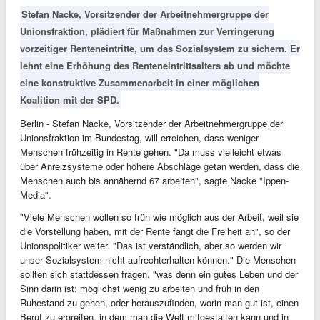
Stefan Nacke, Vorsitzender der Arbeitnehmergruppe der
Unionsfraktion, plädiert für Maßnahmen zur Verringerung
vorzeitiger Renteneintritte, um das Sozialsystem zu sichern. Er
lehnt eine Erhöhung des Renteneintrittsalters ab und möchte
eine konstruktive Zusammenarbeit in einer möglichen
Koalition mit der SPD.
Berlin - Stefan Nacke, Vorsitzender der Arbeitnehmergruppe der
Unionsfraktion im Bundestag, will erreichen, dass weniger
Menschen frühzeitig in Rente gehen. "Da muss vielleicht etwas
über Anreizsysteme oder höhere Abschläge getan werden, dass die
Menschen auch bis annähernd 67 arbeiten", sagte Nacke "Ippen-
Media".
"Viele Menschen wollen so früh wie möglich aus der Arbeit, weil sie
die Vorstellung haben, mit der Rente fängt die Freiheit an", so der
Unionspolitiker weiter. "Das ist verständlich, aber so werden wir
unser Sozialsystem nicht aufrechterhalten können." Die Menschen
sollten sich stattdessen fragen, "was denn ein gutes Leben und der
Sinn darin ist: möglichst wenig zu arbeiten und früh in den
Ruhestand zu gehen, oder herauszufinden, worin man gut ist, einen
Beruf zu ergreifen, in dem man die Welt mitgestalten kann und in