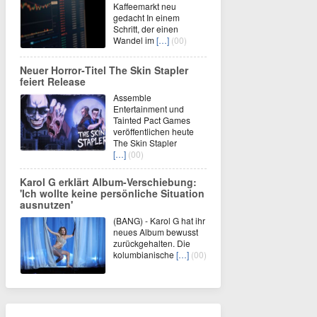
Kaffeemarkt neu
gedacht In einem
Schritt, der einen
Wandel im
[…]
(00)
Neuer Horror‑Titel The Skin Stapler
feiert Release
Assemble
Entertainment und
Tainted Pact Games
veröffentlichen heute
The Skin Stapler
[…]
(00)
Karol G erklärt Album-Verschiebung:
'Ich wollte keine persönliche Situation
ausnutzen'
(BANG) - Karol G hat ihr
neues Album bewusst
zurückgehalten. Die
kolumbianische
[…]
(00)