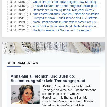
08.08. 13:55 |
(00)
Grüne streiten über Lockerung des Lkw-Sonntagsfahrverbots
08.08. 13:46 |
(02)
Entwurf: Steuerreform ohne Progressionsausgleich geplant
08.08. 13:42 |
(00)
Bahnstrecke Hamburg-Berlin: Nur jeder vierte Zug pünktlich
08.08. 13:27 |
(01)
Nun kontrolliert auch Spanien Reisende aus Italien
08.08. 12:41 |
(00)
Trumps Ex-Anwalt Todd Blanche als US-Justizminister bestätigt
08.08. 12:39 |
(00)
Nach Drohnenvorfall: Neuer Wachposten am Flughafen
08.08. 12:34 |
(02)
AfD-Politiker Holm bezeichnet Renten-Rebellion als "Rollenspiel"
08.08. 12:22 |
(00)
Hochdruckwetter mit Sonne und Trockenheit
BOULEVARD-NEWS
Anna-Maria Ferchichi und Bushido:
Seitensprung wäre kein Trennungsgrund
(BANG) - Anna-Maria Ferchichi würde
Fremdgehen verzeihen – woanders zieht
sie jedoch eine klare Grenze.
Gemeinsam mit Ehemann Bushido
sprach die Influencerin in ihrem Podcast
'Im Bett mit Anna-Maria und Anis