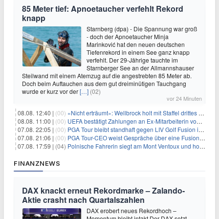
85 Meter tief: Apnoetaucher verfehlt Rekord
knapp
Starnberg (dpa) - Die Spannung war groß
- doch der Apnoetaucher Minja
Marinković hat den neuen deutschen
Tiefenrekord in einem See ganz knapp
verfehlt. Der 29-Jährige tauchte im
Starnberger See an der Allmannshauser
Steilwand mit einem Atemzug auf die angestrebten 85 Meter ab.
Doch beim Auftauchen aus dem gut dreiminütigen Tauchgang
wurde er kurz vor der
[…]
(02)
vor 24 Minuten
08.08. 12:40 |
(00)
«Nicht erträumt»: Wellbrock holt mit Staffel drittes EM-Gold
08.08. 11:00 |
(00)
UEFA bestätigt Zahlungen an Ex-Mitarbeiterin von Infantino
07.08. 22:05 |
(00)
PGA Tour bleibt standhaft gegen LIV Golf Fusion in einem sich wandelnden Sportumfeld
07.08. 21:06 |
(00)
PGA Tour-CEO weist Gespräche über eine Fusion mit LIV Golf zurück und bekräftigt die Wettbewerbslandschaft
07.08. 17:59 |
(04)
Polnische Fahrerin siegt am Mont Ventoux und holt Tour-Gelb
FINANZNEWS
DAX knackt erneut Rekordmarke – Zalando-
Aktie crasht nach Quartalszahlen
DAX erobert neues Rekordhoch –
Momentum bleibt intakt Der DAX setzt