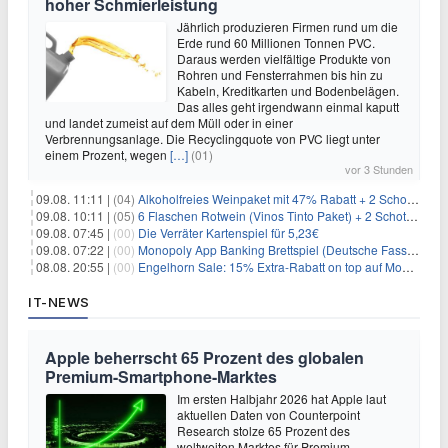
hoher Schmierleistung
Jährlich produzieren Firmen rund um die
Erde rund 60 Millionen Tonnen PVC.
Daraus werden vielfältige Produkte von
Rohren und Fensterrahmen bis hin zu
Kabeln, Kreditkarten und Bodenbelägen.
Das alles geht irgendwann einmal kaputt
und landet zumeist auf dem Müll oder in einer
Verbrennungsanlage. Die Recyclingquote von PVC liegt unter
einem Prozent, wegen
[…]
(01)
vor 3 Stunden
09.08. 11:11 |
(04)
Alkoholfreies Weinpaket mit 47% Rabatt + 2 Schott Zwiesel Gläser GRATIS für 29,99€
09.08. 10:11 |
(05)
6 Flaschen Rotwein (Vinos Tinto Paket) + 2 Schott Zwiesel Gläser für 25,99€ inkl. Versand
09.08. 07:45 |
(00)
Die Verräter Kartenspiel für 5,23€
09.08. 07:22 |
(00)
Monopoly App Banking Brettspiel (Deutsche Fassung) für 9,84€
08.08. 20:55 |
(00)
Engelhorn Sale: 15% Extra-Rabatt on top auf Mode- und Sport-Artikel
IT-NEWS
Apple beherrscht 65 Prozent des globalen
Premium-Smartphone-Marktes
Im ersten Halbjahr 2026 hat Apple laut
aktuellen Daten von Counterpoint
Research stolze 65 Prozent des
weltweiten Marktes für Premium-