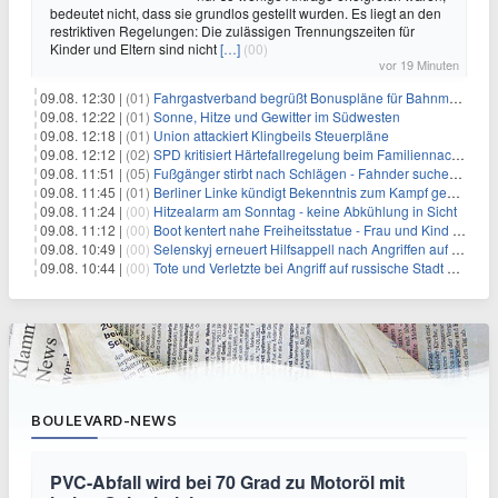
bedeutet nicht, dass sie grundlos gestellt wurden. Es liegt an den
restriktiven Regelungen: Die zulässigen Trennungszeiten für
Kinder und Eltern sind nicht
[…]
(00)
vor 19 Minuten
09.08. 12:30 |
(01)
Fahrgastverband begrüßt Bonuspläne für Bahnmanager
09.08. 12:22 |
(01)
Sonne, Hitze und Gewitter im Südwesten
09.08. 12:18 |
(01)
Union attackiert Klingbeils Steuerpläne
09.08. 12:12 |
(02)
SPD kritisiert Härtefallregelung beim Familiennachzug als zu streng
09.08. 11:51 |
(05)
Fußgänger stirbt nach Schlägen - Fahnder suchen Autofahrer
09.08. 11:45 |
(01)
Berliner Linke kündigt Bekenntnis zum Kampf gegen Antisemitismus an
09.08. 11:24 |
(00)
Hitzealarm am Sonntag - keine Abkühlung in Sicht
09.08. 11:12 |
(00)
Boot kentert nahe Freiheitsstatue - Frau und Kind sterben
09.08. 10:49 |
(00)
Selenskyj erneuert Hilfsappell nach Angriffen auf mehrere Städte
09.08. 10:44 |
(00)
Tote und Verletzte bei Angriff auf russische Stadt Belgorod
BOULEVARD-NEWS
PVC-Abfall wird bei 70 Grad zu Motoröl mit