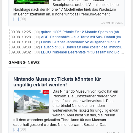
Smartphones erobert. Vor allem die hohe
Nachfrage nach der iPhone 17 Modellreihe trieb das Wachstum
im Berichtszeitraum an. iPhone führt das Premium-Segment
[…]
(00)
vor 23 Stunden
09.08. 12:25 |
(00)
quiron: 120€ Prämie für 12 Monate Sparplan (ab 100€/Monat)
09.08. 10:28 |
(00)
ACE: Pannenhilfe – alle Tarife mit 50% Rabatt (im ersten Jahr)
09.08. 10:00 |
(01)
Focus E-Paper Jahresabo: 52 Ausgaben für 5€ statt 207,48€ – per Formular kündbar!
09.08. 09:30 |
(02)
Hausgold: 50€ Bonus für eine kostenlose Immobilienbewertung
09.08. 09:02 |
(00)
LEGO Pokémon Beerenfete mit Bisasam und Bidiza für 14,99€
GAMING-NEWS
Nintendo Museum: Tickets könnten für
ungültig erklärt werden!
Das Nintendo Museum von Kyoto hat ein
Problem. Die Eintrittskarten werden von
gekauft und teuer weiterverkauft. Dies
unterbindet Nintendo nun indem
weiterverkaufte Tickets für ungültig erklärt
werden. Aber nicht nur das, die Person
mit dem woanders gekauften Ticket kann für das Museum
dauerhaft gesperrt werden. Nintendo warnt Besucher Das
[…]
(00)