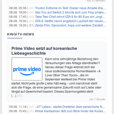
vor 31 Minuten
08.08. 20:36 |
(00)
Truxton Extreme im Test: Dieser neue Arcade-Klassiker verzeiht dir gar nichts
08.08. 18:00 |
(00)
Star Fox auf Switch 2 könnte sich zum Flop entwickeln
08.08. 17:45 |
(00)
Take-Two-Chef nennt GTA 6 für 80 Euro ein „unglaubliches Schnäppchen“
08.08. 16:30 |
(00)
GTA 6: Netflix nennt angeblich Laufzeit der neuen Gameplay-Präsentation
08.08. 16:00 |
(01)
Zelda-Film: Ganondorf, Impa und weitere Darsteller sollen feststehen
KINO/TV-NEWS
Prime Video setzt auf koreanische
Liebesgeschichte
Kann eine zehnjährige Beziehung den
Versuchungen des Alltags standhalten?
Genau dieser Frage widmet sich die
neue südkoreanische Romantikserie «A
Love Other Than Yours», die im
September weltweit bei Prime Video
startet. Nicht jede große Liebe hält ewig – und manchmal stellt
sich die Frage, ob eine gemeinsame Zukunft noch auf Liebe oder
längst auf Gewohnheit basiert. Dieses Spannungsfeld steht
[…]
(00)
vor 1 Stunde
09.08. 11:18 |
(00)
«37°Leben» startet Dreiteiler über persönliche Neuanfänge
09.08. 10:43 |
(00)
Khloé Kardashian lädt zum Blick hinter die Kulissen ihres Freundeskreises