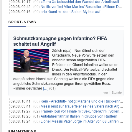
09.08. 10:17 |
(00)
«Terra X» beleuchtet den Wandel der Arbeitswelt
09.08. 09:42 |
(00)
Netflix verfilmt Vitor Martins' Bestseller «Fifteen Days»
09.08. 09:16 |
(00)
arte räumt mit dem Salieri-Mythos auf
SPORT-NEWS
Schmutzkampagne gegen Infantino? FIFA
schaltet auf Angriff
Zürich (dpa) - Nun öffnet sich der
Giftschrank. Neue Vorwürfe setzen den
ohnehin schon angezählten FIFA-
Präsidenten Gianni Infantino weiter unter
Druck. Der Fußball-Weltverband schaltet
indes in den Angriffsmodus. In der
europäischen Nacht zum Sonntag wetterte die FIFA gegen eine
angebliche Schmutzkampagne gegen ihren gewählten Boss.
«Immer deutlicher
[…]
(01)
vor 1 Stunde
09.08. 10:41 |
(00)
Kein «Arschtritt» nötig: Märtens und die Rückkehr nach Paris
09.08. 03:41 |
(00)
Messi reist zur Trauerfeier seines Vaters nach Argentinien
08.08. 19:27 |
(02)
Frauen-Tour vor Finale mit Sekundenkrimi: Vollering in Gelb
08.08. 18:25 |
(01)
Autofahrer fährt in Italien in Gruppe von Radlern
08.08. 18:24 |
(00)
Lionel Messis Vater Jorge im Alter von 68 Jahren gestorben
FINANZNEWS