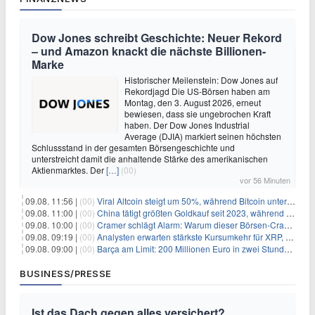
Dow Jones schreibt Geschichte: Neuer Rekord
– und Amazon knackt die nächste Billionen-
Marke
Historischer Meilenstein: Dow Jones auf
Rekordjagd Die US-Börsen haben am
Montag, den 3. August 2026, erneut
bewiesen, dass sie ungebrochen Kraft
haben. Der Dow Jones Industrial
Average (DJIA) markiert seinen höchsten
Schlussstand in der gesamten Börsengeschichte und
unterstreicht damit die anhaltende Stärke des amerikanischen
Aktienmarktes. Der
[…]
(00)
vor 56 Minuten
09.08. 11:56 |
(00)
Viral Altcoin steigt um 50%, während Bitcoin unter $65.000 fällt
09.08. 11:00 |
(00)
China tätigt größten Goldkauf seit 2023, während Goldpreis um 8% steigt
09.08. 10:00 |
(00)
Cramer schlägt Alarm: Warum dieser Börsen-Crash die beste Einstiegschance seit Monaten ist
09.08. 09:19 |
(00)
Analysten erwarten stärkste Kursumkehr für XRP, während Polymarket skeptisch bleibt
09.08. 09:00 |
(00)
Barça am Limit: 200 Millionen Euro in zwei Stunden – warum dieser Schuldentrip hochgefährlich wird
BUSINESS/PRESSE
Ist das Dach gegen alles versichert?