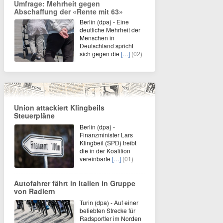
Umfrage: Mehrheit gegen
Abschaffung der «Rente mit 63»
Berlin (dpa) - Eine
deutliche Mehrheit der
Menschen in
Deutschland spricht
sich gegen die
[…]
(02)
Union attackiert Klingbeils
Steuerpläne
Berlin (dpa) -
Finanzminister Lars
Klingbeil (SPD) treibt
die in der Koalition
vereinbarte
[…]
(01)
Autofahrer fährt in Italien in Gruppe
von Radlern
Turin (dpa) - Auf einer
beliebten Strecke für
Radsportler im Norden