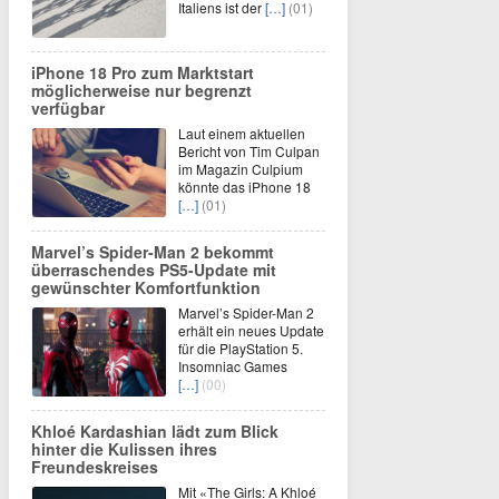
Italiens ist der
[…]
(01)
iPhone 18 Pro zum Marktstart
möglicherweise nur begrenzt
verfügbar
Laut einem aktuellen
Bericht von Tim Culpan
im Magazin Culpium
könnte das iPhone 18
[…]
(01)
Marvel’s Spider-Man 2 bekommt
überraschendes PS5-Update mit
gewünschter Komfortfunktion
Marvel’s Spider-Man 2
erhält ein neues Update
für die PlayStation 5.
Insomniac Games
[…]
(00)
Khloé Kardashian lädt zum Blick
hinter die Kulissen ihres
Freundeskreises
Mit «The Girls: A Khloé