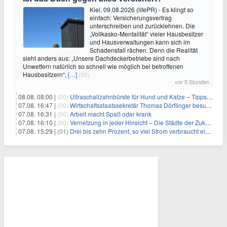
Kiel, 09.08.2026 (lifePR) - Es klingt so
einfach: Versicherungsvertrag
unterschreiben und zurücklehnen. Die
„Vollkasko-Mentalität“ vieler Hausbesitzer
und Hausverwaltungen kann sich im
Schadensfall rächen. Denn die Realität
sieht anders aus: „Unsere Dachdeckerbetriebe sind nach
Unwettern natürlich so schnell wie möglich bei betroffenen
Hausbesitzern“,
[…]
(00)
vor 5 Stunden
08.08. 08:00 |
(00)
Ultraschallzahnbürste für Hund und Katze – Tipps zur erfolgreichen Eingewöhnung
07.08. 16:47 |
(00)
Wirtschaftsstaatssekretär Thomas Dörflinger besucht Handwerksbetrieb im Kammerbezirk Freiburg
07.08. 16:31 |
(00)
Arbeit macht Spaß oder krank
07.08. 16:10 |
(00)
Vernetzung in jeder Hinsicht – Die Städte der Zukunft sind grün-blau
07.08. 15:29 |
(01)
Drei bis zehn Prozent, so viel Strom verbraucht ein Aufzug im Gebäude