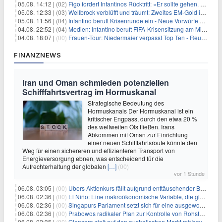
05.08. 14:12 |
(02)
Figo fordert Infantinos Rücktritt: «Er sollte gehen. Jetzt»
05.08. 12:33 |
(03)
Wellbrock verblüfft und träumt: Zweites EM-Gold in Paris
05.08. 11:56 |
(04)
Infantino beruft Krisenrunde ein - Neue Vorwürfe gegen FIFA
04.08. 22:52 |
(04)
Medien: Infantino beruft FIFA-Krisensitzung am Mittwoch ein
04.08. 18:07 |
(00)
Frauen-Tour: Niedermaier verpasst Top Ten - Reusser siegt
FINANZNEWS
Iran und Oman schmieden potenziellen
Schifffahrtsvertrag im Hormuskanal
Strategische Bedeutung des
Hormuskanals Der Hormuskanal ist ein
kritischer Engpass, durch den etwa 20 %
des weltweiten Öls fließen. Irans
Abkommen mit Oman zur Einrichtung
einer neuen Schifffahrtsroute könnte den
Weg für einen sichereren und effizienteren Transport von
Energieversorgung ebnen, was entscheidend für die
Aufrechterhaltung der globalen
[…]
(00)
vor 1 Stunde
06.08. 03:05 |
(00)
Ubers Aktienkurs fällt aufgrund enttäuschender Buchungsprognose
06.08. 02:36 |
(00)
El Niño: Eine makroökonomische Variable, die globale Wirtschaftslandschaften umgestaltet
06.08. 02:36 |
(00)
Singapurs Parlament setzt sich für eine ausgewogene wirtschaftliche Zukunft ein
06.08. 02:36 |
(00)
Prabowos radikaler Plan zur Kontrolle von Rohstoffexporten steht vor konkurrierenden Visionen
06.08. 02:35 |
(00)
Glencore zielt auf den australischen Markt mit bevorstehendem Sekundärlisting