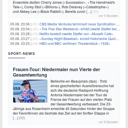
Ensemble stoßen Cherry Jones («Succession», «The Handmaid's
Tale»), Corey Stoll («Billions»), Rob Delaney («Catastrophe»)
und Abbey Lee («Black Rabbit»). Bereits zuvor
[…]
(00)
vor 4 Stunden
05.08. 23:36 |
(00)
CBS Media Ventures terminiert neue Syndication-Formate
05.08. 23:34 |
(00)
«The Five Star Weekend» erhält zweite Staffel bei Peacock
05.08. 23:28 |
(00)
Netflix bestellt zweite Staffel von «Musafir Cafe»
05.08. 23:27 |
(00)
«Sunday Night Baseball» erzielt historische Quotenserie für NBC
05.08. 23:25 |
(00)
HBO und BBC verfilmen Theaterstück «1536»
SPORT-NEWS
Frauen-Tour: Niedermaier nun Vierte der
Gesamtwertung
Belleville-en-Beaujolais (dpa) - Trotz
eines gescheiterten Ausreißversuchs hat
sich die deutsche Radsport-Hoffnung
Antonia Niedermaier bei der Tour de
France der Frauen auf den vierten Platz
der Gesamtwertung verbessert. Die 23-
Jährige aus Rosenheim erreichte 45 Sekunden hinter der Gruppe
der Favoritinnen als Sechste das Ziel auf der fünften Etappe in
[…]
(02)
vor 9 Stunden