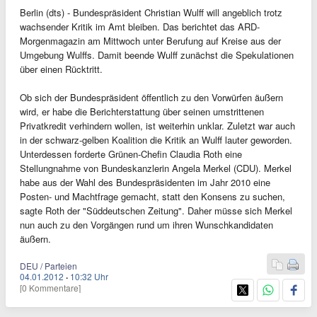
Berlin (dts) - Bundespräsident Christian Wulff will angeblich trotz
wachsender Kritik im Amt bleiben. Das berichtet das ARD-
Morgenmagazin am Mittwoch unter Berufung auf Kreise aus der
Umgebung Wulffs. Damit beende Wulff zunächst die Spekulationen
über einen Rücktritt.
Ob sich der Bundespräsident öffentlich zu den Vorwürfen äußern
wird, er habe die Berichterstattung über seinen umstrittenen
Privatkredit verhindern wollen, ist weiterhin unklar. Zuletzt war auch
in der schwarz-gelben Koalition die Kritik an Wulff lauter geworden.
Unterdessen forderte Grünen-Chefin Claudia Roth eine
Stellungnahme von Bundeskanzlerin Angela Merkel (CDU). Merkel
habe aus der Wahl des Bundespräsidenten im Jahr 2010 eine
Posten- und Machtfrage gemacht, statt den Konsens zu suchen,
sagte Roth der "Süddeutschen Zeitung". Daher müsse sich Merkel
nun auch zu den Vorgängen rund um ihren Wunschkandidaten
äußern.
DEU / Parteien
04.01.2012
·
10:32 Uhr
[0 Kommentare]