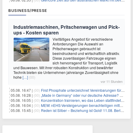
BUSINESS/PRESSE
Industriemaschinen, Pritschenwagen und Pick-
ups - Kosten sparen
Vielfältiges Angebot für verschiedene
Anforderungen Die Auswahl an
Pritschenwagen gebraucht ist
beeindruckend und wirtschaftlich attraktiv.
Diese zuverlässigen Fahrzeuge eignen
sich hervorragend für Transport, Logistik
und Bauwesen. Mit ihrer robusten Konstruktion und bewährter
Technik bieten sie Unternehmen jahrelange Zuverlässigkeit ohne
hohe
[…]
(00)
vor 11 Stunden
05.08. 16:47 |
(00)
First Phosphate unterzeichnet Vereinbarungen für nicht zu refundierende Zuwendungen in Höhe von 4,84 Mio. $ von der kanadischen Regierung für Straßeninfrastruktur und Stromübertragungsleitungen
05.08. 16:28 |
(00)
„Made in Germany“ oder nur deutsche Adresse? So erkennen Sie, wo Ihre Leiterplatten wirklich gefertigt werden
05.08. 16:05 |
(00)
Konzentration trainieren, wo das Leben stattfindet: Mobile EEG-Technologie bringt Neurofeedback in den Alltag
05.08. 16:04 |
(00)
MEW: nEHS-Versteigerungen benachteiligen mittelständische Unternehmen
05.08. 15:45 |
(00)
Reden ist Silber – Beziehung ist Gold! 11.08. Berlin – 18:30 Uhr