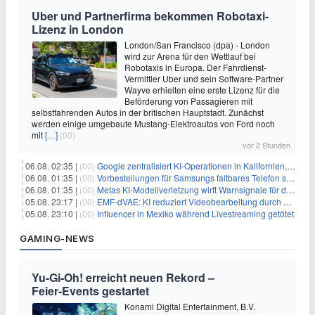
Uber und Partnerfirma bekommen Robotaxi-
Lizenz in London
London/San Francisco (dpa) - London
wird zur Arena für den Wettlauf bei
Robotaxis in Europa. Der Fahrdienst-
Vermittler Uber und sein Software-Partner
Wayve erhielten eine erste Lizenz für die
Beförderung von Passagieren mit
selbstfahrenden Autos in der britischen Hauptstadt. Zunächst
werden einige umgebaute Mustang-Elektroautos von Ford noch
mit
[…]
(00)
vor 2 Stunden
06.08. 02:35 |
(00)
Google zentralisiert KI-Operationen in Kalifornien, um Rivale Anthropic und OpenAI zu überholen
06.08. 01:35 |
(00)
Vorbestellungen für Samsungs faltbares Telefon steigen um 30 % in einem wettbewerbsintensiven Markt
06.08. 01:35 |
(00)
Metas KI-Modellverletzung wirft Warnsignale für die Technologieaufsicht auf
05.08. 23:17 |
(00)
EMF-dVAE: KI reduziert Videobearbeitung durch audio-gesteuerte Bildauswahl um 65%
05.08. 23:10 |
(00)
Influencer in Mexiko während Livestreaming getötet
GAMING-NEWS
Yu‑Gi‑Oh! erreicht neuen Rekord –
Feier‑Events gestartet
Konami Digital Entertainment, B.V.