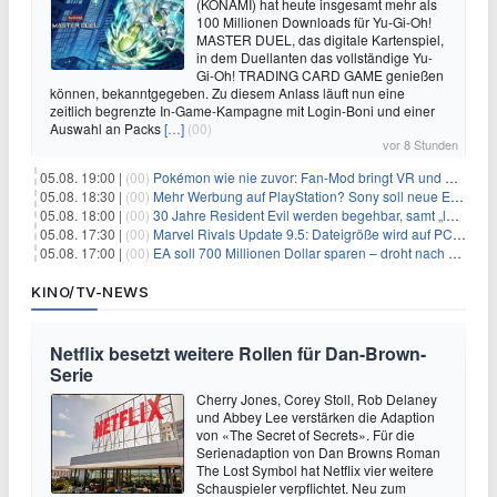
(KONAMI) hat heute insgesamt mehr als
100 Millionen Downloads für Yu-Gi-Oh!
MASTER DUEL, das digitale Kartenspiel,
in dem Duellanten das vollständige Yu-
Gi-Oh! TRADING CARD GAME genießen
können, bekanntgegeben. Zu diesem Anlass läuft nun eine
zeitlich begrenzte In-Game-Kampagne mit Login-Boni und einer
Auswahl an Packs
[…]
(00)
vor 8 Stunden
05.08. 19:00 |
(00)
Pokémon wie nie zuvor: Fan-Mod bringt VR und Ego-Perspektive nach Kanto
05.08. 18:30 |
(00)
Mehr Werbung auf PlayStation? Sony soll neue Einnahmequellen prüfen
05.08. 18:00 |
(00)
30 Jahre Resident Evil werden begehbar, samt „lebensgroßem Leon“
05.08. 17:30 |
(00)
Marvel Rivals Update 9.5: Dateigröße wird auf PC und Konsolen deutlich reduziert
05.08. 17:00 |
(00)
EA soll 700 Millionen Dollar sparen – droht nach der Übernahme die nächste Entlassungswelle?
KINO/TV-NEWS
Netflix besetzt weitere Rollen für Dan-Brown-
Serie
Cherry Jones, Corey Stoll, Rob Delaney
und Abbey Lee verstärken die Adaption
von «The Secret of Secrets». Für die
Serienadaption von Dan Browns Roman
The Lost Symbol hat Netflix vier weitere
Schauspieler verpflichtet. Neu zum