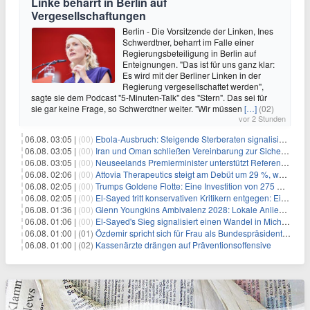
Linke beharrt in Berlin auf
Vergesellschaftungen
Berlin - Die Vorsitzende der Linken, Ines
Schwerdtner, beharrt im Falle einer
Regierungsbeteiligung in Berlin auf
Enteignungen. "Das ist für uns ganz klar:
Es wird mit der Berliner Linken in der
Regierung vergesellschaftet werden",
sagte sie dem Podcast "5-Minuten-Talk" des "Stern". Das sei für
sie gar keine Frage, so Schwerdtner weiter. "Wir müssen
[…]
(02)
vor 2 Stunden
06.08. 03:05 |
(00)
Ebola-Ausbruch: Steigende Sterberaten signalisieren dringenden Bedarf an verbesserter Gesundheitsinfrastruktur
06.08. 03:05 |
(00)
Iran und Oman schließen Vereinbarung zur Sicherung des Schiffsverkehrs durch die Straße von Hormuz
06.08. 03:05 |
(00)
Neuseelands Premierminister unterstützt Referendum über das Wahlsystem: Ein Schritt in Richtung verbesserter demokratischer Beteiligung
06.08. 02:06 |
(00)
Attovia Therapeutics steigt am Debüt um 29 %, was starkes Investorenvertrauen in biotechnologische Innovation signalisiert
06.08. 02:05 |
(00)
Trumps Goldene Flotte: Eine Investition von 275 Milliarden Dollar in militärische Macht
06.08. 02:05 |
(00)
El-Sayed tritt konservativen Kritikern entgegen: Ein Blick auf die wirtschaftliche Landschaft
06.08. 01:36 |
(00)
Glenn Youngkins Ambivalenz 2028: Lokale Anliegen mit nationalen Ambitionen in Einklang bringen
06.08. 01:06 |
(00)
El-Sayed's Sieg signalisiert einen Wandel in Michigans politischer Landschaft
06.08. 01:00 |
(01)
Özdemir spricht sich für Frau als Bundespräsidentin aus
06.08. 01:00 |
(02)
Kassenärzte drängen auf Präventionsoffensive