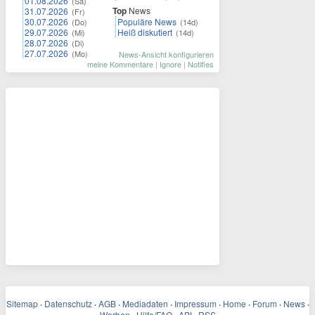
01.08.2026
(Sa)
Top
News
31.07.2026
(Fr)
30.07.2026
Populäre News
(Do)
(14d)
29.07.2026
Heiß diskutiert
(Mi)
(14d)
28.07.2026
(Di)
27.07.2026
(Mo)
News-Ansicht konfigurieren
meine Kommentare
|
Ignore
|
Notifies
Sitemap
·
Datenschutz
·
AGB
·
Mediadaten
·
Impressum
·
Home
·
Forum
·
News
·
Werben
Hilfe/FAQ
API
RSS