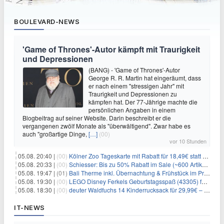
BOULEVARD-NEWS
'Game of Thrones'-Autor kämpft mit Traurigkeit
und Depressionen
(BANG) - 'Game of Thrones'-Autor
George R. R. Martin hat eingeräumt, dass
er nach einem "stressigen Jahr" mit
Traurigkeit und Depressionen zu
kämpfen hat. Der 77-Jährige machte die
persönlichen Angaben in einem
Blogbeitrag auf seiner Website. Darin beschreibt er die
vergangenen zwölf Monate als "überwältigend". Zwar habe es
auch "großartige Dinge,
[…]
(00)
vor 10 Stunden
05.08. 20:40 |
(00)
Kölner Zoo Tageskarte mit Rabatt für 18,49€ statt 29,50€ – einlösbar bis Dezember
05.08. 20:33 |
(00)
Schiesser: Bis zu 50% Rabatt im Sale (~600 Artikel zur Auswahl)
05.08. 19:47 |
(01)
Bali Therme inkl. Übernachtung & Frühstück im Premium Hotel (Bad Oeynhausen) ab 89€ p.P.
05.08. 19:30 |
(00)
LEGO Disney Ferkels Geburtstagsspaß (43305) für 29,10€
05.08. 18:30 |
(00)
deuter Waldfuchs 14 Kinderrucksack für 29,99€ – Amber-maple
IT-NEWS