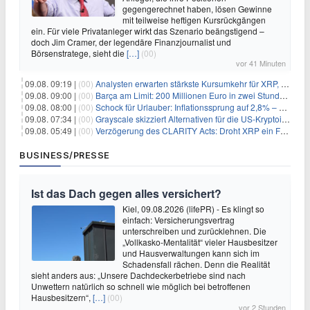
gegengerechnet haben, lösen Gewinne
mit teilweise heftigen Kursrückgängen
ein. Für viele Privatanleger wirkt das Szenario beängstigend –
doch Jim Cramer, der legendäre Finanzjournalist und
Börsenstratege, sieht die
[…]
(00)
vor 41 Minuten
09.08. 09:19 |
(00)
Analysten erwarten stärkste Kursumkehr für XRP, während Polymarket skeptisch bleibt
09.08. 09:00 |
(00)
Barça am Limit: 200 Millionen Euro in zwei Stunden – warum dieser Schuldentrip hochgefährlich wird
09.08. 08:00 |
(00)
Schock für Urlauber: Inflationssprung auf 2,8% – Diese Preise explodieren jetzt
09.08. 07:34 |
(00)
Grayscale skizziert Alternativen für die US-Kryptoindustrie ohne CLARITY Act
09.08. 05:49 |
(00)
Verzögerung des CLARITY Acts: Droht XRP ein Fall unter die $1-Marke?
BUSINESS/PRESSE
Ist das Dach gegen alles versichert?
Kiel, 09.08.2026 (lifePR) - Es klingt so
einfach: Versicherungsvertrag
unterschreiben und zurücklehnen. Die
„Vollkasko-Mentalität“ vieler Hausbesitzer
und Hausverwaltungen kann sich im
Schadensfall rächen. Denn die Realität
sieht anders aus: „Unsere Dachdeckerbetriebe sind nach
Unwettern natürlich so schnell wie möglich bei betroffenen
Hausbesitzern“,
[…]
(00)
vor 2 Stunden