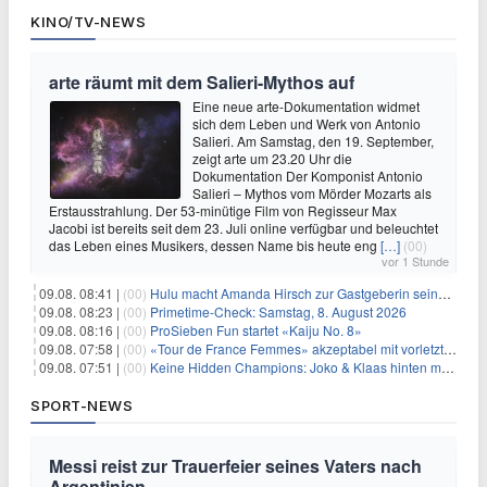
KINO/TV-NEWS
arte räumt mit dem Salieri-Mythos auf
Eine neue arte-Dokumentation widmet
sich dem Leben und Werk von Antonio
Salieri. Am Samstag, den 19. September,
zeigt arte um 23.20 Uhr die
Dokumentation Der Komponist Antonio
Salieri – Mythos vom Mörder Mozarts als
Erstausstrahlung. Der 53-minütige Film von Regisseur Max
Jacobi ist bereits seit dem 23. Juli online verfügbar und beleuchtet
das Leben eines Musikers, dessen Name bis heute eng
[…]
(00)
vor 1 Stunde
09.08. 08:41 |
(00)
Hulu macht Amanda Hirsch zur Gastgeberin seines Reality-Podcasts
09.08. 08:23 |
(00)
Primetime-Check: Samstag, 8. August 2026
09.08. 08:16 |
(00)
ProSieben Fun startet «Kaiju No. 8»
09.08. 07:58 |
(00)
«Tour de France Femmes» akzeptabel mit vorletzter Etappe
09.08. 07:51 |
(00)
Keine Hidden Champions: Joko & Klaas hinten mit Best-Of
SPORT-NEWS
Messi reist zur Trauerfeier seines Vaters nach
Argentinien