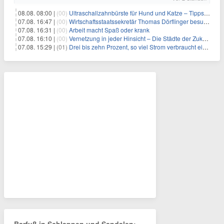
08.08. 08:00 |
(00)
Ultraschallzahnbürste für Hund und Katze – Tipps zur erfolgreichen Eingewöhnung
07.08. 16:47 |
(00)
Wirtschaftsstaatssekretär Thomas Dörflinger besucht Handwerksbetrieb im Kammerbezirk Freiburg
07.08. 16:31 |
(00)
Arbeit macht Spaß oder krank
07.08. 16:10 |
(00)
Vernetzung in jeder Hinsicht – Die Städte der Zukunft sind grün-blau
07.08. 15:29 |
(01)
Drei bis zehn Prozent, so viel Strom verbraucht ein Aufzug im Gebäude