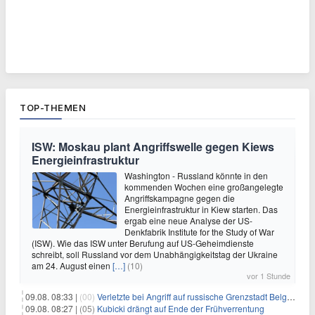
TOP-THEMEN
ISW: Moskau plant Angriffswelle gegen Kiews
Energieinfrastruktur
Washington - Russland könnte in den
kommenden Wochen eine großangelegte
Angriffskampagne gegen die
Energieinfrastruktur in Kiew starten. Das
ergab eine neue Analyse der US-
Denkfabrik Institute for the Study of War
(ISW). Wie das ISW unter Berufung auf US-Geheimdienste
schreibt, soll Russland vor dem Unabhängigkeitstag der Ukraine
am 24. August einen
[…]
(10)
vor 1 Stunde
09.08. 08:33 |
(00)
Verletzte bei Angriff auf russische Grenzstadt Belgorod
09.08. 08:27 |
(05)
Kubicki drängt auf Ende der Frühverrentung