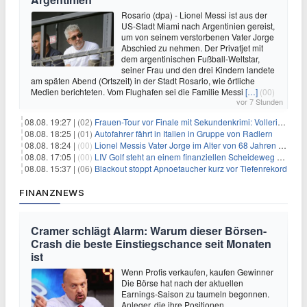
Rosario (dpa) - Lionel Messi ist aus der
US-Stadt Miami nach Argentinien gereist,
um von seinem verstorbenen Vater Jorge
Abschied zu nehmen. Der Privatjet mit
dem argentinischen Fußball-Weltstar,
seiner Frau und den drei Kindern landete
am späten Abend (Ortszeit) in der Stadt Rosario, wie örtliche
Medien berichteten. Vom Flughafen sei die Familie Messi
[…]
(00)
vor 7 Stunden
08.08. 19:27 |
(02)
Frauen-Tour vor Finale mit Sekundenkrimi: Vollering in Gelb
08.08. 18:25 |
(01)
Autofahrer fährt in Italien in Gruppe von Radlern
08.08. 18:24 |
(00)
Lionel Messis Vater Jorge im Alter von 68 Jahren gestorben
08.08. 17:05 |
(00)
LIV Golf steht an einem finanziellen Scheideweg auf der Suche nach neuen Investitionen
08.08. 15:37 |
(06)
Blackout stoppt Apnoetaucher kurz vor Tiefenrekord
FINANZNEWS
Cramer schlägt Alarm: Warum dieser Börsen-
Crash die beste Einstiegschance seit Monaten
ist
Wenn Profis verkaufen, kaufen Gewinner
Die Börse hat nach der aktuellen
Earnings-Saison zu taumeln begonnen.
Anleger, die ihre Positionen