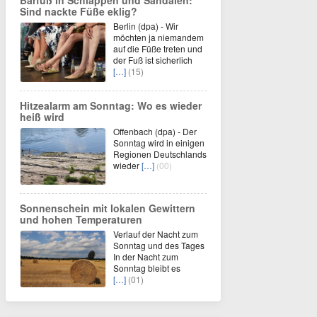
Barfuß in Schlappen und Sandalen:
Sind nackte Füße eklig?
Berlin (dpa) - Wir
möchten ja niemandem
auf die Füße treten und
der Fuß ist sicherlich
[…]
(15)
Hitzealarm am Sonntag: Wo es wieder
heiß wird
Offenbach (dpa) - Der
Sonntag wird in einigen
Regionen Deutschlands
wieder
[…]
(00)
Sonnenschein mit lokalen Gewittern
und hohen Temperaturen
Verlauf der Nacht zum
Sonntag und des Tages
In der Nacht zum
Sonntag bleibt es
[…]
(01)