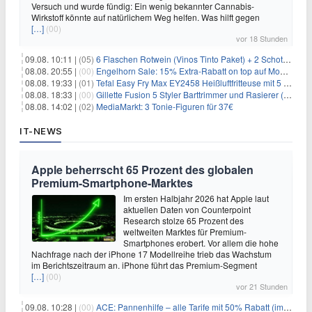
Versuch und wurde fündig: Ein wenig bekannter Cannabis-
Wirkstoff könnte auf natürlichem Weg helfen. Was hilft gegen
[…]
(00)
vor 18 Stunden
09.08. 10:11 |
(05)
6 Flaschen Rotwein (Vinos Tinto Paket) + 2 Schott Zwiesel Gläser für 25,99€ inkl. Versand
08.08. 20:55 |
(00)
Engelhorn Sale: 15% Extra-Rabatt on top auf Mode- und Sport-Artikel
08.08. 19:33 |
(01)
Tefal Easy Fry Max EY2458 Heißluftfritteuse mit 5 Litern für 64,99€
08.08. 18:33 |
(00)
Gillette Fusion 5 Styler Barttrimmer und Rasierer (All in One) für 16€
08.08. 14:02 |
(02)
MediaMarkt: 3 Tonie-Figuren für 37€
IT-NEWS
Apple beherrscht 65 Prozent des globalen
Premium-Smartphone-Marktes
Im ersten Halbjahr 2026 hat Apple laut
aktuellen Daten von Counterpoint
Research stolze 65 Prozent des
weltweiten Marktes für Premium-
Smartphones erobert. Vor allem die hohe
Nachfrage nach der iPhone 17 Modellreihe trieb das Wachstum
im Berichtszeitraum an. iPhone führt das Premium-Segment
[…]
(00)
vor 21 Stunden
09.08. 10:28 |
(00)
ACE: Pannenhilfe – alle Tarife mit 50% Rabatt (im ersten Jahr)