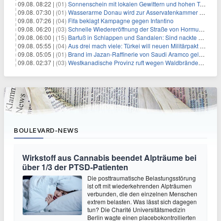
09.08. 08:22 |
(01)
Sonnenschein mit lokalen Gewittern und hohen Temperaturen
09.08. 07:30 |
(01)
Wasserarme Donau wird zur Asservatenkammer der Geschichte
09.08. 07:26 |
(04)
Fifa beklagt Kampagne gegen Infantino
09.08. 06:20 |
(03)
Schnelle Wiedereröffnung der Straße von Hormus ungewiss
09.08. 06:00 |
(15)
Barfuß in Schlappen und Sandalen: Sind nackte Füße eklig?
09.08. 05:55 |
(04)
Aus drei mach viele: Türkei will neuen Militärpakt erweitern
09.08. 05:05 |
(01)
Brand im Jazan-Raffinerie von Saudi Aramco gelöscht: Auswirkungen auf die Energiemärkte
09.08. 02:37 |
(03)
Westkanadische Provinz ruft wegen Waldbränden Notstand aus
BOULEVARD-NEWS
Wirkstoff aus Cannabis beendet Alpträume bei
über 1/3 der PTSD-Patienten
Die posttraumatische Belastungsstörung
ist oft mit wiederkehrenden Alpträumen
verbunden, die den einzelnen Menschen
extrem belasten. Was lässt sich dagegen
tun? Die Charité Universitätsmedizin
Berlin wagte einen placebokontrollierten