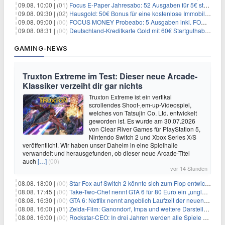
09.08. 10:00 |
(01)
Focus E-Paper Jahresabo: 52 Ausgaben für 5€ statt 207,48€ – per Formular kündbar!
09.08. 09:30 |
(02)
Hausgold: 50€ Bonus für eine kostenlose Immobilienbewertung
09.08. 09:00 |
(00)
FOCUS MONEY Probeabo: 5 Ausgaben inkl. FOCUS+ Zugang für 5€
09.08. 08:31 |
(00)
Deutschland-Kreditkarte Gold mit 60€ Startguthaben (45€ Gewinn)
GAMING-NEWS
Truxton Extreme im Test: Dieser neue Arcade-
Klassiker verzeiht dir gar nichts
Truxton Extreme ist ein vertikal
scrollendes Shoot-‚em-up-Videospiel,
welches von Tatsujin Co. Ltd. entwickelt
geworden ist. Es wurde am 30.07.2026
von Clear River Games für PlayStation 5,
Nintendo Switch 2 und Xbox Series X/S
veröffentlicht. Wir haben unser Daheim in eine Spielhalle
verwandelt und herausgefunden, ob dieser neue Arcade-Titel
auch
[…]
(00)
vor 14 Stunden
08.08. 18:00 |
(00)
Star Fox auf Switch 2 könnte sich zum Flop entwickeln
08.08. 17:45 |
(00)
Take-Two-Chef nennt GTA 6 für 80 Euro ein „unglaubliches Schnäppchen“
08.08. 16:30 |
(00)
GTA 6: Netflix nennt angeblich Laufzeit der neuen Gameplay-Präsentation
08.08. 16:00 |
(01)
Zelda-Film: Ganondorf, Impa und weitere Darsteller sollen feststehen
08.08. 16:00 |
(00)
Rockstar-CEO: In drei Jahren werden alle Spiele gestreamt