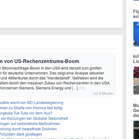
Fi
so
In
ren von US-Rechenzentrums-Boom
Li
uer Stromnachfrage-Boom in den USA wird derzeit zum großen
 für deutsche Unternehmen. Das zeigt eine Analyse aktueller
und Aktienkurse durch das "Handelsblatt". Getrieben wird die
 allem durch den massiven Zubau von Rechenzentren in den USA.
Konzernen Siemens, Siemens Energy und
[…]
(00)
vor 9 Minuten
strie warnt vor AfD-Landesregierung
Mu
Oman zu Straße von Hormus fast fertig
Ge
angkoks Tuk-Tuks vor dem Aus?
da
t vor Kürzungen bei Globaler Gesundheit
 dringen auf verbindliche Maßnahmen
rohung durch bewaffnete Drohnen
olizisten stark gestiegen