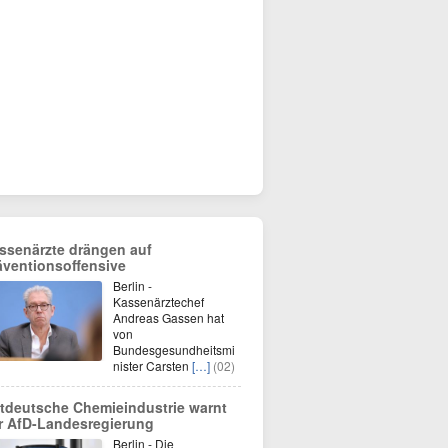
ssenärzte drängen auf
äventionsoffensive
Berlin -
Kassenärztechef
Andreas Gassen hat
von
Bundesgesundheitsmi
nister Carsten
[…]
(02)
tdeutsche Chemieindustrie warnt
r AfD-Landesregierung
Berlin - Die