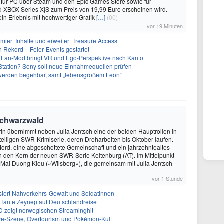
für PC über Steam und den Epic Games Store sowie für
d XBOX Series X|S zum Preis von 19,99 Euro erscheinen wird.
ein Erlebnis mit hochwertiger Grafik
[…]
(00)
vor 19 Minuten
imiert Inhalte und erweitert Treasure Access
n Rekord – Feier‑Events gestartet
 Fan-Mod bringt VR und Ego-Perspektive nach Kanto
tation? Sony soll neue Einnahmequellen prüfen
 werden begehbar, samt „lebensgroßem Leon“
Schwarzwald
in übernimmt neben Julia Jentsch eine der beiden Hauptrollen in
eiligen SWR-Krimiserie, deren Dreharbeiten bis Oktober laufen.
 Mord, eine abgeschottete Gemeinschaft und ein jahrzehntealtes
 den Kern der neuen SWR-Serie Keltenburg (AT). Im Mittelpunkt
 Mai Duong Kieu («Wilsberg»), die gemeinsam mit Julia Jentsch
vor 1 Stunde
iert Nahverkehrs-Gewalt und Soldatinnen
 Tante Zeynep auf Deutschlandreise
D zeigt norwegischen Streaminghit
Rave-Szene, Overtourism und Pokémon-Kult