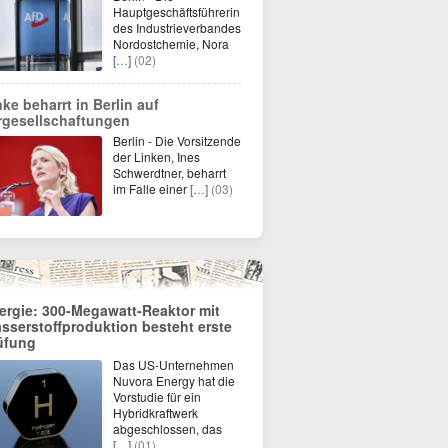
Hauptgeschäftsführerin
des Industrieverbandes
Nordostchemie, Nora
[…]
(02)
nke beharrt in Berlin auf
rgesellschaftungen
Berlin - Die Vorsitzende
der Linken, Ines
Schwerdtner, beharrt
im Falle einer
[…]
(03)
ergie: 300-Megawatt-Reaktor mit
sserstoffproduktion besteht erste
üfung
Das US-Unternehmen
Nuvora Energy hat die
Vorstudie für ein
Hybridkraftwerk
abgeschlossen, das
[…]
(01)