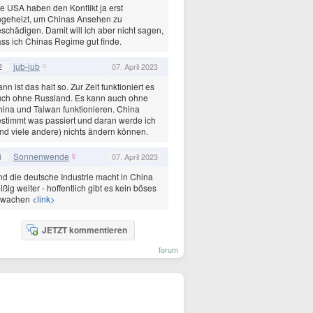
e USA haben den Konflikt ja erst
ngeheizt, um Chinas Ansehen zu
schädigen. Damit will ich aber nicht sagen,
ss ich Chinas Regime gut finde.
jub-jub
2
07. April 2023
nn ist das halt so. Zur Zeit funktioniert es
uch ohne Russland. Es kann auch ohne
ina und Taiwan funktionieren. China
stimmt was passiert und daran werde ich
nd viele andere) nichts ändern können.
Sonnenwende
1
07. April 2023
d die deutsche Industrie macht in China
eißig weiter - hoffentlich gibt es kein böses
rwachen
<link>
JETZT kommentieren
forum