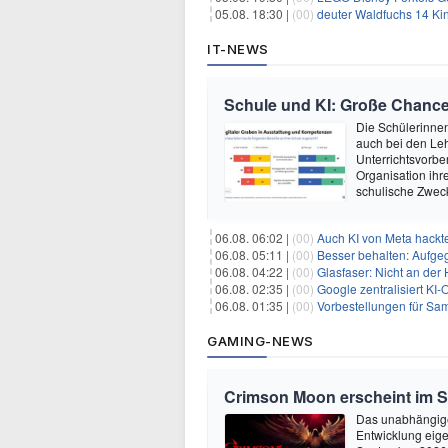
05.08. 18:30 |
(00)
deuter Waldfuchs 14 Ki
IT-NEWS
Schule und KI: Große Chanc
Die Schülerinnen 
auch bei den Leh
Unterrichtsvorber
Organisation ihre
schulische Zwec
06.08. 06:02 |
(00)
Auch KI von Meta hackte
06.08. 05:11 |
(00)
Besser behalten: Aufg
06.08. 04:22 |
(00)
Glasfaser: Nicht an der
06.08. 02:35 |
(00)
Google zentralisiert KI-O
06.08. 01:35 |
(00)
Vorbestellungen für Samsun
GAMING-NEWS
Crimson Moon erscheint im 
Das unabhängige
Entwicklung eige