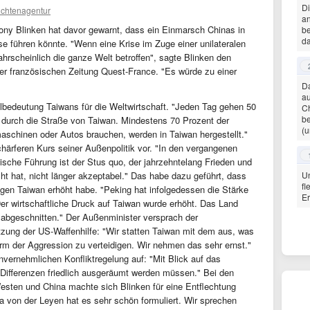
Di
ichtenagentur
a
ony Blinken hat davor gewarnt, dass ein Einmarsch Chinas in
be
da
se führen könnte. "Wenn eine Krise im Zuge einer unilateralen
rscheinlich die ganze Welt betroffen", sagte Blinken den
r französischen Zeitung Quest-France. "Es würde zu einer
Da
a
lbedeutung Taiwans für die Weltwirtschaft. "Jeden Tag gehen 50
Ch
be
t durch die Straße von Taiwan. Mindestens 70 Prozent der
(u
maschinen oder Autos brauchen, werden in Taiwan hergestellt."
ärferen Kurs seiner Außenpolitik vor. "In den vergangenen
ische Führung ist der Stus quo, der jahrzehntelang Frieden und
cht hat, nicht länger akzeptabel." Das habe dazu geführt, dass
Un
fl
gen Taiwan erhöht habe. "Peking hat infolgedessen die Stärke
E
Der wirtschaftliche Druck auf Taiwan wurde erhöht. Das Land
 abgeschnitten." Der Außenminister versprach der
tzung der US-Waffenhilfe: "Wir statten Taiwan mit dem aus, was
rm der Aggression zu verteidigen. Wir nehmen das sehr ernst."
invernehmlichen Konfliktregelung auf: "Mit Blick auf das
le Differenzen friedlich ausgeräumt werden müssen." Bei den
sten und China machte sich Blinken für eine Entflechtung
 von der Leyen hat es sehr schön formuliert. Wir sprechen