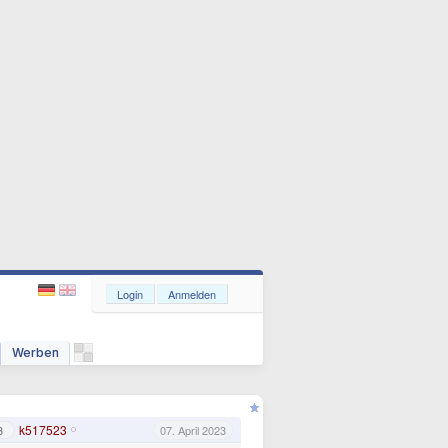
Login
Anmelden
Werben
k517523
3
07. April 2023