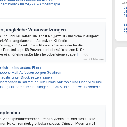
Let
nderrucksack für 29,99€ – Amber-maple
0
0
3
3
2
2
en, ungleiche Voraussetzungen
2
und Schüler setzen sie längst ein, jetzt ist Künstliche Intelligenz
rkräften angekommen. Sie nutzen KI für die
eitung, zur Korrektur von Klassenarbeiten oder für die
s Berufsalltags. 58 Prozent der Lehrkräfte setzen KI für
ke ein. Für eine große Mehrheit überwiegen dabei
[…]
(00)
vor 21 Minuten
 sich in eine andere Firma
egebene Mail-Adressen bergen Gefahren
 Haustür unter Druck setzen lassen
perationen in Kalifornien, um Rivale Anthropic und OpenAI zu überholen
gs faltbares Telefon steigen um 30 % in einem wettbewerbsintensiven Markt
September
 Videospielunternehmen ProbablyMonsters, das sich auf die
ner IPs konzentriert, gibt bekannt, dass Crimson Moon am 01.