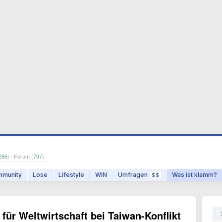
286
) · Forum (
797
)
munity
Lose
Lifestyle
WIN
Umfragen
Was ist klamm?
$$
für Weltwirtschaft bei Taiwan-Konflikt