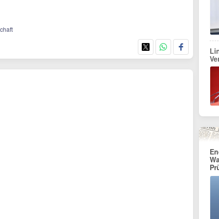
schaft
Li
Ve
En
Wa
Pr