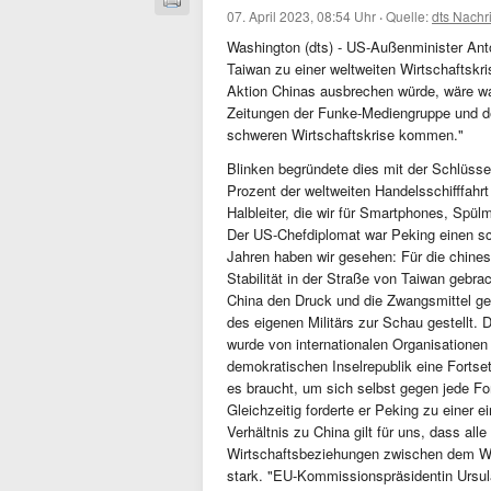
07. April 2023, 08:54 Uhr
·
Quelle:
dts Nachr
Washington (dts) - US-Außenminister Ant
Taiwan zu einer weltweiten Wirtschaftskri
Aktion Chinas ausbrechen würde, wäre wah
Zeitungen der Funke-Mediengruppe und de
schweren Wirtschaftskrise kommen."
Blinken begründete dies mit der Schlüsse
Prozent der weltweiten Handelsschifffahr
Halbleiter, die wir für Smartphones, Spül
Der US-Chefdiplomat war Peking einen sch
Jahren haben wir gesehen: Für die chines
Stabilität in der Straße von Taiwan gebra
China den Druck und die Zwangsmittel ge
des eigenen Militärs zur Schau gestellt. 
wurde von internationalen Organisationen
demokratischen Inselrepublik eine Fortse
es braucht, um sich selbst gegen jede Fo
Gleichzeitig forderte er Peking zu einer e
Verhältnis zu China gilt für uns, dass al
Wirtschaftsbeziehungen zwischen dem We
stark. "EU-Kommissionspräsidentin Ursula