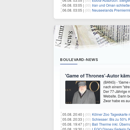
06.08. 03:05 |
(00)
Ebola-Ausbruch: Steigende Ste
06.08. 03:05 |
(00)
Iran und Oman schließen Ve
06.08. 03:05 |
(00)
Neuseelands Premierminister unterstü
BOULEVARD-NEWS
'Game of Thrones'-Autor kämp
(BANG) - 'Game o
nach einem "stre
Der 77-Jährige m
Website. Darin b
Zwar habe es au
05.08. 20:40 |
(00)
Kölner Zoo Tageskarte m
05.08. 20:33 |
(00)
Schiesser: Bis zu 50% R
05.08. 19:47 |
(01)
Bali Therme inkl. Übern
05.08. 19:30 |
(00)
LEGO Disney Ferkels Ge