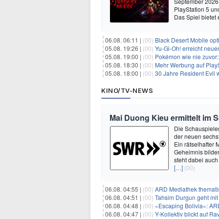
September 2026 
PlayStation 5 un
Das Spiel bietet 
06.08. 06:11 |
(00)
Black Desert Mobile opt
05.08. 19:26 |
(00)
Yu‑Gi‑Oh! erreicht neue
05.08. 19:00 |
(00)
Pokémon wie nie zuvor:
05.08. 18:30 |
(00)
Mehr Werbung auf PlayS
05.08. 18:00 |
(00)
30 Jahre Resident Evil
KINO/TV-NEWS
Mai Duong Kieu ermittelt im 
Die Schauspieler
der neuen sechst
Ein rätselhafter
Geheimnis bilden
steht dabei auch
[…]
(00)
06.08. 04:55 |
(00)
ARD Mediathek thematis
06.08. 04:51 |
(00)
Tahsim Durgun geht mit
06.08. 04:48 |
(00)
«Escaping Bolivia»: AR
06.08. 04:47 |
(00)
Y-Kollektiv blickt auf 