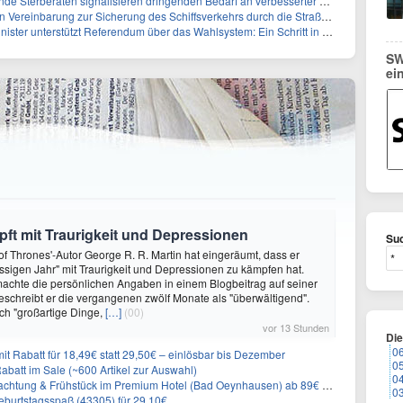
rberaten signalisieren dringenden Bedarf an verbesserter Gesundheitsinfrastruktur
reinbarung zur Sicherung des Schiffsverkehrs durch die Straße von Hormuz
tzt Referendum über das Wahlsystem: Ein Schritt in Richtung verbesserter demokratischer Beteiligung
SW
ei
ft mit Traurigkeit und Depressionen
Suc
f Thrones'-Autor George R. R. Martin hat eingeräumt, dass er
ssigen Jahr" mit Traurigkeit und Depressionen zu kämpfen hat.
achte die persönlichen Angaben in einem Blogbeitrag auf seiner
eschreibt er die vergangenen zwölf Monate als "überwältigend".
ch "großartige Dinge,
[…]
(00)
vor 13 Stunden
Di
0
it Rabatt für 18,49€ statt 29,50€ – einlösbar bis Dezember
0
abatt im Sale (~600 Artikel zur Auswahl)
0
achtung & Frühstück im Premium Hotel (Bad Oeynhausen) ab 89€ p.P.
0
burtstagsspaß (43305) für 29,10€