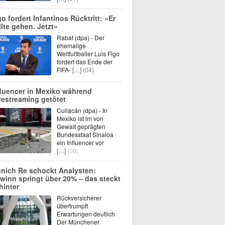
go fordert Infantinos Rücktritt: «Er
llte gehen. Jetzt»
Rabat (dpa) - Der
ehemalige
Weltfußballer Luis Figo
fordert das Ende der
FIFA-
[…]
(04)
fluencer in Mexiko während
vestreaming getötet
Culiacán (dpa) - In
Mexiko ist im von
Gewalt geprägten
Bundesstaat Sinaloa
ein Influencer vor
[…]
(00)
nich Re schockt Analysten:
winn springt über 20% – das steckt
hinter
Rückversicherer
übertrumpft
Erwartungen deutlich
Der Münchener