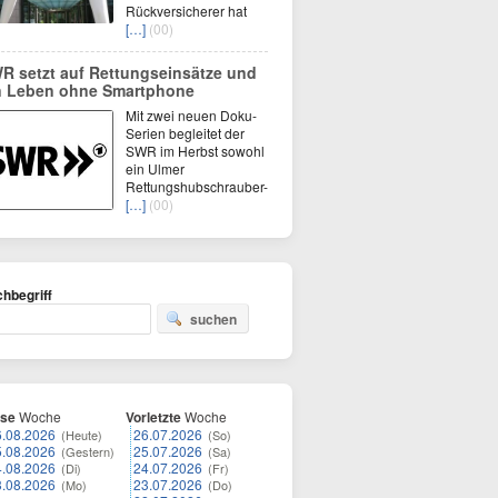
Rückversicherer hat
[…]
(00)
R setzt auf Rettungseinsätze und
n Leben ohne Smartphone
Mit zwei neuen Doku-
Serien begleitet der
SWR im Herbst sowohl
ein Ulmer
Rettungshubschrauber-
[…]
(00)
hbegriff
suchen
ese
Woche
Vorletzte
Woche
6.08.2026
26.07.2026
(Heute)
(So)
5.08.2026
25.07.2026
(Gestern)
(Sa)
4.08.2026
24.07.2026
(Di)
(Fr)
3.08.2026
23.07.2026
(Mo)
(Do)