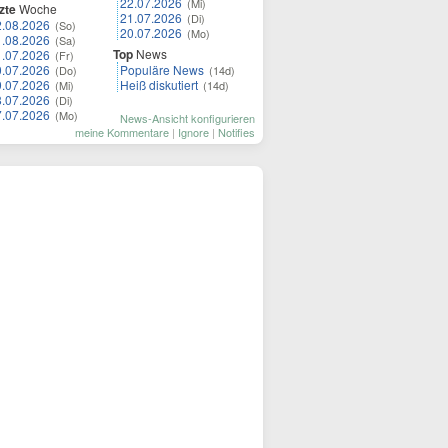
22.07.2026
(Mi)
zte
Woche
21.07.2026
(Di)
2.08.2026
(So)
20.07.2026
(Mo)
1.08.2026
(Sa)
Top
News
1.07.2026
(Fr)
0.07.2026
Populäre News
(Do)
(14d)
9.07.2026
Heiß diskutiert
(Mi)
(14d)
8.07.2026
(Di)
7.07.2026
(Mo)
News-Ansicht konfigurieren
meine Kommentare
|
Ignore
|
Notifies