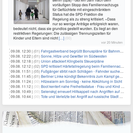
vorläufigen Stopp des Familiennachzugs
für Geflüchtete mit eingeschränktem
Status hat die SPD-Fraktion die
Regelung als zu streng kritisiert. «Dass
nur so wenige Anträge erfolgreich waren,
bedeutet nicht, dass sie grundlos gestellt wurden. Es liegt an den
restriktiven Regelungen: Die zulässigen Trennungszeiten für
Kinder und Eltern sind nicht
[…]
(00)
vor 20 Minuten
09.08. 12:30 |
(01)
Fahrgastverband begrüßt Bonuspläne für Bahnmanager
09.08. 12:22 |
(01)
Sonne, Hitze und Gewitter im Südwesten
09.08. 12:18 |
(01)
Union attackiert Klingbeils Steuerpläne
09.08. 12:12 |
(02)
SPD kritisiert Härtefallregelung beim Familiennachzug als zu streng
09.08. 11:51 |
(05)
Fußgänger stirbt nach Schlägen - Fahnder suchen Autofahrer
09.08. 11:45 |
(01)
Berliner Linke kündigt Bekenntnis zum Kampf gegen Antisemitismus an
09.08. 11:24 |
(00)
Hitzealarm am Sonntag - keine Abkühlung in Sicht
09.08. 11:12 |
(00)
Boot kentert nahe Freiheitsstatue - Frau und Kind sterben
09.08. 10:49 |
(00)
Selenskyj erneuert Hilfsappell nach Angriffen auf mehrere Städte
09.08. 10:44 |
(00)
Tote und Verletzte bei Angriff auf russische Stadt Belgorod