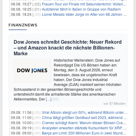
08.08. 19:27 |
(02)
Frauen-Tour vor Finale mit Sekundenkrimi: Vollering in Gelb
08.08. 18:25 |
(01)
Autofahrer fährt in Italien in Gruppe von Radlern
08.08. 18:24 |
(00)
Lionel Messis Vater Jorge im Alter von 68 Jahren gestorben
FINANZNEWS
Dow Jones schreibt Geschichte: Neuer Rekord
– und Amazon knackt die nächste Billionen-
Marke
Historischer Meilenstein: Dow Jones auf
Rekordjagd Die US-Börsen haben am
Montag, den 3. August 2026, erneut
bewiesen, dass sie ungebrochen Kraft
haben. Der Dow Jones Industrial
Average (DJIA) markiert seinen höchsten
Schlussstand in der gesamten Börsengeschichte und
unterstreicht damit die anhaltende Stärke des amerikanischen
Aktienmarktes. Der
[…]
(00)
vor 57 Minuten
09.08. 11:56 |
(00)
Viral Altcoin steigt um 50%, während Bitcoin unter $65.000 fällt
09.08. 11:00 |
(00)
China tätigt größten Goldkauf seit 2023, während Goldpreis um 8% steigt
09.08. 10:00 |
(00)
Cramer schlägt Alarm: Warum dieser Börsen-Crash die beste Einstiegschance seit Monaten ist
09.08. 09:19 |
(00)
Analysten erwarten stärkste Kursumkehr für XRP, während Polymarket skeptisch bleibt
09.08. 09:00 |
(00)
Barça am Limit: 200 Millionen Euro in zwei Stunden – warum dieser Schuldentrip hochgefährlich wird