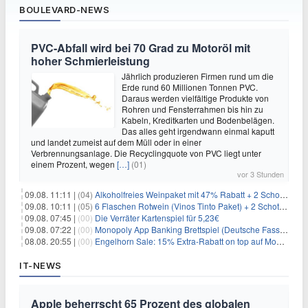
BOULEVARD-NEWS
PVC-Abfall wird bei 70 Grad zu Motoröl mit
hoher Schmierleistung
Jährlich produzieren Firmen rund um die
Erde rund 60 Millionen Tonnen PVC.
Daraus werden vielfältige Produkte von
Rohren und Fensterrahmen bis hin zu
Kabeln, Kreditkarten und Bodenbelägen.
Das alles geht irgendwann einmal kaputt
und landet zumeist auf dem Müll oder in einer
Verbrennungsanlage. Die Recyclingquote von PVC liegt unter
einem Prozent, wegen
[…]
(01)
vor 3 Stunden
09.08. 11:11 |
(04)
Alkoholfreies Weinpaket mit 47% Rabatt + 2 Schott Zwiesel Gläser GRATIS für 29,99€
09.08. 10:11 |
(05)
6 Flaschen Rotwein (Vinos Tinto Paket) + 2 Schott Zwiesel Gläser für 25,99€ inkl. Versand
09.08. 07:45 |
(00)
Die Verräter Kartenspiel für 5,23€
09.08. 07:22 |
(00)
Monopoly App Banking Brettspiel (Deutsche Fassung) für 9,84€
08.08. 20:55 |
(00)
Engelhorn Sale: 15% Extra-Rabatt on top auf Mode- und Sport-Artikel
IT-NEWS
Apple beherrscht 65 Prozent des globalen