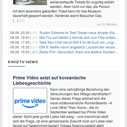
weiterverkaufte Tickets für ungültig erklärt
werden. Aber nicht nur das, die Person
mit dem woanders gekauften Ticket kann für das Museum
dauerhaft gesperrt werden. Nintendo warnt Besucher Das
[…]
(00)
vor 31 Minuten
08.08. 20:36 |
(00)
Truxton Extreme im Test: Dieser neue Arcade-Klassiker verzeiht dir gar nichts
08.08. 18:00 |
(00)
Star Fox auf Switch 2 könnte sich zum Flop entwickeln
08.08. 17:45 |
(00)
Take-Two-Chef nennt GTA 6 für 80 Euro ein „unglaubliches Schnäppchen“
08.08. 16:30 |
(00)
GTA 6: Netflix nennt angeblich Laufzeit der neuen Gameplay-Präsentation
08.08. 16:00 |
(01)
Zelda-Film: Ganondorf, Impa und weitere Darsteller sollen feststehen
KINO/TV-NEWS
Prime Video setzt auf koreanische
Liebesgeschichte
Kann eine zehnjährige Beziehung den
Versuchungen des Alltags standhalten?
Genau dieser Frage widmet sich die
neue südkoreanische Romantikserie «A
Love Other Than Yours», die im
September weltweit bei Prime Video
startet. Nicht jede große Liebe hält ewig – und manchmal stellt
sich die Frage, ob eine gemeinsame Zukunft noch auf Liebe oder
längst auf Gewohnheit basiert. Dieses Spannungsfeld steht