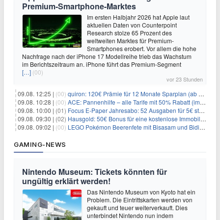
Premium-Smartphone-Marktes
Im ersten Halbjahr 2026 hat Apple laut
aktuellen Daten von Counterpoint
Research stolze 65 Prozent des
weltweiten Marktes für Premium-
Smartphones erobert. Vor allem die hohe
Nachfrage nach der iPhone 17 Modellreihe trieb das Wachstum
im Berichtszeitraum an. iPhone führt das Premium-Segment
[…]
(00)
vor 23 Stunden
09.08. 12:25 |
(00)
quiron: 120€ Prämie für 12 Monate Sparplan (ab 100€/Monat)
09.08. 10:28 |
(00)
ACE: Pannenhilfe – alle Tarife mit 50% Rabatt (im ersten Jahr)
09.08. 10:00 |
(01)
Focus E-Paper Jahresabo: 52 Ausgaben für 5€ statt 207,48€ – per Formular kündbar!
09.08. 09:30 |
(02)
Hausgold: 50€ Bonus für eine kostenlose Immobilienbewertung
09.08. 09:02 |
(00)
LEGO Pokémon Beerenfete mit Bisasam und Bidiza für 14,99€
GAMING-NEWS
Nintendo Museum: Tickets könnten für
ungültig erklärt werden!
Das Nintendo Museum von Kyoto hat ein
Problem. Die Eintrittskarten werden von
gekauft und teuer weiterverkauft. Dies
unterbindet Nintendo nun indem