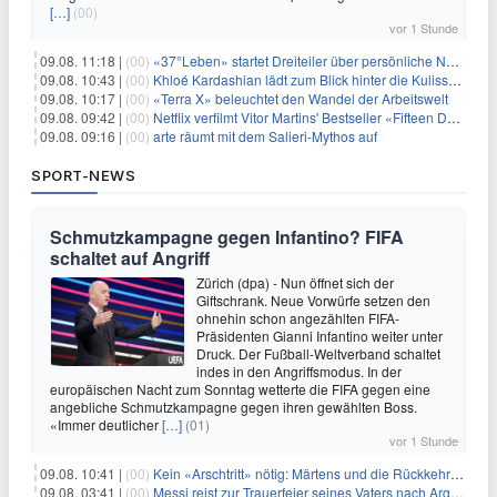
[…]
(00)
vor 1 Stunde
09.08. 11:18 |
(00)
«37°Leben» startet Dreiteiler über persönliche Neuanfänge
09.08. 10:43 |
(00)
Khloé Kardashian lädt zum Blick hinter die Kulissen ihres Freundeskreises
09.08. 10:17 |
(00)
«Terra X» beleuchtet den Wandel der Arbeitswelt
09.08. 09:42 |
(00)
Netflix verfilmt Vitor Martins' Bestseller «Fifteen Days»
09.08. 09:16 |
(00)
arte räumt mit dem Salieri-Mythos auf
SPORT-NEWS
Schmutzkampagne gegen Infantino? FIFA
schaltet auf Angriff
Zürich (dpa) - Nun öffnet sich der
Giftschrank. Neue Vorwürfe setzen den
ohnehin schon angezählten FIFA-
Präsidenten Gianni Infantino weiter unter
Druck. Der Fußball-Weltverband schaltet
indes in den Angriffsmodus. In der
europäischen Nacht zum Sonntag wetterte die FIFA gegen eine
angebliche Schmutzkampagne gegen ihren gewählten Boss.
«Immer deutlicher
[…]
(01)
vor 1 Stunde
09.08. 10:41 |
(00)
Kein «Arschtritt» nötig: Märtens und die Rückkehr nach Paris
09.08. 03:41 |
(00)
Messi reist zur Trauerfeier seines Vaters nach Argentinien