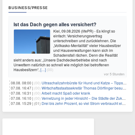
BUSINESS/PRESSE
Ist das Dach gegen alles versichert?
Kiel, 09.08.2026 (lifePR) - Es klingt so
einfach: Versicherungsvertrag
unterschreiben und zurücklehnen. Die
„Vollkasko-Mentalität“ vieler Hausbesitzer
und Hausverwaltungen kann sich im
Schadensfall rächen. Denn die Realität
sieht anders aus: „Unsere Dachdeckerbetriebe sind nach
Unwettern natürlich so schnell wie möglich bei betroffenen
Hausbesitzern“,
[…]
(00)
vor 5 Stunden
08.08. 08:00 |
(00)
Ultraschallzahnbürste für Hund und Katze – Tipps zur erfolgreichen Eingewöhnung
07.08. 16:47 |
(00)
Wirtschaftsstaatssekretär Thomas Dörflinger besucht Handwerksbetrieb im Kammerbezirk Freiburg
07.08. 16:31 |
(00)
Arbeit macht Spaß oder krank
07.08. 16:10 |
(00)
Vernetzung in jeder Hinsicht – Die Städte der Zukunft sind grün-blau
07.08. 15:29 |
(01)
Drei bis zehn Prozent, so viel Strom verbraucht ein Aufzug im Gebäude