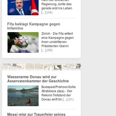
Regierung, sollte das
gerade erst ins Leben
[…]
(04)
Fifa beklagt Kampagne gegen
Infantino
Zürich - Die Fifa wittert
eine Kampagne gegen
ihren umstrittenen
Präsidenten Gianni
[…]
(09)
Wasserarme Donau wird zur
Asservatenkammer der Geschichte
Budapest/Prahovo/Sofia
/Bratislava (dpa) - Der
Rekord-Tiefstand der
Donau wirft für
[…]
(01)
Messi reist zur Trauerfeier seines