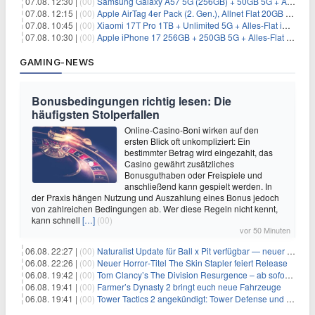
07.08. 12:30 |
(00)
Samsung Galaxy A57 5G (256GB) + 50GB 5G + Alles-Flat im Vodafone-Netz für 19,99€/Monat – eff. 2,36€/Monat
07.08. 12:15 |
(00)
Apple AirTag 4er Pack (2. Gen.), Allnet Flat 20GB 5G im Telekom-Netz für 14,99€/Monat – eff. 2,07€/Monat
07.08. 10:45 |
(00)
Xiaomi 17T Pro 1TB + Unlimited 5G + Alles-Flat im o2 Netz für 29,99€/Monat – eff. 1,15€/Monat
07.08. 10:30 |
(00)
Apple iPhone 17 256GB + 250GB 5G + Alles-Flat im Telekom-Netz für 34€/Monat – eff. 6,29€/Monat
GAMING-NEWS
Bonusbedingungen richtig lesen: Die
häufigsten Stolperfallen
Online-Casino-Boni wirken auf den
ersten Blick oft unkompliziert: Ein
bestimmter Betrag wird eingezahlt, das
Casino gewährt zusätzliches
Bonusguthaben oder Freispiele und
anschließend kann gespielt werden. In
der Praxis hängen Nutzung und Auszahlung eines Bonus jedoch
von zahlreichen Bedingungen ab. Wer diese Regeln nicht kennt,
kann schnell
[…]
(00)
vor 50 Minuten
06.08. 22:27 |
(00)
Naturalist Update für Ball x Pit verfügbar — neuer Content auf allen Plattformen
06.08. 22:26 |
(00)
Neuer Horror‑Titel The Skin Stapler feiert Release
06.08. 19:42 |
(00)
Tom Clancy’s The Division Resurgence – ab sofort für euch verfügbar
06.08. 19:41 |
(00)
Farmer’s Dynasty 2 bringt euch neue Fahrzeuge
06.08. 19:41 |
(00)
Tower Tactics 2 angekündigt: Tower Defense und Deckbuilding Kombo kehrt zurück