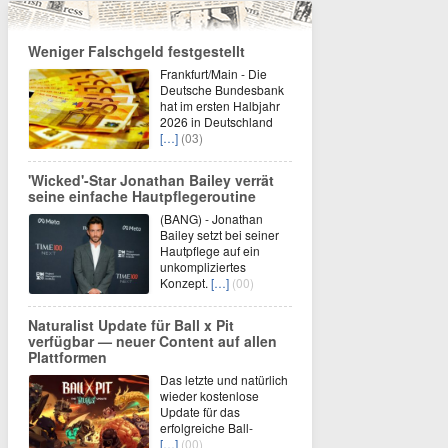
Weniger Falschgeld festgestellt
Frankfurt/Main - Die
Deutsche Bundesbank
hat im ersten Halbjahr
2026 in Deutschland
[…]
(03)
'Wicked'-Star Jonathan Bailey verrät
seine einfache Hautpflegeroutine
(BANG) - Jonathan
Bailey setzt bei seiner
Hautpflege auf ein
unkompliziertes
Konzept.
[…]
(00)
Naturalist Update für Ball x Pit
verfügbar — neuer Content auf allen
Plattformen
Das letzte und natürlich
wieder kostenlose
Update für das
erfolgreiche Ball-
[…]
(00)