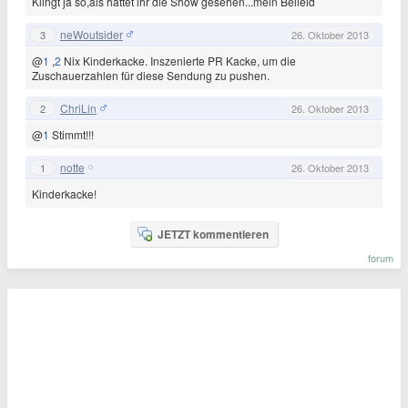
Klingt ja so,als hättet ihr die Show gesehen...mein Beileid
neWoutsider
3
26. Oktober 2013
@
1
,
2
Nix Kinderkacke. Inszenierte PR Kacke, um die
Zuschauerzahlen für diese Sendung zu pushen.
ChriLin
2
26. Oktober 2013
@
1
Stimmt!!!
notte
1
26. Oktober 2013
Kinderkacke!
JETZT kommentieren
forum