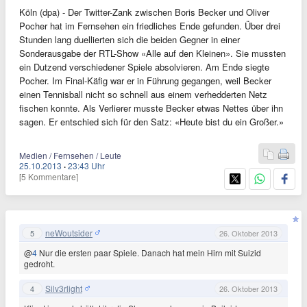
Köln (dpa) - Der Twitter-Zank zwischen Boris Becker und Oliver
Pocher hat im Fernsehen ein friedliches Ende gefunden. Über drei
Stunden lang duellierten sich die beiden Gegner in einer
Sonderausgabe der RTL-Show «Alle auf den Kleinen». Sie mussten
ein Dutzend verschiedener Spiele absolvieren. Am Ende siegte
Pocher. Im Final-Käfig war er in Führung gegangen, weil Becker
einen Tennisball nicht so schnell aus einem verhedderten Netz
fischen konnte. Als Verlierer musste Becker etwas Nettes über ihn
sagen. Er entschied sich für den Satz: «Heute bist du ein Großer.»
Medien / Fernsehen / Leute
25.10.2013
·
23:43 Uhr
[5 Kommentare]
neWoutsider
5
26. Oktober 2013
@
4
Nur die ersten paar Spiele. Danach hat mein Hirn mit Suizid
gedroht.
Silv3rlight
4
26. Oktober 2013