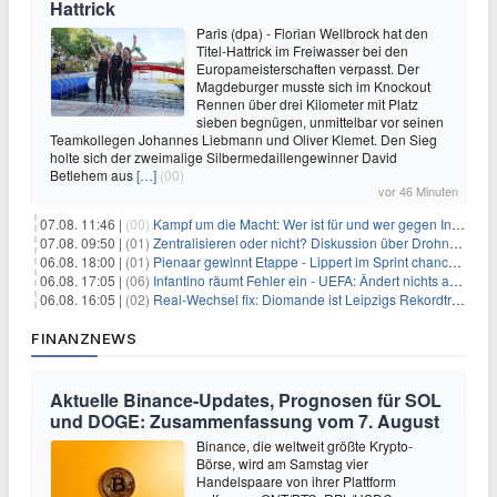
Hattrick
Paris (dpa) - Florian Wellbrock hat den
Titel-Hattrick im Freiwasser bei den
Europameisterschaften verpasst. Der
Magdeburger musste sich im Knockout
Rennen über drei Kilometer mit Platz
sieben begnügen, unmittelbar vor seinen
Teamkollegen Johannes Liebmann und Oliver Klemet. Den Sieg
holte sich der zweimalige Silbermedaillengewinner David
Betlehem aus
[…]
(00)
vor 46 Minuten
07.08. 11:46 |
(00)
Kampf um die Macht: Wer ist für und wer gegen Infantino?
07.08. 09:50 |
(01)
Zentralisieren oder nicht? Diskussion über Drohnenabwehr
06.08. 18:00 |
(01)
Pienaar gewinnt Etappe - Lippert im Sprint chancenlos
06.08. 17:05 |
(06)
Infantino räumt Fehler ein - UEFA: Ändert nichts an Boykott
06.08. 16:05 |
(02)
Real-Wechsel fix: Diomande ist Leipzigs Rekordtransfer
FINANZNEWS
Aktuelle Binance-Updates, Prognosen für SOL
und DOGE: Zusammenfassung vom 7. August
Binance, die weltweit größte Krypto-
Börse, wird am Samstag vier
Handelspaare von ihrer Plattform