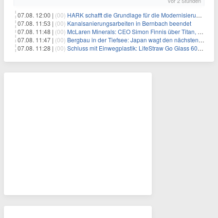
vor 2 Stunden
07.08. 12:00 |
(00)
HARK schafft die Grundlage für die Modernisierung seiner IBM i-Anwendungen
07.08. 11:53 |
(00)
Kanalsanierungsarbeiten in Bernbach beendet
07.08. 11:48 |
(00)
McLaren Minerals: CEO Simon Finnis über Titan, Zirkon und Seltene Erden
07.08. 11:47 |
(00)
Bergbau in der Tiefsee: Japan wagt den nächsten Schritt
07.08. 11:28 |
(00)
Schluss mit Einwegplastik: LifeStraw Go Glass 600ml bringt gefiltertes Trinkwasser aus der Glasflasche