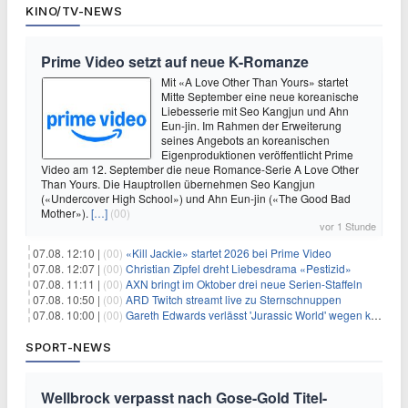
KINO/TV-NEWS
Prime Video setzt auf neue K-Romanze
Mit «A Love Other Than Yours» startet
Mitte September eine neue koreanische
Liebesserie mit Seo Kangjun und Ahn
Eun-jin. Im Rahmen der Erweiterung
seines Angebots an koreanischen
Eigenproduktionen veröffentlicht Prime
Video am 12. September die neue Romance-Serie A Love Other
Than Yours. Die Hauptrollen übernehmen Seo Kangjun
(«Undercover High School») und Ahn Eun-jin («The Good Bad
Mother»).
[…]
(00)
vor 1 Stunde
07.08. 12:10 |
(00)
«Kill Jackie» startet 2026 bei Prime Video
07.08. 12:07 |
(00)
Christian Zipfel dreht Liebesdrama «Pestizid»
07.08. 11:11 |
(00)
AXN bringt im Oktober drei neue Serien-Staffeln
07.08. 10:50 |
(00)
ARD Twitch streamt live zu Sternschnuppen
07.08. 10:00 |
(00)
Gareth Edwards verlässt 'Jurassic World' wegen kreativer Differenzen
SPORT-NEWS
Wellbrock verpasst nach Gose-Gold Titel-