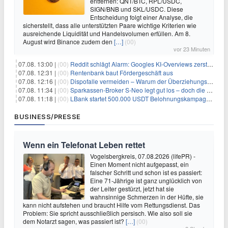
entfernen: QNT/BTC, RPL/USDC,
SIGN/BNB und SKL/USDC. Diese
Entscheidung folgt einer Analyse, die
sicherstellt, dass alle unterstützten Paare wichtige Kriterien wie
ausreichende Liquidität und Handelsvolumen erfüllen. Am 8.
August wird Binance zudem den
[…]
(00)
vor 23 Minuten
07.08. 13:00 |
(00)
Reddit schlägt Alarm: Googles KI-Overviews zerstören das Traffic-Geschäftsmodell
07.08. 12:31 |
(00)
Rentenbank baut Fördergeschäft aus
07.08. 12:16 |
(00)
Dispofalle vermeiden – Warum der Überziehungskredit teurer ist als gedacht
07.08. 11:34 |
(00)
Sparkassen-Broker S-Neo legt gut los – doch die Schwachstellen bleiben
07.08. 11:18 |
(00)
LBank startet 500.000 USDT Belohnungskampagne mit Pudgy Penguins
BUSINESS/PRESSE
Wenn ein Telefonat Leben rettet
Vogelsbergkreis, 07.08.2026 (lifePR) -
Einen Moment nicht aufgepasst, ein
falscher Schritt und schon ist es passiert:
Eine 71-Jährige ist ganz unglücklich von
der Leiter gestürzt, jetzt hat sie
wahnsinnige Schmerzen in der Hüfte, sie
kann nicht aufstehen und braucht Hilfe vom Rettungsdienst. Das
Problem: Sie spricht ausschließlich persisch. Wie also soll sie
dem Notarzt sagen, was passiert ist?
[…]
(00)