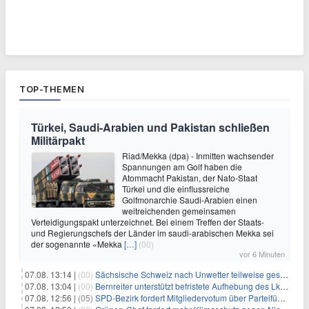
TOP-THEMEN
Türkei, Saudi-Arabien und Pakistan schließen
Militärpakt
Riad/Mekka (dpa) - Inmitten wachsender
Spannungen am Golf haben die
Atommacht Pakistan, der Nato-Staat
Türkei und die einflussreiche
Golfmonarchie Saudi-Arabien einen
weitreichenden gemeinsamen
Verteidigungspakt unterzeichnet. Bei einem Treffen der Staats-
und Regierungschefs der Länder im saudi-arabischen Mekka sei
der sogenannte «Mekka
[…]
(00)
vor 6 Minuten
07.08. 13:14 |
(00)
Sächsische Schweiz nach Unwetter teilweise gesperrt
07.08. 13:04 |
(00)
Bernreiter unterstützt befristete Aufhebung des Lkw-Fahrverbots
07.08. 12:56 |
(05)
SPD-Bezirk fordert Mitgliedervotum über Parteiführung