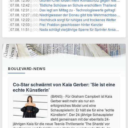
07.08. 12:50 |
(00)
Grünen-Chef fordert mehr Klimaschutz gegen Niedrigwasser
07.08. 12:42 |
(00)
Tödliche Schüsse an Schule erschüttern Thailand
07.08. 12:31 |
(00)
Dax legt am Mittag zu - Technologiewerte gefragt
07.08. 12:27 |
(02)
Niedrigwasser der Donau gibt tote Wehrmachtssoldaten frei
07.08. 12:22 |
(00)
Hochdruck sorgt für ruhiges und trockenes Wetter
07.08. 12:03 |
(00)
Frei: Fraktion geschlossen hinter Kanzler
07.08. 11:51 |
(00)
Nada schlägt vierjährige Sperre für Sprinter Ansah vor
BOULEVARD-NEWS
Co-Star schwärmt von Kaia Gerber: 'Sie ist eine
echte Künstlerin'
(BANG) - Für Graham Campbell ist Kaia
Gerber weit mehr als nur ein
erfolgreiches Model und eine
Schauspielerin: Er hält sie für eine "echte
Künstlerin". Der 24-jährige Schauspieler
steht gemeinsam mit der ebenfalls 24-
jährigen Kaia für die neue Teenie-Thrillerserie 'The Shards' vor