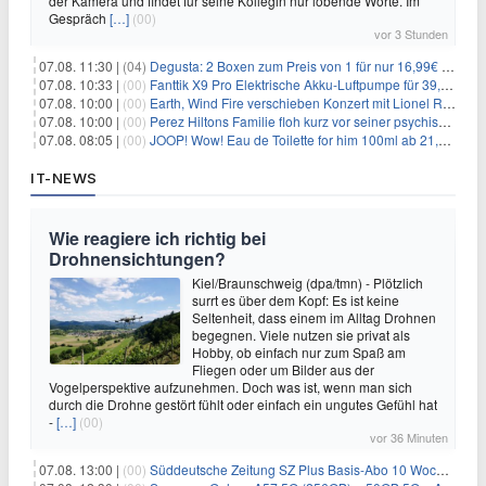
der Kamera und findet für seine Kollegin nur lobende Worte. Im
Gespräch
[…]
(00)
vor 3 Stunden
07.08. 11:30 |
(04)
Degusta: 2 Boxen zum Preis von 1 für nur 16,99€ inkl. Versand
07.08. 10:33 |
(00)
Fanttik X9 Pro Elektrische Akku-Luftpumpe für 39,99€
07.08. 10:00 |
(00)
Earth, Wind Fire verschieben Konzert mit Lionel Richie nach medizinischem Notfall
07.08. 10:00 |
(00)
Perez Hiltons Familie floh kurz vor seiner psychischen Krise aus dem Haus
07.08. 08:05 |
(00)
JOOP! Wow! Eau de Toilette for him 100ml ab 21,84€ im Sparabo
IT-NEWS
Wie reagiere ich richtig bei
Drohnensichtungen?
Kiel/Braunschweig (dpa/tmn) - Plötzlich
surrt es über dem Kopf: Es ist keine
Seltenheit, dass einem im Alltag Drohnen
begegnen. Viele nutzen sie privat als
Hobby, ob einfach nur zum Spaß am
Fliegen oder um Bilder aus der
Vogelperspektive aufzunehmen. Doch was ist, wenn man sich
durch die Drohne gestört fühlt oder einfach ein ungutes Gefühl hat
-
[…]
(00)
vor 36 Minuten
07.08. 13:00 |
(00)
Süddeutsche Zeitung SZ Plus Basis-Abo 10 Wochen für 10€