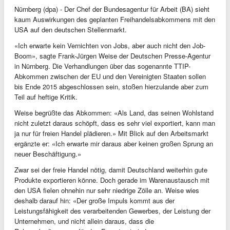
Nürnberg (dpa) - Der Chef der Bundesagentur für Arbeit (BA) sieht
kaum Auswirkungen des geplanten Freihandelsabkommens mit den
USA auf den deutschen Stellenmarkt.
«Ich erwarte kein Vernichten von Jobs, aber auch nicht den Job-
Boom», sagte Frank-Jürgen Weise der Deutschen Presse-Agentur
in Nürnberg. Die Verhandlungen über das sogenannte TTIP-
Abkommen zwischen der EU und den Vereinigten Staaten sollen
bis Ende 2015 abgeschlossen sein, stoßen hierzulande aber zum
Teil auf heftige Kritik.
Weise begrüßte das Abkommen: «Als Land, das seinen Wohlstand
nicht zuletzt daraus schöpft, dass es sehr viel exportiert, kann man
ja nur für freien Handel plädieren.» Mit Blick auf den Arbeitsmarkt
ergänzte er: «Ich erwarte mir daraus aber keinen großen Sprung an
neuer Beschäftigung.»
Zwar sei der freie Handel nötig, damit Deutschland weiterhin gute
Produkte exportieren könne. Doch gerade im Warenaustausch mit
den USA fielen ohnehin nur sehr niedrige Zölle an. Weise wies
deshalb darauf hin: «Der große Impuls kommt aus der
Leistungsfähigkeit des verarbeitenden Gewerbes, der Leistung der
Unternehmen, und nicht allein daraus, dass die