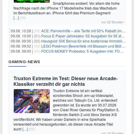
Smartphones erobert. Vor allem die hohe
Nachfrage nach der iPhone 17 Modellreihe trieb das Wachstum
im Berichtszeitraum an. iPhone führt das Premium-Segment
[…]
(00)
vor 22 Stunden
09.08. 10:28 |
(00)
ACE: Pannenhilfe – alle Tarife mit 50% Rabatt (im ersten Jahr)
09.08. 10:00 |
(01)
Focus E-Paper Jahresabo: 52 Ausgaben für 5€ statt 207,48€ – per Formular kündbar!
09.08. 09:30 |
(02)
Hausgold: 50€ Bonus für eine kostenlose Immobilienbewertung
09.08. 09:02 |
(00)
LEGO Pokémon Beerenfete mit Bisasam und Bidiza für 14,99€
09.08. 09:00 |
(00)
FOCUS MONEY Probeabo: 5 Ausgaben inkl. FOCUS+ Zugang für 5€
GAMING-NEWS
Truxton Extreme im Test: Dieser neue Arcade-
Klassiker verzeiht dir gar nichts
Truxton Extreme ist ein vertikal
scrollendes Shoot-‚em-up-Videospiel,
welches von Tatsujin Co. Ltd. entwickelt
geworden ist. Es wurde am 30.07.2026
von Clear River Games für PlayStation 5,
Nintendo Switch 2 und Xbox Series X/S
veröffentlicht. Wir haben unser Daheim in eine Spielhalle
verwandelt und herausgefunden, ob dieser neue Arcade-Titel
auch
[…]
(00)
vor 14 Stunden