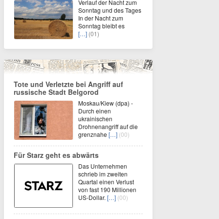
Verlauf der Nacht zum
Sonntag und des Tages
In der Nacht zum
Sonntag bleibt es
[…]
(01)
Tote und Verletzte bei Angriff auf
russische Stadt Belgorod
Moskau/Kiew (dpa) -
Durch einen
ukrainischen
Drohnenangriff auf die
grenznahe
[…]
(00)
Für Starz geht es abwärts
Das Unternehmen
schrieb im zweiten
Quartal einen Verlust
von fast 190 Millionen
US-Dollar.
[…]
(00)