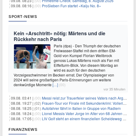
09.08. 08:23 |
(00)
Primetime-Check: Samstag, 8. August 2026
09.08. 08:16 |
(00)
ProSieben Fun startet «Kaiju No. 8»
SPORT-NEWS
Kein «Arschtritt» nötig: Märtens und die
Rückkehr nach Paris
Paris (dpa) - Den Triumph der deutschen
Freiwasser-Staffel mit dem dritten EM-
Gold von Kumpel Florian Wellbrock
genoss Lukas Märtens noch als Fan mit
Eiffelturm-Blick. Von diesem Montag an
wird es auch für den deutschen
Vorzeigeschwimmer im Becken ernst. Der Olympiasieger von
2024 will seine großartigen Paris-Erinnerungen um weitere
denkwürdige Momente
[…]
(00)
vor 35 Minuten
09.08. 03:41 |
(00)
Messi reist zur Trauerfeier seines Vaters nach Argentinien
08.08. 19:27 |
(02)
Frauen-Tour vor Finale mit Sekundenkrimi: Vollering in Gelb
08.08. 18:25 |
(01)
Autofahrer fährt in Italien in Gruppe von Radlern
08.08. 18:24 |
(00)
Lionel Messis Vater Jorge im Alter von 68 Jahren gestorben
08.08. 17:05 |
(00)
LIV Golf steht an einem finanziellen Scheideweg auf der Suche nach neuen Investitionen
FINANZNEWS