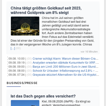
China tätigt größten Goldkauf seit 2023,
während Goldpreis um 8% steigt
China hat im Juli seinen größten
monatlichen Goldkauf seit fast drei
Jahren getätigt und setzt damit seine
umfangreiche Akkumulationsstrategie
fort. Auch andere Zentralbanken haben
ihren Fokus auf das Edelmetall verstärkt.
Dies ist einer der Gründe für den jüngsten Preisanstieg von Gold,
das in der vergangenen Woche um 8% zulegen konnte. Chinas
[…]
(00)
vor 16 Minuten
09.08. 10:00 |
(00)
Cramer schlägt Alarm: Warum dieser Börsen-Crash die beste Einstiegschance seit Monaten ist
09.08. 09:19 |
(00)
Analysten erwarten stärkste Kursumkehr für XRP, während Polymarket skeptisch bleibt
09.08. 09:00 |
(00)
Barça am Limit: 200 Millionen Euro in zwei Stunden – warum dieser Schuldentrip hochgefährlich wird
09.08. 08:00 |
(00)
Schock für Urlauber: Inflationssprung auf 2,8% – Diese Preise explodieren jetzt
09.08. 07:34 |
(00)
Grayscale skizziert Alternativen für die US-Kryptoindustrie ohne CLARITY Act
BUSINESS/PRESSE
Ist das Dach gegen alles versichert?
Kiel, 09.08.2026 (lifePR) - Es klingt so
einfach: Versicherungsvertrag