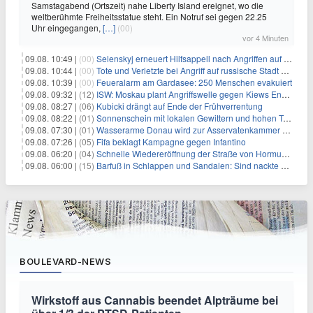
Samstagabend (Ortszeit) nahe Liberty Island ereignet, wo die
weltberühmte Freiheitsstatue steht. Ein Notruf sei gegen 22.25
Uhr eingegangen,
[…]
(00)
vor 4 Minuten
09.08. 10:49 |
(00)
Selenskyj erneuert Hilfsappell nach Angriffen auf mehrere Städte
09.08. 10:44 |
(00)
Tote und Verletzte bei Angriff auf russische Stadt Belgorod
09.08. 10:39 |
(00)
Feueralarm am Gardasee: 250 Menschen evakuiert
09.08. 09:32 |
(12)
ISW: Moskau plant Angriffswelle gegen Kiews Energieinfrastruktur
09.08. 08:27 |
(06)
Kubicki drängt auf Ende der Frühverrentung
09.08. 08:22 |
(01)
Sonnenschein mit lokalen Gewittern und hohen Temperaturen
09.08. 07:30 |
(01)
Wasserarme Donau wird zur Asservatenkammer der Geschichte
09.08. 07:26 |
(05)
Fifa beklagt Kampagne gegen Infantino
09.08. 06:20 |
(04)
Schnelle Wiedereröffnung der Straße von Hormus ungewiss
09.08. 06:00 |
(15)
Barfuß in Schlappen und Sandalen: Sind nackte Füße eklig?
BOULEVARD-NEWS
Wirkstoff aus Cannabis beendet Alpträume bei