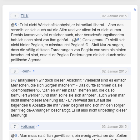
TILK
9
02. Januar 2015
@
5
: Er ist nicht Wirtschaftslobbyist, er ist radikal-liberal. - Aber das
schreibt er sich auch auf die Stirn und vor allem ist er nicht dumm.
Rechts-konservativ ist er sicher auch, aber Verschwörungstheorien
hab ich noch nicht von ihm gehört. - (@
5
) Ganz genau! Er stellt sich
nicht hinter Pegida, er missbraucht Pegida! :D - Statt klar zu sagen,
dass die völlig diffusen Forderungen von Pegida von vorn bis hinten
bescheuert sind, ersetzt er Pegida-Forderungen einfach durch seine
politische Agenda.
i-ben-i
8
02. Januar 2015
@
7
analysieren wir doch diesen Abschnit: "Vielleicht sind es einfach
Menschen, die sich Sorgen machen?" - Das dürfte stimmen da sie
<demonstrieren>. "Zählen wir ein paar Themen auf, die da so
formuliert werden; und man sollte sie sich anhören, auch wenn man
nicht immer dieser Meinung ist." - Er verweist darauf auf die
folgenden 8 Absätze die mit "Viele" beginnt und sich mit den sorgen
der "Pegida-Anhänger" beschäftigt. Er ist also nicht unbedingt dieser
Meinung!
Folkman
7
02. Januar 2015
@
6
: Man muss natürlich gewillt sein, ein wenig zwischen den Zeilen