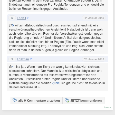
lesen zu wollen (in dem Post v.a. unter "Unerlaubte Sorgen"). Dann
findet man auch eindeutige Pro-Pegida-Tendenzen und entdeckt die
üblichen Ressentiments gegen Ausländer.
i-ben-i
6
02. Januar 2015
@
5
wirtschaftslobbyistisch und durchaus rechtsdrehend mit teils
verschwörungstheoretisc hen Ansichten? Naja, bei dir ist dann wohl
auch jeder Libertäre ein Rechter der Verschwörungstheorien gegen
die Regierung erfindet.^^ Und mit dem Artikel den du gepostet hat,
stellt er sich definitiv nicht hinter Pegida (Zitat: "auch wenn man nicht
immer dieser Meinung ist"). Er analysiert und fragt sich. Aber stimmt,
dann ist man in deinen Augen ja gleich ein Pegida-Anhänger...
Folkman
5
02. Januar 2015
@
4
: Na ja... Wenn man Tichy ein wenig kennt, relativiert sich das
alles schon sehr stark. Der Mann ist klar wirtschaftslobbyistisch und
durchaus rechtsdrehend mit teils verschwörungstheoretisc hen
Ansichten. Er stellt sich hinter Pegida und teilt deren übertriebene
Hetzmeinung über die Medien
<link>
Ich glaube nicht, dass das so in
deinem Interesse ist :-)
alle 9 Kommentare anzeigen
JETZT kommentieren
forum