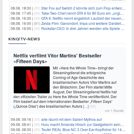
08.08. 18:00 |
(00)
Star Fox auf Switch 2 könnte sich zum Flop entwickeln
08.08. 17:45 |
(00)
Take-Two-Chef nennt GTA 6 für 80 Euro ein „unglaubliches Schnäppchen“
08.08. 16:30 |
(00)
GTA 6: Netflix nennt angeblich Laufzeit der neuen Gameplay-Präsentation
08.08. 16:00 |
(01)
Zelda-Film: Ganondorf, Impa und weitere Darsteller sollen feststehen
08.08. 16:00 |
(00)
Rockstar-CEO: In drei Jahren werden alle Spiele gestreamt
KINO/TV-NEWS
Netflix verfilmt Vitor Martins' Bestseller
«Fifteen Days»
Mit «Here the Whole Time» bringt der
Streamingdienst die erfolgreiche
Coming-of-Age-Geschichte des
brasilianischen Autors Vitor Martins auf
den Bildschirm. Der Film startet Mitte
August. Der Streamingdienst Netflix hat
den offiziellen Trailer zu Here the Whole Time veröffentlicht. Der
Film basiert auf dem internationalen Bestseller „Fifteen Days“
(„Quince Días“) des brasilianischen Autors
[…]
(00)
vor 1 Stunde
09.08. 09:16 |
(00)
arte räumt mit dem Salieri-Mythos auf
09.08. 08:41 |
(00)
Hulu macht Amanda Hirsch zur Gastgeberin seines Reality-Podcasts
09.08. 08:30 |
(00)
Teufel REAL Blue NC 3 Over-Ear-Kopfhörer für 149,99€