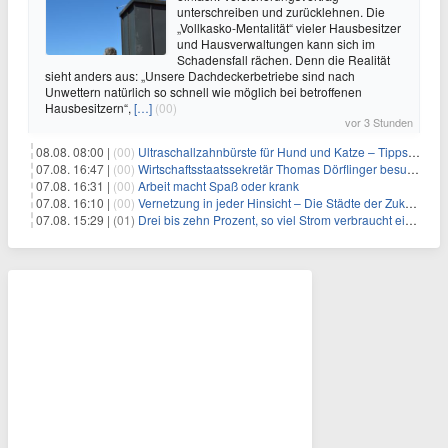
unterschreiben und zurücklehnen. Die
„Vollkasko-Mentalität“ vieler Hausbesitzer
und Hausverwaltungen kann sich im
Schadensfall rächen. Denn die Realität
sieht anders aus: „Unsere Dachdeckerbetriebe sind nach
Unwettern natürlich so schnell wie möglich bei betroffenen
Hausbesitzern“,
[…]
(00)
vor 3 Stunden
08.08. 08:00 |
(00)
Ultraschallzahnbürste für Hund und Katze – Tipps zur erfolgreichen Eingewöhnung
07.08. 16:47 |
(00)
Wirtschaftsstaatssekretär Thomas Dörflinger besucht Handwerksbetrieb im Kammerbezirk Freiburg
07.08. 16:31 |
(00)
Arbeit macht Spaß oder krank
07.08. 16:10 |
(00)
Vernetzung in jeder Hinsicht – Die Städte der Zukunft sind grün-blau
07.08. 15:29 |
(01)
Drei bis zehn Prozent, so viel Strom verbraucht ein Aufzug im Gebäude