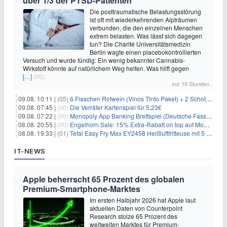
über 1/3 der PTSD-Patienten
Die posttraumatische Belastungsstörung
ist oft mit wiederkehrenden Alpträumen
verbunden, die den einzelnen Menschen
extrem belasten. Was lässt sich dagegen
tun? Die Charité Universitätsmedizin
Berlin wagte einen placebokontrollierten
Versuch und wurde fündig: Ein wenig bekannter Cannabis-
Wirkstoff könnte auf natürlichem Weg helfen. Was hilft gegen
[…]
(00)
vor 19 Stunden
09.08. 10:11 |
(05)
6 Flaschen Rotwein (Vinos Tinto Paket) + 2 Schott Zwiesel Gläser für 25,99€ inkl. Versand
09.08. 07:45 |
(00)
Die Verräter Kartenspiel für 5,23€
09.08. 07:22 |
(00)
Monopoly App Banking Brettspiel (Deutsche Fassung) für 9,84€
08.08. 20:55 |
(00)
Engelhorn Sale: 15% Extra-Rabatt on top auf Mode- und Sport-Artikel
08.08. 19:33 |
(01)
Tefal Easy Fry Max EY2458 Heißluftfritteuse mit 5 Litern für 64,99€
IT-NEWS
Apple beherrscht 65 Prozent des globalen
Premium-Smartphone-Marktes
Im ersten Halbjahr 2026 hat Apple laut
aktuellen Daten von Counterpoint
Research stolze 65 Prozent des
weltweiten Marktes für Premium-