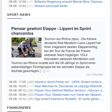
06.08. 12:56 |
(00)
Britische Regierung erlaubt Warner Bros. Discovery-Übernahme
06.08. 12:40 |
(00)
Versant schrumpft weiter
SPORT-NEWS
Pienaar gewinnt Etappe - Lippert im Sprint
chancenlos
Tournon-sur-Rhône (dpa) - Die frühere
deutsche Rad-Meisterin Liane Lippert hat
ihren insgesamt zweiten Etappenerfolg
bei der Tour de France der Frauen
verpasst. Nach hügeligen 153,4
Kilometern zwischen Montbrison und
Tournon-sur-Rhone musste sich die 28-Jährige im Sprint einer
siebenköpfigen Fluchtgruppe bei der sechsten Etappe als
Sechste geschlagen
[…]
(00)
vor 4 Stunden
06.08. 17:05 |
(02)
Infantino räumt Fehler ein - UEFA: Ändert nichts an Boykott
06.08. 16:05 |
(00)
Real-Wechsel fix: Diomande ist Leipzigs Rekordtransfer
06.08. 09:12 |
(02)
Frauen-Tour erklimmt Mythos Ventoux: «Können alles schaffen»
05.08. 18:08 |
(03)
Frauen-Tour: Niedermaier nun Vierte der Gesamtwertung
05.08. 14:12 |
(05)
Figo fordert Infantinos Rücktritt: «Er sollte gehen. Jetzt»
FINANZNEWS