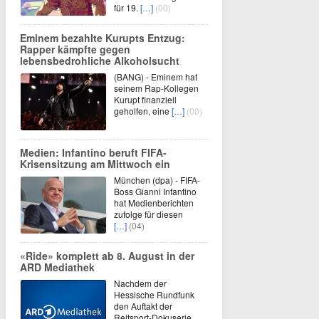
für 19.
[…]
(00)
Eminem bezahlte Kurupts Entzug:
Rapper kämpfte gegen
lebensbedrohliche Alkoholsucht
(BANG) - Eminem hat
seinem Rap-Kollegen
Kurupt finanziell
geholfen, eine
[…]
(00)
Medien: Infantino beruft FIFA-
Krisensitzung am Mittwoch ein
München (dpa) - FIFA-
Boss Gianni Infantino
hat Medienberichten
zufolge für diesen
[…]
(04)
«Ride» komplett ab 8. August in der
ARD Mediathek
Nachdem der
Hessische Rundfunk
den Auftakt der
Reitsport-Dokuserie