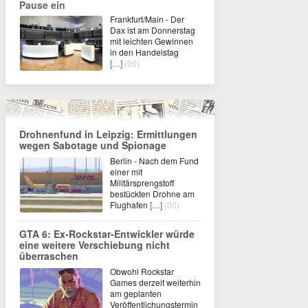
Pause ein
Frankfurt/Main - Der
Dax ist am Donnerstag
mit leichten Gewinnen
in den Handelstag
[…]
(00)
Drohnenfund in Leipzig: Ermittlungen
wegen Sabotage und Spionage
Berlin - Nach dem Fund
einer mit
Militärsprengstoff
bestückten Drohne am
Flughafen
[…]
(00)
GTA 6: Ex-Rockstar-Entwickler würde
eine weitere Verschiebung nicht
überraschen
Obwohl Rockstar
Games derzeit weiterhin
am geplanten
Veröffentlichungstermin