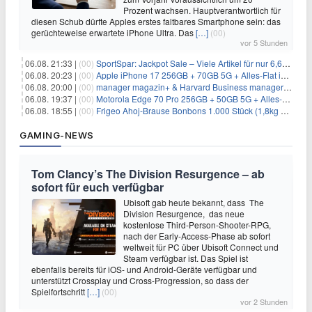
Prozent wachsen. Hauptverantwortlich für
diesen Schub dürfte Apples erstes faltbares Smartphone sein: das
gerüchteweise erwartete iPhone Ultra. Das
[…]
(00)
vor 5 Stunden
06.08. 21:33 |
(00)
SportSpar: Jackpot Sale – Viele Artikel für nur 6,66€ – nur 48 Stunden
06.08. 20:23 |
(00)
Apple iPhone 17 256GB + 70GB 5G + Alles-Flat im Vodafone-Netz für 34,99€/Monat – eff. 4,65€/Monat
06.08. 20:00 |
(00)
manager magazin+ & Harvard Business manager+ Digital-Kombi-Abo 1 Monat kostenlos
06.08. 19:37 |
(00)
Motorola Edge 70 Pro 256GB + 50GB 5G + Alles-Flat im Vodafone-Netz für 19,99€/Monat – eff. 0,61€/Monat
06.08. 18:55 |
(00)
Frigeo Ahoj-Brause Bonbons 1.000 Stück (1,8kg Eimer) für 6,29€
GAMING-NEWS
Tom Clancy’s The Division Resurgence – ab
sofort für euch verfügbar
Ubisoft gab heute bekannt, dass The
Division Resurgence, das neue
kostenlose Third-Person-Shooter-RPG,
nach der Early-Access-Phase ab sofort
weltweit für PC über Ubisoft Connect und
Steam verfügbar ist. Das Spiel ist
ebenfalls bereits für iOS- und Android-Geräte verfügbar und
unterstützt Crossplay und Cross-Progression, so dass der
Spielfortschritt
[…]
(00)
vor 2 Stunden