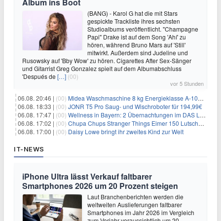
Album ins Boot
(BANG) - Karol G hat die mit Stars
gespickte Trackliste ihres sechsten
Studioalbums veröffentlicht. "Champagne
Papi" Drake ist auf dem Song 'Ahí' zu
hören, während Bruno Mars auf 'Still'
mitwirkt. Außerdem sind Judeline und
Rusowsky auf 'Bby Wow' zu hören. Cigarettes After Sex-Sänger
und Gitarrist Greg Gonzalez spielt auf dem Albumabschluss
'Después de
[…]
(00)
vor 5 Stunden
06.08. 20:46 |
(00)
Midea Waschmaschine 8 kg Energieklasse A-10% 1400 U/Min für 289,97€
06.08. 18:33 |
(00)
JONR T5 Pro Saug- und Wischroboter für 194,99€
06.08. 17:47 |
(00)
Wellness in Bayern: 2 Übernachtungen im DAS LUDWIG Sports Resort inkl. HP + Wellness ab 174€ p.P.
06.08. 17:02 |
(00)
Chupa Chups Stranger Things Eimer 150 Lutscher für 21,95€
06.08. 17:00 |
(00)
Daisy Lowe bringt ihr zweites Kind zur Welt
IT-NEWS
iPhone Ultra lässt Verkauf faltbarer
Smartphones 2026 um 20 Prozent steigen
Laut Branchenberichten werden die
weltweiten Auslieferungen faltbarer
Smartphones im Jahr 2026 im Vergleich
zum Vorjahr voraussichtlich um 20