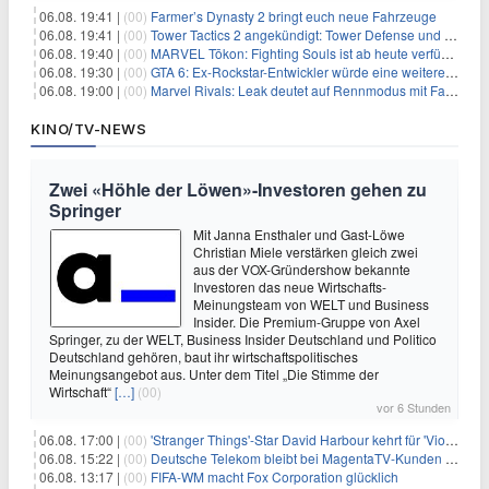
06.08. 19:41 |
(00)
Farmer’s Dynasty 2 bringt euch neue Fahrzeuge
06.08. 19:41 |
(00)
Tower Tactics 2 angekündigt: Tower Defense und Deckbuilding Kombo kehrt zurück
06.08. 19:40 |
(00)
MARVEL Tōkon: Fighting Souls ist ab heute verfügbar
06.08. 19:30 |
(00)
GTA 6: Ex-Rockstar-Entwickler würde eine weitere Verschiebung nicht überraschen
06.08. 19:00 |
(00)
Marvel Rivals: Leak deutet auf Rennmodus mit Fahrzeugen hin
KINO/TV-NEWS
Zwei «Höhle der Löwen»-Investoren gehen zu
Springer
Mit Janna Ensthaler und Gast-Löwe
Christian Miele verstärken gleich zwei
aus der VOX-Gründershow bekannte
Investoren das neue Wirtschafts-
Meinungsteam von WELT und Business
Insider. Die Premium-Gruppe von Axel
Springer, zu der WELT, Business Insider Deutschland und Politico
Deutschland gehören, baut ihr wirtschaftspolitisches
Meinungsangebot aus. Unter dem Titel „Die Stimme der
Wirtschaft“
[…]
(00)
vor 6 Stunden
06.08. 17:00 |
(00)
'Stranger Things'-Star David Harbour kehrt für 'Violent Night 2' zurück – Kristen Bell stößt zur Besetzung
06.08. 15:22 |
(00)
Deutsche Telekom bleibt bei MagentaTV-Kunden vage
06.08. 13:17 |
(00)
FIFA-WM macht Fox Corporation glücklich