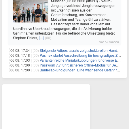
München, 06.08.2026 (lifePR) - Neuro-
Jonglage verbindet Jonglierbewegungen
mit Erkenntnissen aus der
Gehirnforschung, um Konzentration,
Motivation und Teamgefühl zu stärken.
Das Konzept setzt dabei vor allem auf
koordinative Überkreuzbewegungen, die die Aktivierung beider
Gehirnhälften unterstützen. Für die betriebliche Umsetzung bietet
Stephan Ehlers,
[…]
(00)
vor 5 Stunden
06.08. 17:34 |
(00)
Steigende Adipositasrate zeigt strukturellen Handlungsbedarf bei der Ernährung schulpflichtiger Kinder
06.08. 17:18 |
(00)
Pasinex startet Ausschreibung für hochgradiges Zinksulfidkonzentrat mit Germanium- und Silbergehalten und stellt ein Betriebsupdate bereit
06.08. 17:03 |
(00)
Variantenreiche Miniaturkupplungen für diverse Einsatzbereiche
06.08. 17:00 |
(00)
Passwork 7.7 führt sicheren Offline-Modus für Desktop- und Mobile-Apps ein
06.08. 17:00 |
(00)
Bauteilabkündigungen: Eine wachsende Gefahr für industrielle Elektroniksysteme