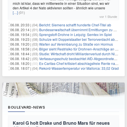
mich ist klar, dass wir mittlerweile in einer Situation sind, wo wir
den Artikel 4 der Nato aktivieren sollten - ähnlich wie unsere
[…]
(01)
vor 1 Stunde
06.08. 20:33 |
(04)
Bericht: Siemens schafft hunderte Chef-Titel ab
06.08. 20:14 |
(01)
Bundesanwaltschaft übernimmt Ermittlungen zu Drohnenvorfall
06.08. 19:54 |
(05)
Sprengstoff-Drohne in Leipzig: Semtex im Spiel
06.08. 19:23 |
(08)
Schulze will Doppelstaatler bei Terrorverdacht abschieben
06.08. 19:20 |
(03)
Warten auf Vereinbarung zu Straße von Hormus
06.08. 18:58 |
(04)
Bilger sieht Restrisiko für Drohnen-Anschläge an Flughäfen
06.08. 18:44 |
(03)
Studie: Wirtschaft droht Milliardenverlust durch Niedrigwasser
06.08. 18:42 |
(05)
Verfassungsschutz beobachtet AfD-Abgeordneten Nolte
06.08. 18:20 |
(00)
Ex-Caritas-Chef kritisiert abschlagsfreie Rente nach 45 Jahren
06.08. 18:07 |
(04)
Rekord-Wassertemperatur vor Mallorca: 33,02 Grad
BOULEVARD-NEWS
Karol G holt Drake und Bruno Mars für neues