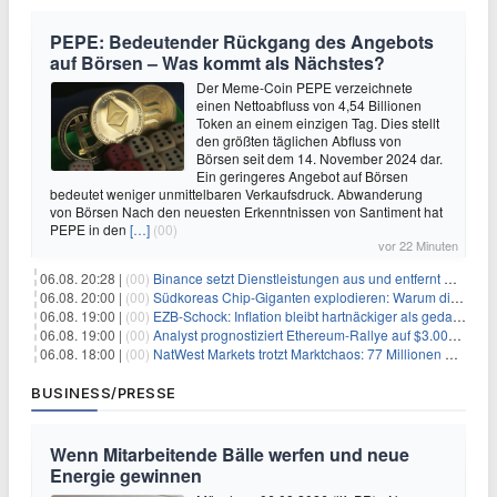
PEPE: Bedeutender Rückgang des Angebots
auf Börsen – Was kommt als Nächstes?
Der Meme-Coin PEPE verzeichnete
einen Nettoabfluss von 4,54 Billionen
Token an einem einzigen Tag. Dies stellt
den größten täglichen Abfluss von
Börsen seit dem 14. November 2024 dar.
Ein geringeres Angebot auf Börsen
bedeutet weniger unmittelbaren Verkaufsdruck. Abwanderung
von Börsen Nach den neuesten Erkenntnissen von Santiment hat
PEPE in den
[…]
(00)
vor 22 Minuten
06.08. 20:28 |
(00)
Binance setzt Dienstleistungen aus und entfernt mehrere Krypto-Paare: Wer ist betroffen?
06.08. 20:00 |
(00)
Südkoreas Chip-Giganten explodieren: Warum dieser Rekord-Tag die KI-Branche erschüttert
06.08. 19:00 |
(00)
EZB-Schock: Inflation bleibt hartnäckiger als gedacht – 2027 wird zum kritischen Test
06.08. 19:00 |
(00)
Analyst prognostiziert Ethereum-Rallye auf $3.000 nach entscheidendem On-Chain-Ausbruch
06.08. 18:00 |
(00)
NatWest Markets trotzt Marktchaos: 77 Millionen Pfund Gewinn im ersten Halbjahr
BUSINESS/PRESSE
Wenn Mitarbeitende Bälle werfen und neue
Energie gewinnen