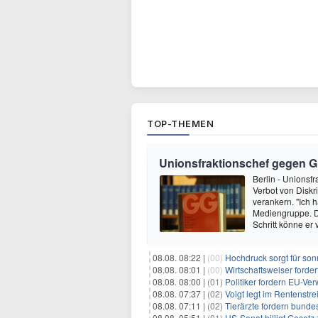
TOP-THEMEN
Unionsfraktionschef gegen 
Berlin - Unionsf
Verbot von Diskr
verankern. "Ich h
Mediengruppe. 
Schritt könne er
08.08. 08:22 |
(00)
Hochdruck sorgt für son
08.08. 08:01 |
(00)
Wirtschaftsweiser ford
08.08. 08:00 |
(01)
Politiker fordern EU-Ve
08.08. 07:37 |
(02)
Voigt legt im Rentenstre
08.08. 07:11 |
(02)
Tierärzte fordern bundes
08.08. 05:51 |
(01)
US-Senat billigt Geset