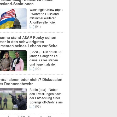
ssland-Sanktionen
Washington/Kiew (dpa)
- Während Russland
mit immer weiteren
Angriffswellen die
[…]
(01)
hanna stand A$AP Rocky schon
mer in den schwierigsten
menten seines Lebens zur Seite
(BANG) - Die heute 38-
jährige Sängerin ließ
damals alles stehen
und liegen, als der
[…]
(00)
ntralisieren oder nicht? Diskussion
er Drohnenabwehr
Berlin (dpa) - Neben
den Ermittlungen nach
der Entdeckung einer
Sprengstoff-Drohne am
[…]
(03)