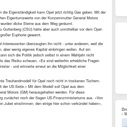
in die Eigenständigkeit kann Opel jetzt richtig Gas geben. Mit der
chen Eigentumswerte von der Konzernmutter General Motors
wurden dicke Steine aus dem Weg geräumt.
zu Guttenberg (CSU) hatte aber auch unmittelbar vor dem Opel-
 großer Euphorie gewarnt.
-Interessenten überzeugten ihn nicht - unter anderem, weil die
n, aber wenig eigenes Kapital einbringen wollen. Auf ein
ann sich die Politik jedoch selbst in einem Wahljahr nicht
ts das Risiko scheuen. «Es sind weiterhin erhebliche Fragen
nister - und erinnerte erneut an die Möglichkeit einer
te Treuhandmodell für Opel noch nicht in trockenen Tüchern.
it der US-Seite.» Mit dem Modell soll Opel aus dem
eral Motors (GM) herausgehalten werden. Für diese
erg zunächst noch der Segen US-Finanzministeriums aus. «Von
n den Jubel einstimmen, den einige hier schon verkündet haben»,
Dr
- 