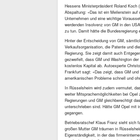
Hessens Ministerpräsident Roland Koch (C
Abspaltung: «Das ist ein Meilenstein au
Unternehmen und eine wichtige Vorausset
werdenden Insolvenz von GM in den USA 
zu tun. Damit hätte die Bundesregierung ei
Hinter der Entscheidung von GM, sämtli
Verkaufsorganisation, die Patente und di
Regierung. Sie zeigt damit auch Entgege
gezweifelt, dass GM und Washington der
kostenlos Kapital ab. Autoexperte Christo
Frankfurt sagt: «Das zeigt, dass GM und W
amerikanischen Probleme schnell und ohn
In Rüsselsheim wird zudem vermutet, da
weiter Mitsprachemöglichkeiten bei Opel z
Regierungen und GM gleichberechtigt da
unterschrieben sind. Hätte GM Opel mit in
gegangen.
Betriebsratschef Klaus Franz sieht sich
großen Mutter GM träumen in Rüsselsheim
Eigenständigkeit, in der das firmeninterne