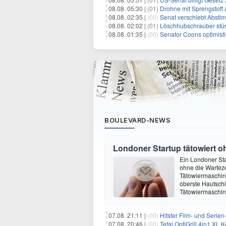
08.08. 05:30 |
(01)
Drohne mit Sprengstoff
08.08. 02:35 |
(00)
Senat verschiebt Abstimmung ü
08.08. 02:02 |
(01)
Löschhubschrauber stür
08.08. 01:35 |
(00)
Senator Coons optimisti
BOULEVARD-NEWS
Londoner Startup tätowiert o
Ein Londoner Sta
ohne die Warteze
Tätowiermaschine 
oberste Hautschi
Tätowiermaschine
07.08. 21:11 |
(00)
Hitster Film- und Serie
07.08. 20:46 |
(00)
Tefal OptiGrill 4in1 XL