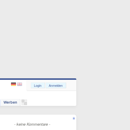
Login
Anmelden
Werben
- keine Kommentare -