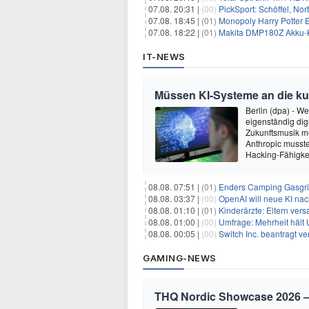
07.08. 20:31 |
(00)
PickSport: Schöffel, No
07.08. 18:45 |
(01)
Monopoly Harry Potter Ed
07.08. 18:22 |
(01)
Makita DMP180Z Akku-K
IT-NEWS
Müssen KI-Systeme an die k
Berlin (dpa) - W
eigenständig dig
Zukunftsmusik m
Anthropic musste
Hacking-Fähigkei
08.08. 07:51 |
(01)
Enders Camping Gasgri
08.08. 03:37 |
(00)
OpenAI will neue KI na
08.08. 01:10 |
(01)
Kinderärzte: Eltern ver
08.08. 01:00 |
(00)
Umfrage: Mehrheit hält 
08.08. 00:05 |
(00)
Switch Inc. beantragt 
GAMING-NEWS
THQ Nordic Showcase 2026 – 