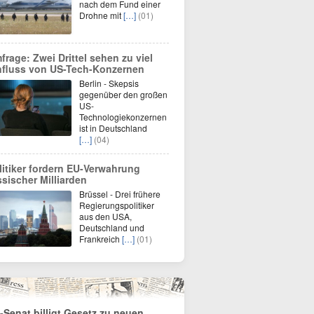
nach dem Fund einer
Drohne mit
[…]
(01)
frage: Zwei Drittel sehen zu viel
nfluss von US-Tech-Konzernen
Berlin - Skepsis
gegenüber den großen
US-
Technologiekonzernen
ist in Deutschland
[…]
(04)
litiker fordern EU-Verwahrung
ssischer Milliarden
Brüssel - Drei frühere
Regierungspolitiker
aus den USA,
Deutschland und
Frankreich
[…]
(01)
-Senat billigt Gesetz zu neuen