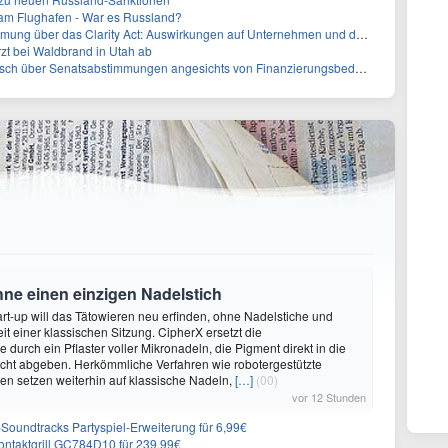
 am Flughafen - War es Russland?
ber das Clarity Act: Auswirkungen auf Unternehmen und das Vertrauen der Investoren
zt bei Waldbrand in Utah ab
sch über Senatsabstimmungen angesichts von Finanzierungsbedenken
hne einen einzigen Nadelstich
rt-up will das Tätowieren neu erfinden, ohne Nadelstiche und
it einer klassischen Sitzung. CipherX ersetzt die
durch ein Pflaster voller Mikronadeln, die Pigment direkt in die
cht abgeben. Herkömmliche Verfahren wie robotergestützte
n setzen weiterhin auf klassische Nadeln,
[…]
(00)
vor 12 Stunden
n-Soundtracks Partyspiel-Erweiterung für 6,99€
 Kontaktgrill GC784D10 für 239,99€