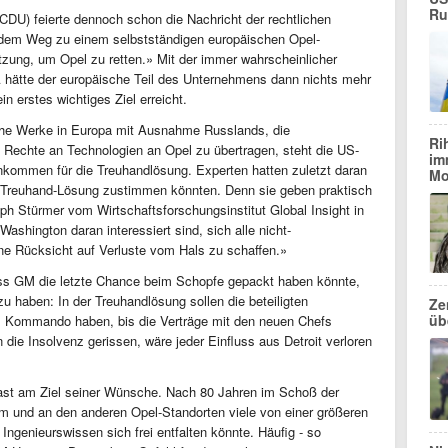
Ru
DU) feierte dennoch schon die Nachricht der rechtlichen
f dem Weg zu einem selbstständigen europäischen Opel-
zung, um Opel zu retten.» Mit der immer wahrscheinlicher
hätte der europäische Teil des Unternehmens dann nichts mehr
n erstes wichtiges Ziel erreicht.
che Werke in Europa mit Ausnahme Russlands, die
Ri
e Rechte an Technologien an Opel zu übertragen, steht die US-
im
nkommen für die Treuhandlösung. Experten hatten zuletzt daran
Mo
 Treuhand-Lösung zustimmen könnten. Denn sie geben praktisch
ph Stürmer vom Wirtschaftsforschungsinstitut Global Insight in
ashington daran interessiert sind, sich alle nicht-
e Rücksicht auf Verluste vom Hals zu schaffen.»
ss GM die letzte Chance beim Schopfe gepackt haben könnte,
u haben: In der Treuhandlösung sollen die beteiligten
Ze
üb
s Kommando haben, bis die Verträge mit den neuen Chefs
 die Insolvenz gerissen, wäre jeder Einfluss aus Detroit verloren
 fast am Ziel seiner Wünsche. Nach 80 Jahren im Schoß der
 und an den anderen Opel-Standorten viele von einer größeren
 Ingenieurswissen sich frei entfalten könnte. Häufig - so