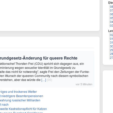
Di
0
0
0
0
0
0
Let
0
0
3
3
2
2
Grundgesetz-Änderung für queere Rechte
2
raktionschef Thorsten Frei (CDU) spricht sich dagegen aus, ein
iminierung wegen sexueller Identität im Grundgesetz zu
alte das nicht für notwendig", sagte Frei den Zeitungen der Funke-
Den Wunsch der queeren Community nach diesem symbolischen
 verstehen, aber das würde die
[…]
(00)
vor 5 Minuten
niges und trockenes Wetter
ert niedrigere Beamtenpensionen
rwahrung russischer Milliarden
it nach
weite Kastrationspflicht für Katzen
z zu neuen Russland-Sanktionen