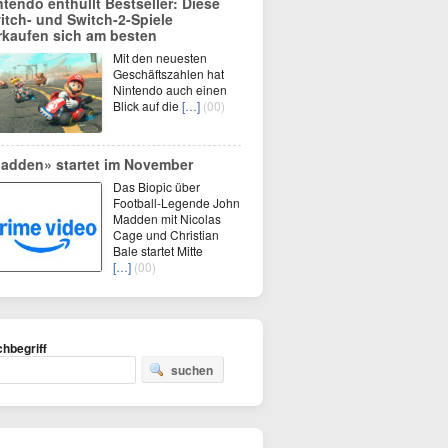
ntendo enthüllt Bestseller: Diese
itch- und Switch-2-Spiele
rkaufen sich am besten
Mit den neuesten
Geschäftszahlen hat
Nintendo auch einen
Blick auf die
[…]
(00)
adden» startet im November
Das Biopic über
Football-Legende John
Madden mit Nicolas
Cage und Christian
Bale startet Mitte
[…]
(00)
hbegriff
suchen