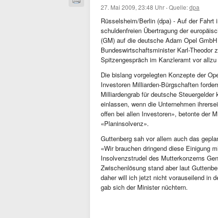
27. Mai 2009, 23:48 Uhr
·
Quelle:
dpa
Rüsselsheim/Berlin (dpa) - Auf der Fahrt 
schuldenfreien Übertragung der europäis
(GM) auf die deutsche Adam Opel GmbH 
Bundeswirtschaftsminister Karl-Theodor 
Spitzengespräch im Kanzleramt vor allzu
Die bislang vorgelegten Konzepte der Opel
Investoren Milliarden-Bürgschaften forder
Milliardengrab für deutsche Steuergelder k
einlassen, wenn die Unternehmen ihrersei
offen bei allen Investoren», betonte der Mi
«Planinsolvenz».
Guttenberg sah vor allem auch das geplan
«Wir brauchen dringend diese Einigung m
Insolvenzstrudel des Mutterkonzerns Gen
Zwischenlösung stand aber laut Guttenb
daher will ich jetzt nicht vorauseilend i
gab sich der Minister nüchtern.