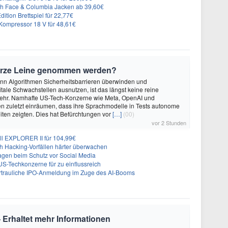
rth Face & Columbia Jacken ab 39,60€
ition Brettspiel für 22,77€
ompressor 18 V für 48,61€
urze Leine genommen werden?
enn Algorithmen Sicherheitsbarrieren überwinden und
itale Schwachstellen ausnutzen, ist das längst keine reine
ehr. Namhafte US-Tech-Konzerne wie Meta, OpenAI und
n zuletzt einräumen, dass ihre Sprachmodelle in Tests autonome
ten zeigten. Dies hat Befürchtungen vor
[…]
(00)
vor 2 Stunden
ll EXPLORER II für 104,99€
ch Hacking-Vorfällen härter überwachen
sagen beim Schutz vor Social Media
US-Techkonzerne für zu einflussreich
vertrauliche IPO-Anmeldung im Zuge des AI-Booms
Erhaltet mehr Informationen