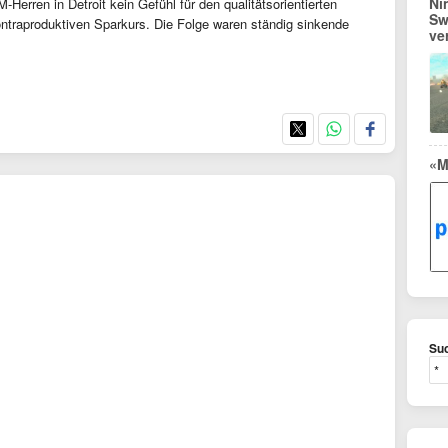
Ni
Herren in Detroit kein Gefühl für den qualitätsorientierten
Sw
ntraproduktiven Sparkurs. Die Folge waren ständig sinkende
ve
«M
Suc