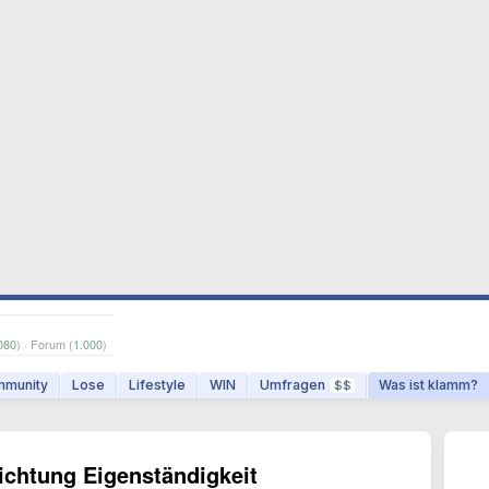
080
) · Forum (
1.000
)
munity
Lose
Lifestyle
WIN
Umfragen
Was ist klamm?
$$
Richtung Eigenständigkeit