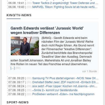
06.08. 19:41 |
(00)
Tower Tactics 2 angekündigt: Tower Defense und Deckbuilding Kombo kehrt zurück
06.08. 19:40 |
(00)
MARVEL Tōkon: Fighting Souls ist ab heute verfügbar
KINO/TV-NEWS
Gareth Edwards verlässt 'Jurassic World'
wegen kreativer Differenzen
(BANG) - Gareth Edwards wird beim
nächsten Film der 'Jurassic World'-Reihe
doch nicht Regie führen. Als Grund nennt
der Filmemacher "kreative Differenzen".
Zunächst berichtete das Branchenportal
'Deadline' über den Ausstieg. Demnach
sollen Scarlett Johansson, Mahershala Ali und Jonathan Bailey
ihre Rollen im neuen Teil des Franchise erneut übernehmen.
[…]
(00)
vor 1 Stunde
07.08. 09:20 |
(00)
Samsung TV Plus startet eigenen «NCIS: New Orleans»-Sender
07.08. 09:17 |
(00)
Drehstart Staffel zwei: ZDF macht mit «Einfach Elli» weiter
07.08. 08:24 |
(00)
sixx setzt «Fixer Upper: Kochen mit Joanna» ohne Pause fort
07.08. 08:23 |
(00)
«Smile 2» kommt zur Geisterstunde
07.08. 08:22 |
(00)
ProSieben verbannt «Eden» ins Nachtprogramm
SPORT-NEWS