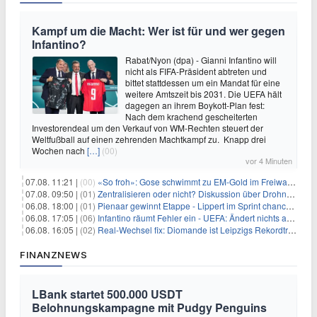
Kampf um die Macht: Wer ist für und wer gegen
Infantino?
Rabat/Nyon (dpa) - Gianni Infantino will
nicht als FIFA-Präsident abtreten und
bittet stattdessen um ein Mandat für eine
weitere Amtszeit bis 2031. Die UEFA hält
dagegen an ihrem Boykott-Plan fest:
Nach dem krachend gescheiterten
Investorendeal um den Verkauf von WM-Rechten steuert der
Weltfußball auf einen zehrenden Machtkampf zu. Knapp drei
Wochen nach
[…]
(00)
vor 4 Minuten
07.08. 11:21 |
(00)
«So froh»: Gose schwimmt zu EM-Gold im Freiwasser
07.08. 09:50 |
(01)
Zentralisieren oder nicht? Diskussion über Drohnenabwehr
06.08. 18:00 |
(01)
Pienaar gewinnt Etappe - Lippert im Sprint chancenlos
06.08. 17:05 |
(06)
Infantino räumt Fehler ein - UEFA: Ändert nichts an Boykott
06.08. 16:05 |
(02)
Real-Wechsel fix: Diomande ist Leipzigs Rekordtransfer
FINANZNEWS
LBank startet 500.000 USDT
Belohnungskampagne mit Pudgy Penguins