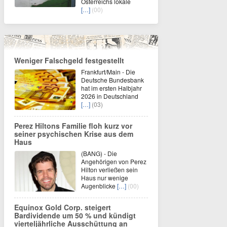
Österreichs lokale
[…]
(00)
Weniger Falschgeld festgestellt
Frankfurt/Main - Die
Deutsche Bundesbank
hat im ersten Halbjahr
2026 in Deutschland
[…]
(03)
Perez Hiltons Familie floh kurz vor
seiner psychischen Krise aus dem
Haus
(BANG) - Die
Angehörigen von Perez
Hilton verließen sein
Haus nur wenige
Augenblicke
[…]
(00)
Equinox Gold Corp. steigert
Bardividende um 50 % und kündigt
vierteljährliche Ausschüttung an