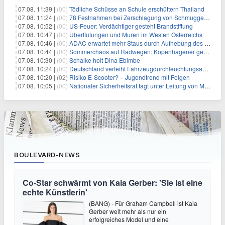
07.08. 11:39 |
(00)
Tödliche Schüsse an Schule erschüttern Thailand
07.08. 11:24 |
(00)
78 Festnahmen bei Zerschlagung von Schmuggelnetzwerk in Spanien
07.08. 10:52 |
(00)
US-Feuer: Verdächtiger gesteht Brandstiftung
07.08. 10:47 |
(00)
Überflutungen und Muren im Westen Österreichs
07.08. 10:46 |
(00)
ADAC erwartet mehr Staus durch Aufhebung des Lkw-Fahrverbots
07.08. 10:44 |
(00)
Sommerchaos auf Radwegen: Kopenhagener genervt von Touristen
07.08. 10:30 |
(00)
Schalke holt Dina Ebimbe
07.08. 10:24 |
(00)
Deutschland verleiht Fahrzeugdurchleuchtungsanlagen an Israel
07.08. 10:20 |
(02)
Risiko E-Scooter? – Jugendtrend mit Folgen
07.08. 10:05 |
(00)
Nationaler Sicherheitsrat tagt unter Leitung von Merz
BOULEVARD-NEWS
Co-Star schwärmt von Kaia Gerber: 'Sie ist eine
echte Künstlerin'
(BANG) - Für Graham Campbell ist Kaia
Gerber weit mehr als nur ein
erfolgreiches Model und eine