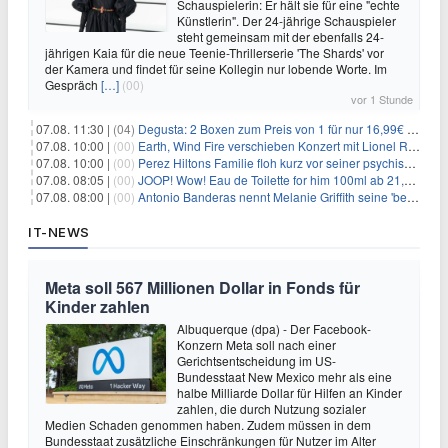
Schauspielerin: Er hält sie für eine "echte
Künstlerin". Der 24-jährige Schauspieler
steht gemeinsam mit der ebenfalls 24-
jährigen Kaia für die neue Teenie-Thrillerserie 'The Shards' vor
der Kamera und findet für seine Kollegin nur lobende Worte. Im
Gespräch
[…]
(00)
vor 1 Stunde
07.08. 11:30 |
(04)
Degusta: 2 Boxen zum Preis von 1 für nur 16,99€ inkl. Versand
07.08. 10:00 |
(00)
Earth, Wind Fire verschieben Konzert mit Lionel Richie nach medizinischem Notfall
07.08. 10:00 |
(00)
Perez Hiltons Familie floh kurz vor seiner psychischen Krise aus dem Haus
07.08. 08:05 |
(00)
JOOP! Wow! Eau de Toilette for him 100ml ab 21,84€ im Sparabo
07.08. 08:00 |
(00)
Antonio Banderas nennt Melanie Griffith seine 'beste Freundin'
IT-NEWS
Meta soll 567 Millionen Dollar in Fonds für
Kinder zahlen
Albuquerque (dpa) - Der Facebook-
Konzern Meta soll nach einer
Gerichtsentscheidung im US-
Bundesstaat New Mexico mehr als eine
halbe Milliarde Dollar für Hilfen an Kinder
zahlen, die durch Nutzung sozialer
Medien Schaden genommen haben. Zudem müssen in dem
Bundesstaat zusätzliche Einschränkungen für Nutzer im Alter