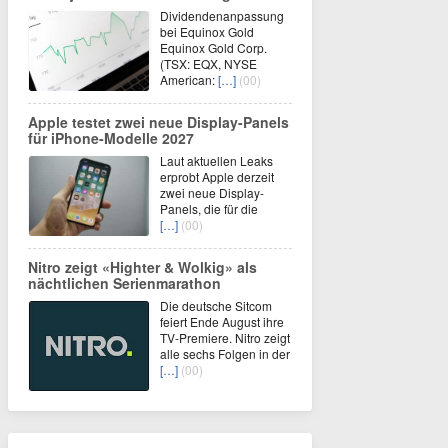
Dividendenanpassung
bei Equinox Gold
Equinox Gold Corp.
(TSX: EQX, NYSE
American:
[…]
(00)
Apple testet zwei neue Display-Panels
für iPhone-Modelle 2027
Laut aktuellen Leaks
erprobt Apple derzeit
zwei neue Display-
Panels, die für die
[…]
(00)
Nitro zeigt «Highter & Wolkig» als
nächtlichen Serienmarathon
Die deutsche Sitcom
feiert Ende August ihre
TV-Premiere. Nitro zeigt
alle sechs Folgen in der
[…]
(00)