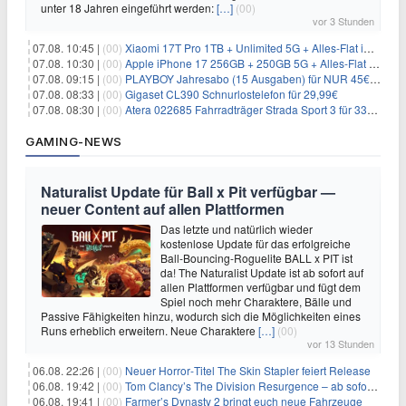
unter 18 Jahren eingeführt werden:
[…]
(00)
vor 3 Stunden
07.08. 10:45 |
(00)
Xiaomi 17T Pro 1TB + Unlimited 5G + Alles-Flat im o2 Netz für 29,99€/Monat – eff. 1,15€/Monat
07.08. 10:30 |
(00)
Apple iPhone 17 256GB + 250GB 5G + Alles-Flat im Telekom-Netz für 34€/Monat – eff. 6,29€/Monat
07.08. 09:15 |
(00)
PLAYBOY Jahresabo (15 Ausgaben) für NUR 45€ (statt 198€)
07.08. 08:33 |
(00)
Gigaset CL390 Schnurlostelefon für 29,99€
07.08. 08:30 |
(00)
Atera 022685 Fahrradträger Strada Sport 3 für 337,48€
GAMING-NEWS
Naturalist Update für Ball x Pit verfügbar —
neuer Content auf allen Plattformen
Das letzte und natürlich wieder
kostenlose Update für das erfolgreiche
Ball-Bouncing-Roguelite BALL x PIT ist
da! The Naturalist Update ist ab sofort auf
allen Plattformen verfügbar und fügt dem
Spiel noch mehr Charaktere, Bälle und
Passive Fähigkeiten hinzu, wodurch sich die Möglichkeiten eines
Runs erheblich erweitern. Neue Charaktere
[…]
(00)
vor 13 Stunden
06.08. 22:26 |
(00)
Neuer Horror‑Titel The Skin Stapler feiert Release
06.08. 19:42 |
(00)
Tom Clancy’s The Division Resurgence – ab sofort für euch verfügbar
06.08. 19:41 |
(00)
Farmer’s Dynasty 2 bringt euch neue Fahrzeuge