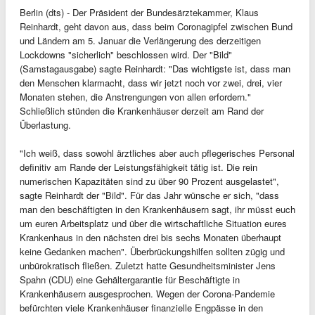
Berlin (dts) - Der Präsident der Bundesärztekammer, Klaus
Reinhardt, geht davon aus, dass beim Coronagipfel zwischen Bund
und Ländern am 5. Januar die Verlängerung des derzeitigen
Lockdowns "sicherlich" beschlossen wird. Der "Bild"
(Samstagausgabe) sagte Reinhardt: "Das wichtigste ist, dass man
den Menschen klarmacht, dass wir jetzt noch vor zwei, drei, vier
Monaten stehen, die Anstrengungen von allen erfordern."
Schließlich stünden die Krankenhäuser derzeit am Rand der
Überlastung.
"Ich weiß, dass sowohl ärztliches aber auch pflegerisches Personal
definitiv am Rande der Leistungsfähigkeit tätig ist. Die rein
numerischen Kapazitäten sind zu über 90 Prozent ausgelastet",
sagte Reinhardt der "Bild". Für das Jahr wünsche er sich, "dass
man den beschäftigten in den Krankenhäusern sagt, ihr müsst euch
um euren Arbeitsplatz und über die wirtschaftliche Situation eures
Krankenhaus in den nächsten drei bis sechs Monaten überhaupt
keine Gedanken machen". Überbrückungshilfen sollten zügig und
unbürokratisch fließen. Zuletzt hatte Gesundheitsminister Jens
Spahn (CDU) eine Gehältergarantie für Beschäftigte in
Krankenhäusern ausgesprochen. Wegen der Corona-Pandemie
befürchten viele Krankenhäuser finanzielle Engpässe in den