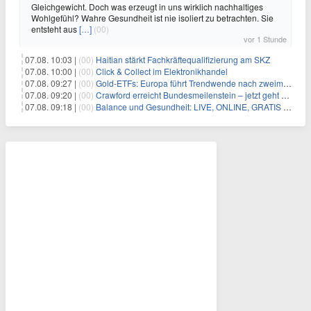
Gleichgewicht. Doch was erzeugt in uns wirklich nachhaltiges
Wohlgefühl? Wahre Gesundheit ist nie isoliert zu betrachten. Sie
entsteht aus
[…]
(00)
vor 1 Stunde
07.08. 10:03 |
(00)
Haitian stärkt Fachkräftequalifizierung am SKZ
07.08. 10:00 |
(00)
Click & Collect im Elektronikhandel
07.08. 09:27 |
(00)
Gold-ETFs: Europa führt Trendwende nach zweimonatiger Schwächephase an
07.08. 09:20 |
(00)
Crawford erreicht Bundesmeilenstein – jetzt geht es in die finale Phase!
07.08. 09:18 |
(00)
Balance und Gesundheit: LIVE, ONLINE, GRATIS am Mi 19.08.2026 um 19:00 Uhr