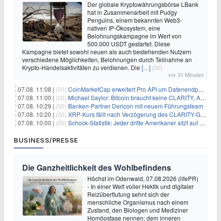
Der globale Kryptowährungsbörse LBank
hat in Zusammenarbeit mit Pudgy
Penguins, einem bekannten Web3-
nativen IP-Ökosystem, eine
Belohnungskampagne im Wert von
500.000 USDT gestartet. Diese
Kampagne bietet sowohl neuen als auch bestehenden Nutzern
verschiedene Möglichkeiten, Belohnungen durch Teilnahme an
Krypto-Handelsaktivitäten zu verdienen. Die
[…]
(00)
vor 31 Minuten
07.08. 11:08 |
(00)
CoinMarketCap erweitert Pro API um Datenendpunkte für reale Vermögenswerte
07.08. 11:00 |
(00)
Michael Saylor: Bitcoin braucht keine CLARITY, Amerika schon
07.08. 10:29 |
(00)
Banken-Partner Dericon mit neuem Führungsteam
07.08. 10:20 |
(00)
XRP-Kurs fällt nach Verzögerung des CLARITY-Gesetzes, Analyst warnt vor schwachem August-Trend
07.08. 10:00 |
(00)
Schock-Statistik: Jeder dritte Amerikaner sitzt auf dem Trockenen – warum Sparen zur Luxus-Aktivität wird
BUSINESS/PRESSE
Die Ganzheitlichkeit des Wohlbefindens
Höchst im Odenwald, 07.08.2026 (lifePR)
- In einer Welt voller Hektik und digitaler
Reizüberflutung sehnt sich der
menschliche Organismus nach einem
Zustand, den Biologen und Mediziner
Homöostase nennen: dem inneren