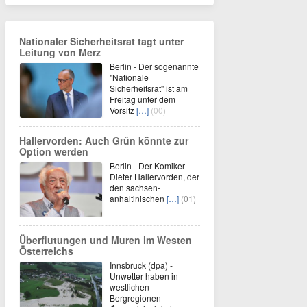
Nationaler Sicherheitsrat tagt unter
Leitung von Merz
Berlin - Der sogenannte
"Nationale
Sicherheitsrat" ist am
Freitag unter dem
Vorsitz
[…]
(00)
Hallervorden: Auch Grün könnte zur
Option werden
Berlin - Der Komiker
Dieter Hallervorden, der
den sachsen-
anhaltinischen
[…]
(01)
Überflutungen und Muren im Westen
Österreichs
Innsbruck (dpa) -
Unwetter haben in
westlichen
Bergregionen