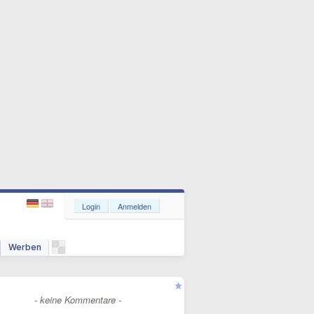
Login
Anmelden
Werben
- keine Kommentare -