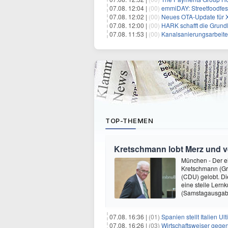
07.08. 12:04 |
(00)
emmiDAY: Streetfoodfes
07.08. 12:02 |
(00)
Neues OTA-Update für XPENG
07.08. 12:00 |
(00)
HARK schafft die Grund
07.08. 11:53 |
(00)
Kanalsanierungsarbeite
TOP-THEMEN
Kretschmann lobt Merz und v
München - Der e
Kretschmann (Gr
(CDU) gelobt. Di
eine steile Lern
(Samstagausgabe
07.08. 16:36 |
(01)
Spanien stellt Italien 
07.08. 16:26 |
(03)
Wirtschaftsweiser gege