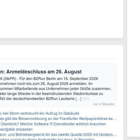
in: Anmeldeschluss am 26. August
26 (lifePR) - Für den B2Run Berlin am 16. September 2026
ernehmen noch bis zum 26. August 2026 anmelden. Im
 kommen Mitarbeitende aus Unternehmen jeder Größe zusammen,
eter lange Strecke in der beeindruckenden Stadionkulisse zu
 Teil der deutschlandweiten B2Run Laufserie
[…]
(00)
vor 4 Stunden
so viel Strom verbraucht ein Aufzug im Gebäude
s gibt die Börsennotierung an der Frankfurter Wertpapierbörse bekannt
g Überblick? Welche Software IT-Dienstleister wirklich brauchen
ssaufgabe anpassen
 Betriebsergebnis für das zweite Quartal 2026 mit Goldproduktion und Barreserven in Rekordhöhe
ng erzielt deutliche Fortschritte bei ihren AI-Projekten