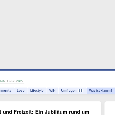
370
) · Forum (
942
)
munity
Lose
Lifestyle
WIN
Umfragen
Was ist klamm?
$$
it und Freizeit: Ein Jubiläum rund um