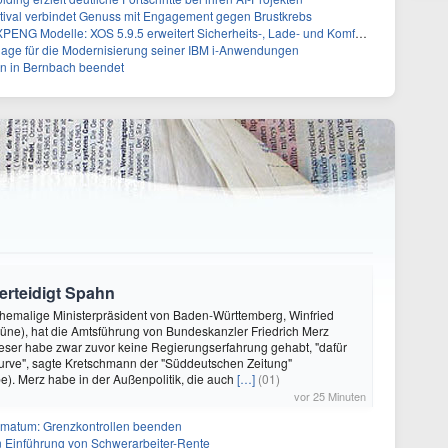
tival verbindet Genuss mit Engagement gegen Brustkrebs
 Modelle: XOS 5.9.5 erweitert Sicherheits-, Lade- und Komfortfunktionen
lage für die Modernisierung seiner IBM i-Anwendungen
n in Bernbach beendet
erteidigt Spahn
hemalige Ministerpräsident von Baden-Württemberg, Winfried
üne), hat die Amtsführung von Bundeskanzler Friedrich Merz
eser habe zwar zuvor keine Regierungserfahrung gehabt, "dafür
kurve", sagte Kretschmann der "Süddeutschen Zeitung"
). Merz habe in der Außenpolitik, die auch
[…]
(01)
vor 25 Minuten
Ultimatum: Grenzkontrollen beenden
n Einführung von Schwerarbeiter-Rente