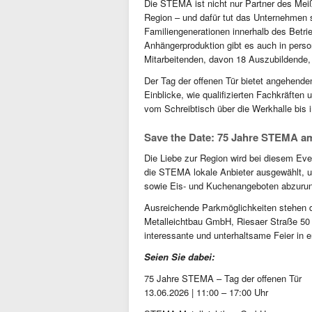
Die STEMA ist nicht nur Partner des Meiß
Region – und dafür tut das Unternehmen 
Familiengenerationen innerhalb des Betrie
Anhängerproduktion gibt es auch in perso
Mitarbeitenden, davon 18 Auszubildende, 
Der Tag der offenen Tür bietet angehende
Einblicke, wie qualifizierten Fachkräften
vom Schreibtisch über die Werkhalle bi
Save the Date: 75 Jahre STEMA am
Die Liebe zur Region wird bei diesem Eve
die STEMA lokale Anbieter ausgewählt, 
sowie Eis- und Kuchenangeboten abzuru
Ausreichende Parkmöglichkeiten stehen d
Metalleichtbau GmbH, Riesaer Straße 50 
interessante und unterhaltsame Feier in 
Seien Sie dabei:
75 Jahre STEMA – Tag der offenen Tür
13.06.2026 | 11:00 – 17:00 Uhr