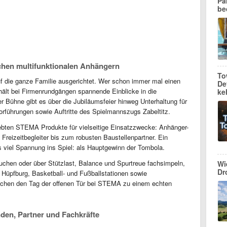
Pa
be
hen multifunktionalen Anhängern
To
uf die ganze Familie ausgerichtet. Wer schon immer mal einen
De
erhält bei Firmenrundgängen spannende Einblicke in die
ke
 Bühne gibt es über die Jubiläumsfeier hinweg Unterhaltung für
rführungen sowie Auftritte des Spielmannszugs Zabeltitz.
iebten STEMA Produkte für vielseitige Einsatzzwecke: Anhänger-
eizeitbegleiter bis zum robusten Baustellenpartner. Ein
 viel Spannung ins Spiel: als Hauptgewinn der Tombola.
chen oder über Stützlast, Balance und Spurtreue fachsimpeln,
Wi
Dr
: Hüpfburg, Basketball- und Fußballstationen sowie
chen den Tag der offenen Tür bei STEMA zu einem echten
nden, Partner und Fachkräfte