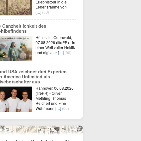
Erlebnistour in die
Lebensräume von
[…]
(00)
e Ganzheitlichkeit des
hlbefindens
Höchst im Odenwald,
07.08.2026 (lifePR) - In
einer Welt voller Hektik
und digitaler
[…]
(00)
and USA zeichnet drei Experten
n America Unlimited als
isebotschafter aus
Hannover, 06.08.2026
(lifePR) - Oliver
Methling, Thomas
Reichert und Finn
Wührmann
[…]
(00)