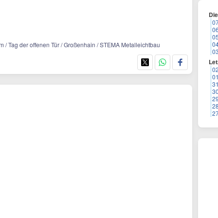
Di
0
0
0
0
m / Tag der offenen Tür / Großenhain / STEMA Metalleichtbau
0
Let
0
0
3
3
2
2
2