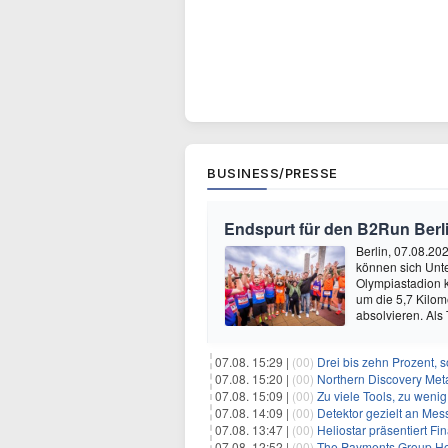
BUSINESS/PRESSE
Endspurt für den B2Run Berl
Berlin, 07.08.20
können sich Unt
Olympiastadion
um die 5,7 Kilom
absolvieren. Als
07.08. 15:29 |
(00)
Drei bis zehn Prozent, 
07.08. 15:20 |
(00)
Northern Discovery Metal
07.08. 15:09 |
(00)
Zu viele Tools, zu weni
07.08. 14:09 |
(00)
Detektor gezielt an Me
07.08. 13:47 |
(00)
Heliostar präsentiert Finanz- und
07.08. 12:52 |
(00)
The Payments Group Holdi