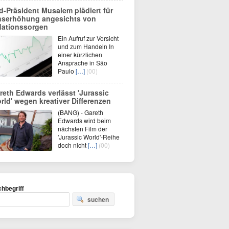
d-Präsident Musalem plädiert für
nserhöhung angesichts von
flationssorgen
Ein Aufruf zur Vorsicht
und zum Handeln In
einer kürzlichen
Ansprache in São
Paulo
[…]
(00)
reth Edwards verlässt 'Jurassic
rld' wegen kreativer Differenzen
(BANG) - Gareth
Edwards wird beim
nächsten Film der
'Jurassic World'-Reihe
doch nicht
[…]
(00)
hbegriff
suchen