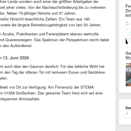
ner Lands sondern auch einer der größten Arbeitgeber der
Fe
seit jeher vieles: Von der Nachwuchsförderung bis zu mehreren
Zi
bs. Neben 75-jähriger Historie und 57 Jahren
In
neller Hinsicht beachtliche Zahlen: Ein Team aus 160
sowie die längste Betriebszugehörigkeit von fast 50 Jahren.
n Azubis, Praktikanten und Ferienjobbern ebenso wertvolle
 und Quereinsteigern. Das Spektrum der Perspektiven reicht dabei
s in den Außendienst.
Ga
 13. Juni 2026
Wo
nt auch über den Gaumen deutlich: Für das leibliche Wohl hat
um den Tag der offenen Tür mit leckerem Essen und Getränken
nden.
irekt vor Ort zur Verfügung: Am Firmensitz der STEMA
in 01558 Großenhain. Das gesamte Team freut sich auf eine
entspannter Atmosphäre.
Suc