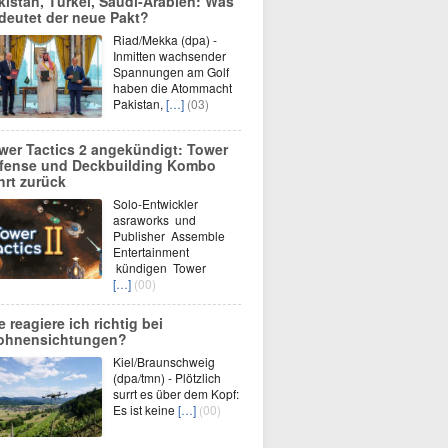
kistan, Türkei, Saudi-Arabien: Was
deutet der neue Pakt?
Riad/Mekka (dpa) -
Inmitten wachsender
Spannungen am Golf
haben die Atommacht
Pakistan,
[…]
(03)
wer Tactics 2 angekündigt: Tower
fense und Deckbuilding Kombo
hrt zurück
Solo-Entwickler
asraworks und
Publisher Assemble
Entertainment
kündigen Tower
[…]
(00)
e reagiere ich richtig bei
ohnensichtungen?
Kiel/Braunschweig
(dpa/tmn) - Plötzlich
surrt es über dem Kopf:
Es ist keine
[…]
(00)