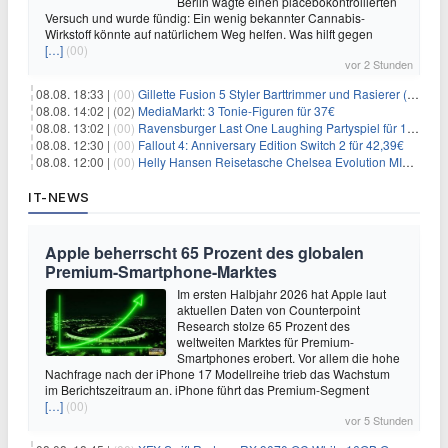
Berlin wagte einen placebokontrollierten
Versuch und wurde fündig: Ein wenig bekannter Cannabis-
Wirkstoff könnte auf natürlichem Weg helfen. Was hilft gegen
[…]
(00)
vor 2 Stunden
08.08. 18:33 |
(00)
Gillette Fusion 5 Styler Barttrimmer und Rasierer (All in One) für 16€
08.08. 14:02 |
(02)
MediaMarkt: 3 Tonie-Figuren für 37€
08.08. 13:02 |
(00)
Ravensburger Last One Laughing Partyspiel für 14,04€
08.08. 12:30 |
(00)
Fallout 4: Anniversary Edition Switch 2 für 42,39€
08.08. 12:00 |
(00)
Helly Hansen Reisetasche Chelsea Evolution MID 54L für 29,99€
IT-NEWS
Apple beherrscht 65 Prozent des globalen
Premium-Smartphone-Marktes
Im ersten Halbjahr 2026 hat Apple laut
aktuellen Daten von Counterpoint
Research stolze 65 Prozent des
weltweiten Marktes für Premium-
Smartphones erobert. Vor allem die hohe
Nachfrage nach der iPhone 17 Modellreihe trieb das Wachstum
im Berichtszeitraum an. iPhone führt das Premium-Segment
[…]
(00)
vor 5 Stunden