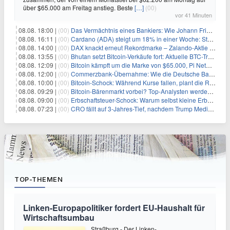
über $65.000 am Freitag anstieg. Beste
[…]
(00)
vor 41 Minuten
08.08. 18:00 |
(00)
Das Vermächtnis eines Bankiers: Wie Johann Friedrich Städel sein Imperium unsterblich machte
08.08. 16:11 |
(00)
Cardano (ADA) steigt um 18% in einer Woche: Steht ein Kurs von $0,30 bevor?
08.08. 14:00 |
(00)
DAX knackt erneut Rekordmarke – Zalando-Aktie crasht nach Quartalszahlen
08.08. 13:55 |
(00)
Bhutan setzt Bitcoin-Verkäufe fort: Aktuelle BTC-Transaktionen
08.08. 12:09 |
(00)
Bitcoin kämpft um die Marke von $65.000, Pi Network gewinnt an Unterstützung
08.08. 12:00 |
(00)
Commerzbank-Übernahme: Wie die Deutsche Bank im Schatten zum großen Gewinner wird
08.08. 10:00 |
(00)
Bitcoin-Schock: Während Kurse fallen, plant die Regierung die Steuer-Bombe
08.08. 09:29 |
(00)
Bitcoin-Bärenmarkt vorbei? Top-Analysten werden optimistisch, aber die Geschichte sagt etwas anderes
08.08. 09:00 |
(00)
Erbschaftsteuer-Schock: Warum selbst kleine Erbschaften den Fiskus Millionen kosten
08.08. 07:23 |
(00)
CRO fällt auf 3-Jahres-Tief, nachdem Trump Media zwei große Crypto.com-Deals storniert
TOP-THEMEN
Linken-Europapolitiker fordert EU-Haushalt für
Wirtschaftsumbau
Straßburg - Der Linken-