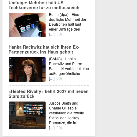
Umfrage: Mehrheit hält US-
Techkonzerne für zu einflussreich
Berlin (dpa) - Eine
deutliche Mehrheit der
Deutschen hält laut
einer Umfrage den
[…]
(00)
Hanka Rackwitz hat sich ihren Ex-
Partner zurück ins Haus geholt
(BANG) - Hanka
Rackwitz und Pierre
Paminski verbindet eine
außergewöhnliche
[…]
(00)
«Heated Rivalry» kehrt 2027 mit neuen
Stars zurück
Justice Smith und
Charlie Gillespie
verstärken die zweite
Staffel der Hockey-
Romanze, die in
[…]
(00)