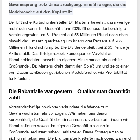
Gewinnsprung trotz Umsatzrückgang. Eine Strategie, die die
Modebranche auf den Kopf stellt.
Der britische Kultschuhhersteller Dr. Martens beweist, dass weniger
mehr sein kann. Im Geschäftsjahr 2025/26 schoss der bereinigte
Vorsteuergewinn um 61 Prozent auf 55 Millionen Pfund nach oben –
obwohl der Umsatz gleichzeitig um knapp drei Prozent auf 765
Millionen Pfund schrumpfte. Die Dividende bleibt bei 2,55 Pence je
Aktie stabil. Das Erfolgsrezept: konsequenter Verzicht auf
Rabattschlachten, sowohl im eigenen Einzelhandel als auch im
Großhandel. Dr. Martens dreht damit den Spieß um und zeigt einer
von Dauernachlässen getriebenen Modebranche, wie Profitabilität
funktioniert.
Die Rabattfalle war gestern – Qualität statt Quantität
zählt
Vorstandschef Ije Nwokorie verkündete die Wende zum
Gewinnwachstum als vollzogen. „Wir haben uns darauf
konzentriert, die Qualität der Einnahmen zu verbessern, indem wir
Rabattaktionen sowohl im eigenen Geschäft als auch im
Großhandel reduziert haben", erklärte er. Diese Strategie zahlte
sich unmittelbar aus: Die Bruttomarge kletterte nach oben, während