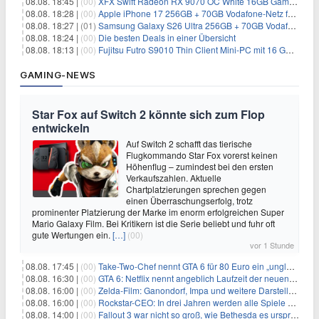
08.08. 18:45 |
(00)
XFX Swift Radeon RX 9070 OC White 16GB Gaming-Grafikkarte für 579€
08.08. 18:28 |
(00)
Apple iPhone 17 256GB + 70GB Vodafone-Netz für 34,99€/Monat (effektiv 6,41€/Monat)
08.08. 18:27 |
(01)
Samsung Galaxy S26 Ultra 256GB + 70GB Vodafone-Netz für 34,99€/Monat (effektiv 4,74€/Monat)
08.08. 18:24 |
(00)
Die besten Deals in einer Übersicht
08.08. 18:13 |
(00)
Fujitsu Futro S9010 Thin Client Mini-PC mit 16 GB RAM für 100€
GAMING-NEWS
Star Fox auf Switch 2 könnte sich zum Flop
entwickeln
Auf Switch 2 schafft das tierische
Flugkommando Star Fox vorerst keinen
Höhenflug – zumindest bei den ersten
Verkaufszahlen. Aktuelle
Chartplatzierungen sprechen gegen
einen Überraschungserfolg, trotz
prominenter Platzierung der Marke im enorm erfolgreichen Super
Mario Galaxy Film. Bei Kritikern ist die Serie beliebt und fuhr oft
gute Wertungen ein.
[…]
(00)
vor 1 Stunde
08.08. 17:45 |
(00)
Take-Two-Chef nennt GTA 6 für 80 Euro ein „unglaubliches Schnäppchen“
08.08. 16:30 |
(00)
GTA 6: Netflix nennt angeblich Laufzeit der neuen Gameplay-Präsentation
08.08. 16:00 |
(00)
Zelda-Film: Ganondorf, Impa und weitere Darsteller sollen feststehen
08.08. 16:00 |
(00)
Rockstar-CEO: In drei Jahren werden alle Spiele gestreamt
08.08. 14:00 |
(00)
Fallout 3 war nicht so groß, wie Bethesda es ursprünglich wollte