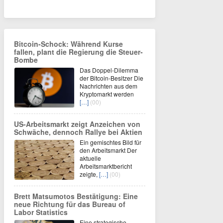
Bitcoin-Schock: Während Kurse
fallen, plant die Regierung die Steuer-
Bombe
Das Doppel-Dilemma
der Bitcoin-Besitzer Die
Nachrichten aus dem
Kryptomarkt werden
[…]
(00)
US-Arbeitsmarkt zeigt Anzeichen von
Schwäche, dennoch Rallye bei Aktien
Ein gemischtes Bild für
den Arbeitsmarkt Der
aktuelle
Arbeitsmarktbericht
zeigte,
[…]
(00)
Brett Matsumotos Bestätigung: Eine
neue Richtung für das Bureau of
Labor Statistics
Eine strategische