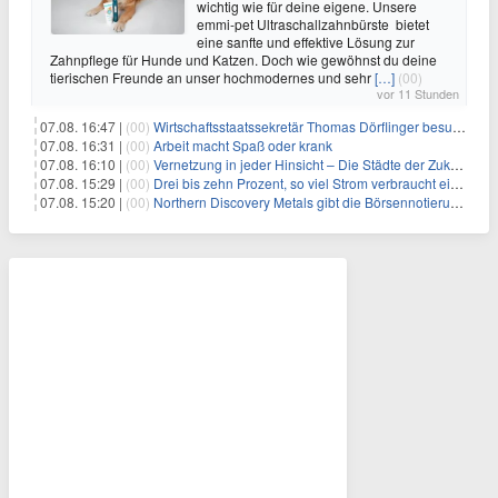
wichtig wie für deine eigene. Unsere
emmi-pet Ultraschallzahnbürste bietet
eine sanfte und effektive Lösung zur
Zahnpflege für Hunde und Katzen. Doch wie gewöhnst du deine
tierischen Freunde an unser hochmodernes und sehr
[…]
(00)
vor 11 Stunden
07.08. 16:47 |
(00)
Wirtschaftsstaatssekretär Thomas Dörflinger besucht Handwerksbetrieb im Kammerbezirk Freiburg
07.08. 16:31 |
(00)
Arbeit macht Spaß oder krank
07.08. 16:10 |
(00)
Vernetzung in jeder Hinsicht – Die Städte der Zukunft sind grün-blau
07.08. 15:29 |
(00)
Drei bis zehn Prozent, so viel Strom verbraucht ein Aufzug im Gebäude
07.08. 15:20 |
(00)
Northern Discovery Metals gibt die Börsennotierung an der Frankfurter Wertpapierbörse bekannt