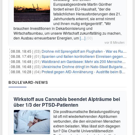
Europaabgeordnete Martin Günther
fordert einen EU-Haushalt, "der die
tatsächlichen Herausforderungen des 21.
Jahrhunderts erkennt, sie ernst nimmt
und ihnen mutig entgegentritt". "Wir
brauchen Investitionen in Dekarbonisierung und
Wirtschaftsumbau, um unsere Wirtschaft zukunftsfähig zu machen,
den Ausbau erneuerbarer Energien, um
[…]
(00)
vor 8 Minuten
08.08. 18:45 |
(03)
Drohne mit Sprengstoff am Flughafen - War es Russland?
08.08. 17:49 |
(01)
Spanien und Italien kontrollieren Einreisen gegenseitig
08.08. 16:48 |
(01)
Waldbrand am Gardasee: Mehr als 200 Menschen evakuiert
08.08. 16:48 |
(03)
Ukrainische Drohne dringt im Nato-Staat Bulgarien ein
08.08. 16:28 |
(04)
Protest gegen AfD-Annäherung - Austritte beim BSW Sachsen-Anhalt
BOULEVARD-NEWS
Wirkstoff aus Cannabis beendet Alpträume bei
über 1/3 der PTSD-Patienten
Die posttraumatische Belastungsstörung
ist oft mit wiederkehrenden Alpträumen
verbunden, die den einzelnen Menschen
extrem belasten. Was lässt sich dagegen
tun? Die Charité Universitätsmedizin