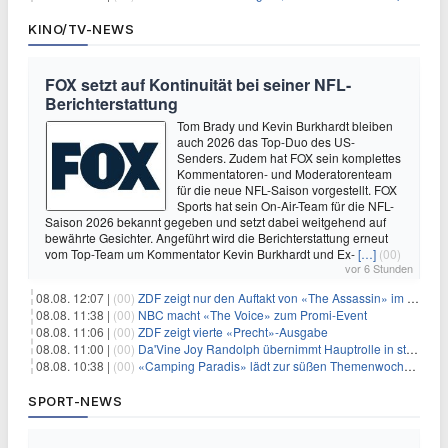
KINO/TV-NEWS
FOX setzt auf Kontinuität bei seiner NFL-
Berichterstattung
Tom Brady und Kevin Burkhardt bleiben
auch 2026 das Top-Duo des US-
Senders. Zudem hat FOX sein komplettes
Kommentatoren- und Moderatorenteam
für die neue NFL-Saison vorgestellt. FOX
Sports hat sein On-Air-Team für die NFL-
Saison 2026 bekannt gegeben und setzt dabei weitgehend auf
bewährte Gesichter. Angeführt wird die Berichterstattung erneut
vom Top-Team um Kommentator Kevin Burkhardt und Ex-
[…]
(00)
vor 6 Stunden
08.08. 12:07 |
(00)
ZDF zeigt nur den Auftakt von «The Assassin» im Fernsehen
08.08. 11:38 |
(00)
NBC macht «The Voice» zum Promi-Event
08.08. 11:06 |
(00)
ZDF zeigt vierte «Precht»-Ausgabe
08.08. 11:00 |
(00)
Da'Vine Joy Randolph übernimmt Hauptrolle in starbesetzter schwarzer Komödie
08.08. 10:38 |
(00)
«Camping Paradis» lädt zur süßen Themenwoche ein
SPORT-NEWS