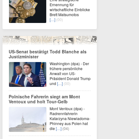
Ernennung für
wirtschaftliche Einblicke
Brett Matsumotos
[…]
(00)
US-Senat bestätigt Todd Blanche als
Justizminister
Washington (dpa) - Der
frühere persönliche
Anwalt von US-
Präsident Donald Trump
und
[…]
(00)
Polnische Fahrerin siegt am Mont
Ventoux und holt Tour-Gelb
Mont Ventoux (dpa) -
Radrennfahrerin
Katarzyna Niewiadoma-
Phinney aus Polen hat
die
[…]
(04)