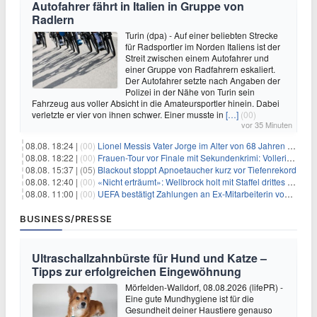
Autofahrer fährt in Italien in Gruppe von
Radlern
Turin (dpa) - Auf einer beliebten Strecke
für Radsportler im Norden Italiens ist der
Streit zwischen einem Autofahrer und
einer Gruppe von Radfahrern eskaliert.
Der Autofahrer setzte nach Angaben der
Polizei in der Nähe von Turin sein
Fahrzeug aus voller Absicht in die Amateursportler hinein. Dabei
verletzte er vier von ihnen schwer. Einer musste in
[…]
(00)
vor 35 Minuten
08.08. 18:24 |
(00)
Lionel Messis Vater Jorge im Alter von 68 Jahren gestorben
08.08. 18:22 |
(00)
Frauen-Tour vor Finale mit Sekundenkrimi: Vollering in Gelb
08.08. 15:37 |
(05)
Blackout stoppt Apnoetaucher kurz vor Tiefenrekord
08.08. 12:40 |
(00)
«Nicht erträumt»: Wellbrock holt mit Staffel drittes EM-Gold
08.08. 11:00 |
(00)
UEFA bestätigt Zahlungen an Ex-Mitarbeiterin von Infantino
BUSINESS/PRESSE
Ultraschallzahnbürste für Hund und Katze –
Tipps zur erfolgreichen Eingewöhnung
Mörfelden-Walldorf, 08.08.2026 (lifePR) -
Eine gute Mundhygiene ist für die
Gesundheit deiner Haustiere genauso