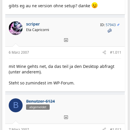
gibts eg au ne version ohne setup? danke
scriper
ID:
57943
Eta Capricorni
6 März 2007
#1.011
mit Wine gehts net, da das teil ja den Desktop abfragt
(unter anderem).
Steht so zumindest im WP-Forum.
Benutzer-6124
B
abgemeldet
7 März 2007
#1.012