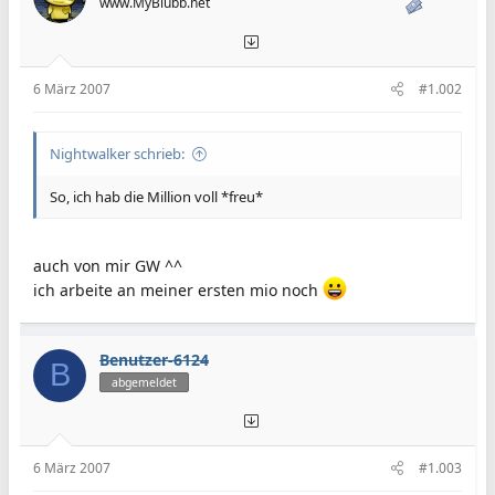
www.MyBlubb.net
6 März 2007
#1.002
Nightwalker schrieb:
So, ich hab die Million voll *freu*
auch von mir GW ^^
ich arbeite an meiner ersten mio noch
Benutzer-6124
B
abgemeldet
6 März 2007
#1.003