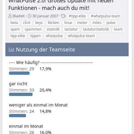
WhatPulse 2.0! Großes Update mit neuen
Funktionen - mach auch du mit!
E
E
S
BladeX
30 Januar 2007
#tipp-elite
#whatpulse-team
r
r
c
beta
click
keys
klicken
linux
meter
miles
pulse
s
s
h
spam
spammen
statistik
tastatur
tastaturstatistik
team
t
t
l
tipp-elite
tippen
whatpulse
whatpulse-team
e
e
a
l
l
g
l
l
w
Nutzung der Teamseite
e
t
o
r
a
r
---- Wie häufig? -----------------------------------
m
t
Stimmen:
29
17,9%
e
gar nicht
Stimmen:
33
20,4%
weniger als einmal im Monat
Stimmen:
24
14,8%
einmal im Monat
Stimmen:
26
16,0%