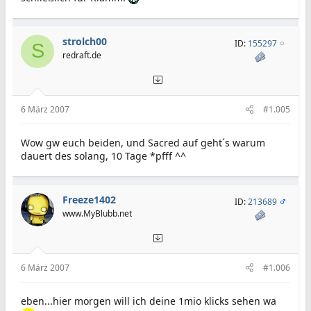
strolch00
ID:
155297
S
redraft.de
6 März 2007
#1.005
Wow gw euch beiden, und Sacred auf geht´s warum
dauert des solang, 10 Tage *pfff ^^
Freeze1402
ID:
213689
www.MyBlubb.net
6 März 2007
#1.006
eben...hier morgen will ich deine 1mio klicks sehen wa