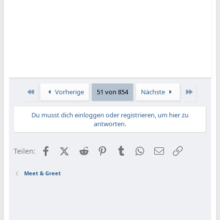
Erste
Letzte
Vorherige
51 von 854
Nächste
Du musst dich einloggen oder registrieren, um hier zu
antworten.
Facebook
X (Twitter)
Reddit
Pinterest
Tumblr
WhatsApp
E-Mail
Link
Teilen:
Meet & Greet