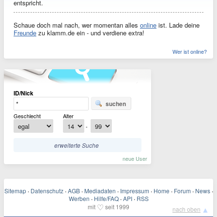
entspricht.
Schaue doch mal nach, wer momentan alles
online
ist.
Lade deine
Freunde
zu klamm.de ein - und verdiene extra!
Wer ist online?
ID/Nick
suchen
Geschlecht
Alter
-
erweiterte Suche
neue User
Sitemap
·
Datenschutz
·
AGB
·
Mediadaten
·
Impressum
·
Home
·
Forum
·
News
·
Werben
·
Hilfe/FAQ
·
API
·
RSS
♡
mit
seit 1999
▲
nach oben