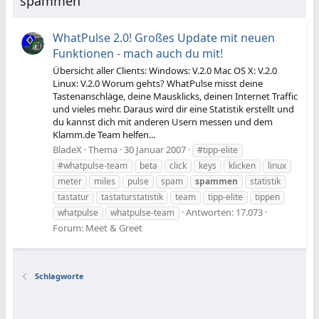
spammen
WhatPulse 2.0! Großes Update mit neuen
Funktionen - mach auch du mit!
Übersicht aller Clients: Windows: V.2.0 Mac OS X: V.2.0
Linux: V.2.0 Worum gehts? WhatPulse misst deine
Tastenanschläge, deine Mausklicks, deinen Internet Traffic
und vieles mehr. Daraus wird dir eine Statistik erstellt und
du kannst dich mit anderen Usern messen und dem
Klamm.de Team helfen...
BladeX
Thema
30 Januar 2007
#tipp-elite
#whatpulse-team
beta
click
keys
klicken
linux
meter
miles
pulse
spam
spammen
statistik
tastatur
tastaturstatistik
team
tipp-elite
tippen
Antworten: 17.073
whatpulse
whatpulse-team
Forum:
Meet & Greet
Schlagworte