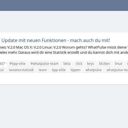
 Update mit neuen Funktionen - mach auch du mit!
dows: V.2.0 Mac OS X: V.2.0 Linux: V.2.0 Worum gehts? WhatPulse misst deine
vieles mehr. Daraus wird dir eine Statistik erstellt und du kannst dich mit
007
#tipp-elite
#whatpulse-team
beta
click
keys
klicken
linux
tur
tastaturstatistik
team
tipp-elite
tippen
whatpulse
whatpulse-t