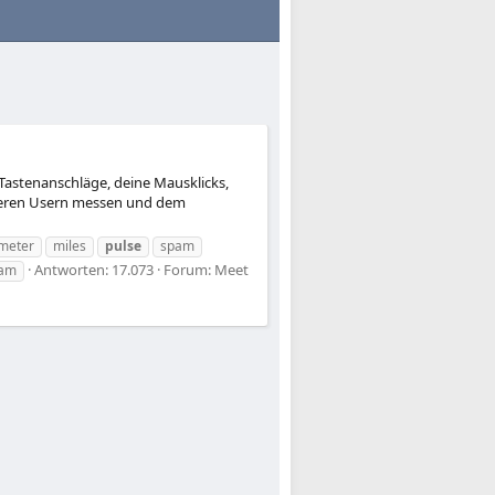
 Tastenanschläge, deine Mausklicks,
 anderen Usern messen und dem
meter
miles
pulse
spam
Antworten: 17.073
Forum:
Meet
eam