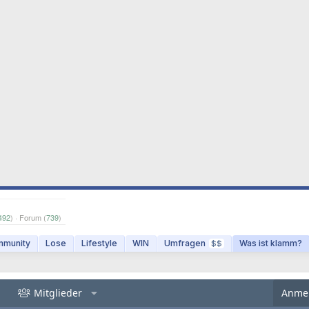
492
) · Forum (
739
)
munity
Lose
Lifestyle
WIN
Umfragen
Was ist klamm?
$$
Mitglieder
Anme