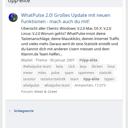
tipp-elite
WhatPulse 2.0! Großes Update mit neuen
Funktionen - mach auch du mit!
Übersicht aller Clients: Windows: V.2.0 Mac OS X: V.2.0
Linux: V.2.0 Worum gehts? WhatPulse misst deine
Tastenanschläge, deine Mausklicks, deinen Internet Traffic
und vieles mehr. Daraus wird dir eine Statistik erstellt und
du kannst dich mit anderen Usern messen und dem
Klamm.de Team helfen...
BladeX
Thema
30 Januar 2007
#
tipp-elite
#whatpulse-team
beta
click
keys
klicken
linux
meter
miles
pulse
spam
spammen
statistik
tastatur
tastaturstatistik
team
tipp-elite
tippen
Antworten: 17.073
whatpulse
whatpulse-team
Forum:
Meet & Greet
Schlagworte