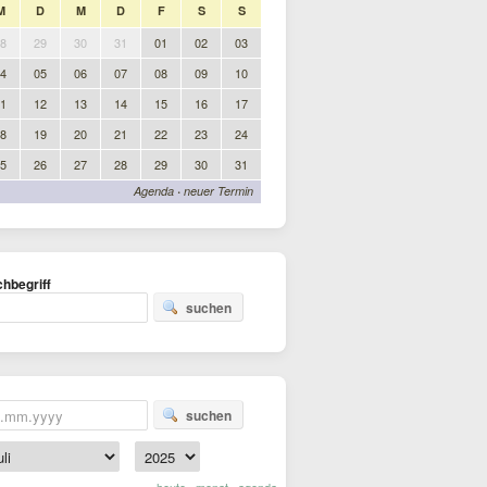
M
D
M
D
F
S
S
8
29
30
31
01
02
03
4
05
06
07
08
09
10
1
12
13
14
15
16
17
8
19
20
21
22
23
24
5
26
27
28
29
30
31
Agenda
·
neuer Termin
hbegriff
suchen
suchen