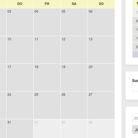
DO
FR
SA
SO
03
04
05
06
2
0
1
1
10
11
12
13
2
17
18
19
20
Suc
24
25
26
27
31
01
02
03