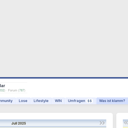
dar
202
) · Forum (
787
)
munity
Lose
Lifestyle
WIN
Umfragen
Was ist klamm?
$$
Juli
2025