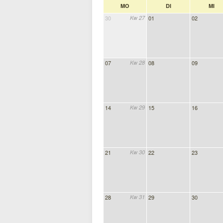
MO
DI
MI
30
Kw 27
01
02
07
Kw 28
08
09
14
Kw 29
15
16
21
Kw 30
22
23
28
Kw 31
29
30