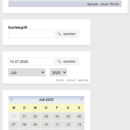
Agenda
·
neuer Termin
Suchbegriff
suchen
suchen
heute
monat
agenda
·
·
Juli
2025
M
D
M
D
F
S
S
30
01
02
03
04
05
06
07
08
09
10
11
12
13