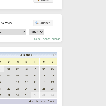
suchen
heute
monat
agenda
·
·
Juli
2025
M
D
M
D
F
S
S
0
01
02
03
04
05
06
7
08
09
10
11
12
13
4
15
16
17
18
19
20
1
22
23
24
25
26
27
8
29
30
31
01
02
03
Agenda
·
neuer Termin