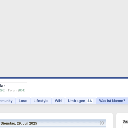
dar
298
) · Forum (
801
)
munity
Lose
Lifestyle
WIN
Umfragen
Was ist klamm?
$$
Suc
Dienstag,
29.
Juli
2025