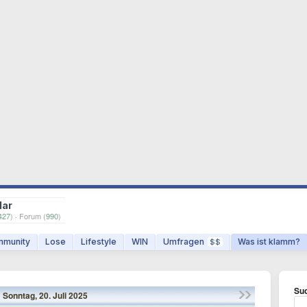
dar
427
) · Forum (
990
)
munity
Lose
Lifestyle
WIN
Umfragen
Was ist klamm?
$$
Suc
Sonntag,
20.
Juli
2025