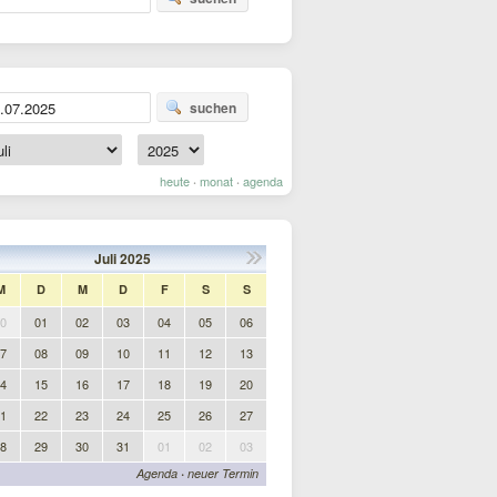
suchen
heute
monat
agenda
·
·
Juli
2025
M
D
M
D
F
S
S
0
01
02
03
04
05
06
7
08
09
10
11
12
13
4
15
16
17
18
19
20
1
22
23
24
25
26
27
8
29
30
31
01
02
03
Agenda
·
neuer Termin