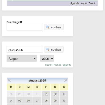
Agenda
·
neuer Termin
Suchbegriff
suchen
suchen
heute
monat
agenda
·
·
August
2025
M
D
M
D
F
S
S
28
29
30
31
01
02
03
04
05
06
07
08
09
10