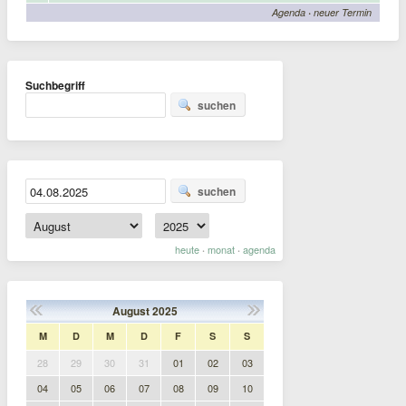
Agenda
·
neuer Termin
Suchbegriff
suchen
suchen
heute
monat
agenda
·
·
August
2025
M
D
M
D
F
S
S
28
29
30
31
01
02
03
04
05
06
07
08
09
10