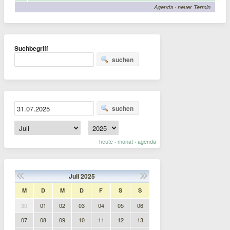
Agenda
·
neuer Termin
Suchbegriff
suchen
suchen
heute
monat
agenda
·
·
Juli
2025
M
D
M
D
F
S
S
30
01
02
03
04
05
06
07
08
09
10
11
12
13