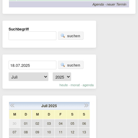
Agenda
·
neuer Termin
Suchbegriff
suchen
suchen
heute
monat
agenda
·
·
Juli
2025
M
D
M
D
F
S
S
30
01
02
03
04
05
06
07
08
09
10
11
12
13