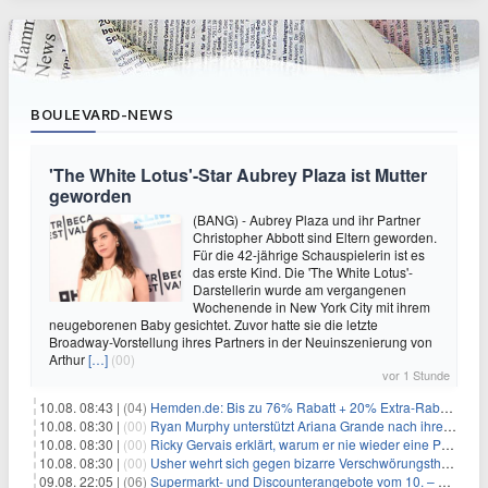
BOULEVARD-NEWS
'The White Lotus'-Star Aubrey Plaza ist Mutter
geworden
(BANG) - Aubrey Plaza und ihr Partner
Christopher Abbott sind Eltern geworden.
Für die 42-jährige Schauspielerin ist es
das erste Kind. Die 'The White Lotus'-
Darstellerin wurde am vergangenen
Wochenende in New York City mit ihrem
neugeborenen Baby gesichtet. Zuvor hatte sie die letzte
Broadway-Vorstellung ihres Partners in der Neuinszenierung von
Arthur
[…]
(00)
vor 1 Stunde
10.08. 08:43 |
(04)
Hemden.de: Bis zu 76% Rabatt + 20% Extra-Rabatt auf ALLE Hemden
10.08. 08:30 |
(00)
Ryan Murphy unterstützt Ariana Grande nach ihrem Ausstieg bei 'American Horror Story'
10.08. 08:30 |
(00)
Ricky Gervais erklärt, warum er nie wieder eine Preisverleihung moderieren will
10.08. 08:30 |
(00)
Usher wehrt sich gegen bizarre Verschwörungstheorie über angeblichen 'Klon'
09.08. 22:05 |
(06)
Supermarkt- und Discounterangebote vom 10. – 15.08.2026