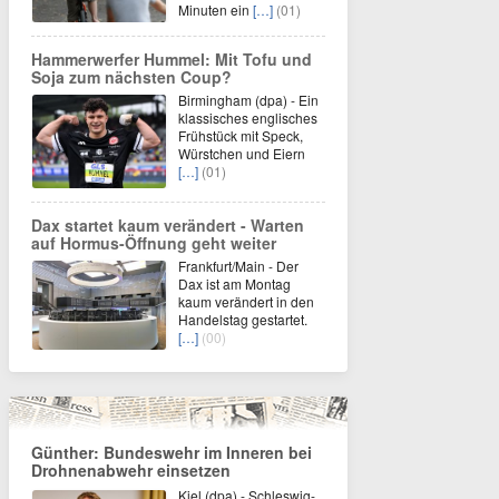
Minuten ein
[…]
(01)
Hammerwerfer Hummel: Mit Tofu und
Soja zum nächsten Coup?
Birmingham (dpa) - Ein
klassisches englisches
Frühstück mit Speck,
Würstchen und Eiern
[…]
(01)
Dax startet kaum verändert - Warten
auf Hormus-Öffnung geht weiter
Frankfurt/Main - Der
Dax ist am Montag
kaum verändert in den
Handelstag gestartet.
[…]
(00)
Günther: Bundeswehr im Inneren bei
Drohnenabwehr einsetzen
Kiel (dpa) - Schleswig-