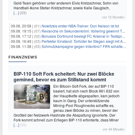
Gold-Team gehören unter anderem Elvis Kretzschmar, Sohn von
Handball-Ikone Stefan Kretzschmar, sowie Kalle Gaugisch,
[…]
(03)
vor 12 Stunden
09.08. 20:58 |
(01)
Nowitzkis erster NBA-Trainer: Don Nelson ist tot
09.08. 19:15 |
(07)
Revanche im Sekundenkrimi: Vollering gewinnt Tour
09.08. 17:12 |
(02)
Borussia Dortmund besiegt FC Arsenal in Testspiel mit 3:2
09.08. 16:49 |
(03)
Perfekter Einstand: Torhüter ter Stegen siegt mit Ajax
09.08. 11:38 |
(03)
Schmutzkampagne gegen Infantino? FIFA schaltet auf Angriff
FINANZNEWS
BIP-110 Soft Fork scheitert: Nur zwei Blöcke
gemined, bevor es zum Stillstand kommt
Ein Bitcoin-Soft Fork, der auf BIP-110
basiert, hat sich nach Block 961.632 von
der Hauptkette abgespalten, kam jedoch
kaum in Gang. Der unterstützende
Mining-Pool Roughnecks schaffte es,
genau zwei Blöcke zu minen, bevor der
Großteil der Netzwerk-Hashrate die Abspaltung ignorierte. Der
Fork kommt schnell zum Erliegen BIP-110 erforderte, dass Miner
[…]
(00)
vor 44 Minuten