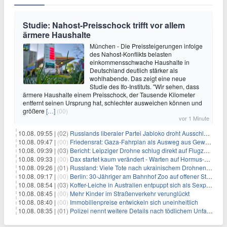
Studie: Nahost-Preisschock trifft vor allem
ärmere Haushalte
München - Die Preissteigerungen infolge
des Nahost-Konflikts belasten
einkommensschwache Haushalte in
Deutschland deutlich stärker als
wohlhabende. Das zeigt eine neue
Studie des Ifo-Instituts. "Wir sehen, dass
ärmere Haushalte einem Preisschock, der Tausende Kilometer
entfernt seinen Ursprung hat, schlechter ausweichen können und
größere
[…]
(00)
vor 1 Minute
10.08. 09:55 |
(02)
Russlands liberaler Partei Jabloko droht Ausschluss von Wahl
10.08. 09:47 |
(00)
Friedensrat: Gaza-Fahrplan als Ausweg aus Gewaltspirale
10.08. 09:39 |
(03)
Bericht: Leipziger Drohne schlug direkt auf Flugzeug ein
10.08. 09:33 |
(00)
Dax startet kaum verändert - Warten auf Hormus-Öffnung geht weiter
10.08. 09:26 |
(01)
Russland: Viele Tote nach ukrainischem Drohnenangriff
10.08. 09:17 |
(00)
Berlin: 30-Jähriger am Bahnhof Zoo auf offener Straße erschossen
10.08. 08:54 |
(03)
Koffer-Leiche in Australien entpuppt sich als Sexpuppe
10.08. 08:45 |
(00)
Mehr Kinder im Straßenverkehr verunglückt
10.08. 08:40 |
(00)
Immobilienpreise entwickeln sich uneinheitlich
10.08. 08:35 |
(01)
Polizei nennt weitere Details nach tödlichem Unfall auf B470