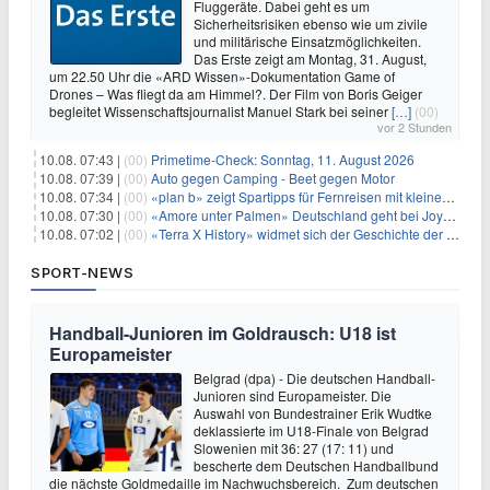
Fluggeräte. Dabei geht es um
Sicherheitsrisiken ebenso wie um zivile
und militärische Einsatzmöglichkeiten.
Das Erste zeigt am Montag, 31. August,
um 22.50 Uhr die «ARD Wissen»-Dokumentation Game of
Drones – Was fliegt da am Himmel?. Der Film von Boris Geiger
begleitet Wissenschaftsjournalist Manuel Stark bei seiner
[…]
(00)
vor 2 Stunden
10.08. 07:43 |
(00)
Primetime-Check: Sonntag, 11. August 2026
10.08. 07:39 |
(00)
Auto gegen Camping - Beet gegen Motor
10.08. 07:34 |
(00)
«plan b» zeigt Spartipps für Fernreisen mit kleinem Budget
10.08. 07:30 |
(00)
«Amore unter Palmen» Deutschland geht bei Joyn weiter
10.08. 07:02 |
(00)
«Terra X History» widmet sich der Geschichte der deutschen Vereine
SPORT-NEWS
Handball-Junioren im Goldrausch: U18 ist
Europameister
Belgrad (dpa) - Die deutschen Handball-
Junioren sind Europameister. Die
Auswahl von Bundestrainer Erik Wudtke
deklassierte im U18-Finale von Belgrad
Slowenien mit 36: 27 (17: 11) und
bescherte dem Deutschen Handballbund
die nächste Goldmedaille im Nachwuchsbereich. Zum deutschen