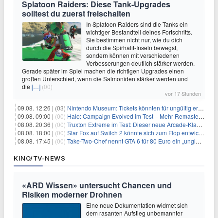
Splatoon Raiders: Diese Tank-Upgrades
solltest du zuerst freischalten
In Splatoon Raiders sind die Tanks ein
wichtiger Bestandteil deines Fortschritts.
Sie bestimmen nicht nur, wie du dich
durch die Spirhalit-Inseln bewegst,
sondern können mit verschiedenen
Verbesserungen deutlich stärker werden.
Gerade später im Spiel machen die richtigen Upgrades einen
großen Unterschied, wenn die Salmoniden stärker werden und
die
[…]
(00)
vor 17 Stunden
09.08. 12:26 |
(03)
Nintendo Museum: Tickets könnten für ungültig erklärt werden!
09.08. 09:00 |
(00)
Halo: Campaign Evolved im Test – Mehr Remaster als Remake
08.08. 20:36 |
(00)
Truxton Extreme im Test: Dieser neue Arcade-Klassiker verzeiht dir gar nichts
08.08. 18:00 |
(00)
Star Fox auf Switch 2 könnte sich zum Flop entwickeln
08.08. 17:45 |
(00)
Take-Two-Chef nennt GTA 6 für 80 Euro ein „unglaubliches Schnäppchen“
KINO/TV-NEWS
«ARD Wissen» untersucht Chancen und
Risiken moderner Drohnen
Eine neue Dokumentation widmet sich
dem rasanten Aufstieg unbemannter