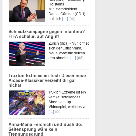
Holsteins
Ministerpräsident
Daniel Günther (CDU)
hat sich
[…]
(00)
Schmutzkampagne gegen Infantino?
FIFA schaltet auf Angriff
Zürich (dpa) - Nun öffnet
sich der Giftschrank.
Neue Vorwürfe setzen
den ohnehin
[…]
(03)
Truxton Extreme im Test: Dieser neue
Arcade-Klassiker verzeiht dir gar
nichts
Truxton Extreme ist ein
vertikal scrollendes
Shoot-‚em-up-
Videospiel, welches von
[…]
(00)
Anna-Maria Ferchichi und Bushido:
Seitensprung wäre kein
Trennungsgrund