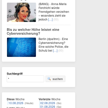
(BANG) - Anna-Maria
Ferchichi würde
Fremdgehen verzeihen
– woanders zieht sie
jedoch
[…]
(00)
Bis zu welcher Höhe leistet eine
Cyberversicherung?
Berlin (dpa/tmn) - Eine
Cyberversicherung?
Eine solche Police, die
Schutz bei
[…]
(00)
Suchbegriff
suchen
Diese
Woche
Vorletzte
Woche
10.08.2026
02.08.2026
(Heute)
(So)
01.08.2026
(Sa)
Woche