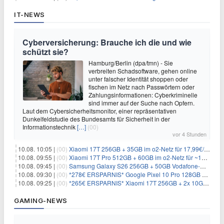
IT-NEWS
Cyberversicherung: Brauche ich die und wie
schützt sie?
Hamburg/Berlin (dpa/tmn) - Sie
verbreiten Schadsoftware, gehen online
unter falscher Identität shoppen oder
fischen im Netz nach Passwörtern oder
Zahlungsinformationen: Cyberkriminelle
sind immer auf der Suche nach Opfern.
Laut dem Cybersicherheitsmonitor, einer repräsentativen
Dunkelfeldstudie des Bundesamts für Sicherheit in der
Informationstechnik
[…]
(00)
vor 4 Stunden
10.08. 10:05 |
(00)
Xiaomi 17T 256GB + 35GB im o2-Netz für 17,99€/Monat (effektiv -2,47€/Monat)
10.08. 09:55 |
(00)
Xiaomi 17T Pro 512GB + 60GB im o2-Netz für ~19,99€/Monat (effektiv -7,22€/Monat)
10.08. 09:45 |
(00)
Samsung Galaxy S26 256GB + 50GB Vodafone-Netz für 19,99€/Monat (effektiv 1,26€/Monat)
10.08. 09:30 |
(00)
*278€ ERSPARNIS* Google Pixel 10 Pro 128GB + 60GB im o2-Netz für ~19,99€/Monat
10.08. 09:25 |
(00)
*265€ ERSPARNIS* Xiaomi 17T 256GB + 2x 10GB im o2-Netz für ~9,98€/Monat
GAMING-NEWS