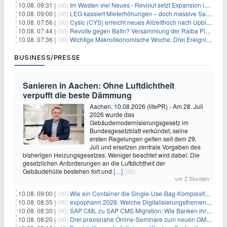
10.08. 09:31 |
(00)
Im Westen viel Neues - Revolut setzt Expansion in Europa fort
10.08. 09:00 |
(00)
LEG kassiert Mieterhöhungen – doch massive Sanierungskosten fressen Gewinne auf
10.08. 07:56 |
(00)
Cysic (CYS) erreicht neues Allzeithoch nach Upbit-Listing
10.08. 07:44 |
(00)
Revolte gegen Bafin? Versammlung der Raiba Plankstetten mit brisanter Agenda
10.08. 07:36 |
(00)
Wichtige Makroökonomische Woche: Drei Ereignisse, die Bitcoin beeinflussen könnten
BUSINESS/PRESSE
Sanieren in Aachen: Ohne Luftdichtheit
verpufft die beste Dämmung
Aachen, 10.08.2026 (lifePR) - Am 28. Juli
2026 wurde das
Gebäudemodernisierungsgesetz im
Bundesgesetzblatt verkündet, seine
ersten Regelungen gelten seit dem 29.
Juli und ersetzen zentrale Vorgaben des
bisherigen Heizungsgesetzes. Weniger beachtet wird dabei: Die
gesetzlichen Anforderungen an die Luftdichtheit der
Gebäudehülle bestehen fort und
[…]
(00)
vor 2 Stunden
10.08. 09:00 |
(00)
Wie ein Container die Single-Use-Bag-Komplexität reduziert
10.08. 08:35 |
(00)
expopharm 2026: Welche Digitalisierungsthemen Apotheken betreffen
10.08. 08:30 |
(00)
SAP CML zu SAP CMS Migration: Wie Banken ihr Sicherheitenmanagement für SAP S/4HANA modernisieren und regulatorische Anforderungen erfüllen
10.08. 08:20 |
(00)
Drei praxisnahe Online-Seminare zum neuen GModG Ende August und Anfang September 2026