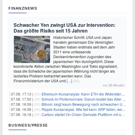
FINANZNEWS
Schwacher Yen zwingt USA zur Intervention:
Das größte Risiko seit 15 Jahren
Historischer Schritt: USA und Japan
handeln gemeinsam Die Vereinigten
Staaten haben erstmals seit dem Jahr
2011 eine umfassende
Devisenintervention zugunsten des
japanischen Yen durchgeführt. Diese
koordinierte Aktion zwischen Washington und Tokio signalisiert,
dass die Schwäche der japanischen Währung nicht länger als
isoliertes Problem betrachtet werden kann. Das
Finanzministerium der USA und
[…]
(00)
vor 28 Minuten
07.08. 17:13 |
(00)
Ethereum-Kursanalyse: Kann ETH die Widerstände der gleitenden Durchschnitte überwinden?
07.08. 17:00 |
(00)
Schock im Portemonnaie: Darum kostet das Alter deutlich mehr als Sie denken
07.08. 16:59 |
(00)
Bitcoin zeigt kaum Bewegung nach schwachen US-Arbeitsmarktdaten, Fed-Zinserhöhungschancen sinken auf 44%
07.08. 16:36 |
(00)
Ripple-Kursanalyse: Wie tief kann XRP fallen, wenn die $1-Unterstützung am Wochenende verloren geht?
07.08. 16:18 |
(00)
Carbon startet On-Chain-Derivate-Plattform mit über 950 Märkten in einem Konto
BUSINESS/PRESSE