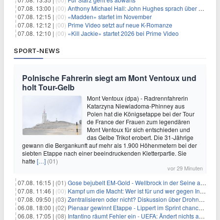
07.08. 13:00 |
(00)
Anthony Michael Hall: John Hughes sprach über eine Fortsetzung von 'The Breakfast Club'
07.08. 12:15 |
(00)
«Madden» startet im November
07.08. 12:12 |
(00)
Prime Video setzt auf neue K-Romanze
07.08. 12:10 |
(00)
«Kill Jackie» startet 2026 bei Prime Video
SPORT-NEWS
Polnische Fahrerin siegt am Mont Ventoux und
holt Tour-Gelb
Mont Ventoux (dpa) - Radrennfahrerin
Katarzyna Niewiadoma-Phinney aus
Polen hat die Königsetappe bei der Tour
de France der Frauen zum legendären
Mont Ventoux für sich entschieden und
das Gelbe Trikot erobert. Die 31-Jährige
gewann die Bergankunft auf mehr als 1.900 Höhenmetern bei der
siebten Etappe nach einer beeindruckenden Kletterpartie. Sie
hatte
[…]
(01)
vor 29 Minuten
07.08. 16:15 |
(01)
Gose bejubelt EM-Gold - Wellbrock in der Seine ausgebremst
07.08. 11:46 |
(00)
Kampf um die Macht: Wer ist für und wer gegen Infantino?
07.08. 09:50 |
(03)
Zentralisieren oder nicht? Diskussion über Drohnenabwehr
06.08. 18:00 |
(02)
Pienaar gewinnt Etappe - Lippert im Sprint chancenlos
06.08. 17:05 |
(08)
Infantino räumt Fehler ein - UEFA: Ändert nichts an Boykott