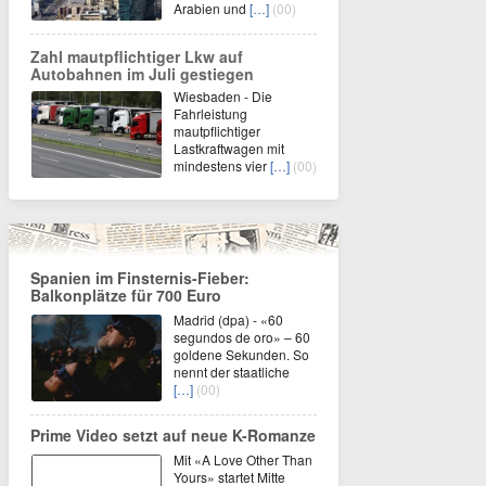
Arabien und
[…]
(00)
Zahl mautpflichtiger Lkw auf
Autobahnen im Juli gestiegen
Wiesbaden - Die
Fahrleistung
mautpflichtiger
Lastkraftwagen mit
mindestens vier
[…]
(00)
Spanien im Finsternis-Fieber:
Balkonplätze für 700 Euro
Madrid (dpa) - «60
segundos de oro» – 60
goldene Sekunden. So
nennt der staatliche
[…]
(00)
Prime Video setzt auf neue K-Romanze
Mit «A Love Other Than
Yours» startet Mitte