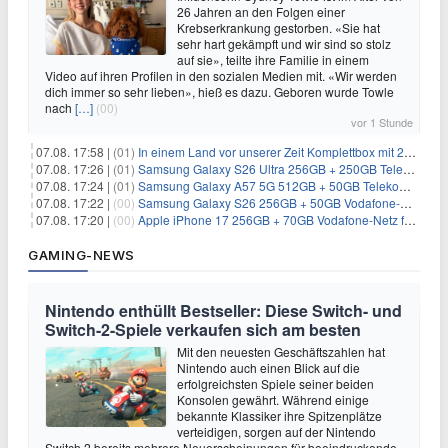
26 Jahren an den Folgen einer
Krebserkrankung gestorben. «Sie hat
sehr hart gekämpft und wir sind so stolz
auf sie», teilte ihre Familie in einem
Video auf ihren Profilen in den sozialen Medien mit. «Wir werden
dich immer so sehr lieben», hieß es dazu. Geboren wurde Towle
nach
[…]
(00)
vor 1 Stunde
07.08. 17:58 |
(01)
In einem Land vor unserer Zeit Komplettbox mit 27 DVDs für 59,49€
07.08. 17:26 |
(01)
Samsung Galaxy S26 Ultra 256GB + 250GB Telekom-Netz für 34€/Monat (effektiv 5,42€/Monat)
07.08. 17:24 |
(01)
Samsung Galaxy A57 5G 512GB + 50GB Telekom-Netz für 20€/Monat (effektiv 3,33€/Monat)
07.08. 17:22 |
(00)
Samsung Galaxy S26 256GB + 50GB Vodafone-Netz für 19,99€/Monat (effektiv 1,26€/Monat)
07.08. 17:20 |
(00)
Apple iPhone 17 256GB + 70GB Vodafone-Netz für 34,99€/Monat (effektiv 6,41€/Monat)
GAMING-NEWS
Nintendo enthüllt Bestseller: Diese Switch- und
Switch-2-Spiele verkaufen sich am besten
Mit den neuesten Geschäftszahlen hat
Nintendo auch einen Blick auf die
erfolgreichsten Spiele seiner beiden
Konsolen gewährt. Während einige
bekannte Klassiker ihre Spitzenplätze
verteidigen, sorgen auf der Nintendo
Switch 2 bereits mehrere Neuerscheinungen für beeindruckende