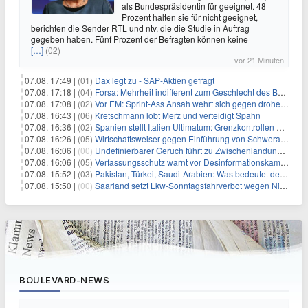
als Bundespräsidentin für geeignet. 48
Prozent halten sie für nicht geeignet,
berichten die Sender RTL und ntv, die die Studie in Auftrag
gegeben haben. Fünf Prozent der Befragten können keine
[…]
(02)
vor 21 Minuten
07.08. 17:49 |
(01)
Dax legt zu - SAP-Aktien gefragt
07.08. 17:18 |
(04)
Forsa: Mehrheit indifferent zum Geschlecht des Bundespräsidenten
07.08. 17:08 |
(02)
Vor EM: Sprint-Ass Ansah wehrt sich gegen drohende Sperre
07.08. 16:43 |
(06)
Kretschmann lobt Merz und verteidigt Spahn
07.08. 16:36 |
(02)
Spanien stellt Italien Ultimatum: Grenzkontrollen beenden
07.08. 16:26 |
(05)
Wirtschaftsweiser gegen Einführung von Schwerarbeiter-Rente
07.08. 16:06 |
(00)
Undefinierbarer Geruch führt zu Zwischenlandung von Flieger
07.08. 16:06 |
(05)
Verfassungsschutz warnt vor Desinformationskampagne gegen Merz
07.08. 15:52 |
(03)
Pakistan, Türkei, Saudi-Arabien: Was bedeutet der neue Pakt?
07.08. 15:50 |
(00)
Saarland setzt Lkw-Sonntagsfahrverbot wegen Niedrigwasser aus
BOULEVARD-NEWS