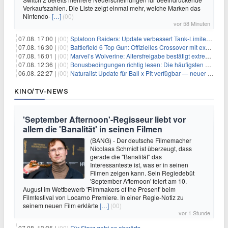
Verkaufszahlen. Die Liste zeigt einmal mehr, welche Marken das
Nintendo-
[…]
(00)
vor 58 Minuten
07.08. 17:00 |
(00)
Splatoon Raiders: Update verbessert Tank-Limiter und behebt Bugs
07.08. 16:30 |
(00)
Battlefield 6 Top Gun: Offizielles Crossover mit exklusiven Inhalten angekündigt
07.08. 16:01 |
(00)
Marvel’s Wolverine: Altersfreigabe bestätigt extreme Gewalt und düstere Szenen
07.08. 12:36 |
(00)
Bonusbedingungen richtig lesen: Die häufigsten Stolperfallen
06.08. 22:27 |
(00)
Naturalist Update für Ball x Pit verfügbar — neuer Content auf allen Plattformen
KINO/TV-NEWS
'September Afternoon'-Regisseur liebt vor
allem die 'Banalität' in seinen Filmen
(BANG) - Der deutsche Filmemacher
Nicolaas Schmidt ist überzeugt, dass
gerade die "Banalität" das
Interessanteste ist, was er in seinen
Filmen zeigen kann. Sein Regiedebüt
'September Afternoon' feiert am 10.
August im Wettbewerb 'Filmmakers of the Present' beim
Filmfestival von Locarno Premiere. In einer Regie-Notiz zu
seinem neuen Film erklärte
[…]
(00)
vor 1 Stunde
07.08. 13:35 |
(00)
Für Starz geht es abwärts