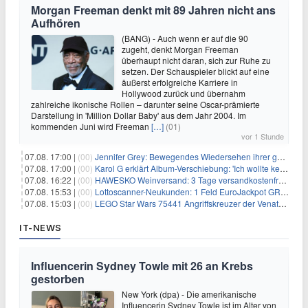
Morgan Freeman denkt mit 89 Jahren nicht ans
Aufhören
(BANG) - Auch wenn er auf die 90
zugeht, denkt Morgan Freeman
überhaupt nicht daran, sich zur Ruhe zu
setzen. Der Schauspieler blickt auf eine
äußerst erfolgreiche Karriere in
Hollywood zurück und übernahm
zahlreiche ikonische Rollen – darunter seine Oscar-prämierte
Darstellung in 'Million Dollar Baby' aus dem Jahr 2004. Im
kommenden Juni wird Freeman
[…]
(01)
vor 1 Stunde
07.08. 17:00 |
(00)
Jennifer Grey: Bewegendes Wiedersehen ihrer geschiedenen Eltern kurz vor dem Tod ihrer Mutter
07.08. 17:00 |
(00)
Karol G erklärt Album-Verschiebung: 'Ich wollte keine persönliche Situation ausnutzen'
07.08. 16:22 |
(00)
HAWESKO Weinversand: 3 Tage versandkostenfrei bestellen (MBW 25€)
07.08. 15:53 |
(00)
Lottoscanner-Neukunden: 1 Feld EuroJackpot GRATIS spielen
07.08. 15:03 |
(00)
LEGO Star Wars 75441 Angriffskreuzer der Venator-Klasse für 50,25€
IT-NEWS
Influencerin Sydney Towle mit 26 an Krebs
gestorben
New York (dpa) - Die amerikanische
Influencerin Sydney Towle ist im Alter von