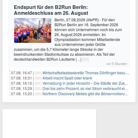
Endspurt für den B2Run Berlin:
Anmeldeschluss am 26. August
Berlin, 07.08.2026 (lifePR) - Für den
B2Run Berlin am 16. September 2026
können sich Unternehmen noch bis zum
26. August 2026 anmelden. Im
Olympiastadion kommen Mitarbeitende
aus Unternehmen jeder Größe
zusammen, um die 5,7 Kilometer lange Strecke in der
beeindruckenden Stadionkulisse zu absolvieren. Als Teil der
deutschlandweiten B2Run Laufserie
[…]
(00)
vor 5 Stunden
07.08. 16:47 |
(00)
Wirtschaftsstaatssekretär Thomas Dörflinger besucht Handwerksbetrieb im Kammerbezirk Freiburg
07.08. 16:31 |
(00)
Arbeit macht Spaß oder krank
07.08. 16:10 |
(00)
Vernetzung in jeder Hinsicht – Die Städte der Zukunft sind grün-blau
07.08. 15:29 |
(00)
Drei bis zehn Prozent, so viel Strom verbraucht ein Aufzug im Gebäude
07.08. 15:20 |
(00)
Northern Discovery Metals gibt die Börsennotierung an der Frankfurter Wertpapierbörse bekannt