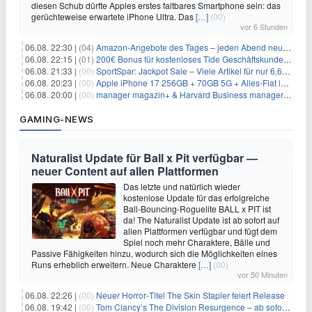
diesen Schub dürfte Apples erstes faltbares Smartphone sein: das
gerüchteweise erwartete iPhone Ultra. Das
[…]
(00)
vor 6 Stunden
06.08. 22:30 |
(04)
Amazon-Angebote des Tages – jeden Abend neue Deals zum Stöbern
06.08. 22:15 |
(01)
200€ Bonus für kostenloses Tide Geschäftskundenkonto
06.08. 21:33 |
(00)
SportSpar: Jackpot Sale – Viele Artikel für nur 6,66€ – nur 48 Stunden
06.08. 20:23 |
(00)
Apple iPhone 17 256GB + 70GB 5G + Alles-Flat im Vodafone-Netz für 34,99€/Monat – eff. 4,65€/Monat
06.08. 20:00 |
(00)
manager magazin+ & Harvard Business manager+ Digital-Kombi-Abo 1 Monat kostenlos
GAMING-NEWS
Naturalist Update für Ball x Pit verfügbar —
neuer Content auf allen Plattformen
Das letzte und natürlich wieder
kostenlose Update für das erfolgreiche
Ball-Bouncing-Roguelite BALL x PIT ist
da! The Naturalist Update ist ab sofort auf
allen Plattformen verfügbar und fügt dem
Spiel noch mehr Charaktere, Bälle und
Passive Fähigkeiten hinzu, wodurch sich die Möglichkeiten eines
Runs erheblich erweitern. Neue Charaktere
[…]
(00)
vor 50 Minuten
06.08. 22:26 |
(00)
Neuer Horror‑Titel The Skin Stapler feiert Release
06.08. 19:42 |
(00)
Tom Clancy’s The Division Resurgence – ab sofort für euch verfügbar