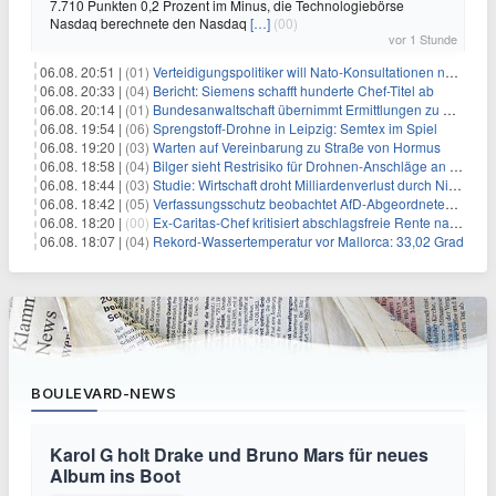
7.710 Punkten 0,2 Prozent im Minus, die Technologiebörse
Nasdaq berechnete den Nasdaq
[…]
(00)
vor 1 Stunde
06.08. 20:51 |
(01)
Verteidigungspolitiker will Nato-Konsultationen nach Drohnenfund
06.08. 20:33 |
(04)
Bericht: Siemens schafft hunderte Chef-Titel ab
06.08. 20:14 |
(01)
Bundesanwaltschaft übernimmt Ermittlungen zu Drohnenvorfall
06.08. 19:54 |
(06)
Sprengstoff-Drohne in Leipzig: Semtex im Spiel
06.08. 19:20 |
(03)
Warten auf Vereinbarung zu Straße von Hormus
06.08. 18:58 |
(04)
Bilger sieht Restrisiko für Drohnen-Anschläge an Flughäfen
06.08. 18:44 |
(03)
Studie: Wirtschaft droht Milliardenverlust durch Niedrigwasser
06.08. 18:42 |
(05)
Verfassungsschutz beobachtet AfD-Abgeordneten Nolte
06.08. 18:20 |
(00)
Ex-Caritas-Chef kritisiert abschlagsfreie Rente nach 45 Jahren
06.08. 18:07 |
(04)
Rekord-Wassertemperatur vor Mallorca: 33,02 Grad
BOULEVARD-NEWS
Karol G holt Drake und Bruno Mars für neues
Album ins Boot