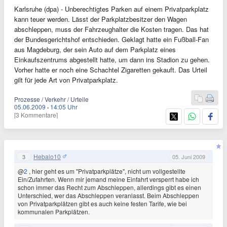
Karlsruhe (dpa) - Unberechtigtes Parken auf einem Privatparkplatz
kann teuer werden. Lässt der Parkplatzbesitzer den Wagen
abschleppen, muss der Fahrzeughalter die Kosten tragen. Das hat
der Bundesgerichtshof entschieden. Geklagt hatte ein Fußball-Fan
aus Magdeburg, der sein Auto auf dem Parkplatz eines
Einkaufszentrums abgestellt hatte, um dann ins Stadion zu gehen.
Vorher hatte er noch eine Schachtel Zigaretten gekauft. Das Urteil
gilt für jede Art von Privatparkplatz.
Prozesse / Verkehr / Urteile
05.06.2009
·
14:05 Uhr
[3 Kommentare]
Hebalo10
3
05. Juni 2009
@
2
, hier geht es um "Privatparkplätze", nicht um vollgestellte
Ein/Zufahrten. Wenn mir jemand meine Einfahrt versperrt habe ich
schon immer das Recht zum Abschleppen, allerdings gibt es einen
Unterschied, wer das Abschleppen veranlasst. Beim Abschleppen
von Privatparkplätzen gibt es auch keine festen Tarife, wie bei
kommunalen Parkplätzen.