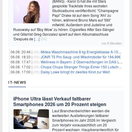
(BANG) - Karol G hat die mit Stars
gespickte Trackliste ihres sechsten
Studioalbums veröffentlicht. "Champagne
Papi" Drake ist auf dem Song 'Ahí' zu
hören, während Bruno Mars auf 'Still'
mitwirkt. Außerdem sind Judeline und
Rusowsky auf 'Bby Wow' zu hören. Cigarettes After Sex-Sänger
und Gitarrist Greg Gonzalez spielt auf dem Albumabschluss
'Después de
[…]
(00)
vor 6 Stunden
06.08. 20:46 |
(00)
Midea Waschmaschine 8 kg Energieklasse A-10% 1400 U/Min für 289,97€
06.08. 18:33 |
(00)
JONR T5 Pro Saug- und Wischroboter für 194,99€
06.08. 17:47 |
(00)
Wellness in Bayern: 2 Übernachtungen im DAS LUDWIG Sports Resort inkl. HP + Wellness ab 174€ p.P.
06.08. 17:02 |
(00)
Chupa Chups Stranger Things Eimer 150 Lutscher für 21,95€
06.08. 17:00 |
(00)
Daisy Lowe bringt ihr zweites Kind zur Welt
IT-NEWS
iPhone Ultra lässt Verkauf faltbarer
Smartphones 2026 um 20 Prozent steigen
Laut Branchenberichten werden die
weltweiten Auslieferungen faltbarer
Smartphones im Jahr 2026 im Vergleich
zum Vorjahr voraussichtlich um 20
Prozent wachsen. Hauptverantwortlich für