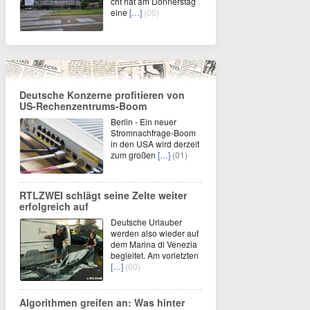
cht hat am Donnerstag
eine
[…]
(00)
Deutsche Konzerne profitieren von
US-Rechenzentrums-Boom
Berlin - Ein neuer
Stromnachfrage-Boom
in den USA wird derzeit
zum großen
[…]
(01)
RTLZWEI schlägt seine Zelte weiter
erfolgreich auf
Deutsche Urlauber
werden also wieder auf
dem Marina di Venezia
begleitet. Am vorletzten
[…]
(00)
Algorithmen greifen an: Was hinter