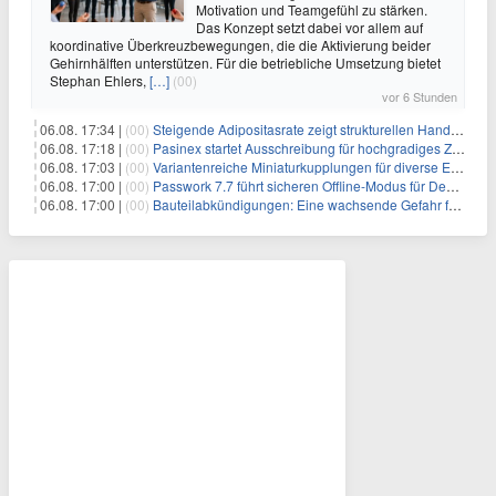
Motivation und Teamgefühl zu stärken.
Das Konzept setzt dabei vor allem auf
koordinative Überkreuzbewegungen, die die Aktivierung beider
Gehirnhälften unterstützen. Für die betriebliche Umsetzung bietet
Stephan Ehlers,
[…]
(00)
vor 6 Stunden
06.08. 17:34 |
(00)
Steigende Adipositasrate zeigt strukturellen Handlungsbedarf bei der Ernährung schulpflichtiger Kinder
06.08. 17:18 |
(00)
Pasinex startet Ausschreibung für hochgradiges Zinksulfidkonzentrat mit Germanium- und Silbergehalten und stellt ein Betriebsupdate bereit
06.08. 17:03 |
(00)
Variantenreiche Miniaturkupplungen für diverse Einsatzbereiche
06.08. 17:00 |
(00)
Passwork 7.7 führt sicheren Offline-Modus für Desktop- und Mobile-Apps ein
06.08. 17:00 |
(00)
Bauteilabkündigungen: Eine wachsende Gefahr für industrielle Elektroniksysteme