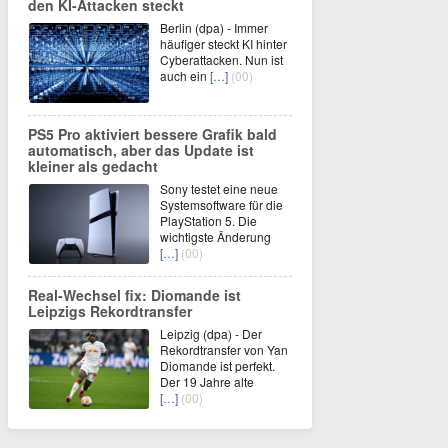
den KI-Attacken steckt
Berlin (dpa) - Immer
häufiger steckt KI hinter
Cyberattacken. Nun ist
auch ein
[…]
(00)
PS5 Pro aktiviert bessere Grafik bald
automatisch, aber das Update ist
kleiner als gedacht
Sony testet eine neue
Systemsoftware für die
PlayStation 5. Die
wichtigste Änderung
[…]
(00)
Real-Wechsel fix: Diomande ist
Leipzigs Rekordtransfer
Leipzig (dpa) - Der
Rekordtransfer von Yan
Diomande ist perfekt.
Der 19 Jahre alte
[…]
(00)