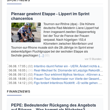
SPORT-NEWS
Pienaar gewinnt Etappe - Lippert im Sprint
chancenlos
Tournon-sur-Rhône (dpa) - Die frühere
deutsche Rad-Meisterin Liane Lippert hat
ihren insgesamt zweiten Etappenerfolg
bei der Tour de France der Frauen
verpasst. Nach hügeligen 153,4
Kilometern zwischen Montbrison und
Tournon-sur-Rhone musste sich die 28-Jährige im Sprint einer
siebenköpfigen Fluchtgruppe bei der sechsten Etappe als
Sechste geschlagen
[…]
(00)
vor 5 Stunden
06.08. 17:05 |
(02)
Infantino räumt Fehler ein - UEFA: Ändert nichts an Boykott
06.08. 16:05 |
(00)
Real-Wechsel fix: Diomande ist Leipzigs Rekordtransfer
06.08. 09:12 |
(02)
Frauen-Tour erklimmt Mythos Ventoux: «Können alles schaffen»
05.08. 18:08 |
(03)
Frauen-Tour: Niedermaier nun Vierte der Gesamtwertung
05.08. 14:12 |
(05)
Figo fordert Infantinos Rücktritt: «Er sollte gehen. Jetzt»
FINANZNEWS
PEPE: Bedeutender Rückgang des Angebots
auf Börsen – Was kommt als Nächstes?