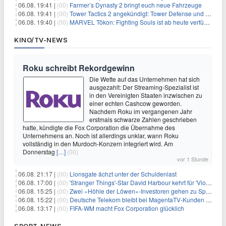
06.08. 19:41 |
(00)
Farmer’s Dynasty 2 bringt euch neue Fahrzeuge
06.08. 19:41 |
(00)
Tower Tactics 2 angekündigt: Tower Defense und Deckbuilding Kombo kehrt zurück
06.08. 19:40 |
(00)
MARVEL Tōkon: Fighting Souls ist ab heute verfügbar
KINO/TV-NEWS
Roku schreibt Rekordgewinn
Die Wette auf das Unternehmen hat sich
ausgezahlt: Der Streaming-Spezialist ist
in den Vereinigten Staaten inzwischen zu
einer echten Cashcow geworden.
Nachdem Roku im vergangenen Jahr
erstmals schwarze Zahlen geschrieben
hatte, kündigte die Fox Corporation die Übernahme des
Unternehmens an. Noch ist allerdings unklar, wann Roku
vollständig in den Murdoch-Konzern integriert wird. Am
Donnerstag
[…]
(00)
vor 1 Stunde
06.08. 21:17 |
(00)
Lionsgate ächzt unter der Schuldenlast
06.08. 17:00 |
(00)
'Stranger Things'-Star David Harbour kehrt für 'Violent Night 2' zurück – Kristen Bell stößt zur Besetzung
06.08. 15:25 |
(00)
Zwei «Höhle der Löwen»-Investoren gehen zu Springer
06.08. 15:22 |
(00)
Deutsche Telekom bleibt bei MagentaTV-Kunden vage
06.08. 13:17 |
(00)
FIFA-WM macht Fox Corporation glücklich