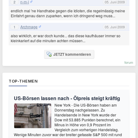
n-m-i
2
05. Juni 2009
endlich mal 'ne Handhabe gegen die Idioten, die regelmässig meine
Einfahrt genau dann zuparken, wenn ich dringend weg muss...
Archmage
1
05. Juni 2009
also wirklich, er war doch kunde... das diese kaufhäuser immer so
kleinkariert auf die minuten achten müssen...
JETZT kommentieren
forum
TOP-THEMEN
US-Börsen lassen nach - Ölpreis steigt kräftig
New York - Die US-Börsen haben am
Donnerstag nachgelassen. Zu
Handelsende in New York wurde der
Dow mit 53.885 Punkten berechnet, ein
Minus in Höhe von 0,9 Prozent im
Vergleich zum vorherigen Handelstag.
Wenige Minuten zuvor war der breiter gefasste S&P 500 mit rund