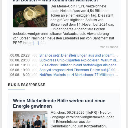
Der Meme-Coin PEPE verzeichnete
einen Nettoabfluss von 4,54 Billionen
Token an einem einzigen Tag. Dies stellt
den größten täglichen Abfluss von
Börsen seit dem 14. November 2024 dar.
Ein geringeres Angebot auf Börsen
bedeutet weniger unmittelbaren Verkaufsdruck. Abwanderung
von Börsen Nach den neuesten Erkenntnissen von Santiment hat
PEPE in den
[…]
(00)
vor 1 Stunde
06.08. 20:28 |
(00)
Binance setzt Dienstleistungen aus und entfernt mehrere Krypto-Paare: Wer ist betroffen?
06.08. 20:00 |
(00)
Südkoreas Chip-Giganten explodieren: Warum dieser Rekord-Tag die KI-Branche erschüttert
06.08. 19:00 |
(00)
EZB-Schock: Inflation bleibt hartnäckiger als gedacht – 2027 wird zum kritischen Test
06.08. 19:00 |
(00)
Analyst prognostiziert Ethereum-Rallye auf $3.000 nach entscheidendem On-Chain-Ausbruch
06.08. 18:00 |
(00)
NatWest Markets trotzt Marktchaos: 77 Millionen Pfund Gewinn im ersten Halbjahr
BUSINESS/PRESSE
Wenn Mitarbeitende Bälle werfen und neue
Energie gewinnen
München, 06.08.2026 (lifePR) - Neuro-
Jonglage verbindet Jonglierbewegungen
mit Erkenntnissen aus der
Gehirnforschung, um Konzentration,