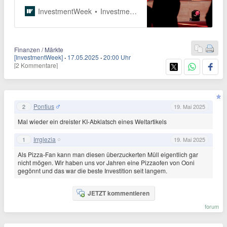
noch weiter nach links. Doch kann
InvestmentWeek
InvestmentWeek
diese personelle Neuausrichtung
mehr als nur Parteiflügel
beruhigen?
Finanzen / Märkte
[InvestmentWeek]
·
17.05.2025
·
20:00 Uhr
[2 Kommentare]
Pontius
2
19. Mai 2025
Mal wieder ein dreister KI-Abklatsch eines Weltartikels
Irrglezia
1
19. Mai 2025
Als Pizza-Fan kann man diesen überzuckerten Müll eigentlich gar
nicht mögen. Wir haben uns vor Jahren eine Pizzaofen von Ooni
gegönnt und das war die beste Investition seit langem.
JETZT kommentieren
forum