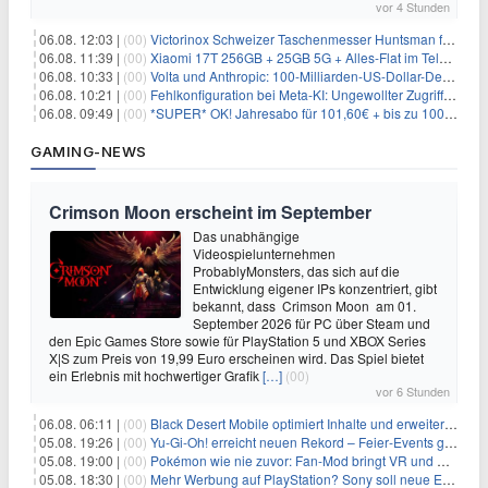
vor 4 Stunden
06.08. 12:03 |
(00)
Victorinox Schweizer Taschenmesser Huntsman für 32,99€
06.08. 11:39 |
(00)
Xiaomi 17T 256GB + 25GB 5G + Alles-Flat im Telekom-Netz für 9,99€/Monat
06.08. 10:33 |
(00)
Volta und Anthropic: 100-Milliarden-US-Dollar-Deal für KI-Rechenleistung
06.08. 10:21 |
(00)
Fehlkonfiguration bei Meta-KI: Ungewollter Zugriff auf fremde Systeme
06.08. 09:49 |
(00)
*SUPER* OK! Jahresabo für 101,60€ + bis zu 100€ Prämie
GAMING-NEWS
Crimson Moon erscheint im September
Das unabhängige
Videospielunternehmen
ProbablyMonsters, das sich auf die
Entwicklung eigener IPs konzentriert, gibt
bekannt, dass Crimson Moon am 01.
September 2026 für PC über Steam und
den Epic Games Store sowie für PlayStation 5 und XBOX Series
X|S zum Preis von 19,99 Euro erscheinen wird. Das Spiel bietet
ein Erlebnis mit hochwertiger Grafik
[…]
(00)
vor 6 Stunden
06.08. 06:11 |
(00)
Black Desert Mobile optimiert Inhalte und erweitert Treasure Access
05.08. 19:26 |
(00)
Yu‑Gi‑Oh! erreicht neuen Rekord – Feier‑Events gestartet
05.08. 19:00 |
(00)
Pokémon wie nie zuvor: Fan-Mod bringt VR und Ego-Perspektive nach Kanto
05.08. 18:30 |
(00)
Mehr Werbung auf PlayStation? Sony soll neue Einnahmequellen prüfen