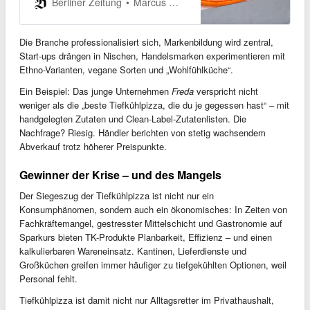
verlangt durchaus Gefühl. Wir
Marcus Weingärtner,Maximilian Beer,Anne Vorbringer,Manuel Almeida Vergara
Berliner Zeitung
haben den Test gemacht.
Die Branche professionalisiert sich, Markenbildung wird zentral,
Start-ups drängen in Nischen, Handelsmarken experimentieren mit
Ethno-Varianten, vegane Sorten und „Wohlfühlküche“.
Ein Beispiel: Das junge Unternehmen
Freda
verspricht nicht
weniger als die „beste Tiefkühlpizza, die du je gegessen hast“ – mit
handgelegten Zutaten und Clean-Label-Zutatenlisten. Die
Nachfrage? Riesig. Händler berichten von stetig wachsendem
Abverkauf trotz höherer Preispunkte.
Gewinner der Krise – und des Mangels
Der Siegeszug der Tiefkühlpizza ist nicht nur ein
Konsumphänomen, sondern auch ein ökonomisches: In Zeiten von
Fachkräftemangel, gestresster Mittelschicht und Gastronomie auf
Sparkurs bieten TK-Produkte Planbarkeit, Effizienz – und einen
kalkulierbaren Wareneinsatz. Kantinen, Lieferdienste und
Großküchen greifen immer häufiger zu tiefgekühlten Optionen, weil
Personal fehlt.
Tiefkühlpizza ist damit nicht nur Alltagsretter im Privathaushalt,