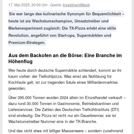
17. Mai 2025, 20:00 Uhr
·
Quelle:
InvestmentWeek
Sie war lange das kulinarische Synonym für Bequemlichkeit –
heute ist sie Wachstumschampion, Umsatztreiber und
Markenexperiment zugleich: Die TK-Pizza erlebt eine stille
Revolution, angeführt von Start-ups, Supermärkten und
Premium-Strategen.
Aus dem Backofen an die Börse: Eine Branche im
Höhenflug
Wer heute durch deutsche Supermärkte schlendert, kommt an ihr
kaum vorbei: der Tiefkühlpizza. Was einst als Notlösung für
Kochfaule galt, ist zur tragenden Säule eines Milliardenmarktes
geworden.
Über 395.000 Tonnen wurden 2024 allein im Einzelhandel verkauft –
dazu rund 30.000 Tonnen in Gastronomie, Betriebskantinen und
Lieferservices. Die Zahlen des Deutschen Tiefkühlinstituts (DTI)
sind eindeutig: Die Pizza ist nicht nur ein Dauerbrenner, sie ist
Wachstumstreiber Nummer eins in der TK-Branche.
Und das nicht etwa mit billiger Massenware – sondern zunehmend