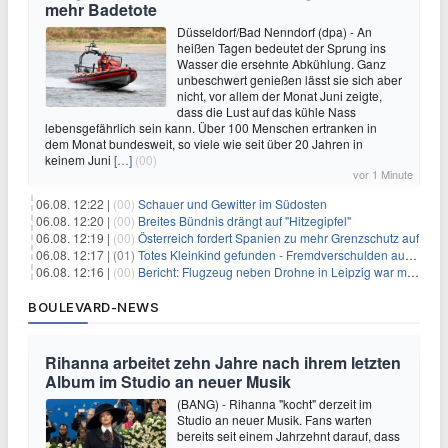
mehr Badetote
Düsseldorf/Bad Nenndorf (dpa) - An
heißen Tagen bedeutet der Sprung ins
Wasser die ersehnte Abkühlung. Ganz
unbeschwert genießen lässt sie sich aber
nicht, vor allem der Monat Juni zeigte,
dass die Lust auf das kühle Nass
lebensgefährlich sein kann. Über 100 Menschen ertranken in
dem Monat bundesweit, so viele wie seit über 20 Jahren in
keinem Juni
[…]
(00)
vor 1 Minute
06.08. 12:22 |
(00)
Schauer und Gewitter im Südosten
06.08. 12:20 |
(00)
Breites Bündnis drängt auf "Hitzegipfel"
06.08. 12:19 |
(00)
Österreich fordert Spanien zu mehr Grenzschutz auf
06.08. 12:17 |
(01)
Totes Kleinkind gefunden - Fremdverschulden ausgeschlossen
06.08. 12:16 |
(00)
Bericht: Flugzeug neben Drohne in Leipzig war mit Munition beladen
BOULEVARD-NEWS
Rihanna arbeitet zehn Jahre nach ihrem letzten
Album im Studio an neuer Musik
(BANG) - Rihanna "kocht" derzeit im
Studio an neuer Musik. Fans warten
bereits seit einem Jahrzehnt darauf, dass