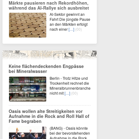
Märkte pausieren nach Rekordhöhen,
während das AI-Rallye sich ausbreitet
AI-Sektor gewinnt an
Fahrt Die jüngste Pause
an den Märkten erfolgt
nach einer
[…]
(00)
Keine flächendeckenden Engpässe
bei Mineralwasser
Berlin - Trotz Hitze und
Trockenheit rechnet die
Mineralbrunnenbranche
nicht mit
[…]
(00)
Oasis wollen alte Streitigkeiten vor
Aufnahme in die Rock and Roll Hall of
Fame begraben
(BANG) - Oasis könnte
bei der bevorstehenden
Aufnahme in die Rock