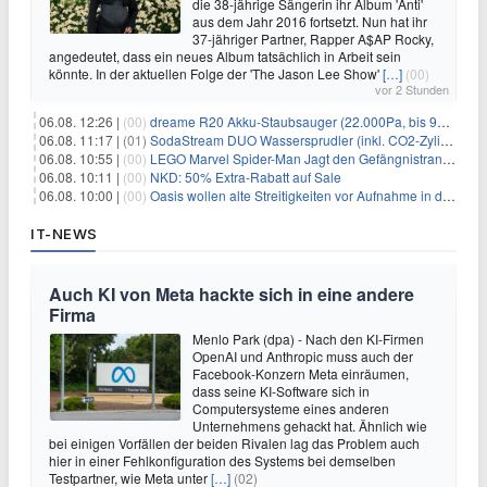
die 38-jährige Sängerin ihr Album 'Anti'
aus dem Jahr 2016 fortsetzt. Nun hat ihr
37-jähriger Partner, Rapper A$AP Rocky,
angedeutet, dass ein neues Album tatsächlich in Arbeit sein
könnte. In der aktuellen Folge der 'The Jason Lee Show'
[…]
(00)
vor 2 Stunden
06.08. 12:26 |
(00)
dreame R20 Akku-Staubsauger (22.000Pa, bis 90 Min. Laufzeit) für 169€
06.08. 11:17 |
(01)
SodaStream DUO Wassersprudler (inkl. CO2-Zylinder) für 94€
06.08. 10:55 |
(00)
LEGO Marvel Spider-Man Jagt den Gefängnistransporter (76349) für 32,99€
06.08. 10:11 |
(00)
NKD: 50% Extra-Rabatt auf Sale
06.08. 10:00 |
(00)
Oasis wollen alte Streitigkeiten vor Aufnahme in die Rock and Roll Hall of Fame begraben
IT-NEWS
Auch KI von Meta hackte sich in eine andere
Firma
Menlo Park (dpa) - Nach den KI-Firmen
OpenAI und Anthropic muss auch der
Facebook-Konzern Meta einräumen,
dass seine KI-Software sich in
Computersysteme eines anderen
Unternehmens gehackt hat. Ähnlich wie
bei einigen Vorfällen der beiden Rivalen lag das Problem auch
hier in einer Fehlkonfiguration des Systems bei demselben
Testpartner, wie Meta unter
[…]
(02)