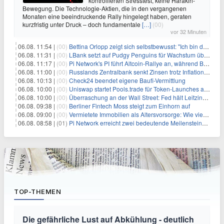
kontrollierten Stresstest, keine Harakiri-
Bewegung. Die Technologie-Aktien, die in den vergangenen
Monaten eine beeindruckende Rally hingelegt haben, geraten
kurzfristig unter Druck – doch fundamentale
[…]
(00)
vor 32 Minuten
06.08. 11:54 |
(00)
Bettina Orlopp zeigt sich selbstbewusst: "Ich bin die Vorstandsvorsitzende"
06.08. 11:31 |
(00)
LBank setzt auf Pudgy Penguins für Wachstum über den Handel hinaus
06.08. 11:17 |
(00)
Pi Network's PI führt Altcoin-Rallye an, während Bitcoin $65.000 anpeilt
06.08. 11:00 |
(00)
Russlands Zentralbank senkt Zinsen trotz Inflations-Schock – ein riskantes Spiel
06.08. 10:13 |
(00)
Check24 beendet eigene Baufi-Vermittlung
06.08. 10:00 |
(00)
Uniswap startet Pools.trade für Token-Launches auf Robinhood Chain
06.08. 10:00 |
(00)
Überraschung an der Wall Street: Fed hält Leitzins fest – aber Warsh sendet klares Signal
06.08. 09:38 |
(00)
Berliner Fintech Moss steigt zum Einhorn auf
06.08. 09:00 |
(00)
Vermietete Immobilien als Altersvorsorge: Wie viel Rendite Vermieter wirklich verdienen
06.08. 08:58 |
(01)
Pi Network erreicht zwei bedeutende Meilensteine in einer Rallye
TOP-THEMEN
Die gefährliche Lust auf Abkühlung - deutlich