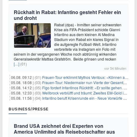
Rückhalt in Rabat: Infantino gesteht Fehler ein
und droht
Rabat (dpa) - Inmitten seiner schwersten
Krise als FIFA-Präsident schickte Gianni
Infantino aus dem kleinen Al Medina
Stadium von Rabat ein klares Signal in
die aufgeregte Fußball-Welt. Infantino
verbreitete via Instagram ein Foto mit
seinem in der vergangenen Woche noch abtrünnig wirkenden
Generalsekretär Mattias Grafström. Beide grinsen und recken
[…]
(01)
vor 54 Minuten
06.08. 09:12 |
(01)
Frauen-Tour erklimmt Mythos Ventoux: «Können alles schaffen»
05.08. 18:08 |
(03)
Frauen-Tour: Niedermaier nun Vierte der Gesamtwertung
05.08. 14:12 |
(05)
Figo fordert Infantinos Rücktritt: «Er sollte gehen. Jetzt»
05.08. 12:33 |
(03)
Wellbrock verblüfft und träumt: Zweites EM-Gold in Paris
05.08. 11:56 |
(04)
Infantino beruft Krisenrunde ein - Neue Vorwürfe gegen FIFA
BUSINESS/PRESSE
Brand USA zeichnet drei Experten von
America Unlimited als Reisebotschafter aus