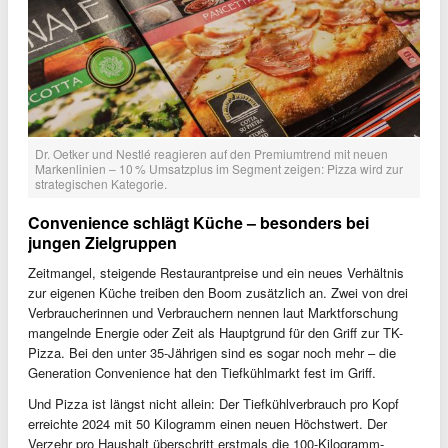
Dr. Oetker und Nestlé reagieren auf den Premiumtrend mit neuen 
Markenlinien – 10 % Umsatzplus im Segment zeigen: Pizza wird zur 
strategischen Kategorie.
Convenience schlägt Küche – besonders bei
jungen Zielgruppen
Zeitmangel, steigende Restaurantpreise und ein neues Verhältnis
zur eigenen Küche treiben den Boom zusätzlich an. Zwei von drei
Verbraucherinnen und Verbrauchern nennen laut Marktforschung
mangelnde Energie oder Zeit als Hauptgrund für den Griff zur TK-
Pizza. Bei den unter 35-Jährigen sind es sogar noch mehr – die
Generation Convenience hat den Tiefkühlmarkt fest im Griff.
Und Pizza ist längst nicht allein: Der Tiefkühlverbrauch pro Kopf
erreichte 2024 mit 50 Kilogramm einen neuen Höchstwert. Der
Verzehr pro Haushalt überschritt erstmals die 100-Kilogramm-