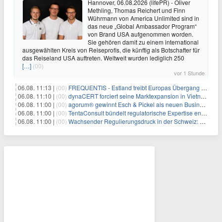
Hannover, 06.08.2026 (lifePR) - Oliver
Methling, Thomas Reichert und Finn
Wührmann von America Unlimited sind in
das neue „Global Ambassador Program“
von Brand USA aufgenommen worden.
Sie gehören damit zu einem international
ausgewählten Kreis von Reiseprofis, die künftig als Botschafter für
das Reiseland USA auftreten. Weltweit wurden lediglich 250
[…]
(00)
vor 1 Stunde
06.08. 11:13 |
(00)
FREQUENTIS - Estland treibt Europas Übergang zu digitalen NOTAM-Diensten mit FREQUENTIS voran
06.08. 11:10 |
(00)
dynaCERT forciert seine Marktexpansion in Vietnam
06.08. 11:00 |
(00)
agorum® gewinnt Esch & Pickel als neuen Business Partner für Mittelstand
06.08. 11:00 |
(00)
TentaConsult bündelt regulatorische Expertise entlang des gesamten Produktlebenszyklus
06.08. 11:00 |
(00)
Wachsender Regulierungsdruck in der Schweiz: Warum Wirtschaftsprüfer Mitarbeiter-Screening jetzt priorisieren müssen