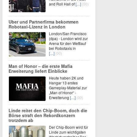
and Roll Hall of
[…]
(00)
Uber und Partnerfirma bekommen
Robotaxi-Lizenz in London
London/San Francisco
(dpa) - London wird zur
Arena für den Wettlauf
bei Robotaxis in
[…]
(00)
Man of Honor – die erste Mafia
Erweiterung liefert Einblicke
Heute haben 2K und
Hangar 13 erstes
Gameplay-Material zur
„Man of Honor“ -
Erweiterung
[…]
(00)
Linde reitet den Chip-Boom, doch die
Börse straft den Rekordkonzern
trotzdem ab
Der Chip-Boom wird für
Linde zum wichtigsten
Wachstumstreiber Der