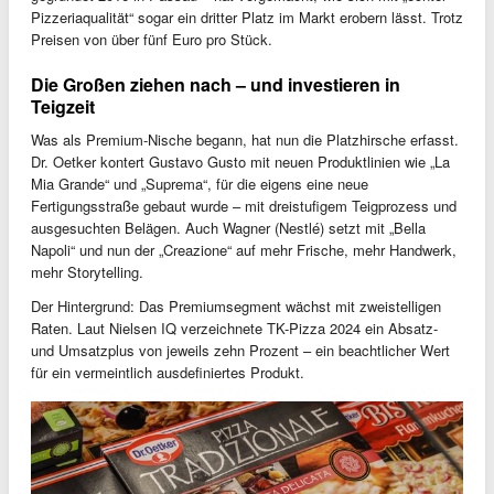
Pizzeriaqualität“ sogar ein dritter Platz im Markt erobern lässt. Trotz
Preisen von über fünf Euro pro Stück.
Die Großen ziehen nach – und investieren in
Teigzeit
Was als Premium-Nische begann, hat nun die Platzhirsche erfasst.
Dr. Oetker kontert Gustavo Gusto mit neuen Produktlinien wie „La
Mia Grande“ und „Suprema“, für die eigens eine neue
Fertigungsstraße gebaut wurde – mit dreistufigem Teigprozess und
ausgesuchten Belägen. Auch Wagner (Nestlé) setzt mit „Bella
Napoli“ und nun der „Creazione“ auf mehr Frische, mehr Handwerk,
mehr Storytelling.
Der Hintergrund: Das Premiumsegment wächst mit zweistelligen
Raten. Laut Nielsen IQ verzeichnete TK-Pizza 2024 ein Absatz-
und Umsatzplus von jeweils zehn Prozent – ein beachtlicher Wert
für ein vermeintlich ausdefiniertes Produkt.