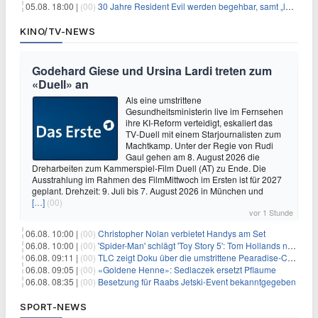
05.08. 18:00 |
(00)
30 Jahre Resident Evil werden begehbar, samt „lebensgroßem Leon“
KINO/TV-NEWS
Godehard Giese und Ursina Lardi treten zum
«Duell» an
Als eine umstrittene
Gesundheitsministerin live im Fernsehen
ihre KI-Reform verteidigt, eskaliert das
TV-Duell mit einem Starjournalisten zum
Machtkamp. Unter der Regie von Rudi
Gaul gehen am 8. August 2026 die
Dreharbeiten zum Kammerspiel-Film Duell (AT) zu Ende. Die
Ausstrahlung im Rahmen des FilmMittwoch im Ersten ist für 2027
geplant. Drehzeit: 9. Juli bis 7. August 2026 in München und
[…]
(00)
vor 1 Stunde
06.08. 10:00 |
(00)
Christopher Nolan verbietet Handys am Set
06.08. 10:00 |
(00)
'Spider-Man' schlägt 'Toy Story 5': Tom Hollands neuer Film bricht alle Rekorde
06.08. 09:11 |
(00)
TLC zeigt Doku über die umstrittene Pearadise-Community
06.08. 09:05 |
(00)
«Goldene Henne»: Sedlaczek ersetzt Pflaume
06.08. 08:35 |
(00)
Besetzung für Raabs Jetski-Event bekanntgegeben
SPORT-NEWS