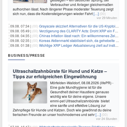
Verbraucher und Anleger gleichermaßen
aufhorchen lässt. Nach längerer Phase moderater Teuerung zeigt
sich nun, dass die Kostensteigerungen wieder Fahrt
[…]
(00)
vor 29 Minuten
09.08. 07:34 |
(00)
Grayscale skizziert Alternativen für die US-Kryptoindustrie ohne CLARITY Act
09.08. 05:49 |
(00)
Verzögerung des CLARITY Acts: Droht XRP ein Fall unter die $1-Marke?
09.08. 04:35 |
(00)
Chinas Inflation lässt nach: Ein willkommenes Zeichen für Investoren angesichts der Folgen des Öl-Schocks
09.08. 02:35 |
(00)
Koreas Aktienmarkt stabilisiert sich, da gehebelte Positionen abgebaut werden
09.08. 01:38 |
(00)
Wichtige XRP Ledger Aktualisierung zielt auf institutionelle Akzeptanz ab
BUSINESS/PRESSE
Ultraschallzahnbürste für Hund und Katze –
Tipps zur erfolgreichen Eingewöhnung
Mörfelden-Walldorf, 08.08.2026 (lifePR) -
Eine gute Mundhygiene ist für die
Gesundheit deiner Haustiere genauso
wichtig wie für deine eigene. Unsere
emmi-pet Ultraschallzahnbürste bietet
eine sanfte und effektive Lösung zur
Zahnpflege für Hunde und Katzen. Doch wie gewöhnst du deine
tierischen Freunde an unser hochmodernes und sehr
[…]
(00)
vor 24 Stunden
07.08. 16:47 |
(00)
Wirtschaftsstaatssekretär Thomas Dörflinger besucht Handwerksbetrieb im Kammerbezirk Freiburg