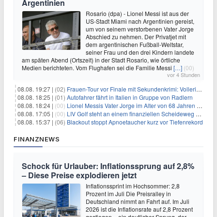
Argentinien
Rosario (dpa) - Lionel Messi ist aus der
US-Stadt Miami nach Argentinien gereist,
um von seinem verstorbenen Vater Jorge
Abschied zu nehmen. Der Privatjet mit
dem argentinischen Fußball-Weltstar,
seiner Frau und den drei Kindern landete
am späten Abend (Ortszeit) in der Stadt Rosario, wie örtliche
Medien berichteten. Vom Flughafen sei die Familie Messi
[…]
(00)
vor 4 Stunden
08.08. 19:27 |
(02)
Frauen-Tour vor Finale mit Sekundenkrimi: Vollering in Gelb
08.08. 18:25 |
(01)
Autofahrer fährt in Italien in Gruppe von Radlern
08.08. 18:24 |
(00)
Lionel Messis Vater Jorge im Alter von 68 Jahren gestorben
08.08. 17:05 |
(00)
LIV Golf steht an einem finanziellen Scheideweg auf der Suche nach neuen Investitionen
08.08. 15:37 |
(06)
Blackout stoppt Apnoetaucher kurz vor Tiefenrekord
FINANZNEWS
Schock für Urlauber: Inflationssprung auf 2,8%
– Diese Preise explodieren jetzt
Inflationssprint im Hochsommer: 2,8
Prozent im Juli Die Preisralley in
Deutschland nimmt an Fahrt auf. Im Juli
2026 ist die Inflationsrate auf 2,8 Prozent
gestiegen – ein deutlicher Sprung, der