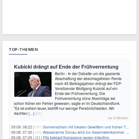
TOP-THEMEN
Kubicki drängt auf Ende der Frühverrentung
Berlin - In der Debatte um die geplante
Abschaffung der abschlagsfreien Rente
nach 45 Beitragsjahren drängt der FDP-
Vorsitzende Wolfgang Kubicki auf ein
Ende der Frühverrentung. Die
Frühverrentung ohne Abschläge sei
schon früher ein Fehler gewesen, sagte er im Deutschlandfunk.
"Es ist extrem teuer, betrifft nur wenige Persönlichkeiten. Wir
dachten
[…]
(00)
vor 2 Minuten
09.08. 08:22 |
(00)
Sonnenschein mit lokalen Gewittern und hohen Temperaturen
09.08. 07:30 |
(00)
Wasserarme Donau wird zur Asservatenkammer der Geschichte
09.08. 07:26 |
(01)
Fifa beklagt Kampagne gegen Infantino