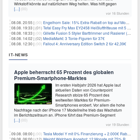
Wirkstoff könnte auf natürlichem Weg helfen. Was hilft gegen
[…]
(00)
vor 16 Stunden
08.08. 20:55 |
(00)
Engelhorn Sale: 15% Extra-Rabatt on top auf Mode- und Sport-Artikel
08.08. 19:33 |
(01)
Tefal Easy Fry Max EY2458 Heißluftfritteuse mit 5 Litern für 64,99€
08.08. 18:33 |
(00)
Gillette Fusion 5 Styler Barttrimmer und Rasierer (All in One) für 16€
08.08. 14:02 |
(02)
MediaMarkt: 3 Tonie-Figuren für 37€
08.08. 12:30 |
(00)
Fallout 4: Anniversary Edition Switch 2 für 42,39€
IT-NEWS
Apple beherrscht 65 Prozent des globalen
Premium-Smartphone-Marktes
Im ersten Halbjahr 2026 hat Apple laut
aktuellen Daten von Counterpoint
Research stolze 65 Prozent des
weltweiten Marktes für Premium-
Smartphones erobert. Vor allem die hohe
Nachfrage nach der iPhone 17 Modellreihe trieb das Wachstum
im Berichtszeitraum an. iPhone führt das Premium-Segment
[…]
(00)
vor 19 Stunden
09.08. 08:00 |
(00)
Tesla Model Y mit 0% Finanzierung + 2.000€ Rabatt für 38.970€
09.08. 06:00 |
(12)
Weight Watchers Angebot: 12 Monate mit 75% Rabatt ab 6,25€/Monat