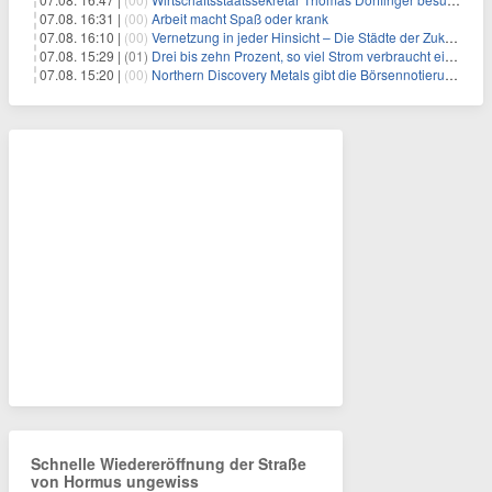
07.08. 16:31 |
(00)
Arbeit macht Spaß oder krank
07.08. 16:10 |
(00)
Vernetzung in jeder Hinsicht – Die Städte der Zukunft sind grün-blau
07.08. 15:29 |
(01)
Drei bis zehn Prozent, so viel Strom verbraucht ein Aufzug im Gebäude
07.08. 15:20 |
(00)
Northern Discovery Metals gibt die Börsennotierung an der Frankfurter Wertpapierbörse bekannt
Schnelle Wiedereröffnung der Straße
von Hormus ungewiss