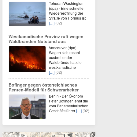
Teheran/Washington
(dpa) - Eine schnelle
Wiedereröffnung der
Straße von Hormus ist
[…]
(02)
Westkanadische Provinz ruft wegen
Waldbränden Notstand aus
Vancouver (dpa) -
Wegen sich rasant
ausbreitender
Waldbrände hat die
westkanadische
[…]
(02)
Bofinger gegen österreichisches
Renten-Modell für Schwerarbeiter
Berlin - Der Ökonom
Peter Bofinger lehnt die
vom Parlamentarischen
Geschäftsführer
[…]
(02)