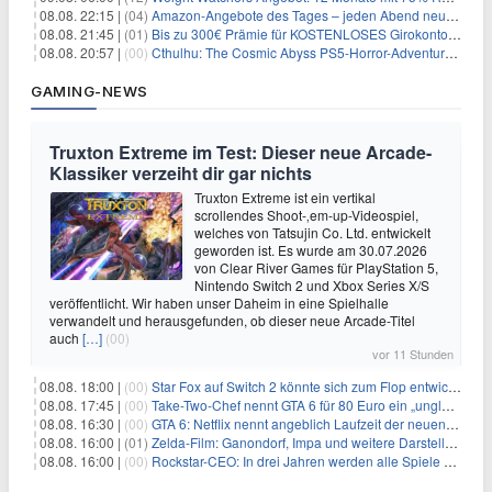
08.08. 22:15 |
(04)
Amazon-Angebote des Tages – jeden Abend neue Deals zum Stöbern
08.08. 21:45 |
(01)
Bis zu 300€ Prämie für KOSTENLOSES Girokonto bei der Santander – 50€ schon nach 1 Woche!
08.08. 20:57 |
(00)
Cthulhu: The Cosmic Abyss PS5-Horror-Adventure für 27,99€
GAMING-NEWS
Truxton Extreme im Test: Dieser neue Arcade-
Klassiker verzeiht dir gar nichts
Truxton Extreme ist ein vertikal
scrollendes Shoot-‚em-up-Videospiel,
welches von Tatsujin Co. Ltd. entwickelt
geworden ist. Es wurde am 30.07.2026
von Clear River Games für PlayStation 5,
Nintendo Switch 2 und Xbox Series X/S
veröffentlicht. Wir haben unser Daheim in eine Spielhalle
verwandelt und herausgefunden, ob dieser neue Arcade-Titel
auch
[…]
(00)
vor 11 Stunden
08.08. 18:00 |
(00)
Star Fox auf Switch 2 könnte sich zum Flop entwickeln
08.08. 17:45 |
(00)
Take-Two-Chef nennt GTA 6 für 80 Euro ein „unglaubliches Schnäppchen“
08.08. 16:30 |
(00)
GTA 6: Netflix nennt angeblich Laufzeit der neuen Gameplay-Präsentation
08.08. 16:00 |
(01)
Zelda-Film: Ganondorf, Impa und weitere Darsteller sollen feststehen
08.08. 16:00 |
(00)
Rockstar-CEO: In drei Jahren werden alle Spiele gestreamt