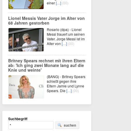
einer
[…]
(00)
Lionel Messis Vater Jorge im Alter von
68 Jahren gestorben
Rosario (dpa) - Lionel
Messi trauert um seinen
Vater. Jorge Messi ist im
Alter von
[…]
(00)
Britney Spears rechnet mit ihren Eltern
ab: 'Ich ging zwei Monate lang auf die
Knie und weinte'
(BANG) - Britney Spears
schießt gegen ihre
Eltern Jamie und Lynne
Spears. Die
[…]
(00)
Suchbegriff
suchen