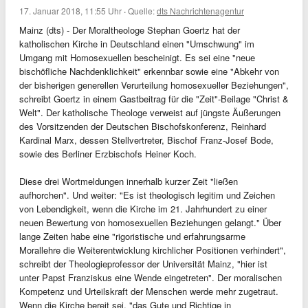
17. Januar 2018, 11:55 Uhr
·
Quelle:
dts Nachrichtenagentur
Mainz (dts) - Der Moraltheologe Stephan Goertz hat der
katholischen Kirche in Deutschland einen "Umschwung" im
Umgang mit Homosexuellen bescheinigt. Es sei eine "neue
bischöfliche Nachdenklichkeit" erkennbar sowie eine "Abkehr von
der bisherigen generellen Verurteilung homosexueller Beziehungen",
schreibt Goertz in einem Gastbeitrag für die "Zeit"-Beilage "Christ &
Welt". Der katholische Theologe verweist auf jüngste Äußerungen
des Vorsitzenden der Deutschen Bischofskonferenz, Reinhard
Kardinal Marx, dessen Stellvertreter, Bischof Franz-Josef Bode,
sowie des Berliner Erzbischofs Heiner Koch.
Diese drei Wortmeldungen innerhalb kurzer Zeit "ließen
aufhorchen". Und weiter: "Es ist theologisch legitim und Zeichen
von Lebendigkeit, wenn die Kirche im 21. Jahrhundert zu einer
neuen Bewertung von homosexuellen Beziehungen gelangt." Über
lange Zeiten habe eine "rigoristische und erfahrungsarme
Morallehre die Weiterentwicklung kirchlicher Positionen verhindert",
schreibt der Theologieprofessor der Universität Mainz, "hier ist
unter Papst Franziskus eine Wende eingetreten". Der moralischen
Kompetenz und Urteilskraft der Menschen werde mehr zugetraut.
Wenn die Kirche bereit sei, "das Gute und Richtige in