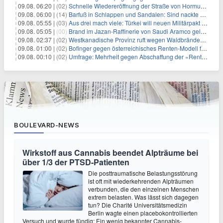
09.08. 06:20 |
(02)
Schnelle Wiedereröffnung der Straße von Hormus ungewiss
09.08. 06:00 |
(14)
Barfuß in Schlappen und Sandalen: Sind nackte Füße eklig?
09.08. 05:55 |
(03)
Aus drei mach viele: Türkei will neuen Militärpakt erweitern
09.08. 05:05 |
(00)
Brand im Jazan-Raffinerie von Saudi Aramco gelöscht: Auswirkungen auf die Energiemärkte
09.08. 02:37 |
(02)
Westkanadische Provinz ruft wegen Waldbränden Notstand aus
09.08. 01:00 |
(02)
Bofinger gegen österreichisches Renten-Modell für Schwerarbeiter
09.08. 00:10 |
(02)
Umfrage: Mehrheit gegen Abschaffung der «Rente mit 63»
BOULEVARD-NEWS
Wirkstoff aus Cannabis beendet Alpträume bei
über 1/3 der PTSD-Patienten
Die posttraumatische Belastungsstörung
ist oft mit wiederkehrenden Alpträumen
verbunden, die den einzelnen Menschen
extrem belasten. Was lässt sich dagegen
tun? Die Charité Universitätsmedizin
Berlin wagte einen placebokontrollierten
Versuch und wurde fündig: Ein wenig bekannter Cannabis-