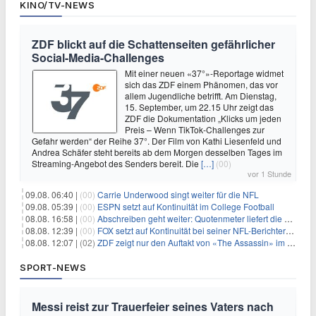
KINO/TV-NEWS
ZDF blickt auf die Schattenseiten gefährlicher
Social-Media-Challenges
Mit einer neuen «37°»-Reportage widmet
sich das ZDF einem Phänomen, das vor
allem Jugendliche betrifft. Am Dienstag,
15. September, um 22.15 Uhr zeigt das
ZDF die Dokumentation „Klicks um jeden
Preis – Wenn TikTok-Challenges zur
Gefahr werden“ der Reihe 37°. Der Film von Kathi Liesenfeld und
Andrea Schäfer steht bereits ab dem Morgen desselben Tages im
Streaming-Angebot des Senders bereit. Die
[…]
(00)
vor 1 Stunde
09.08. 06:40 |
(00)
Carrie Underwood singt weiter für die NFL
09.08. 05:39 |
(00)
ESPN setzt auf Kontinuität im College Football
08.08. 16:58 |
(00)
Abschreiben geht weiter: Quotenmeter liefert die Vorlagen
08.08. 12:39 |
(00)
FOX setzt auf Kontinuität bei seiner NFL-Berichterstattung
08.08. 12:07 |
(02)
ZDF zeigt nur den Auftakt von «The Assassin» im Fernsehen
SPORT-NEWS
Messi reist zur Trauerfeier seines Vaters nach