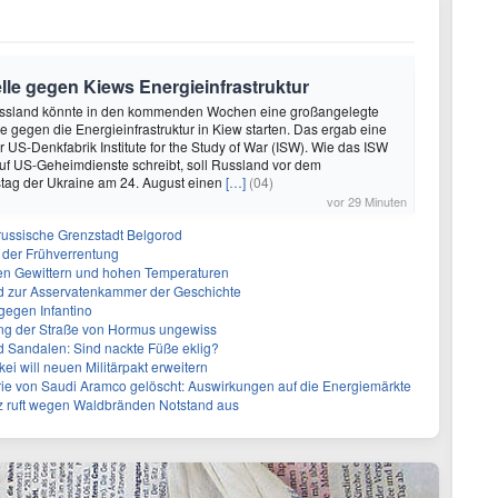
lle gegen Kiews Energieinfrastruktur
ssland könnte in den kommenden Wochen eine großangelegte
 gegen die Energieinfrastruktur in Kiew starten. Das ergab eine
 US-Denkfabrik Institute for the Study of War (ISW). Wie das ISW
uf US-Geheimdienste schreibt, soll Russland vor dem
tag der Ukraine am 24. August einen
[…]
(04)
vor 29 Minuten
f russische Grenzstadt Belgorod
 der Frühverrentung
en Gewittern und hohen Temperaturen
 zur Asservatenkammer der Geschichte
gegen Infantino
ng der Straße von Hormus ungewiss
d Sandalen: Sind nackte Füße eklig?
kei will neuen Militärpakt erweitern
rie von Saudi Aramco gelöscht: Auswirkungen auf die Energiemärkte
z ruft wegen Waldbränden Notstand aus