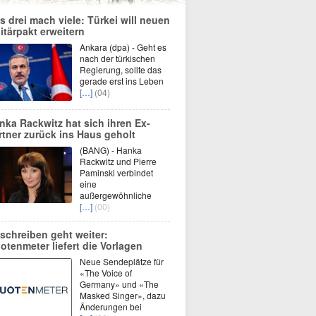
s drei mach viele: Türkei will neuen
litärpakt erweitern
Ankara (dpa) - Geht es
nach der türkischen
Regierung, sollte das
gerade erst ins Leben
[…]
(04)
nka Rackwitz hat sich ihren Ex-
rtner zurück ins Haus geholt
(BANG) - Hanka
Rackwitz und Pierre
Paminski verbindet
eine
außergewöhnliche
[…]
(00)
schreiben geht weiter:
otenmeter liefert die Vorlagen
Neue Sendeplätze für
«The Voice of
Germany» und «The
Masked Singer», dazu
Änderungen bei