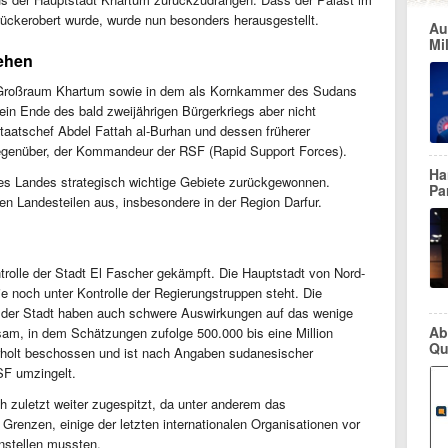
kerobert wurde, wurde nun besonders herausgestellt.
Au
Mi
sehen
m Großraum Khartum sowie in dem als Kornkammer des Sudans
ein Ende des bald zweijährigen Bürgerkriegs aber nicht
taatschef Abdel Fattah al-Burhan und dessen früherer
egenüber, der Kommandeur der RSF (Rapid Support Forces).
Ha
es Landes strategisch wichtige Gebiete zurückgewonnen.
Pa
hen Landesteilen aus, insbesondere in der Region Darfur.
ntrolle der Stadt El Fascher gekämpft. Die Hauptstadt von Nord-
 die noch unter Kontrolle der Regierungstruppen steht. Die
der Stadt haben auch schwere Auswirkungen auf das wenige
Ab
sam, in dem Schätzungen zufolge 500.000 bis eine Million
Qu
holt beschossen und ist nach Angaben sudanesischer
RSF umzingelt.
h zuletzt weiter zugespitzt, da unter anderem das
enzen, einige der letzten internationalen Organisationen vor
instellen mussten.