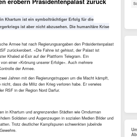
n erobern Präsidentenpalast zurück
So
n Khartum ist ein symbolträchtiger Erfolg für die
erkriegs ist aber nicht abzusehen. Die humanitäre Krise
ische Armee hat nach Regierungsangaben den Präsidentenpalast
SF zurückerobert. «Die Fahne ist gehisst, der Palast ist
ter Khaled al-Esir auf der Plattform Telegram. Ein
von einer «Krönung unserer Erfolge». Auch mehrere
Kontrolle der Armee.
t zwei Jahren mit den Regierungstruppen um die Macht kämpft,
 nicht, dass die Miliz den Krieg verloren habe. Er verwies
er RSF in der Region Nord Darfur.
waren in Khartum und angrenzenden Städten wie Omdurman
chdem Soldaten und Augenzeugen in sozialen Medien Bilder und
atten. Trotz deutlicher Kampfspuren schwenkten jubelnde
Um
d Gewehre.
Ab