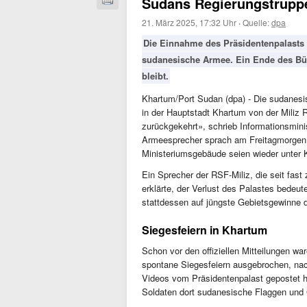
Sudans Regierungstruppe
21. März 2025, 17:32 Uhr
·
Quelle:
dpa
Die Einnahme des Präsidentenpalasts i
sudanesische Armee. Ein Ende des Bürg
bleibt.
Khartum/Port Sudan (dpa) - Die sudanes
in der Hauptstadt Khartum von der Miliz R
zurückgekehrt», schrieb Informationsminis
Armeesprecher sprach am Freitagmorgen 
Ministeriumsgebäude seien wieder unter 
Ein Sprecher der RSF-Miliz, die seit fas
erklärte, der Verlust des Palastes bedeute
stattdessen auf jüngste Gebietsgewinne d
Siegesfeiern in Khartum
Schon vor den offiziellen Mitteilungen 
spontane Siegesfeiern ausgebrochen, na
Videos vom Präsidentenpalast gepostet h
Soldaten dort sudanesische Flaggen un