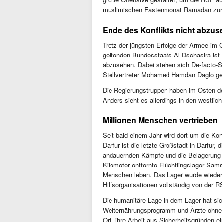
muslimischen Fastenmonat Ramadan zurüc
Ende des Konflikts nicht abzu
Trotz der jüngsten Erfolge der Armee i
geltenden Bundesstaats Al Dschasira ist 
abzusehen. Dabei stehen sich De-facto-S
Stellvertreter Mohamed Hamdan Daglo g
Die Regierungstruppen haben im Osten d
Anders sieht es allerdings in den westlic
Millionen Menschen vertrieben
Seit bald einem Jahr wird dort um die Ko
Darfur ist die letzte Großstadt in Darfur,
andauernden Kämpfe und die Belagerung 
Kilometer entfernte Flüchtlingslager Sam
Menschen leben. Das Lager wurde wieder
Hilfsorganisationen vollständig von der 
Die humanitäre Lage in dem Lager hat sic
Welternährungsprogramm und Ärzte ohne Gr
Ort, ihre Arbeit aus Sicherheitsgründen e