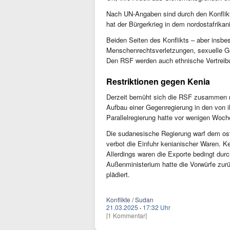
Nach UN-Angaben sind durch den Konflikt
hat der Bürgerkrieg in dem nordostafrikan
Beiden Seiten des Konflikts – aber insb
Menschenrechtsverletzungen, sexuelle Gew
Den RSF werden auch ethnische Vertreibun
Restriktionen gegen Kenia
Derzeit bemüht sich die RSF zusammen mi
Aufbau einer Gegenregierung in den von i
Parallelregierung hatte vor wenigen Woch
Die sudanesische Regierung warf dem ost
verbot die Einfuhr kenianischer Waren. Ke
Allerdings waren die Exporte bedingt dur
Außenministerium hatte die Vorwürfe zurü
plädiert.
Konflikte / Sudan
21.03.2025
·
17:32 Uhr
[1 Kommentar]