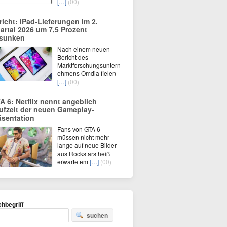
[…]
(00)
richt: iPad-Lieferungen im 2.
artal 2026 um 7,5 Prozent
sunken
Nach einem neuen
Bericht des
Marktforschungsuntern
ehmens Omdia fielen
[…]
(00)
A 6: Netflix nennt angeblich
ufzeit der neuen Gameplay-
äsentation
Fans von GTA 6
müssen nicht mehr
lange auf neue Bilder
aus Rockstars heiß
erwartetem
[…]
(00)
hbegriff
suchen