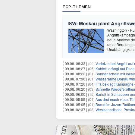
TOP-THEMEN
ISW: Moskau plant Angriffswe
Washington - Ru
Angriffskampagne
neue Analyse der
unter Berufung a
Unabhängigkeits
09.08. 08:33 |
(00)
Verletzte bei Angriff au
09.08. 08:27 |
(05)
Kubicki drängt auf Ende
09.08. 08:22 |
(01)
Sonnenschein mit lokal
09.08. 07:30 |
(01)
Wasserarme Donau wird
09.08. 07:26 |
(04)
Fifa beklagt Kampagne 
09.08. 06:20 |
(03)
Schnelle Wiedereröffnu
09.08. 06:00 |
(15)
Barfuß in Schlappen un
09.08. 05:55 |
(04)
Aus drei mach viele: Tür
09.08. 05:05 |
(01)
Brand im Jazan-Raffine
09.08. 02:37 |
(03)
Westkanadische Provin