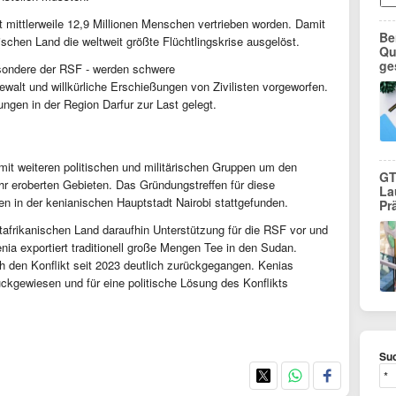
 mittlerweile 12,9 Millionen Menschen vertrieben worden. Damit
Be
ischen Land die weltweit größte Flüchtlingskrise ausgelöst.
Qu
ge
esondere der RSF - werden schwere
alt und willkürliche Erschießungen von Zivilisten vorgeworfen.
gen in der Region Darfur zur Last gelegt.
t weiteren politischen und militärischen Gruppen um den
GT
hr eroberten Gebieten. Das Gründungstreffen für diese
La
en in der kenianischen Hauptstadt Nairobi stattgefunden.
Pr
afrikanischen Land daraufhin Unterstützung für die RSF vor und
nia exportiert traditionell große Mengen Tee in den Sudan.
ch den Konflikt seit 2023 deutlich zurückgegangen. Kenias
ckgewiesen und für eine politische Lösung des Konflikts
Suc