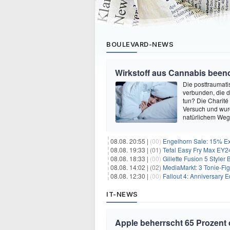
BOULEVARD-NEWS
Wirkstoff aus Cannabis beend
Die posttraumati
verbunden, die 
tun? Die Charité
Versuch und wurd
natürlichem Weg 
08.08. 20:55 |
(00)
Engelhorn Sale: 15% Ext
08.08. 19:33 |
(01)
Tefal Easy Fry Max EY245
08.08. 18:33 |
(00)
Gillette Fusion 5 Styler
08.08. 14:02 |
(02)
MediaMarkt: 3 Tonie-Fig
08.08. 12:30 |
(00)
Fallout 4: Anniversary E
IT-NEWS
Apple beherrscht 65 Prozent