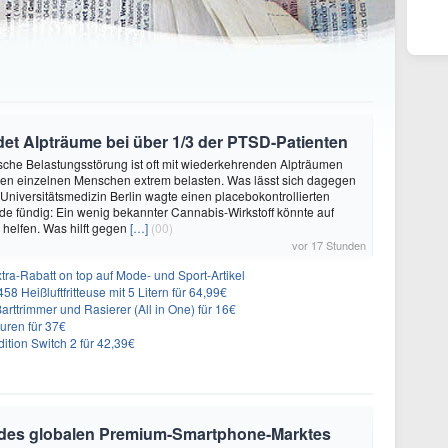
et Alpträume bei über 1/3 der PTSD-Patienten
sche Belastungsstörung ist oft mit wiederkehrenden Alpträumen
den einzelnen Menschen extrem belasten. Was lässt sich dagegen
 Universitätsmedizin Berlin wagte einen placebokontrollierten
e fündig: Ein wenig bekannter Cannabis-Wirkstoff könnte auf
helfen. Was hilft gegen
[…]
(00)
vor 17 Stunden
ra-Rabatt on top auf Mode- und Sport-Artikel
8 Heißluftfritteuse mit 5 Litern für 64,99€
 Barttrimmer und Rasierer (All in One) für 16€
uren für 37€
dition Switch 2 für 42,39€
 des globalen Premium-Smartphone-Marktes