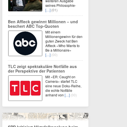
weiteren Ausgabe
seines Philosophie-
[…]
(01)
Ben Affleck gewinnt Millionen – und
beschert ABC Top-Quoten
Mit einem
Millionengewinn für den
guten Zweck hat Ben
Affleck «Who Wants to
Be a Millionaire»
[…]
(00)
TLC zeigt spektakuläre Notfälle aus
der Perspektive der Patienten
Mit «ER: Caught on
Camera» startet TLC
eine neue Doku-Reihe,
die echte Notfälle
anhand von
[…]
(00)
SPD kritisiert Härtefallregelung beim