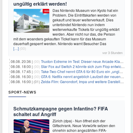
ungültig erklärt werden!
Das Nintendo Museum von Kyoto hat ein
Problem. Die Eintrittskarten werden von
gekauft und teuer weiterverkauft. Dies
unterbindet Nintendo nun indem
weiterverkaufte Tickets für ungültig erklärt
werden. Aber nicht nur das, die Person
mit dem woanders gekauften Ticket kann für das Museum
dauerhaft gesperrt werden. Nintendo warnt Besucher Das
[…]
(00)
vor 3 Stunden
08.08. 20:36 |
(00)
Truxton Extreme im Test: Dieser neue Arcade-Klassiker verzeiht dir gar nichts
08.08. 18:00 |
(00)
Star Fox auf Switch 2 könnte sich zum Flop entwickeln
08.08. 17:45 |
(00)
Take-Two-Chef nennt GTA 6 für 80 Euro ein „unglaubliches Schnäppchen“
08.08. 16:30 |
(00)
GTA 6: Netflix nennt angeblich Laufzeit der neuen Gameplay-Präsentation
08.08. 16:00 |
(01)
Zelda-Film: Ganondorf, Impa und weitere Darsteller sollen feststehen
SPORT-NEWS
Schmutzkampagne gegen Infantino? FIFA
schaltet auf Angriff
Zürich (dpa) - Nun öffnet sich der
Giftschrank. Neue Vorwürfe setzen den
ohnehin schon angezählten FIFA-