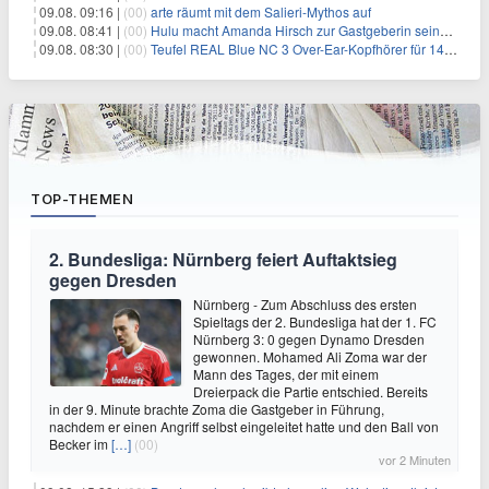
09.08. 09:16 |
(00)
arte räumt mit dem Salieri-Mythos auf
09.08. 08:41 |
(00)
Hulu macht Amanda Hirsch zur Gastgeberin seines Reality-Podcasts
09.08. 08:30 |
(00)
Teufel REAL Blue NC 3 Over-Ear-Kopfhörer für 149,99€
TOP-THEMEN
2. Bundesliga: Nürnberg feiert Auftaktsieg
gegen Dresden
Nürnberg - Zum Abschluss des ersten
Spieltags der 2. Bundesliga hat der 1. FC
Nürnberg 3: 0 gegen Dynamo Dresden
gewonnen. Mohamed Ali Zoma war der
Mann des Tages, der mit einem
Dreierpack die Partie entschied. Bereits
in der 9. Minute brachte Zoma die Gastgeber in Führung,
nachdem er einen Angriff selbst eingeleitet hatte und den Ball von
Becker im
[…]
(00)
vor 2 Minuten