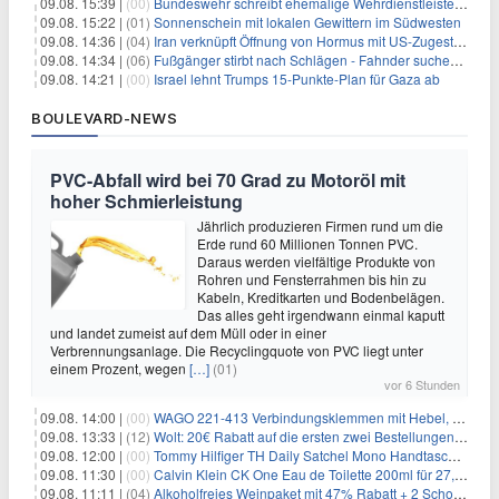
09.08. 15:39 |
(00)
Bundeswehr schreibt ehemalige Wehrdienstleistende an
09.08. 15:22 |
(01)
Sonnenschein mit lokalen Gewittern im Südwesten
09.08. 14:36 |
(04)
Iran verknüpft Öffnung von Hormus mit US-Zugeständnissen
09.08. 14:34 |
(06)
Fußgänger stirbt nach Schlägen - Fahnder suchen Autofahrer
09.08. 14:21 |
(00)
Israel lehnt Trumps 15-Punkte-Plan für Gaza ab
BOULEVARD-NEWS
PVC-Abfall wird bei 70 Grad zu Motoröl mit
hoher Schmierleistung
Jährlich produzieren Firmen rund um die
Erde rund 60 Millionen Tonnen PVC.
Daraus werden vielfältige Produkte von
Rohren und Fensterrahmen bis hin zu
Kabeln, Kreditkarten und Bodenbelägen.
Das alles geht irgendwann einmal kaputt
und landet zumeist auf dem Müll oder in einer
Verbrennungsanlage. Die Recyclingquote von PVC liegt unter
einem Prozent, wegen
[…]
(01)
vor 6 Stunden
09.08. 14:00 |
(00)
WAGO 221-413 Verbindungsklemmen mit Hebel, 50 Stück für 14,99€
09.08. 13:33 |
(12)
Wolt: 20€ Rabatt auf die ersten zwei Bestellungen für Neukunden
09.08. 12:00 |
(00)
Tommy Hilfiger TH Daily Satchel Mono Handtasche für 73,97€
09.08. 11:30 |
(00)
Calvin Klein CK One Eau de Toilette 200ml für 27,99€
09.08. 11:11 |
(04)
Alkoholfreies Weinpaket mit 47% Rabatt + 2 Schott Zwiesel Gläser GRATIS für 29,99€