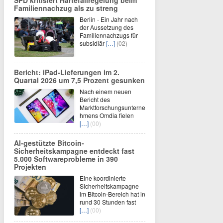
Familiennachzug als zu streng
Berlin - Ein Jahr nach
der Aussetzung des
Familiennachzugs für
subsidiär
[…]
(02)
Bericht: iPad-Lieferungen im 2.
Quartal 2026 um 7,5 Prozent gesunken
Nach einem neuen
Bericht des
Marktforschungsunterne
hmens Omdia fielen
[…]
(00)
AI-gestützte Bitcoin-
Sicherheitskampagne entdeckt fast
5.000 Softwareprobleme in 390
Projekten
Eine koordinierte
Sicherheitskampagne
im Bitcoin-Bereich hat in
rund 30 Stunden fast
[…]
(00)