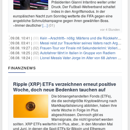
Präsidenten Gianni Infantino weiter unter
Druck. Der Fußball-Weltverband schaltet
indes in den Angriffsmodus. In der
europäischen Nacht zum Sonntag wetterte die FIFA gegen eine
angebliche Schmutzkampagne gegen ihren gewählten Boss.
«Immer deutlicher
[…]
(01)
vor 4 Stunden
09.08. 10:41 |
(00)
Kein «Arschtritt» nötig: Märtens und die Rückkehr nach Paris
09.08. 03:41 |
(00)
Messi reist zur Trauerfeier seines Vaters nach Argentinien
08.08. 19:27 |
(02)
Frauen-Tour vor Finale mit Sekundenkrimi: Vollering in Gelb
08.08. 18:25 |
(02)
Autofahrer fährt in Italien in Gruppe von Radlern
08.08. 18:24 |
(00)
Lionel Messis Vater Jorge im Alter von 68 Jahren gestorben
FINANZNEWS
Ripple (XRP) ETFs verzeichnen erneut positive
Woche, doch neue Bedenken tauchen auf
Die börsengehandelten Fonds (ETFs),
die die sechstgrößte Kryptowährung nach
Marktkapitalisierung abbilden, haben ihre
vierte Woche in Folge im Plus
abgeschlossen. Dennoch gibt es
Warnsignale, die nicht ignoriert werden
sollten. XRP ETFs weiterhin im Plus, aber... In den Monaten Mai
und Juni, in denen die Spot-ETFs für Bitcoin und Ethereum