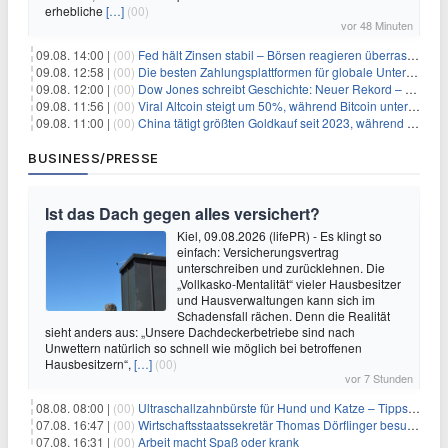
erhebliche
[…]
(00)
vor 48 Minuten
09.08. 14:00 |
(00)
Fed hält Zinsen stabil – Börsen reagieren überraschend volatil
09.08. 12:58 |
(00)
Die besten Zahlungsplattformen für globale Unternehmen im Jahr 2026
09.08. 12:00 |
(00)
Dow Jones schreibt Geschichte: Neuer Rekord – und Amazon knackt die nächste Billionen-Marke
09.08. 11:56 |
(00)
Viral Altcoin steigt um 50%, während Bitcoin unter $65.000 fällt
09.08. 11:00 |
(00)
China tätigt größten Goldkauf seit 2023, während Goldpreis um 8% steigt
BUSINESS/PRESSE
Ist das Dach gegen alles versichert?
Kiel, 09.08.2026 (lifePR) - Es klingt so
einfach: Versicherungsvertrag
unterschreiben und zurücklehnen. Die
„Vollkasko-Mentalität“ vieler Hausbesitzer
und Hausverwaltungen kann sich im
Schadensfall rächen. Denn die Realität
sieht anders aus: „Unsere Dachdeckerbetriebe sind nach
Unwettern natürlich so schnell wie möglich bei betroffenen
Hausbesitzern“,
[…]
(00)
vor 7 Stunden
08.08. 08:00 |
(00)
Ultraschallzahnbürste für Hund und Katze – Tipps zur erfolgreichen Eingewöhnung
07.08. 16:47 |
(00)
Wirtschaftsstaatssekretär Thomas Dörflinger besucht Handwerksbetrieb im Kammerbezirk Freiburg
07.08. 16:31 |
(00)
Arbeit macht Spaß oder krank