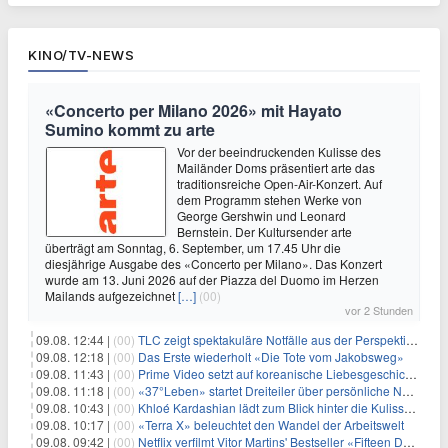
KINO/TV-NEWS
«Concerto per Milano 2026» mit Hayato
Sumino kommt zu arte
Vor der beeindruckenden Kulisse des
Mailänder Doms präsentiert arte das
traditionsreiche Open-Air-Konzert. Auf
dem Programm stehen Werke von
George Gershwin und Leonard
Bernstein. Der Kultursender arte
überträgt am Sonntag, 6. September, um 17.45 Uhr die
diesjährige Ausgabe des «Concerto per Milano». Das Konzert
wurde am 13. Juni 2026 auf der Piazza del Duomo im Herzen
Mailands aufgezeichnet
[…]
(00)
vor 2 Stunden
09.08. 12:44 |
(00)
TLC zeigt spektakuläre Notfälle aus der Perspektive der Patienten
09.08. 12:18 |
(00)
Das Erste wiederholt «Die Tote vom Jakobsweg»
09.08. 11:43 |
(00)
Prime Video setzt auf koreanische Liebesgeschichte
09.08. 11:18 |
(00)
«37°Leben» startet Dreiteiler über persönliche Neuanfänge
09.08. 10:43 |
(00)
Khloé Kardashian lädt zum Blick hinter die Kulissen ihres Freundeskreises
09.08. 10:17 |
(00)
«Terra X» beleuchtet den Wandel der Arbeitswelt
09.08. 09:42 |
(00)
Netflix verfilmt Vitor Martins' Bestseller «Fifteen Days»