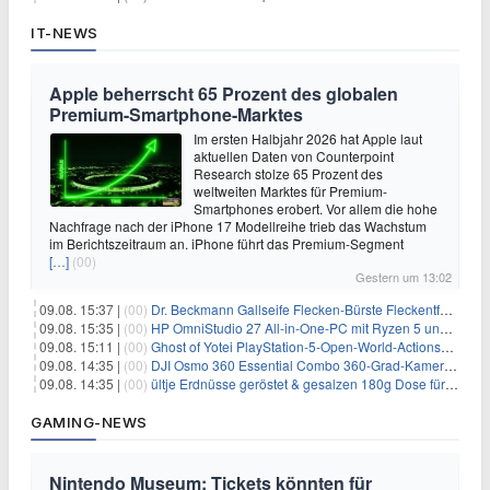
IT-NEWS
Apple beherrscht 65 Prozent des globalen
Premium-Smartphone-Marktes
Im ersten Halbjahr 2026 hat Apple laut
aktuellen Daten von Counterpoint
Research stolze 65 Prozent des
weltweiten Marktes für Premium-
Smartphones erobert. Vor allem die hohe
Nachfrage nach der iPhone 17 Modellreihe trieb das Wachstum
im Berichtszeitraum an. iPhone führt das Premium-Segment
[…]
(00)
Gestern um 13:02
09.08. 15:37 |
(00)
Dr. Beckmann Gallseife Flecken-Bürste Fleckentferner 250 ml für 1,25€
09.08. 15:35 |
(00)
HP OmniStudio 27 All-in-One-PC mit Ryzen 5 und 1 TB SSD für 699€
09.08. 15:11 |
(00)
Ghost of Yotei PlayStation-5-Open-World-Actionspiel für 55,65€
09.08. 14:35 |
(00)
DJI Osmo 360 Essential Combo 360-Grad-Kamera für 375€
09.08. 14:35 |
(00)
ültje Erdnüsse geröstet & gesalzen 180g Dose für 1,52€ im Spar-Abo
GAMING-NEWS
Nintendo Museum: Tickets könnten für