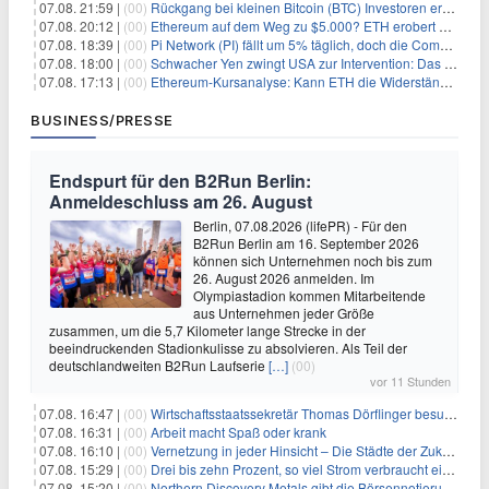
07.08. 21:59 |
(00)
Rückgang bei kleinen Bitcoin (BTC) Investoren erreicht Höchststand seit Dezember 2024
07.08. 20:12 |
(00)
Ethereum auf dem Weg zu $5.000? ETH erobert wichtige Marke zurück, während Institutionen weiter akkumulieren
07.08. 18:39 |
(00)
Pi Network (PI) fällt um 5% täglich, doch die Community bleibt optimistisch
07.08. 18:00 |
(00)
Schwacher Yen zwingt USA zur Intervention: Das größte Risiko seit 15 Jahren
07.08. 17:13 |
(00)
Ethereum-Kursanalyse: Kann ETH die Widerstände der gleitenden Durchschnitte überwinden?
BUSINESS/PRESSE
Endspurt für den B2Run Berlin:
Anmeldeschluss am 26. August
Berlin, 07.08.2026 (lifePR) - Für den
B2Run Berlin am 16. September 2026
können sich Unternehmen noch bis zum
26. August 2026 anmelden. Im
Olympiastadion kommen Mitarbeitende
aus Unternehmen jeder Größe
zusammen, um die 5,7 Kilometer lange Strecke in der
beeindruckenden Stadionkulisse zu absolvieren. Als Teil der
deutschlandweiten B2Run Laufserie
[…]
(00)
vor 11 Stunden
07.08. 16:47 |
(00)
Wirtschaftsstaatssekretär Thomas Dörflinger besucht Handwerksbetrieb im Kammerbezirk Freiburg
07.08. 16:31 |
(00)
Arbeit macht Spaß oder krank
07.08. 16:10 |
(00)
Vernetzung in jeder Hinsicht – Die Städte der Zukunft sind grün-blau
07.08. 15:29 |
(00)
Drei bis zehn Prozent, so viel Strom verbraucht ein Aufzug im Gebäude
07.08. 15:20 |
(00)
Northern Discovery Metals gibt die Börsennotierung an der Frankfurter Wertpapierbörse bekannt