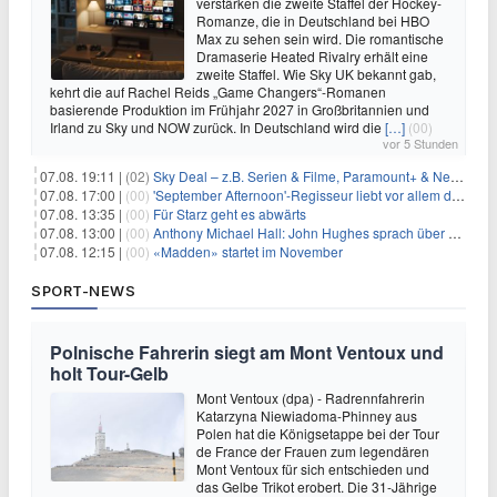
verstärken die zweite Staffel der Hockey-
Romanze, die in Deutschland bei HBO
Max zu sehen sein wird. Die romantische
Dramaserie Heated Rivalry erhält eine
zweite Staffel. Wie Sky UK bekannt gab,
kehrt die auf Rachel Reids „Game Changers“-Romanen
basierende Produktion im Frühjahr 2027 in Großbritannien und
Irland zu Sky und NOW zurück. In Deutschland wird die
[…]
(00)
vor 5 Stunden
07.08. 19:11 |
(02)
Sky Deal – z.B. Serien & Filme, Paramount+ & Netflix für 19,99€/Monat
07.08. 17:00 |
(00)
'September Afternoon'-Regisseur liebt vor allem die 'Banalität' in seinen Filmen
07.08. 13:35 |
(00)
Für Starz geht es abwärts
07.08. 13:00 |
(00)
Anthony Michael Hall: John Hughes sprach über eine Fortsetzung von 'The Breakfast Club'
07.08. 12:15 |
(00)
«Madden» startet im November
SPORT-NEWS
Polnische Fahrerin siegt am Mont Ventoux und
holt Tour-Gelb
Mont Ventoux (dpa) - Radrennfahrerin
Katarzyna Niewiadoma-Phinney aus
Polen hat die Königsetappe bei der Tour
de France der Frauen zum legendären
Mont Ventoux für sich entschieden und
das Gelbe Trikot erobert. Die 31-Jährige