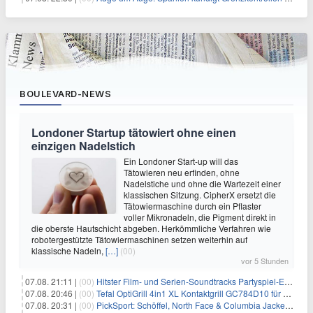
BOULEVARD-NEWS
Londoner Startup tätowiert ohne einen
einzigen Nadelstich
Ein Londoner Start-up will das
Tätowieren neu erfinden, ohne
Nadelstiche und ohne die Wartezeit einer
klassischen Sitzung. CipherX ersetzt die
Tätowiermaschine durch ein Pflaster
voller Mikronadeln, die Pigment direkt in
die oberste Hautschicht abgeben. Herkömmliche Verfahren wie
robotergestützte Tätowiermaschinen setzen weiterhin auf
klassische Nadeln,
[…]
(00)
vor 5 Stunden
07.08. 21:11 |
(00)
Hitster Film- und Serien-Soundtracks Partyspiel-Erweiterung für 6,99€
07.08. 20:46 |
(00)
Tefal OptiGrill 4in1 XL Kontaktgrill GC784D10 für 239,99€
07.08. 20:31 |
(00)
PickSport: Schöffel, North Face & Columbia Jacken ab 39,60€