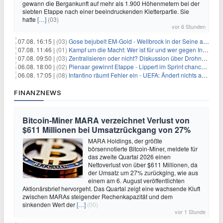
gewann die Bergankunft auf mehr als 1.900 Höhenmetern bei der
siebten Etappe nach einer beeindruckenden Kletterpartie. Sie
hatte
[…]
(03)
vor 6 Stunden
07.08. 16:15 |
(03)
Gose bejubelt EM-Gold - Wellbrock in der Seine ausgebremst
07.08. 11:46 |
(01)
Kampf um die Macht: Wer ist für und wer gegen Infantino?
07.08. 09:50 |
(03)
Zentralisieren oder nicht? Diskussion über Drohnenabwehr
06.08. 18:00 |
(02)
Pienaar gewinnt Etappe - Lippert im Sprint chancenlos
06.08. 17:05 |
(08)
Infantino räumt Fehler ein - UEFA: Ändert nichts an Boykott
FINANZNEWS
Bitcoin-Miner MARA verzeichnet Verlust von
$611 Millionen bei Umsatzrückgang von 27%
MARA Holdings, der größte
börsennotierte Bitcoin-Miner, meldete für
das zweite Quartal 2026 einen
Nettoverlust von über $611 Millionen, da
der Umsatz um 27% zurückging, wie aus
einem am 6. August veröffentlichten
Aktionärsbrief hervorgeht. Das Quartal zeigt eine wachsende Kluft
zwischen MARAs steigender Rechenkapazität und dem
sinkenden Wert der
[…]
(00)
vor 1 Stunde