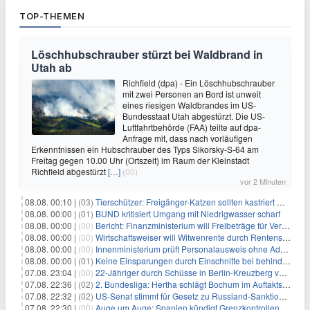
TOP-THEMEN
Löschhubschrauber stürzt bei Waldbrand in
Utah ab
Richfield (dpa) - Ein Löschhubschrauber
mit zwei Personen an Bord ist unweit
eines riesigen Waldbrandes im US-
Bundesstaat Utah abgestürzt. Die US-
Luftfahrtbehörde (FAA) teilte auf dpa-
Anfrage mit, dass nach vorläufigen
Erkenntnissen ein Hubschrauber des Typs Sikorsky-S-64 am
Freitag gegen 10.00 Uhr (Ortszeit) im Raum der Kleinstadt
Richfield abgestürzt
[…]
(00)
vor 2 Minuten
08.08. 00:10 |
(03)
Tierschützer: Freigänger-Katzen sollten kastriert werden
08.08. 00:00 |
(01)
BUND kritisiert Umgang mit Niedrigwasser scharf
08.08. 00:00 |
(00)
Bericht: Finanzministerium will Freibeträge für Vereine senken
08.08. 00:00 |
(00)
Wirtschaftsweiser will Witwenrente durch Rentensplitting ersetzen
08.08. 00:00 |
(00)
Innenministerium prüft Personalausweis ohne Adresse
08.08. 00:00 |
(01)
Keine Einsparungen durch Einschnitte bei behinderten Kindern
07.08. 23:04 |
(00)
22-Jähriger durch Schüsse in Berlin-Kreuzberg verletzt
07.08. 22:36 |
(02)
2. Bundesliga: Hertha schlägt Bochum im Auftaktspiel
07.08. 22:32 |
(02)
US-Senat stimmt für Gesetz zu Russland-Sanktionen
07.08. 22:30 |
(00)
Auge um Auge: Spanien kündigt Grenzkontrollen zu Italien an