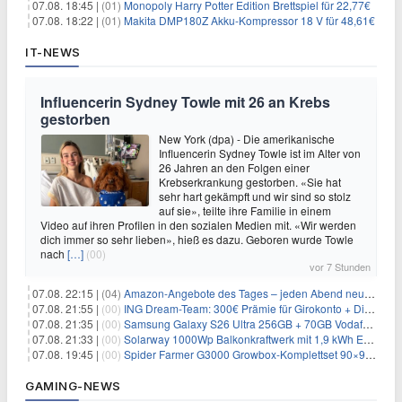
07.08. 18:45 |
(01)
Monopoly Harry Potter Edition Brettspiel für 22,77€
07.08. 18:22 |
(01)
Makita DMP180Z Akku-Kompressor 18 V für 48,61€
IT-NEWS
Influencerin Sydney Towle mit 26 an Krebs
gestorben
New York (dpa) - Die amerikanische
Influencerin Sydney Towle ist im Alter von
26 Jahren an den Folgen einer
Krebserkrankung gestorben. «Sie hat
sehr hart gekämpft und wir sind so stolz
auf sie», teilte ihre Familie in einem
Video auf ihren Profilen in den sozialen Medien mit. «Wir werden
dich immer so sehr lieben», hieß es dazu. Geboren wurde Towle
nach
[…]
(00)
vor 7 Stunden
07.08. 22:15 |
(04)
Amazon-Angebote des Tages – jeden Abend neue Deals zum Stöbern
07.08. 21:55 |
(00)
ING Dream-Team: 300€ Prämie für Girokonto + Direkt-Depot
07.08. 21:35 |
(00)
Samsung Galaxy S26 Ultra 256GB + 70GB Vodafone-Netz für 34,99€/Monat (effektiv 4,74€/Monat)
07.08. 21:33 |
(00)
Solarway 1000Wp Balkonkraftwerk mit 1,9 kWh EcoFlow-Speicher für 719€ + 30€ Filial-Gutschein
07.08. 19:45 |
(00)
Spider Farmer G3000 Growbox-Komplettset 90×90×180 cm für 379,99€
GAMING-NEWS