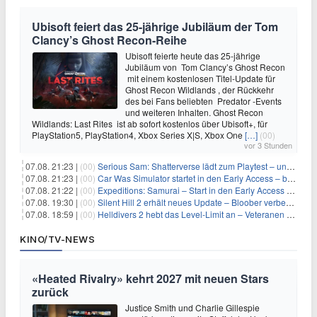
Ubisoft feiert das 25-jährige Jubiläum der Tom
Clancy’s Ghost Recon-Reihe
Ubisoft feierte heute das 25-jährige
Jubiläum von Tom Clancy’s Ghost Recon
mit einem kostenlosen Titel-Update für
Ghost Recon Wildlands , der Rückkehr
des bei Fans beliebten Predator -Events
und weiteren Inhalten. Ghost Recon
Wildlands: Last Rites ist ab sofort kostenlos über Ubisoft+, für
PlayStation5, PlayStation4, Xbox Series X|S, Xbox One
[…]
(00)
vor 3 Stunden
07.08. 21:23 |
(00)
Serious Sam: Shatterverse lädt zum Playtest – und erscheint schon bald!
07.08. 21:23 |
(00)
Car Was Simulator startet in den Early Access – bald gehts los!
07.08. 21:22 |
(00)
Expeditions: Samurai – Start in den Early Access ab heute im feudalen Japan
07.08. 19:30 |
(00)
Silent Hill 2 erhält neues Update – Bloober verbessert Grafik und Performance
07.08. 18:59 |
(00)
Helldivers 2 hebt das Level-Limit an – Veteranen können endlich weiter aufsteigen
KINO/TV-NEWS
«Heated Rivalry» kehrt 2027 mit neuen Stars
zurück
Justice Smith und Charlie Gillespie