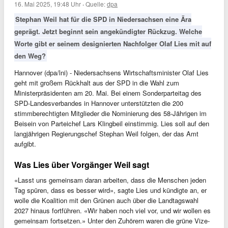
16. Mai 2025, 19:48 Uhr
·
Quelle:
dpa
Stephan Weil hat für die SPD in Niedersachsen eine Ära
geprägt. Jetzt beginnt sein angekündigter Rückzug. Welche
Worte gibt er seinem designierten Nachfolger Olaf Lies mit auf
den Weg?
Hannover (dpa/lni) - Niedersachsens Wirtschaftsminister Olaf Lies
geht mit großem Rückhalt aus der SPD in die Wahl zum
Ministerpräsidenten am 20. Mai. Bei einem Sonderparteitag des
SPD-Landesverbandes in Hannover unterstützten die 200
stimmberechtigten Mitglieder die Nominierung des 58-Jährigen im
Beisein von Parteichef Lars Klingbeil einstimmig. Lies soll auf den
langjährigen Regierungschef Stephan Weil folgen, der das Amt
aufgibt.
Was Lies über Vorgänger Weil sagt
«Lasst uns gemeinsam daran arbeiten, dass die Menschen jeden
Tag spüren, dass es besser wird», sagte Lies und kündigte an, er
wolle die Koalition mit den Grünen auch über die Landtagswahl
2027 hinaus fortführen. «Wir haben noch viel vor, und wir wollen es
gemeinsam fortsetzen.» Unter den Zuhörern waren die grüne Vize-