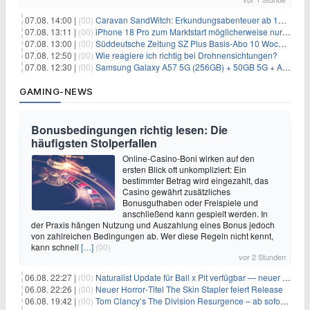
07.08. 14:00 |
(00)
Caravan SandWitch: Erkundungsabenteuer ab 13.08. gratis im Epic Games Store
07.08. 13:11 |
(00)
iPhone 18 Pro zum Marktstart möglicherweise nur begrenzt verfügbar
07.08. 13:00 |
(00)
Süddeutsche Zeitung SZ Plus Basis-Abo 10 Wochen für 10€
07.08. 12:50 |
(00)
Wie reagiere ich richtig bei Drohnensichtungen?
07.08. 12:30 |
(00)
Samsung Galaxy A57 5G (256GB) + 50GB 5G + Alles-Flat im Vodafone-Netz für 19,99€/Monat – eff. 2,36€/Monat
GAMING-NEWS
Bonusbedingungen richtig lesen: Die
häufigsten Stolperfallen
Online-Casino-Boni wirken auf den
ersten Blick oft unkompliziert: Ein
bestimmter Betrag wird eingezahlt, das
Casino gewährt zusätzliches
Bonusguthaben oder Freispiele und
anschließend kann gespielt werden. In
der Praxis hängen Nutzung und Auszahlung eines Bonus jedoch
von zahlreichen Bedingungen ab. Wer diese Regeln nicht kennt,
kann schnell
[…]
(00)
vor 2 Stunden
06.08. 22:27 |
(00)
Naturalist Update für Ball x Pit verfügbar — neuer Content auf allen Plattformen
06.08. 22:26 |
(00)
Neuer Horror‑Titel The Skin Stapler feiert Release
06.08. 19:42 |
(00)
Tom Clancy’s The Division Resurgence – ab sofort für euch verfügbar