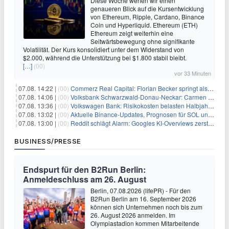
Diese Woche werfen wir einen
genaueren Blick auf die Kursentwicklung
von Ethereum, Ripple, Cardano, Binance
Coin und Hyperliquid. Ethereum (ETH)
Ethereum zeigt weiterhin eine
Seitwärtsbewegung ohne signifikante
Volatilität. Der Kurs konsolidiert unter dem Widerstand von
$2.000, während die Unterstützung bei $1.800 stabil bleibt.
[…]
(00)
vor 33 Minuten
07.08. 14:22 |
(00)
Commerz Real Capital: Florian Becker springt als Leiter ein
07.08. 14:06 |
(00)
Volksbank Schwarzwald-Donau-Neckar: Carmen Wedam übernimmt Aufsichtsratsvorsitz
07.08. 13:36 |
(00)
Volkswagen Bank: Risikokosten belasten Halbjahresergebnis
07.08. 13:02 |
(00)
Aktuelle Binance-Updates, Prognosen für SOL und DOGE: Zusammenfassung vom 7. August
07.08. 13:00 |
(00)
Reddit schlägt Alarm: Googles KI-Overviews zerstören das Traffic-Geschäftsmodell
BUSINESS/PRESSE
Endspurt für den B2Run Berlin:
Anmeldeschluss am 26. August
Berlin, 07.08.2026 (lifePR) - Für den
B2Run Berlin am 16. September 2026
können sich Unternehmen noch bis zum
26. August 2026 anmelden. Im
Olympiastadion kommen Mitarbeitende