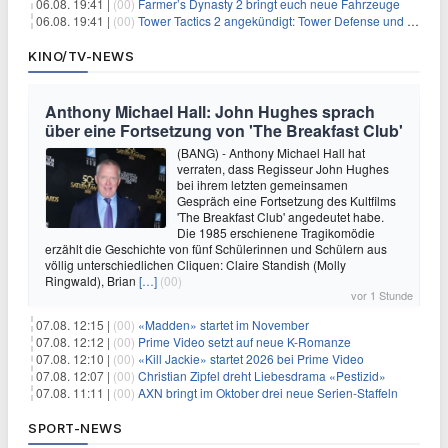
06.08. 19:41 |
(00)
Farmer’s Dynasty 2 bringt euch neue Fahrzeuge
06.08. 19:41 |
(00)
Tower Tactics 2 angekündigt: Tower Defense und Deckbuilding Kombo kehrt zurück
KINO/TV-NEWS
Anthony Michael Hall: John Hughes sprach
über eine Fortsetzung von 'The Breakfast Club'
(BANG) - Anthony Michael Hall hat
verraten, dass Regisseur John Hughes
bei ihrem letzten gemeinsamen
Gespräch eine Fortsetzung des Kultfilms
'The Breakfast Club' angedeutet habe.
Die 1985 erschienene Tragikomödie
erzählt die Geschichte von fünf Schülerinnen und Schülern aus
völlig unterschiedlichen Cliquen: Claire Standish (Molly
Ringwald), Brian
[…]
(00)
vor 1 Stunde
07.08. 12:15 |
(00)
«Madden» startet im November
07.08. 12:12 |
(00)
Prime Video setzt auf neue K-Romanze
07.08. 12:10 |
(00)
«Kill Jackie» startet 2026 bei Prime Video
07.08. 12:07 |
(00)
Christian Zipfel dreht Liebesdrama «Pestizid»
07.08. 11:11 |
(00)
AXN bringt im Oktober drei neue Serien-Staffeln
SPORT-NEWS