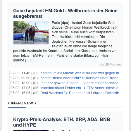
Gose bejubelt EM-Gold - Wellbrock in der Seine
ausgebremst
Paris (dpa) - Isabel Gose bejubelte Gold,
Doppel-Champion Florian Wellbrock ließ
sich seine Laune auch vom verpassten
Titel-Hattrick nicht vermiesen: Die
deutschen Freiwasser-Schwimmer
zeigten auch ohne die lange mögliche
perfekte Ausbeute im Knockout Sprint ihre Klasse und weisen vor
dem letzten EM-Rennen in Paris eine starke Bilanz vor. «Ich
glaube
[…]
(00)
vor 28 Minuten
07.08. 11:46 |
(00)
Kampf um die Macht: Wer ist für und wer gegen Infantino?
07.08. 09:50 |
(01)
Zentralisieren oder nicht? Diskussion über Drohnenabwehr
06.08. 18:00 |
(01)
Pienaar gewinnt Etappe - Lippert im Sprint chancenlos
06.08. 17:05 |
(06)
Infantino räumt Fehler ein - UEFA: Ändert nichts an Boykott
06.08. 16:05 |
(02)
Real-Wechsel fix: Diomande ist Leipzigs Rekordtransfer
FINANZNEWS
Krypto-Preis-Analyse: ETH, XRP, ADA, BNB
und HYPE