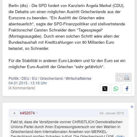
Berlin (dts) - Die SPD fordert von Kanzlerin Angela Merkel (CDU),
die Debatte um einen möglichen Austritt Griechenlands aus der
Eurozone zu beenden. "Ein Austritt der Griechen wäre
abenteuerlich", sagte der SPD-Finanzpolitiker und stellvertretende
Fraktionschef Carsten Schneider dem "Tagesspiegel"
(Montagsausgabe). Durch einen solchen Schritt wäre allein der
Bundeshaushalt mit Kreditzahlungen von 80 Milliarden Euro
belastet, so Schneider.
Für die Stabilität in anderen Euro-Ländern und für den Euro sei ein
möglicher Euro-Austritt der Griechen "sehr gefährlich".
Politik / DEU / EU / Griechenland / Wirtschaftskrise
04.01.2015
·
13:16 Uhr
[4 Kommentare]
k452074
4
04. Januar 2015
Fakt ist, dass die Vorsitzende vonner CHRISTLICH Demokratischen
Unions-Partei durch ihren Expressungsversuch vor den Wahlen in
Griechenland dem internationalen Ansehen von MERKEL-
Deutschland großen Schaden zufügt. Die Griechenland-LÜGE
<link>