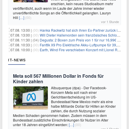
erschien, kein neues Studioalbum mehr
veröffentlicht, auch wenn im Laufe der Jahre immer wieder
unveröffentlichte Songs an die Öffentlichkeit gelangten. Lauryn
Hill
[…]
(00)
vor 1 Stunde
07.08. 13:00 |
(00)
Hanka Rackwitz hat sich ihren Ex-Partner zurück ins Haus geholt
07.08. 13:00 |
(00)
Will Dieter Hallervorden sein französisches Schloss verkaufen?
07.08. 11:30 |
(04)
Degusta: 2 Boxen zum Preis von 1 für nur 16,99€ inkl. Versand
07.08. 10:33 |
(00)
Fanttik X9 Pro Elektrische Akku-Luftpumpe für 39,99€
07.08. 10:00 |
(00)
Earth, Wind Fire verschieben Konzert mit Lionel Richie nach medizinischem Notfall
IT-NEWS
Meta soll 567 Millionen Dollar in Fonds für
Kinder zahlen
Albuquerque (dpa) - Der Facebook-
Konzern Meta soll nach einer
Gerichtsentscheidung im US-
Bundesstaat New Mexico mehr als eine
halbe Milliarde Dollar für Hilfen an Kinder
zahlen, die durch Nutzung sozialer
Medien Schaden genommen haben. Zudem müssen in dem
Bundesstaat zusätzliche Einschränkungen für Nutzer im Alter
unter 18 Jahren eingeführt werden:
[…]
(00)
vor 1 Stunde