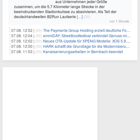
aus Unternehmen jeder Größe
zusammen, um die 5,7 Kilometer lange Strecke in der
beeindruckenden Stadionkulisse zu absolvieren. Als Teil der
deutschlandweiten B2Run Laufserie
[…]
(00)
vor 1 Stunde
07.08. 12:52 |
(00)
The Payments Group Holding erzielt deutliche Fortschritte bei ihren AI-Projekten
07.08. 12:04 |
(00)
emmiDAY: Streetfoodfestival verbindet Genuss mit Engagement gegen Brustkrebs
07.08. 12:02 |
(00)
Neues OTA-Update für XPENG Modelle: XOS 5.9.5 erweitert Sicherheits-, Lade- und Komfortfunktionen
07.08. 12:00 |
(00)
HARK schafft die Grundlage für die Modernisierung seiner IBM i-Anwendungen
07.08. 11:53 |
(00)
Kanalsanierungsarbeiten in Bernbach beendet