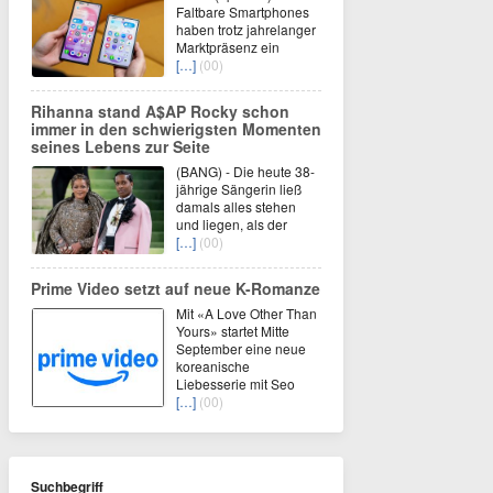
Faltbare Smartphones
haben trotz jahrelanger
Marktpräsenz ein
[…]
(00)
Rihanna stand A$AP Rocky schon
immer in den schwierigsten Momenten
seines Lebens zur Seite
(BANG) - Die heute 38-
jährige Sängerin ließ
damals alles stehen
und liegen, als der
[…]
(00)
Prime Video setzt auf neue K-Romanze
Mit «A Love Other Than
Yours» startet Mitte
September eine neue
koreanische
Liebesserie mit Seo
[…]
(00)
Suchbegriff