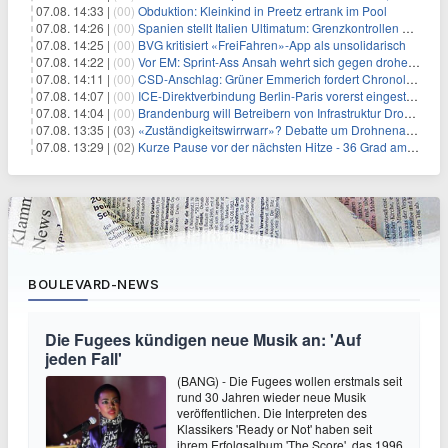
07.08. 14:33 |
(00)
Obduktion: Kleinkind in Preetz ertrank im Pool
07.08. 14:26 |
(00)
Spanien stellt Italien Ultimatum: Grenzkontrollen beenden
07.08. 14:25 |
(00)
BVG kritisiert «FreiFahren»-App als unsolidarisch
07.08. 14:22 |
(00)
Vor EM: Sprint-Ass Ansah wehrt sich gegen drohende Sperre
07.08. 14:11 |
(00)
CSD-Anschlag: Grüner Emmerich fordert Chronologie von Dobrindt
07.08. 14:07 |
(00)
ICE-Direktverbindung Berlin-Paris vorerst eingestellt
07.08. 14:04 |
(00)
Brandenburg will Betreibern von Infrastruktur Drohnenabwehr erlauben
07.08. 13:35 |
(03)
«Zuständigkeitswirrwarr»? Debatte um Drohnenabwehr entbrannt
07.08. 13:29 |
(02)
Kurze Pause vor der nächsten Hitze - 36 Grad am Wochenende
BOULEVARD-NEWS
Die Fugees kündigen neue Musik an: 'Auf
jeden Fall'
(BANG) - Die Fugees wollen erstmals seit
rund 30 Jahren wieder neue Musik
veröffentlichen. Die Interpreten des
Klassikers 'Ready or Not' haben seit
ihrem Erfolgsalbum 'The Score', das 1996