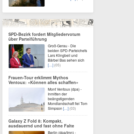
SPD-Bezirk fordert Mitgliedervotum
über Parteiführung
Groß-Gerau - Die
beiden SPD-Parteichefs
Lars Klingbeil und
Bärbel Bas sehen sich
[…]
(05)
Frauen-Tour erklimmt Mythos
Ventoux: «Können alles schaffen»
Mont Ventoux (dpa) -
Inmitten der
beängstigenden
Mondlandschaft fiel Tom
Simpson
[…]
(03)
Galaxy Z Fold 8: Kompakt,
ausdauernd und fast ohne Falte
Berlin (dpa/tmn) -