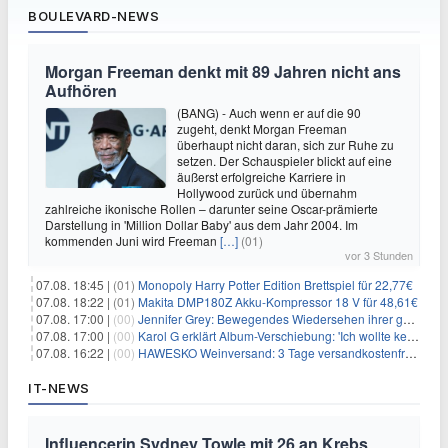
BOULEVARD-NEWS
Morgan Freeman denkt mit 89 Jahren nicht ans
Aufhören
(BANG) - Auch wenn er auf die 90
zugeht, denkt Morgan Freeman
überhaupt nicht daran, sich zur Ruhe zu
setzen. Der Schauspieler blickt auf eine
äußerst erfolgreiche Karriere in
Hollywood zurück und übernahm
zahlreiche ikonische Rollen – darunter seine Oscar-prämierte
Darstellung in 'Million Dollar Baby' aus dem Jahr 2004. Im
kommenden Juni wird Freeman
[…]
(01)
vor 3 Stunden
07.08. 18:45 |
(01)
Monopoly Harry Potter Edition Brettspiel für 22,77€
07.08. 18:22 |
(01)
Makita DMP180Z Akku-Kompressor 18 V für 48,61€
07.08. 17:00 |
(00)
Jennifer Grey: Bewegendes Wiedersehen ihrer geschiedenen Eltern kurz vor dem Tod ihrer Mutter
07.08. 17:00 |
(00)
Karol G erklärt Album-Verschiebung: 'Ich wollte keine persönliche Situation ausnutzen'
07.08. 16:22 |
(00)
HAWESKO Weinversand: 3 Tage versandkostenfrei bestellen (MBW 25€)
IT-NEWS
Influencerin Sydney Towle mit 26 an Krebs