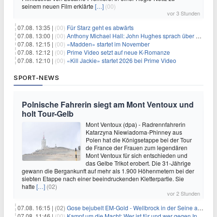
seinem neuen Film erklärte
[…]
(00)
vor 3 Stunden
07.08. 13:35 |
(00)
Für Starz geht es abwärts
07.08. 13:00 |
(00)
Anthony Michael Hall: John Hughes sprach über eine Fortsetzung von 'The Breakfast Club'
07.08. 12:15 |
(00)
«Madden» startet im November
07.08. 12:12 |
(00)
Prime Video setzt auf neue K-Romanze
07.08. 12:10 |
(00)
«Kill Jackie» startet 2026 bei Prime Video
SPORT-NEWS
Polnische Fahrerin siegt am Mont Ventoux und
holt Tour-Gelb
Mont Ventoux (dpa) - Radrennfahrerin
Katarzyna Niewiadoma-Phinney aus
Polen hat die Königsetappe bei der Tour
de France der Frauen zum legendären
Mont Ventoux für sich entschieden und
das Gelbe Trikot erobert. Die 31-Jährige
gewann die Bergankunft auf mehr als 1.900 Höhenmetern bei der
siebten Etappe nach einer beeindruckenden Kletterpartie. Sie
hatte
[…]
(02)
vor 2 Stunden
07.08. 16:15 |
(02)
Gose bejubelt EM-Gold - Wellbrock in der Seine ausgebremst
07.08. 11:46 |
(00)
Kampf um die Macht: Wer ist für und wer gegen Infantino?