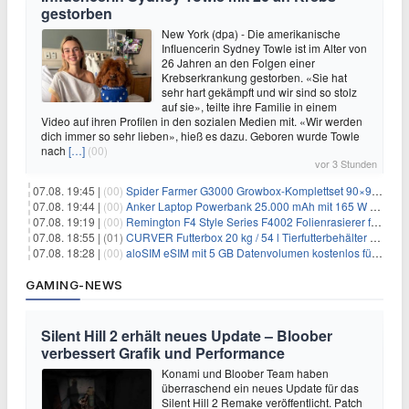
gestorben
New York (dpa) - Die amerikanische
Influencerin Sydney Towle ist im Alter von
26 Jahren an den Folgen einer
Krebserkrankung gestorben. «Sie hat
sehr hart gekämpft und wir sind so stolz
auf sie», teilte ihre Familie in einem
Video auf ihren Profilen in den sozialen Medien mit. «Wir werden
dich immer so sehr lieben», hieß es dazu. Geboren wurde Towle
nach
[…]
(00)
vor 3 Stunden
07.08. 19:45 |
(00)
Spider Farmer G3000 Growbox-Komplettset 90×90×180 cm für 379,99€
07.08. 19:44 |
(00)
Anker Laptop Powerbank 25.000 mAh mit 165 W refurbished für 58,39€
07.08. 19:19 |
(00)
Remington F4 Style Series F4002 Folienrasierer für 18,99€
07.08. 18:55 |
(01)
CURVER Futterbox 20 kg / 54 l Tierfutterbehälter mit Rollen für 19,99€
07.08. 18:28 |
(00)
aloSIM eSIM mit 5 GB Datenvolumen kostenlos für Windscribe-Pro-Nutzer
GAMING-NEWS
Silent Hill 2 erhält neues Update – Bloober
verbessert Grafik und Performance
Konami und Bloober Team haben
überraschend ein neues Update für das
Silent Hill 2 Remake veröffentlicht. Patch