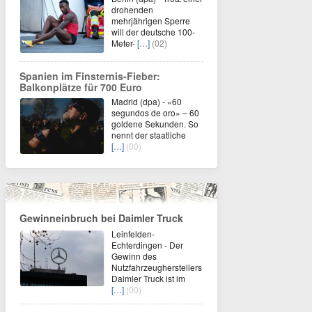
drohenden
mehrjährigen Sperre
will der deutsche 100-
Meter-
[…]
(02)
Spanien im Finsternis-Fieber:
Balkonplätze für 700 Euro
Madrid (dpa) - «60
segundos de oro» – 60
goldene Sekunden. So
nennt der staatliche
[…]
(00)
Gewinneinbruch bei Daimler Truck
Leinfelden-
Echterdingen - Der
Gewinn des
Nutzfahrzeugherstellers
Daimler Truck ist im
[…]
(00)