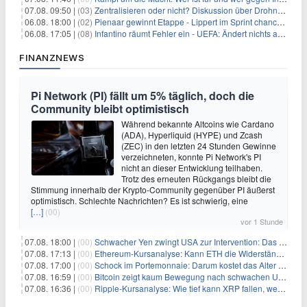
07.08. 09:50 |
(03)
Zentralisieren oder nicht? Diskussion über Drohnenabwehr
06.08. 18:00 |
(02)
Pienaar gewinnt Etappe - Lippert im Sprint chancenlos
06.08. 17:05 |
(08)
Infantino räumt Fehler ein - UEFA: Ändert nichts an Boykott
FINANZNEWS
Pi Network (PI) fällt um 5% täglich, doch die
Community bleibt optimistisch
Während bekannte Altcoins wie Cardano
(ADA), Hyperliquid (HYPE) und Zcash
(ZEC) in den letzten 24 Stunden Gewinne
verzeichneten, konnte Pi Network's PI
nicht an dieser Entwicklung teilhaben.
Trotz des erneuten Rückgangs bleibt die
Stimmung innerhalb der Krypto-Community gegenüber PI äußerst
optimistisch. Schlechte Nachrichten? Es ist schwierig, eine
[…]
(00)
vor 1 Stunde
07.08. 18:00 |
(00)
Schwacher Yen zwingt USA zur Intervention: Das größte Risiko seit 15 Jahren
07.08. 17:13 |
(00)
Ethereum-Kursanalyse: Kann ETH die Widerstände der gleitenden Durchschnitte überwinden?
07.08. 17:00 |
(00)
Schock im Portemonnaie: Darum kostet das Alter deutlich mehr als Sie denken
07.08. 16:59 |
(00)
Bitcoin zeigt kaum Bewegung nach schwachen US-Arbeitsmarktdaten, Fed-Zinserhöhungschancen sinken auf 44%
07.08. 16:36 |
(00)
Ripple-Kursanalyse: Wie tief kann XRP fallen, wenn die $1-Unterstützung am Wochenende verloren geht?