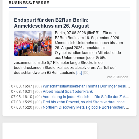
BUSINESS/PRESSE
Endspurt für den B2Run Berlin:
Anmeldeschluss am 26. August
Berlin, 07.08.2026 (lifePR) - Für den
B2Run Berlin am 16. September 2026
können sich Unternehmen noch bis zum
26. August 2026 anmelden. Im
Olympiastadion kommen Mitarbeitende
aus Unternehmen jeder Größe
zusammen, um die 5,7 Kilometer lange Strecke in der
beeindruckenden Stadionkulisse zu absolvieren. Als Teil der
deutschlandweiten B2Run Laufserie
[…]
(00)
vor 7 Stunden
07.08. 16:47 |
(00)
Wirtschaftsstaatssekretär Thomas Dörflinger besucht Handwerksbetrieb im Kammerbezirk Freiburg
07.08. 16:31 |
(00)
Arbeit macht Spaß oder krank
07.08. 16:10 |
(00)
Vernetzung in jeder Hinsicht – Die Städte der Zukunft sind grün-blau
07.08. 15:29 |
(00)
Drei bis zehn Prozent, so viel Strom verbraucht ein Aufzug im Gebäude
07.08. 15:20 |
(00)
Northern Discovery Metals gibt die Börsennotierung an der Frankfurter Wertpapierbörse bekannt