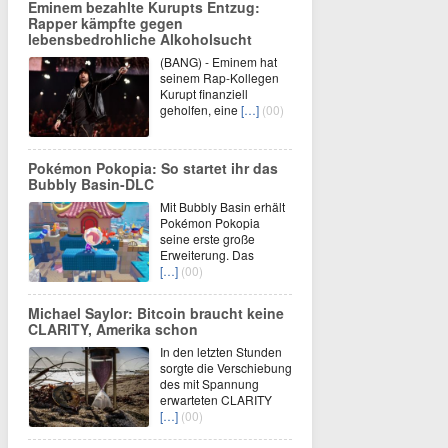
Eminem bezahlte Kurupts Entzug:
Rapper kämpfte gegen
lebensbedrohliche Alkoholsucht
(BANG) - Eminem hat
seinem Rap-Kollegen
Kurupt finanziell
geholfen, eine
[…]
(00)
Pokémon Pokopia: So startet ihr das
Bubbly Basin-DLC
Mit Bubbly Basin erhält
Pokémon Pokopia
seine erste große
Erweiterung. Das
[…]
(00)
Michael Saylor: Bitcoin braucht keine
CLARITY, Amerika schon
In den letzten Stunden
sorgte die Verschiebung
des mit Spannung
erwarteten CLARITY
[…]
(00)