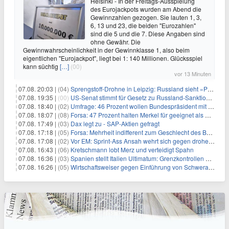
Helsinki - In der Freitags-Ausspielung
des Eurojackpots wurden am Abend die
Gewinnzahlen gezogen. Sie lauten 1, 3,
6, 13 und 23, die beiden "Eurozahlen"
sind die 5 und die 7. Diese Angaben sind
ohne Gewähr. Die
Gewinnwahrscheinlichkeit in der Gewinnklasse 1, also beim
eigentlichen "Eurojackpot", liegt bei 1: 140 Millionen. Glücksspiel
kann süchtig
[…]
(00)
vor 13 Minuten
07.08. 20:03 |
(04)
Sprengstoff-Drohne in Leipzig: Russland sieht «Provokation»
07.08. 19:35 |
(00)
US-Senat stimmt für Gesetz zu Russland-Sanktionen
07.08. 18:40 |
(02)
Umfrage: 46 Prozent wollen Bundespräsident mit Politik-Erfahrung
07.08. 18:07 |
(08)
Forsa: 47 Prozent halten Merkel für geeignet als Bundespräsidentin
07.08. 17:49 |
(03)
Dax legt zu - SAP-Aktien gefragt
07.08. 17:18 |
(05)
Forsa: Mehrheit indifferent zum Geschlecht des Bundespräsidenten
07.08. 17:08 |
(02)
Vor EM: Sprint-Ass Ansah wehrt sich gegen drohende Sperre
07.08. 16:43 |
(06)
Kretschmann lobt Merz und verteidigt Spahn
07.08. 16:36 |
(03)
Spanien stellt Italien Ultimatum: Grenzkontrollen beenden
07.08. 16:26 |
(05)
Wirtschaftsweiser gegen Einführung von Schwerarbeiter-Rente