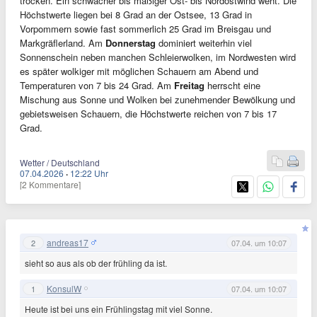
trocken. Ein schwacher bis mäßiger Ost- bis Nordostwind weht. Die
Höchstwerte liegen bei 8 Grad an der Ostsee, 13 Grad in
Vorpommern sowie fast sommerlich 25 Grad im Breisgau und
Markgräflerland. Am
Donnerstag
dominiert weiterhin viel
Sonnenschein neben manchen Schleierwolken, im Nordwesten wird
es später wolkiger mit möglichen Schauern am Abend und
Temperaturen von 7 bis 24 Grad. Am
Freitag
herrscht eine
Mischung aus Sonne und Wolken bei zunehmender Bewölkung und
gebietsweisen Schauern, die Höchstwerte reichen von 7 bis 17
Grad.
Wetter / Deutschland
07.04.2026
·
12:22 Uhr
[2 Kommentare]
andreas17
2
07.04. um 10:07
sieht so aus als ob der frühling da ist.
KonsulW
1
07.04. um 10:07
Heute ist bei uns ein Frühlingstag mit viel Sonne.