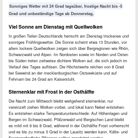
Sonniges Wetter mit 24 Grad tagsüber, frostige Nacht bis -5
Grad und unbeständige Tage ab Donnerstag.
Viel Sonne am Dienstag mit Quellwolken
In großen Teilen Deutschlands herrscht am Dienstag trockenes und
sonniges Frühlingswetter. Die Sonne scheint etwa 13 Stunden, vor
allem lockere Quellwolken zeigen sich über Bergregionen wie Rhön,
Schwarzwald und Alpen. Im Nordosten sowie im Norden und Osten
bis Süden treten zeitweise dichtere Wolken auf, die sich jedoch im
Verlauf des Tages auflösen. Die Höchstwerte reichen von 8 Grad
bei Seewind an der mecklenburgischen Ostseeküste und auf
Fehmarn bis 24 Grad am Kaiserstuhl.
Sternenklar mit Frost in der Osthälfte
Die Nacht zum Mittwoch bleibt weitgehend sternenklar, nur
vereinzelt ziehen Wolken vorbei, und lokal kann Nebel entstehen.
Es entstehen starke Temperaturunterschiede: Auf Höhenlagen und
Bergen im Schwarzwald, Pfälzerwald und Bergischen Land bleibt
es mild mit 6 bis 8 Grad, während in der Osthälfte Frost vorherrscht
und es bis zu minus 5 Grad in der Lausitz werden kann. Kälte- und
Frostempfindliche Pflanzen sollten geschützt werden.