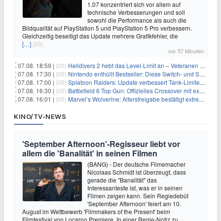
1.07 konzentriert sich vor allem auf
technische Verbesserungen und soll
sowohl die Performance als auch die
Bildqualität auf PlayStation 5 und PlayStation 5 Pro verbessern.
Gleichzeitig beseitigt das Update mehrere Grafikfehler, die
[…]
(00)
vor 57 Minuten
07.08. 18:59 |
(00)
Helldivers 2 hebt das Level-Limit an – Veteranen können endlich weiter aufsteigen
07.08. 17:30 |
(00)
Nintendo enthüllt Bestseller: Diese Switch- und Switch-2-Spiele verkaufen sich am besten
07.08. 17:00 |
(00)
Splatoon Raiders: Update verbessert Tank-Limiter und behebt Bugs
07.08. 16:30 |
(00)
Battlefield 6 Top Gun: Offizielles Crossover mit exklusiven Inhalten angekündigt
07.08. 16:01 |
(00)
Marvel’s Wolverine: Altersfreigabe bestätigt extreme Gewalt und düstere Szenen
KINO/TV-NEWS
'September Afternoon'-Regisseur liebt vor
allem die 'Banalität' in seinen Filmen
(BANG) - Der deutsche Filmemacher
Nicolaas Schmidt ist überzeugt, dass
gerade die "Banalität" das
Interessanteste ist, was er in seinen
Filmen zeigen kann. Sein Regiedebüt
'September Afternoon' feiert am 10.
August im Wettbewerb 'Filmmakers of the Present' beim
Filmfestival von Locarno Premiere. In einer Regie-Notiz zu