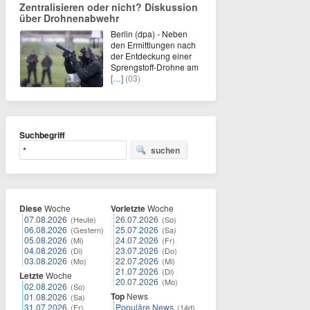
Zentralisieren oder nicht? Diskussion
über Drohnenabwehr
Berlin (dpa) - Neben
den Ermittlungen nach
der Entdeckung einer
Sprengstoff-Drohne am
[…]
(03)
Suchbegriff
suchen
Diese
Woche
Vorletzte
Woche
07.08.2026
26.07.2026
(Heute)
(So)
06.08.2026
25.07.2026
(Gestern)
(Sa)
05.08.2026
24.07.2026
(Mi)
(Fr)
04.08.2026
23.07.2026
(Di)
(Do)
03.08.2026
22.07.2026
(Mo)
(Mi)
21.07.2026
(Di)
Letzte
Woche
20.07.2026
(Mo)
02.08.2026
(So)
Top
News
01.08.2026
(Sa)
31.07.2026
Populäre News
(Fr)
(14d)