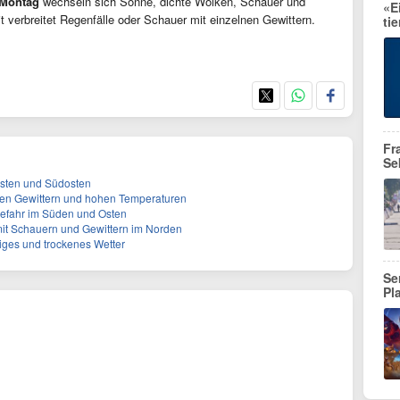
Montag
wechseln sich Sonne, dichte Wolken, Schauer und
«E
 verbreitet Regenfälle oder Schauer mit einzelnen Gewittern.
ti
Fr
Se
Osten und Südosten
len Gewittern und hohen Temperaturen
gefahr im Süden und Osten
mit Schauern und Gewittern im Norden
higes und trockenes Wetter
Se
Pl