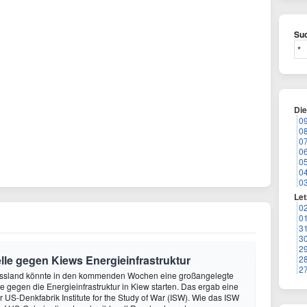
Suc
Di
0
0
0
0
0
0
0
Let
0
0
3
3
2
lle gegen Kiews Energieinfrastruktur
2
2
ssland könnte in den kommenden Wochen eine großangelegte
 gegen die Energieinfrastruktur in Kiew starten. Das ergab eine
 US-Denkfabrik Institute for the Study of War (ISW). Wie das ISW