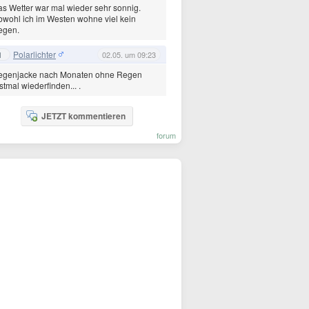
s Wetter war mal wieder sehr sonnig.
wohl ich im Westen wohne viel kein
egen.
Polarlichter
1
02.05. um 09:23
egenjacke nach Monaten ohne Regen
stmal wiederfinden... .
JETZT kommentieren
forum