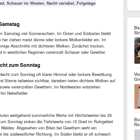
d, Schauer im Westen. Nacht variabel, Folgetage
 Samstag
Ba
Si
am Samstag viel Sonnenschein. Im Osten und Südosten bleibt
 her ziehen meist dünne oder lockere Wolkenfelder ein. Im
nige Abschnitte mit dichteren Wolken. Zunächst trocken,
 in westlichen Regionen vereinzelt Schauer oder Gewitter.
acht zum Sonntag
Ve
 Nacht zum Sonntag oft klarer Himmel oder lockere Bewölkung
Gr
d Sterne teilweise sichtbar, daneben treten dichtere Wolken auf
owie vereinzelten Gewittern. Im Nordwesten entstehen
in Nebelfelder.
uren weitgehend sommerliche Werte mit Höchstwerten bis 29
Bo
 zum Sonntag sinken die Tiefstwerte von 15 Grad im Ruhrgebiet
Re
n Waldes. Abgesehen von Böen bei Gewittern weht ein
 bis südwestlicher Richtung. Im Süden bleibt er oft schwach