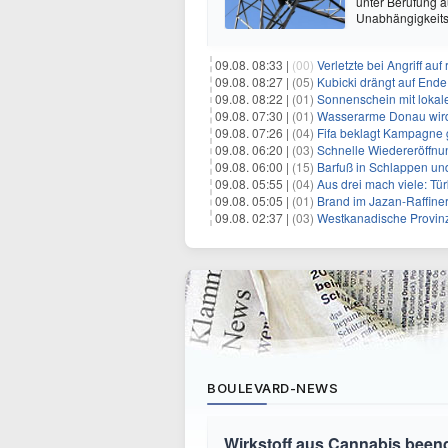
unter Berufung a
Unabhängigkeits
09.08. 08:33 |
(00)
Verletzte bei Angriff au
09.08. 08:27 |
(05)
Kubicki drängt auf Ende
09.08. 08:22 |
(01)
Sonnenschein mit lokal
09.08. 07:30 |
(01)
Wasserarme Donau wird
09.08. 07:26 |
(04)
Fifa beklagt Kampagne 
09.08. 06:20 |
(03)
Schnelle Wiedereröffnu
09.08. 06:00 |
(15)
Barfuß in Schlappen un
09.08. 05:55 |
(04)
Aus drei mach viele: Tür
09.08. 05:05 |
(01)
Brand im Jazan-Raffine
09.08. 02:37 |
(03)
Westkanadische Provin
BOULEVARD-NEWS
Wirkstoff aus Cannabis beend