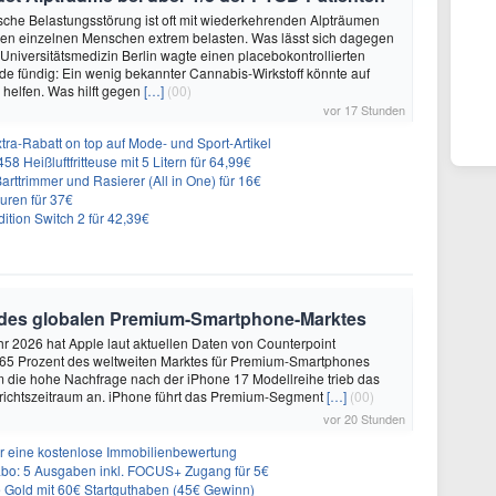
sche Belastungsstörung ist oft mit wiederkehrenden Alpträumen
den einzelnen Menschen extrem belasten. Was lässt sich dagegen
 Universitätsmedizin Berlin wagte einen placebokontrollierten
e fündig: Ein wenig bekannter Cannabis-Wirkstoff könnte auf
helfen. Was hilft gegen
[…]
(00)
vor 17 Stunden
ra-Rabatt on top auf Mode- und Sport-Artikel
8 Heißluftfritteuse mit 5 Litern für 64,99€
 Barttrimmer und Rasierer (All in One) für 16€
uren für 37€
dition Switch 2 für 42,39€
 des globalen Premium-Smartphone-Marktes
hr 2026 hat Apple laut aktuellen Daten von Counterpoint
 65 Prozent des weltweiten Marktes für Premium-Smartphones
em die hohe Nachfrage nach der iPhone 17 Modellreihe trieb das
ichtszeitraum an. iPhone führt das Premium-Segment
[…]
(00)
vor 20 Stunden
r eine kostenlose Immobilienbewertung
: 5 Ausgaben inkl. FOCUS+ Zugang für 5€
e Gold mit 60€ Startguthaben (45€ Gewinn)