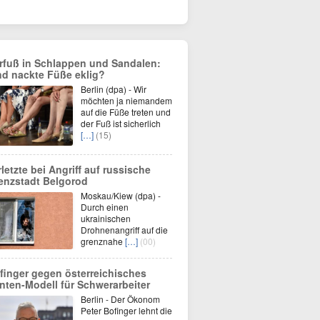
rfuß in Schlappen und Sandalen:
nd nackte Füße eklig?
Berlin (dpa) - Wir
möchten ja niemandem
auf die Füße treten und
der Fuß ist sicherlich
[…]
(15)
rletzte bei Angriff auf russische
enzstadt Belgorod
Moskau/Kiew (dpa) -
Durch einen
ukrainischen
Drohnenangriff auf die
grenznahe
[…]
(00)
finger gegen österreichisches
nten-Modell für Schwerarbeiter
Berlin - Der Ökonom
Peter Bofinger lehnt die