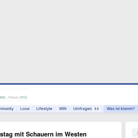
866
) · Forum (
910
)
munity
Lose
Lifestyle
WIN
Umfragen
Was ist klamm?
$$
tag mit Schauern im Westen