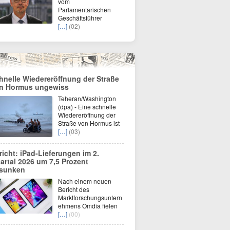
vom
Parlamentarischen
Geschäftsführer
[…]
(02)
hnelle Wiedereröffnung der Straße
n Hormus ungewiss
Teheran/Washington
(dpa) - Eine schnelle
Wiedereröffnung der
Straße von Hormus ist
[…]
(03)
richt: iPad-Lieferungen im 2.
artal 2026 um 7,5 Prozent
sunken
Nach einem neuen
Bericht des
Marktforschungsuntern
ehmens Omdia fielen
[…]
(00)