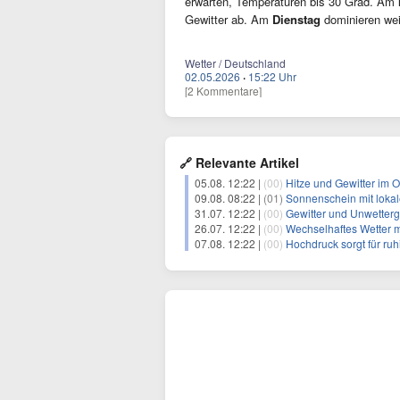
erwarten, Temperaturen bis 30 Grad. Am
Gewitter ab. Am
Dienstag
dominieren weit
Wetter / Deutschland
02.05.2026
·
15:22 Uhr
[2 Kommentare]
🔗 Relevante Artikel
05.08. 12:22 |
(00)
Hitze und Gewitter im 
09.08. 08:22 |
(01)
Sonnenschein mit loka
31.07. 12:22 |
(00)
Gewitter und Unwetter
26.07. 12:22 |
(00)
Wechselhaftes Wetter 
07.08. 12:22 |
(00)
Hochdruck sorgt für ru