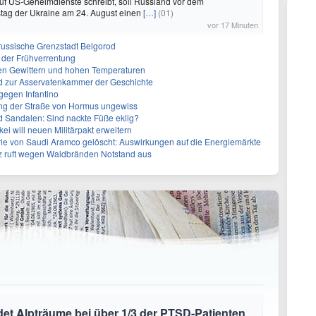
uf US-Geheimdienste schreibt, soll Russland vor dem
tag der Ukraine am 24. August einen
[…]
(01)
vor 17 Minuten
f russische Grenzstadt Belgorod
 der Frühverrentung
en Gewittern und hohen Temperaturen
 zur Asservatenkammer der Geschichte
gegen Infantino
ng der Straße von Hormus ungewiss
d Sandalen: Sind nackte Füße eklig?
kei will neuen Militärpakt erweitern
rie von Saudi Aramco gelöscht: Auswirkungen auf die Energiemärkte
z ruft wegen Waldbränden Notstand aus
et Alpträume bei über 1/3 der PTSD-Patienten