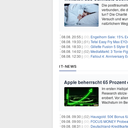
Die posttraumati
verbunden, die 
tun? Die Charité
Versuch und wurd
natürlichem Weg 
08.08. 20:55 |
(00)
Engelhorn Sale: 15% Ext
08.08. 19:33 |
(01)
Tefal Easy Fry Max EY245
08.08. 18:33 |
(00)
Gillette Fusion 5 Styler
08.08. 14:02 |
(02)
MediaMarkt: 3 Tonie-Fig
08.08. 12:30 |
(00)
Fallout 4: Anniversary E
IT-NEWS
Apple beherrscht 65 Prozent
Im ersten Halbja
Research stolze
erobert. Vor all
Wachstum im Ber
09.08. 09:30 |
(02)
Hausgold: 50€ Bonus fü
09.08. 09:00 |
(00)
FOCUS MONEY Probeabo
09.08. 08:31 |
(00)
Deutschland-Kreditkart