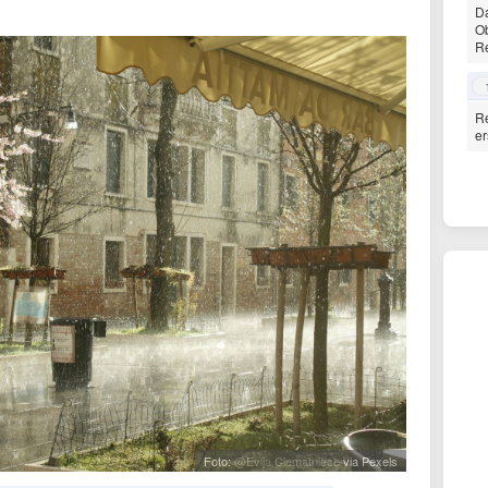
Da
Ob
R
R
er
Foto:
@Evija Ciematniece
via Pexels