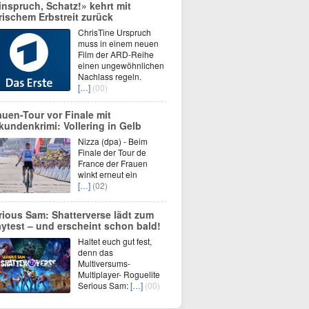
inspruch, Schatz!» kehrt mit
erischem Erbstreit zurück
ChrisTine Urspruch
muss in einem neuen
Film der ARD-Reihe
einen ungewöhnlichen
Nachlass regeln.
[…]
(00)
auen-Tour vor Finale mit
kundenkrimi: Vollering in Gelb
Nizza (dpa) - Beim
Finale der Tour de
France der Frauen
winkt erneut ein
[…]
(02)
rious Sam: Shatterverse lädt zum
aytest – und erscheint schon bald!
Haltet euch gut fest,
denn das
Multiversums-
Multiplayer- Roguelite
Serious Sam:
[…]
(00)