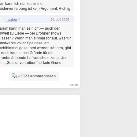
m kann ich nur zustimmen.
istervertreibung ist kein Argument, Richtig.
Tautou
1
20. Juli 2025
arum kann man es nicht — auch der
mwelt zu Liebe — bei Drohnenshows
lassen? Wenn man einmal schaut, was für
nstwerke voller Spektakel am
chthimmel gezaubert werden können, gibt
 doch kaum noch Gründe für die
hrenbetäubende Luftverschmutzung. Und
in: „Geister vertreiben“ ist kein Grund.
JETZT kommentieren
forum