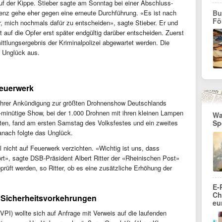
f der Kippe. Stieber sagte am Sonntag bei einer Abschluss-
enz gehe eher gegen eine erneute Durchführung. «Es ist nach
Bu
Fö
 mich nochmals dafür zu entscheiden», sagte Stieber. Er und
 auf die Opfer erst später endgültig darüber entscheiden. Zuerst
tlungsergebnis der Kriminalpolizei abgewartet werden. Die
n Unglück aus.
euerwerk
t ihrer Ankündigung zur größten Drohnenshow Deutschlands
0-minütige Show, bei der 1.000 Drohnen mit ihren kleinen Lampen
Wa
ten, fand am ersten Samstag des Volksfestes und ein zweites
Sp
anach folgte das Unglück.
 nicht auf Feuerwerk verzichten. «Wichtig ist uns, dass
ört», sagte DSB-Präsident Albert Ritter der «Rheinischen Post»
üft werden, so Ritter, ob es eine zusätzliche Erhöhung der
E-
Ch
f Sicherheitsvorkehrungen
eu
VPI) wollte sich auf Anfrage mit Verweis auf die laufenden