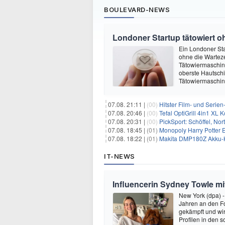
BOULEVARD-NEWS
Londoner Startup tätowiert o
Ein Londoner Sta
ohne die Warteze
Tätowiermaschine 
oberste Hautschi
Tätowiermaschine
07.08. 21:11 |
(00)
Hitster Film- und Serie
07.08. 20:46 |
(00)
Tefal OptiGrill 4in1 XL
07.08. 20:31 |
(00)
PickSport: Schöffel, No
07.08. 18:45 |
(01)
Monopoly Harry Potter Ed
07.08. 18:22 |
(01)
Makita DMP180Z Akku-K
IT-NEWS
Influencerin Sydney Towle mi
New York (dpa) -
Jahren an den Fo
gekämpft und wir 
Profilen in den 