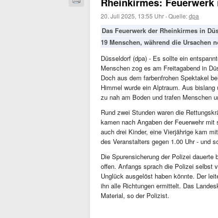
Rheinkirmes: Feuerwerk 
20. Juli 2025, 13:55 Uhr
·
Quelle:
dpa
Das Feuerwerk der Rheinkirmes in Düss
19 Menschen, während die Ursachen no
Düsseldorf (dpa) - Es sollte ein entspan
Menschen zog es am Freitagabend in Düss
Doch aus dem farbenfrohen Spektakel bei
Himmel wurde ein Alptraum. Aus bislang u
zu nah am Boden und trafen Menschen un
Rund zwei Stunden waren die Rettungskräf
kamen nach Angaben der Feuerwehr mit s
auch drei Kinder, eine Vierjährige kam m
des Veranstalters gegen 1.00 Uhr - und so
Die Spurensicherung der Polizei dauerte 
offen. Anfangs sprach die Polizei selbst
Unglück ausgelöst haben könnte. Der lei
ihn alle Richtungen ermittelt. Das Landes
Material, so der Polizist.