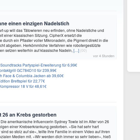
hne einen einzigen Nadelstich
rt-up will das Tätowieren neu erfinden, ohne Nadelstiche und
it einer klassischen Sitzung. CipherX ersetzt die
durch ein Pflaster voller Mikronadeln, die Pigment direkt in die
cht abgeben. Herkömmliche Verfahren wie robotergestützte
n setzen weiterhin auf klassische Nadeln,
[…]
(00)
vor 4 Stunden
n-Soundtracks Partyspiel-Erweiterung für 6,99€
 Kontaktgrill GC784D10 für 239,99€
rth Face & Columbia Jacken ab 39,60€
ition Brettspiel für 22,77€
ompressor 18 V für 48,61€
t 26 an Krebs gestorben
 Die amerikanische Influencerin Sydney Towle ist im Alter von 26
lgen einer Krebserkrankung gestorben. «Sie hat sehr hart
sind so stolz auf sie», teilte ihre Familie in einem Video auf ihren
sozialen Medien mit. «Wir werden dich immer so sehr lieben», hieß