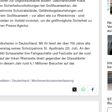
ationen zur Unglücksursache äußern. Geschäftsführer Klaus
igen Sicherheitsvorkehrungen bei Großfeuerwerken, die
bestimmte Schutzabstände, Gefährdungsbeurteilungen und
em Großfeuerwerk – vor allem wie zur Rheinkirmes - sind
hörden im Vorfeld involviert, um die größtmögliche Sicherheit zu
He
chen Presse-Agentur.
Ve
au
ksfesten in Deutschland. Mit ihr feiert der über 700 Jahre alte
stag seines Schutzpatrons St. Apollinaris (23. Juli). An den
00 Schausteller ihre Fahrgeschäfte und Festzelte auf der rund
f der linken Rheinseite direkt gegenüber der Düsseldorfer
Ir
in diesem Jahr rund 4,1 Millionen Besucher auf das
be
in-Westfalen / Deutschland / Wochenendzusammenfassung
ST
Ro