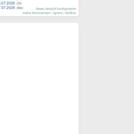
8.07.2026
(Di)
7.07.2026
(Mo)
News-Ansicht konfigurieren
meine Kommentare
|
Ignore
|
Notifies