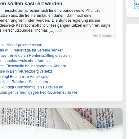
en sollten kastriert werden
2
2
 - Tierschützer sprechen sich für eine bundesweite Pflicht zum
Katzen aus, die frei herumlaufen dürfen. Damit soll eine
 Vermehrung verhindert werden. Die Bundesregierung müsse
desweite Kastrationspflicht für Freigänger-Katzen einführen, sagte
es Tierschutzbundes, Thomas
[…]
(00)
vor 2 Minuten
mit Niedrigwasser scharf
um will Freibeträge für Vereine senken
Witwenrente durch Rentensplitting ersetzen
 Personalausweis ohne Adresse
ch Einschnitte bei behinderten Kindern
se in Berlin-Kreuzberg verletzt
chlägt Bochum im Auftaktspiel
setz zu Russland-Sanktionen
ündigt Grenzkontrollen zu Italien an
rump geht erneut gegen Fed-Gouverneurin vor