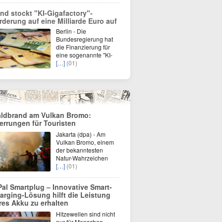
nd stockt "KI-Gigafactory"-
rderung auf eine Milliarde Euro auf
Berlin - Die
Bundesregierung hat
die Finanzierung für
eine sogenannte "KI-
[…]
(01)
ldbrand am Vulkan Bromo:
errungen für Touristen
Jakarta (dpa) - Am
Vulkan Bromo, einem
der bekanntesten
Natur-Wahrzeichen
[…]
(01)
Pal Smartplug – Innovative Smart-
arging-Lösung hilft die Leistung
res Akku zu erhalten
Hitzewellen sind nicht
nur für Menschen