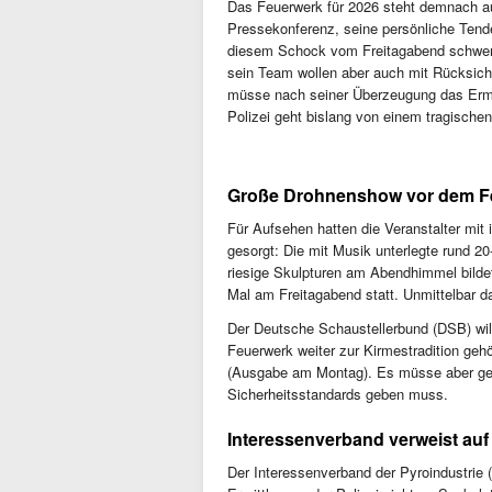
Das Feuerwerk für 2026 steht demnach au
Pressekonferenz, seine persönliche Tend
diesem Schock vom Freitagabend schwer,
sein Team wollen aber auch mit Rücksicht
müsse nach seiner Überzeugung das Ermit
Polizei geht bislang von einem tragische
Große Drohnenshow vor dem F
Für Aufsehen hatten die Veranstalter mi
gesorgt: Die mit Musik unterlegte rund 2
riesige Skulpturen am Abendhimmel bilde
Mal am Freitagabend statt. Unmittelbar d
Der Deutsche Schaustellerbund (DSB) will
Feuerwerk weiter zur Kirmestradition geh
(Ausgabe am Montag). Es müsse aber gepr
Sicherheitsstandards geben muss.
Interessenverband verweist au
Der Interessenverband der Pyroindustrie (