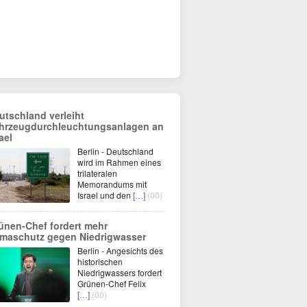
utschland verleiht
hrzeugdurchleuchtungsanlagen an
ael
Berlin - Deutschland
wird im Rahmen eines
trilateralen
Memorandums mit
Israel und den
[…]
(00)
ünen-Chef fordert mehr
imaschutz gegen Niedrigwasser
Berlin - Angesichts des
historischen
Niedrigwassers fordert
Grünen-Chef Felix
[…]
(00)