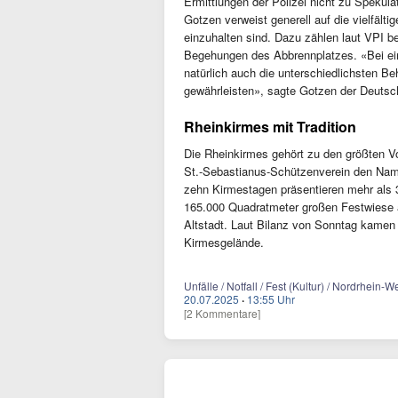
Ermittlungen der Polizei nicht zu Spekul
Gotzen verweist generell auf die vielfält
einzuhalten sind. Dazu zählen laut VPI 
Begehungen des Abbrennplatzes. «Bei ein
natürlich auch die unterschiedlichsten Be
gewährleisten», sagte Gotzen der Deuts
Rheinkirmes mit Tradition
Die Rheinkirmes gehört zu den größten Vol
St.-Sebastianus-Schützenverein den Namen
zehn Kirmestagen präsentieren mehr als 3
165.000 Quadratmeter großen Festwiese au
Altstadt. Laut Bilanz von Sonntag kamen 
Kirmesgelände.
Unfälle / Notfall / Fest (Kultur) / Nordrhe
20.07.2025
·
13:55 Uhr
[2 Kommentare]