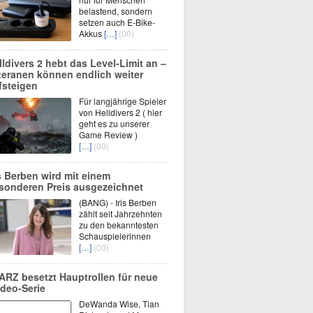
belastend, sondern
setzen auch E-Bike-
Akkus
[…]
(00)
lldivers 2 hebt das Level-Limit an –
teranen können endlich weiter
fsteigen
Für langjährige Spieler
von Helldivers 2 ( hier
geht es zu unserer
Game Review )
[…]
(00)
is Berben wird mit einem
sonderen Preis ausgezeichnet
(BANG) - Iris Berben
zählt seit Jahrzehnten
zu den bekanntesten
Schauspielerinnen
[…]
(00)
ARZ besetzt Hauptrollen für neue
deo-Serie
DeWanda Wise, Tian