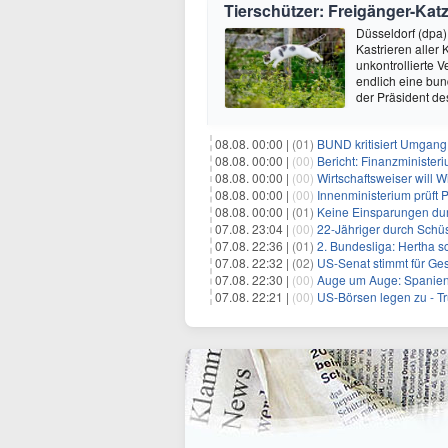
Tierschützer: Freigänger-Katz
Düsseldorf (dpa)
Kastrieren aller 
unkontrollierte
endlich eine bun
der Präsident d
08.08. 00:00 |
(01)
BUND kritisiert Umgang 
08.08. 00:00 |
(00)
Bericht: Finanzministeri
08.08. 00:00 |
(00)
Wirtschaftsweiser will 
08.08. 00:00 |
(00)
Innenministerium prüft
08.08. 00:00 |
(01)
Keine Einsparungen dur
07.08. 23:04 |
(00)
22-Jähriger durch Schüs
07.08. 22:36 |
(01)
2. Bundesliga: Hertha s
07.08. 22:32 |
(02)
US-Senat stimmt für Ge
07.08. 22:30 |
(00)
Auge um Auge: Spanien k
07.08. 22:21 |
(00)
US-Börsen legen zu - T