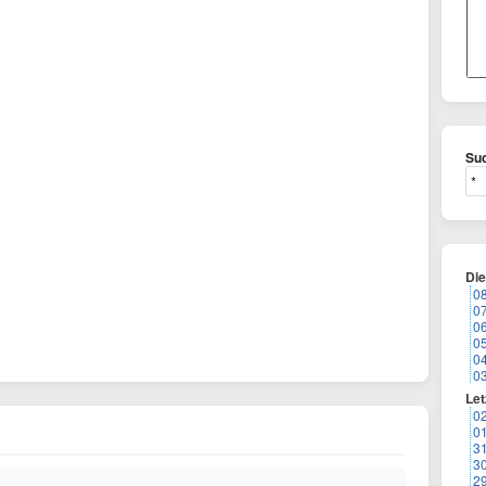
Suc
Di
0
0
0
0
0
0
Let
0
0
3
3
2