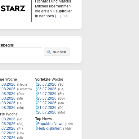
Richards und Marcus
Mitchell übernehmen
die ersten Hauptrollen
in der noch
[…]
(00)
hbegriff
suchen
ese
Woche
Vorletzte
Woche
8.08.2026
26.07.2026
(Heute)
(So)
7.08.2026
25.07.2026
(Gestern)
(Sa)
6.08.2026
24.07.2026
(Do)
(Fr)
5.08.2026
23.07.2026
(Mi)
(Do)
4.08.2026
22.07.2026
(Di)
(Mi)
3.08.2026
21.07.2026
(Mo)
(Di)
20.07.2026
(Mo)
zte
Woche
Top
News
2.08.2026
(So)
1.08.2026
Populäre News
(Sa)
(14d)
1.07.2026
Heiß diskutiert
(Fr)
(14d)
0.07.2026
(Do)
9.07.2026
(Mi)