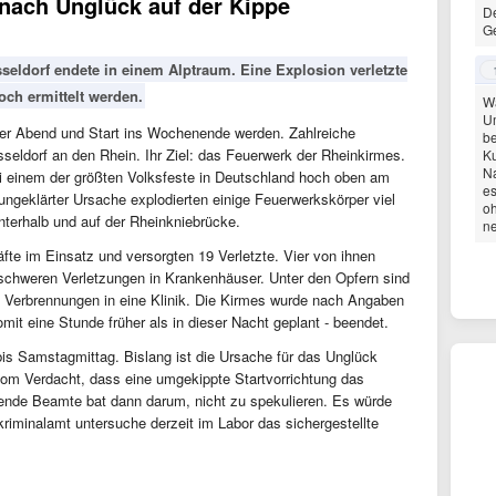
nach Unglück auf der Kippe
De
Ge
eldorf endete in einem Alptraum. Eine Explosion verletzte
ch ermittelt werden.
W
U
nter Abend und Start ins Wochenende werden. Zahlreiche
be
eldorf an den Rhein. Ihr Ziel: das Feuerwerk der Rheinkirmes.
Ku
Na
 einem der größten Volksfeste in Deutschland hoch oben am
es
ngeklärter Ursache explodierten einige Feuerwerkskörper viel
o
terhalb und auf der Rheinkniebrücke.
ne
te im Einsatz und versorgten 19 Verletzte. Vier von ihnen
chweren Verletzungen in Krankenhäuser. Unter den Opfern sind
it Verbrennungen in eine Klinik. Die Kirmes wurde nach Angaben
mit eine Stunde früher als in dieser Nacht geplant - beendet.
bis Samstagmittag. Bislang ist die Ursache für das Unglück
 vom Verdacht, dass eine umgekippte Startvorrichtung das
tende Beamte bat dann darum, nicht zu spekulieren. Es würde
kriminalamt untersuche derzeit im Labor das sichergestellte