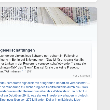
ergesellschaftungen
itzende der Linken, Ines Schwerdtner, beharrt im Falle einer
igung in Berlin auf Enteignungen. "Das ist für uns ganz klar: Es
iner Linken in der Regierung vergesellschaftet werden", sagte sie
nuten-Talk" des "Stern". Das sei für sie gar keine Frage, so
ter. "Wir müssen
[…]
(02)
vor 2 Stunden
rberaten signalisieren dringenden Bedarf an verbesserter Gesundheitsinfrastruktur
reinbarung zur Sicherung des Schiffsverkehrs durch die Straße von Hormuz
tzt Referendum über das Wahlsystem: Ein Schritt in Richtung verbesserter demokratischer Beteiligung
ebüt um 29 %, was starkes Investorenvertrauen in biotechnologische Innovation signalisiert
ine Investition von 275 Milliarden Dollar in militärische Macht