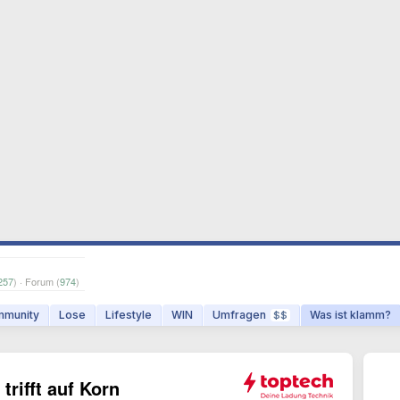
257
) · Forum (
974
)
munity
Lose
Lifestyle
WIN
Umfragen
Was ist klamm?
$$
trifft auf Korn