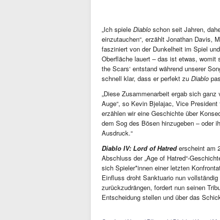
„Ich spiele
Diablo
schon seit Jahren, daher
einzutauchen“, erzählt Jonathan Davis, 
fasziniert von der Dunkelheit im Spiel un
Oberfläche lauert – das ist etwas, womit
the Scars‘ entstand während unserer Son
schnell klar, dass er perfekt zu
Diablo
pas
„Diese Zusammenarbeit ergab sich ganz 
Auge“, so Kevin Bjelajac, Vice President f
erzählen wir eine Geschichte über Konse
dem Sog des Bösen hinzugeben – oder ih
Ausdruck.“
Diablo IV: Lord of Hatred
erscheint am 2
Abschluss der „Age of Hatred“-Geschich
sich Spieler*innen einer letzten Konfron
Einfluss droht Sanktuario nun vollständ
zurückzudrängen, fordert nun seinen Tri
Entscheidung stellen und über das Schick