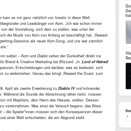
Gr
Ge
ha
 kam es mir ganz natürlich vor, kreativ in diese Welt
Mitbegründer und Leadsänger von
Korn
. „Ich war schon immer
d von der Vorstellung, sich dem zu stellen, was unter der
 sich die Musik von
Korn
von Anfang an beschäftigt hat. ‚Reward
gwriting-Sessions als neuer
Korn
-Song, und uns war ziemlich
ste.“
Vi
von selbst –
Korn
und
Diablo
sehen der Dunkelheit direkt ins
Se
ür Brand & Creative Marketing bei Blizzard. „In ‚
Lord of Hatred
‘
quenzen, Entscheidungen und darüber, was es bedeutet, sich
m zu widerstehen. Genau das bringt ‚Reward the Scars‘ zum
8. April als zweite Erweiterung zu
Diablo IV
und krönender
te. Während die Stunde der Abrechnung näher rückt, müssen
tation mit Mephisto, dem Herrn des Hasses, stellen. Dessen
ig zu vereinnahmen. Was einst als Versuch begann, das Böse
Suc
but – die Spieler*innen müssen sich den Konsequenzen dieser
sal einer Welt entscheiden, die am Abgrund steht.