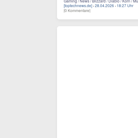
Gaming / News / Blizzard / Diablo / Korn / M
[toptechnews.de]
·
28.04.2026
·
18:27 Uhr
[0 Kommentare]