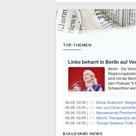
TOP-THEMEN
Linke beharrt in Berlin auf V
Berlin - Die Vors
Regierungsbeteil
wird mit der Berl
dem Podcast "5-Mi
Schwerdtner wei
06.08. 03:05 |
(00)
Ebola-Ausbruch: Steigende Ste
06.08. 03:05 |
(00)
Iran und Oman schließen Ve
06.08. 03:05 |
(00)
Neuseelands Premierminister unterstü
06.08. 02:06 |
(00)
Attovia Therapeutics steigt am D
06.08. 02:05 |
(00)
Trumps Goldene Flotte: E
BOULEVARD-NEWS