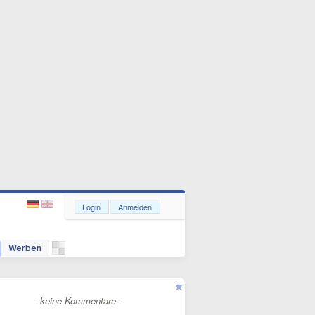
Login
Anmelden
Werben
- keine Kommentare -