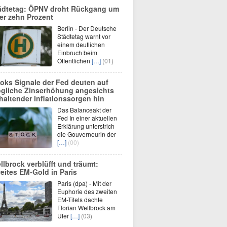
ädtetag: ÖPNV droht Rückgang um
er zehn Prozent
Berlin - Der Deutsche
Städtetag warnt vor
einem deutlichen
Einbruch beim
Öffentlichen
[…]
(01)
oks Signale der Fed deuten auf
gliche Zinserhöhung angesichts
haltender Inflationssorgen hin
Das Balanceakt der
Fed In einer aktuellen
Erklärung unterstrich
die Gouverneurin der
[…]
(00)
llbrock verblüfft und träumt:
eites EM-Gold in Paris
Paris (dpa) - Mit der
Euphorie des zweiten
EM-Titels dachte
Florian Wellbrock am
Ufer
[…]
(03)