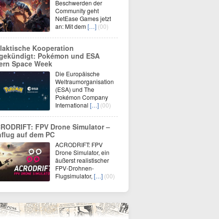
Beschwerden der
Community geht
NetEase Games jetzt
an: Mit dem
[…]
(00)
laktische Kooperation
gekündigt: Pokémon und ESA
iern Space Week
Die Europäische
Weltraumorganisation
(ESA) und The
Pokémon Company
International
[…]
(00)
RODRIFT: FPV Drone Simulator –
nflug auf dem PC
ACRODRIFT: FPV
Drone Simulator, ein
äußerst realistischer
FPV-Drohnen-
Flugsimulator,
[…]
(00)