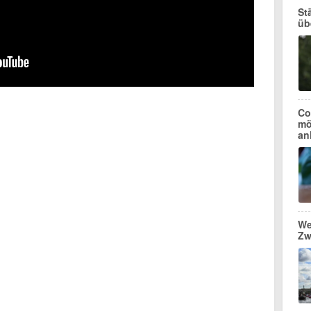
St
üb
Co
mö
an
We
Zw