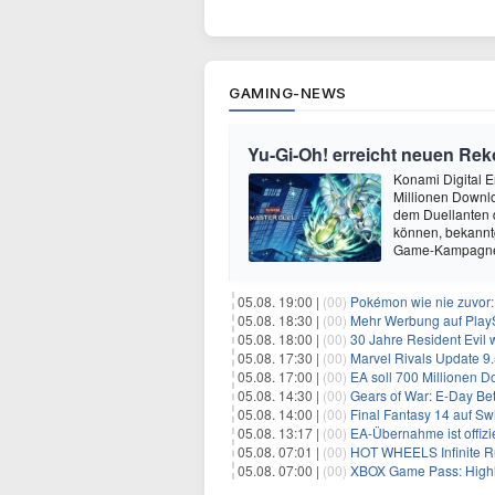
GAMING-NEWS
Yu‑Gi‑Oh! erreicht neuen Reko
Konami Digital E
Millionen Downlo
dem Duellanten
können, bekanntg
Game-Kampagne 
05.08. 19:00 |
(00)
Pokémon wie nie zuvor:
05.08. 18:30 |
(00)
Mehr Werbung auf PlayS
05.08. 18:00 |
(00)
30 Jahre Resident Evil
05.08. 17:30 |
(00)
Marvel Rivals Update 9.
05.08. 17:00 |
(00)
EA soll 700 Millionen Do
05.08. 14:30 |
(00)
Gears of War: E-Day Beta:
05.08. 14:00 |
(00)
Final Fantasy 14 auf Sw
05.08. 13:17 |
(00)
EA-Übernahme ist offizie
05.08. 07:01 |
(00)
HOT WHEELS Infinite Rus
05.08. 07:00 |
(00)
XBOX Game Pass: Highl