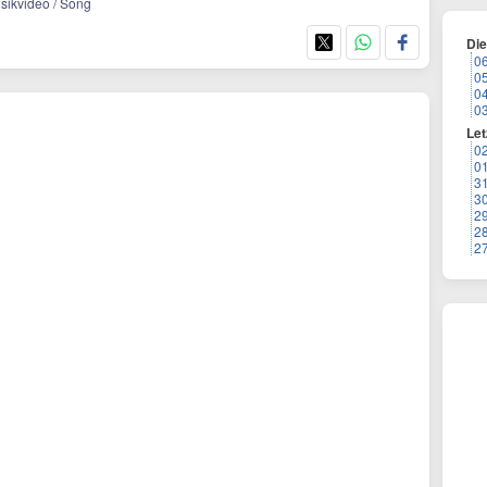
usikvideo / Song
Di
0
0
0
0
Let
0
0
3
3
2
2
2