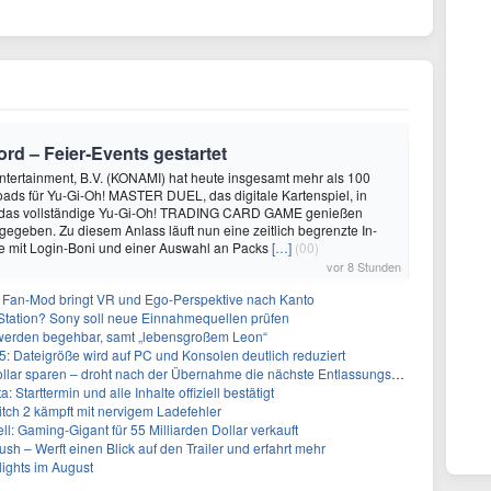
rd – Feier‑Events gestartet
ntertainment, B.V. (KONAMI) hat heute insgesamt mehr als 100
ads für Yu-Gi-Oh! MASTER DUEL, das digitale Kartenspiel, in
 das vollständige Yu-Gi-Oh! TRADING CARD GAME genießen
egeben. Zu diesem Anlass läuft nun eine zeitlich begrenzte In-
mit Login-Boni und einer Auswahl an Packs
[…]
(00)
vor 8 Stunden
 Fan-Mod bringt VR und Ego-Perspektive nach Kanto
tation? Sony soll neue Einnahmequellen prüfen
 werden begehbar, samt „lebensgroßem Leon“
5: Dateigröße wird auf PC und Konsolen deutlich reduziert
llar sparen – droht nach der Übernahme die nächste Entlassungswelle?
 Starttermin und alle Inhalte offiziell bestätigt
itch 2 kämpft mit nervigem Ladefehler
ll: Gaming-Gigant für 55 Milliarden Dollar verkauft
h – Werft einen Blick auf den Trailer und erfahrt mehr
ights im August