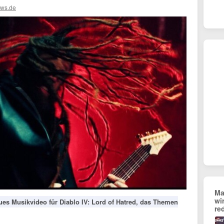
ews.de
Ma
wi
ues Musikvideo für Diablo IV: Lord of Hatred, das Themen
re