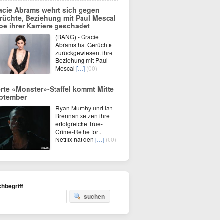
acie Abrams wehrt sich gegen
rüchte, Beziehung mit Paul Mescal
be ihrer Karriere geschadet
(BANG) - Gracie
Abrams hat Gerüchte
zurückgewiesen, ihre
Beziehung mit Paul
Mescal
[…]
(00)
erte «Monster»-Staffel kommt Mitte
ptember
Ryan Murphy und Ian
Brennan setzen ihre
erfolgreiche True-
Crime-Reihe fort.
Netflix hat den
[…]
(00)
hbegriff
suchen