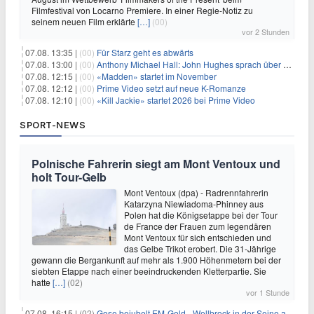
Filmfestival von Locarno Premiere. In einer Regie-Notiz zu
seinem neuen Film erklärte
[…]
(00)
vor 2 Stunden
07.08. 13:35 |
(00)
Für Starz geht es abwärts
07.08. 13:00 |
(00)
Anthony Michael Hall: John Hughes sprach über eine Fortsetzung von 'The Breakfast Club'
07.08. 12:15 |
(00)
«Madden» startet im November
07.08. 12:12 |
(00)
Prime Video setzt auf neue K-Romanze
07.08. 12:10 |
(00)
«Kill Jackie» startet 2026 bei Prime Video
SPORT-NEWS
Polnische Fahrerin siegt am Mont Ventoux und
holt Tour-Gelb
Mont Ventoux (dpa) - Radrennfahrerin
Katarzyna Niewiadoma-Phinney aus
Polen hat die Königsetappe bei der Tour
de France der Frauen zum legendären
Mont Ventoux für sich entschieden und
das Gelbe Trikot erobert. Die 31-Jährige
gewann die Bergankunft auf mehr als 1.900 Höhenmetern bei der
siebten Etappe nach einer beeindruckenden Kletterpartie. Sie
hatte
[…]
(02)
vor 1 Stunde
07.08. 16:15 |
(02)
Gose bejubelt EM-Gold - Wellbrock in der Seine ausgebremst