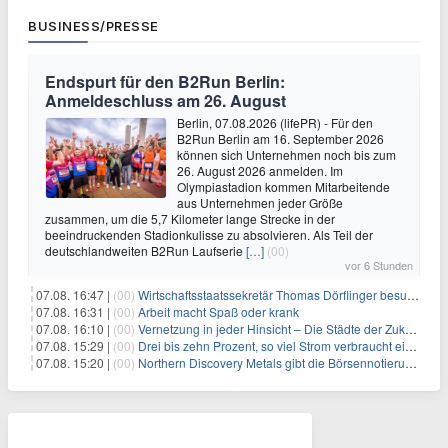
BUSINESS/PRESSE
Endspurt für den B2Run Berlin:
Anmeldeschluss am 26. August
Berlin, 07.08.2026 (lifePR) - Für den
B2Run Berlin am 16. September 2026
können sich Unternehmen noch bis zum
26. August 2026 anmelden. Im
Olympiastadion kommen Mitarbeitende
aus Unternehmen jeder Größe
zusammen, um die 5,7 Kilometer lange Strecke in der
beeindruckenden Stadionkulisse zu absolvieren. Als Teil der
deutschlandweiten B2Run Laufserie
[…]
(00)
vor 6 Stunden
07.08. 16:47 |
(00)
Wirtschaftsstaatssekretär Thomas Dörflinger besucht Handwerksbetrieb im Kammerbezirk Freiburg
07.08. 16:31 |
(00)
Arbeit macht Spaß oder krank
07.08. 16:10 |
(00)
Vernetzung in jeder Hinsicht – Die Städte der Zukunft sind grün-blau
07.08. 15:29 |
(00)
Drei bis zehn Prozent, so viel Strom verbraucht ein Aufzug im Gebäude
07.08. 15:20 |
(00)
Northern Discovery Metals gibt die Börsennotierung an der Frankfurter Wertpapierbörse bekannt