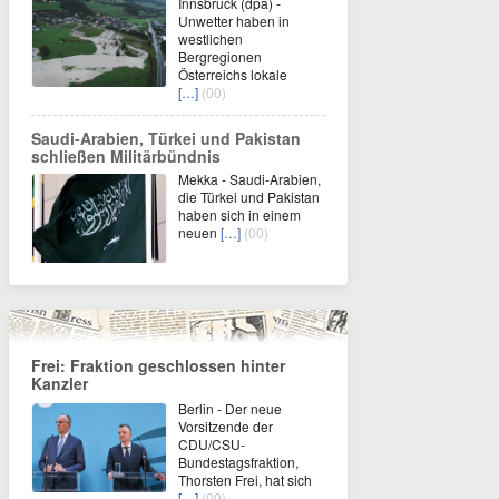
Innsbruck (dpa) -
Unwetter haben in
westlichen
Bergregionen
Österreichs lokale
[…]
(00)
Saudi-Arabien, Türkei und Pakistan
schließen Militärbündnis
Mekka - Saudi-Arabien,
die Türkei und Pakistan
haben sich in einem
neuen
[…]
(00)
Frei: Fraktion geschlossen hinter
Kanzler
Berlin - Der neue
Vorsitzende der
CDU/CSU-
Bundestagsfraktion,
Thorsten Frei, hat sich
[…]
(00)