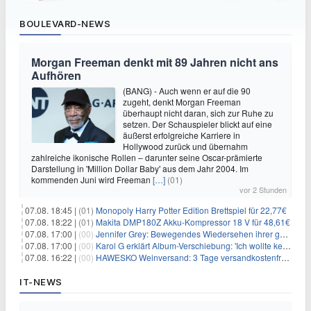
BOULEVARD-NEWS
Morgan Freeman denkt mit 89 Jahren nicht ans
Aufhören
(BANG) - Auch wenn er auf die 90
zugeht, denkt Morgan Freeman
überhaupt nicht daran, sich zur Ruhe zu
setzen. Der Schauspieler blickt auf eine
äußerst erfolgreiche Karriere in
Hollywood zurück und übernahm
zahlreiche ikonische Rollen – darunter seine Oscar-prämierte
Darstellung in 'Million Dollar Baby' aus dem Jahr 2004. Im
kommenden Juni wird Freeman
[…]
(01)
vor 2 Stunden
07.08. 18:45 |
(01)
Monopoly Harry Potter Edition Brettspiel für 22,77€
07.08. 18:22 |
(01)
Makita DMP180Z Akku-Kompressor 18 V für 48,61€
07.08. 17:00 |
(00)
Jennifer Grey: Bewegendes Wiedersehen ihrer geschiedenen Eltern kurz vor dem Tod ihrer Mutter
07.08. 17:00 |
(00)
Karol G erklärt Album-Verschiebung: 'Ich wollte keine persönliche Situation ausnutzen'
07.08. 16:22 |
(00)
HAWESKO Weinversand: 3 Tage versandkostenfrei bestellen (MBW 25€)
IT-NEWS