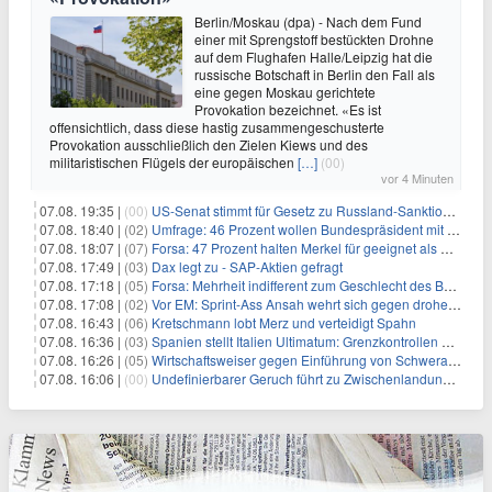
Berlin/Moskau (dpa) - Nach dem Fund
einer mit Sprengstoff bestückten Drohne
auf dem Flughafen Halle/Leipzig hat die
russische Botschaft in Berlin den Fall als
eine gegen Moskau gerichtete
Provokation bezeichnet. «Es ist
offensichtlich, dass diese hastig zusammengeschusterte
Provokation ausschließlich den Zielen Kiews und des
militaristischen Flügels der europäischen
[…]
(00)
vor 4 Minuten
07.08. 19:35 |
(00)
US-Senat stimmt für Gesetz zu Russland-Sanktionen
07.08. 18:40 |
(02)
Umfrage: 46 Prozent wollen Bundespräsident mit Politik-Erfahrung
07.08. 18:07 |
(07)
Forsa: 47 Prozent halten Merkel für geeignet als Bundespräsidentin
07.08. 17:49 |
(03)
Dax legt zu - SAP-Aktien gefragt
07.08. 17:18 |
(05)
Forsa: Mehrheit indifferent zum Geschlecht des Bundespräsidenten
07.08. 17:08 |
(02)
Vor EM: Sprint-Ass Ansah wehrt sich gegen drohende Sperre
07.08. 16:43 |
(06)
Kretschmann lobt Merz und verteidigt Spahn
07.08. 16:36 |
(03)
Spanien stellt Italien Ultimatum: Grenzkontrollen beenden
07.08. 16:26 |
(05)
Wirtschaftsweiser gegen Einführung von Schwerarbeiter-Rente
07.08. 16:06 |
(00)
Undefinierbarer Geruch führt zu Zwischenlandung von Flieger