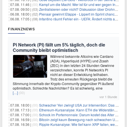
07.08. 11:46 |
(00)
Kampf um die Macht: Wer ist für und wer gegen Infantino?
07.08. 09:50 |
(03)
Zentralisieren oder nicht? Diskussion über Drohnenabwehr
06.08. 18:00 |
(02)
Pienaar gewinnt Etappe - Lippert im Sprint chancenlos
06.08. 17:05 |
(08)
Infantino räumt Fehler ein - UEFA: Ändert nichts an Boykott
FINANZNEWS
Pi Network (PI) fällt um 5% täglich, doch die
Community bleibt optimistisch
Während bekannte Altcoins wie Cardano
(ADA), Hyperliquid (HYPE) und Zcash
(ZEC) in den letzten 24 Stunden Gewinne
verzeichneten, konnte Pi Network's PI
nicht an dieser Entwicklung teilhaben.
Trotz des erneuten Rückgangs bleibt die
Stimmung innerhalb der Krypto-Community gegenüber PI äußerst
optimistisch. Schlechte Nachrichten? Es ist schwierig, eine
[…]
(00)
vor 1 Stunde
07.08. 18:00 |
(00)
Schwacher Yen zwingt USA zur Intervention: Das größte Risiko seit 15 Jahren
07.08. 17:13 |
(00)
Ethereum-Kursanalyse: Kann ETH die Widerstände der gleitenden Durchschnitte überwinden?
07.08. 17:00 |
(00)
Schock im Portemonnaie: Darum kostet das Alter deutlich mehr als Sie denken
07.08. 16:59 |
(00)
Bitcoin zeigt kaum Bewegung nach schwachen US-Arbeitsmarktdaten, Fed-Zinserhöhungschancen sinken auf 44%
07.08. 16:36 |
(00)
Ripple-Kursanalyse: Wie tief kann XRP fallen, wenn die $1-Unterstützung am Wochenende verloren geht?