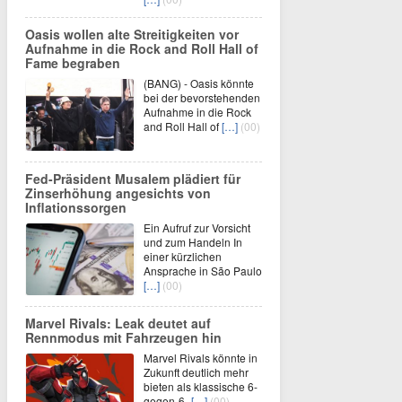
Oasis wollen alte Streitigkeiten vor
Aufnahme in die Rock and Roll Hall of
Fame begraben
(BANG) - Oasis könnte
bei der bevorstehenden
Aufnahme in die Rock
and Roll Hall of
[…]
(00)
Fed-Präsident Musalem plädiert für
Zinserhöhung angesichts von
Inflationssorgen
Ein Aufruf zur Vorsicht
und zum Handeln In
einer kürzlichen
Ansprache in São Paulo
[…]
(00)
Marvel Rivals: Leak deutet auf
Rennmodus mit Fahrzeugen hin
Marvel Rivals könnte in
Zukunft deutlich mehr
bieten als klassische 6-
gegen-6-
[…]
(00)