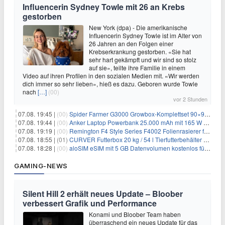
Influencerin Sydney Towle mit 26 an Krebs
gestorben
New York (dpa) - Die amerikanische
Influencerin Sydney Towle ist im Alter von
26 Jahren an den Folgen einer
Krebserkrankung gestorben. «Sie hat
sehr hart gekämpft und wir sind so stolz
auf sie», teilte ihre Familie in einem
Video auf ihren Profilen in den sozialen Medien mit. «Wir werden
dich immer so sehr lieben», hieß es dazu. Geboren wurde Towle
nach
[…]
(00)
vor 2 Stunden
07.08. 19:45 |
(00)
Spider Farmer G3000 Growbox-Komplettset 90×90×180 cm für 379,99€
07.08. 19:44 |
(00)
Anker Laptop Powerbank 25.000 mAh mit 165 W refurbished für 58,39€
07.08. 19:19 |
(00)
Remington F4 Style Series F4002 Folienrasierer für 18,99€
07.08. 18:55 |
(01)
CURVER Futterbox 20 kg / 54 l Tierfutterbehälter mit Rollen für 19,99€
07.08. 18:28 |
(00)
aloSIM eSIM mit 5 GB Datenvolumen kostenlos für Windscribe-Pro-Nutzer
GAMING-NEWS
Silent Hill 2 erhält neues Update – Bloober
verbessert Grafik und Performance
Konami und Bloober Team haben
überraschend ein neues Update für das