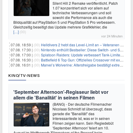
Silent Hill 2 Remake veröffentlicht. Patch
1.07 konzentriert sich vor allem auf
technische Verbesserungen und soll
sowohl die Performance als auch die
Bildqualität auf PlayStation 5 und PlayStation 5 Pro verbessern.
Gleichzeitig beseitigt das Update mehrere Grafikfehler, die
[…]
(00)
vor 24 Minuten
07.08. 18:59 |
(00)
Helldivers 2 hebt das Level-Limit an – Veteranen können endlich weiter aufsteigen
07.08. 17:30 |
(00)
Nintendo enthüllt Bestseller: Diese Switch- und Switch-2-Spiele verkaufen sich am besten
07.08. 17:00 |
(00)
Splatoon Raiders: Update verbessert Tank-Limiter und behebt Bugs
07.08. 16:30 |
(00)
Battlefield 6 Top Gun: Offizielles Crossover mit exklusiven Inhalten angekündigt
07.08. 16:01 |
(00)
Marvel’s Wolverine: Altersfreigabe bestätigt extreme Gewalt und düstere Szenen
KINO/TV-NEWS
'September Afternoon'-Regisseur liebt vor
allem die 'Banalität' in seinen Filmen
(BANG) - Der deutsche Filmemacher
Nicolaas Schmidt ist überzeugt, dass
gerade die "Banalität" das
Interessanteste ist, was er in seinen
Filmen zeigen kann. Sein Regiedebüt
'September Afternoon' feiert am 10.
August im Wettbewerb 'Filmmakers of the Present' beim