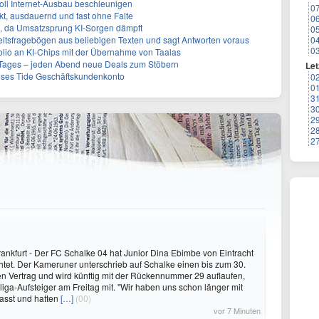
oll Internet-Ausbau beschleunigen
0
t, ausdauernd und fast ohne Falte
0
en, da Umsatzsprung KI-Sorgen dämpft
0
eitsfragebögen aus beliebigen Texten und sagt Antworten voraus
0
0
olio an KI-Chips mit der Übernahme von Taalas
ages – jeden Abend neue Deals zum Stöbern
Let
oses Tide Geschäftskundenkonto
0
0
3
3
2
2
2
ankfurt - Der FC Schalke 04 hat Junior Dina Ebimbe von Eintracht
ichtet. Der Kameruner unterschrieb auf Schalke einen bis zum 30.
en Vertrag und wird künftig mit der Rückennummer 29 auflaufen,
sliga-Aufsteiger am Freitag mit. "Wir haben uns schon länger mit
fasst und hatten
[…]
(00)
vor 7 Minuten