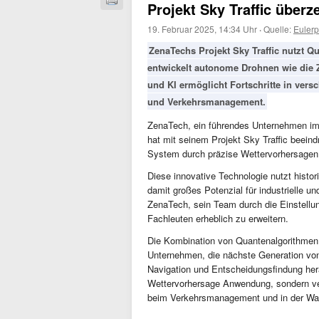
Projekt Sky Traffic überz
19. Februar 2025, 14:34 Uhr
·
Quelle:
Euler
ZenaTechs Projekt Sky Traffic nutzt 
entwickelt autonome Drohnen wie die
und KI ermöglicht Fortschritte in vers
und Verkehrsmanagement.
ZenaTech, ein führendes Unternehmen im
hat mit seinem Projekt Sky Traffic beein
System durch präzise Wettervorhersagen
Diese innovative Technologie nutzt histo
damit großes Potenzial für industrielle u
ZenaTech, sein Team durch die Einstellu
Fachleuten erheblich zu erweitern.
Die Kombination von Quantenalgorithme
Unternehmen, die nächste Generation von
Navigation und Entscheidungsfindung hera
Wettervorhersage Anwendung, sondern ver
beim Verkehrsmanagement und in der Wa