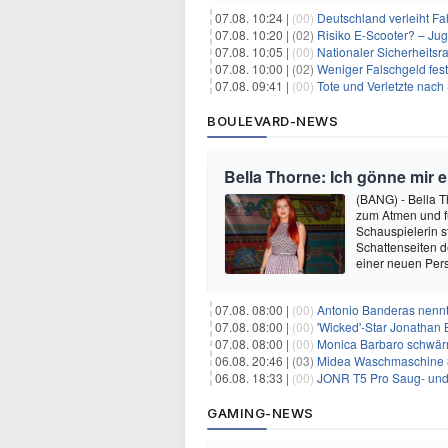
07.08. 10:24 |
(00)
Deutschland verleiht F
07.08. 10:20 |
(02)
Risiko E-Scooter? – Ju
07.08. 10:05 |
(00)
Nationaler Sicherheitsra
07.08. 10:00 |
(02)
Weniger Falschgeld fest
07.08. 09:41 |
(00)
Tote und Verletzte nac
BOULEVARD-NEWS
Bella Thorne: Ich gönne mir 
(BANG) - Bella 
zum Atmen und fü
Schauspielerin s
Schattenseiten d
einer neuen Pers
07.08. 08:00 |
(00)
Antonio Banderas nennt 
07.08. 08:00 |
(00)
'Wicked'-Star Jonathan 
07.08. 08:00 |
(00)
Monica Barbaro schwär
06.08. 20:46 |
(03)
Midea Waschmaschine 8
06.08. 18:33 |
(00)
JONR T5 Pro Saug- und 
GAMING-NEWS