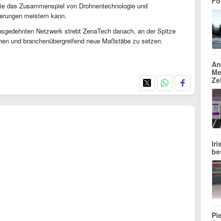
Fo
, wie das Zusammenspiel von Drohnentechnologie und
erungen meistern kann.
usgedehnten Netzwerk strebt ZenaTech danach, an der Spitze
ehen und branchenübergreifend neue Maßstäbe zu setzen.
An
Me
Ze
Ir
be
Pi