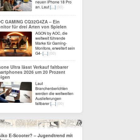
neuen iPhone 18 Pro
an. Laut
[…]
(00)
C GAMING CQ32G4ZA – Ein
nitor für drei Arten von Spielen
AGON by AOC, die
weltweit führende
Marke für Gaming-
Monitore, erweitert sein
G4-
[…]
(00)
hone Ultra lässt Verkauf faltbarer
artphones 2026 um 20 Prozent
eigen
Laut
Branchenberichten
werden die weltweiten
Auslieferungen
faltbarer
[…]
(00)
siko E-Scooter? – Jugendtrend mit