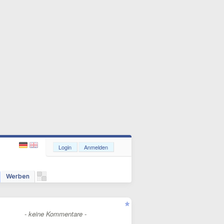
Login
Anmelden
Werben
- keine Kommentare -