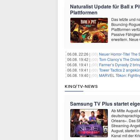
Naturalist Update für Ball x P
Plattformen
Das letzte und na
Bouncing-Roguelit
Plattformen verf
Passive Fähigkei
erweitern. Neue
06.08. 22:26 |
(00)
Neuer Horror‑Titel The S
06.08. 19:42 |
(00)
Tom Clancy’s The Divisi
06.08. 19:41 |
(00)
Farmer’s Dynasty 2 bri
06.08. 19:41 |
(00)
Tower Tactics 2 angekü
06.08. 19:40 |
(00)
MARVEL Tōkon: Fighting
KINO/TV-NEWS
Samsung TV Plus startet eig
Ab Mitte August
deutschsprachig
Orleans». Das S
Streaming-Angeb
August, startet 
Kanal mit der K