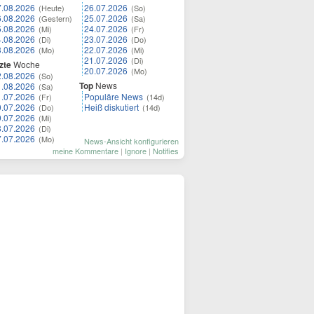
7.08.2026
26.07.2026
(Heute)
(So)
6.08.2026
25.07.2026
(Gestern)
(Sa)
5.08.2026
24.07.2026
(Mi)
(Fr)
4.08.2026
23.07.2026
(Di)
(Do)
3.08.2026
22.07.2026
(Mo)
(Mi)
21.07.2026
(Di)
zte
Woche
20.07.2026
(Mo)
2.08.2026
(So)
Top
News
1.08.2026
(Sa)
1.07.2026
Populäre News
(Fr)
(14d)
0.07.2026
Heiß diskutiert
(Do)
(14d)
9.07.2026
(Mi)
8.07.2026
(Di)
7.07.2026
(Mo)
News-Ansicht konfigurieren
meine Kommentare
|
Ignore
|
Notifies