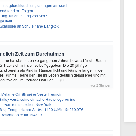
ahrzeugdurchleuchtungsanlagen an Israel
gendtrend mit Folgen
t tagt unter Leitung von Merz
gestellt
h Schüssen an Schule nahe Bangkok
endlich Zeit zum Durchatmen
Thorne hat sich in den vergangenen Jahren bewusst "mehr Raum
r Nachsicht mit sich selbst" gegeben. Die 28-jährige
tand bereits als Kind im Rampenlicht und kämpfte lange mit den
es Ruhms. Heute geht sie ihr Leben deutlich gelassener und mit
pektive an. Im Podcast 'Call Her
[…]
(00)
vor 2 Stunden
Melanie Griffith seine 'beste Freundin'
Bailey verrät seine einfache Hautpflegeroutine
mt vom romantischen New York
 kg Energieklasse A-10% 1400 U/Min für 289,97€
Wischroboter für 194,99€