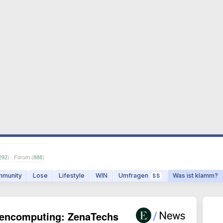
292
) · Forum (
888
)
munity
Lose
Lifestyle
WIN
Umfragen
Was ist klamm?
$$
tencomputing: ZenaTechs