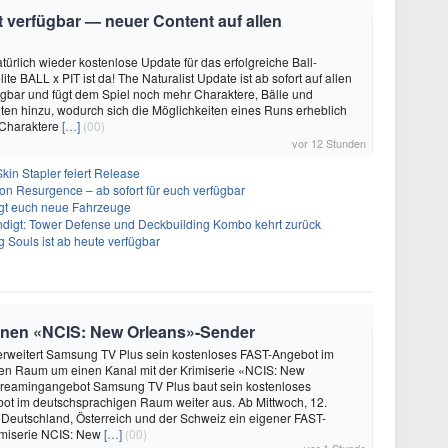
it verfügbar — neuer Content auf allen
türlich wieder kostenlose Update für das erfolgreiche Ball-
e BALL x PIT ist da! The Naturalist Update ist ab sofort auf allen
ügbar und fügt dem Spiel noch mehr Charaktere, Bälle und
ten hinzu, wodurch sich die Möglichkeiten eines Runs erheblich
 Charaktere
[…]
(00)
vor 12 Stunden
kin Stapler feiert Release
on Resurgence – ab sofort für euch verfügbar
ngt euch neue Fahrzeuge
ndigt: Tower Defense und Deckbuilding Kombo kehrt zurück
 Souls ist ab heute verfügbar
enen «NCIS: New Orleans»-Sender
 erweitert Samsung TV Plus sein kostenloses FAST-Angebot im
en Raum um einen Kanal mit der Krimiserie «NCIS: New
treamingangebot Samsung TV Plus baut sein kostenloses
ot im deutschsprachigen Raum weiter aus. Ab Mittwoch, 12.
in Deutschland, Österreich und der Schweiz ein eigener FAST-
rimiserie NCIS: New
[…]
(00)