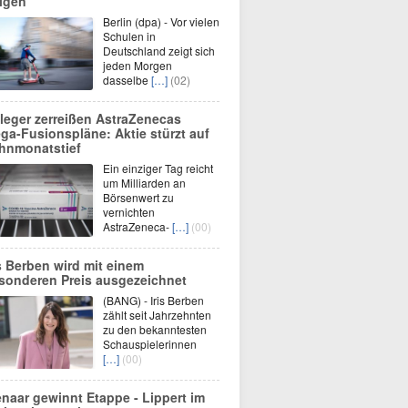
lgen
Berlin (dpa) - Vor vielen
Schulen in
Deutschland zeigt sich
jeden Morgen
dasselbe
[…]
(02)
leger zerreißen AstraZenecas
ga-Fusionspläne: Aktie stürzt auf
hnmonatstief
Ein einziger Tag reicht
um Milliarden an
Börsenwert zu
vernichten
AstraZeneca-
[…]
(00)
is Berben wird mit einem
sonderen Preis ausgezeichnet
(BANG) - Iris Berben
zählt seit Jahrzehnten
zu den bekanntesten
Schauspielerinnen
[…]
(00)
enaar gewinnt Etappe - Lippert im