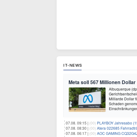
IT-NEWS
Meta soll 567 Millionen Dollar
Albuquerque (dp
Gerichtsentsche
Milliarde Dollar 
Schaden genomm
Einschränkungen 
07.08. 09:15 |
(00)
PLAYBOY Jahresabo (15
07.08. 08:30 |
(00)
Atera 022685 Fahrradträ
07.08. 06:17 |
(00)
AOC GAMING CQ32G4ZA –