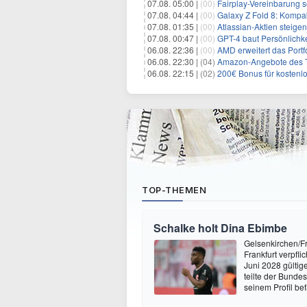
07.08. 05:00 |
(00)
Fairplay-Vereinbarung s
07.08. 04:44 |
(00)
Galaxy Z Fold 8: Kompak
07.08. 01:35 |
(00)
Atlassian-Aktien steig
07.08. 00:47 |
(00)
GPT-4 baut Persönlichk
06.08. 22:36 |
(00)
AMD erweitert das Portf
06.08. 22:30 |
(04)
Amazon-Angebote des T
06.08. 22:15 |
(02)
200€ Bonus für kostenl
TOP-THEMEN
Schalke holt Dina Ebimbe
Gelsenkirchen/Fr
Frankfurt verpfl
Juni 2028 gültig
teilte der Bunde
seinem Profil be