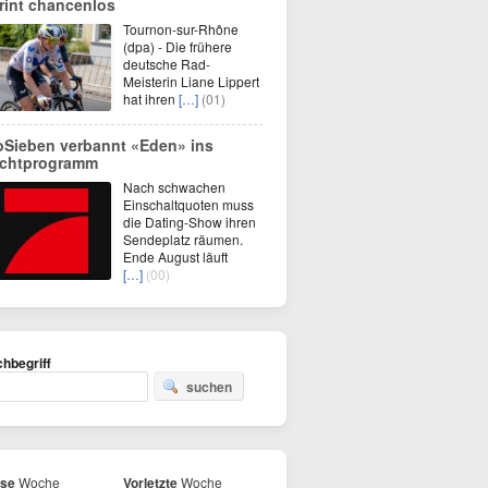
rint chancenlos
Tournon-sur-Rhône
(dpa) - Die frühere
deutsche Rad-
Meisterin Liane Lippert
hat ihren
[…]
(01)
oSieben verbannt «Eden» ins
chtprogramm
Nach schwachen
Einschaltquoten muss
die Dating-Show ihren
Sendeplatz räumen.
Ende August läuft
[…]
(00)
hbegriff
suchen
ese
Woche
Vorletzte
Woche