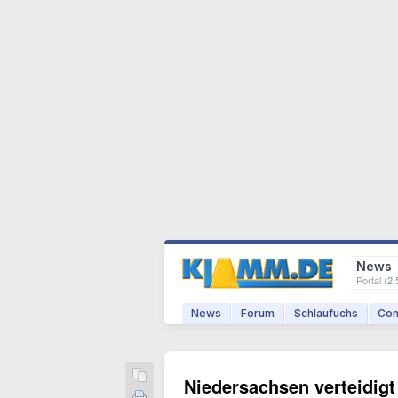
News
Portal (
2.
News
Forum
Schlaufuchs
Com
Niedersachsen verteidig