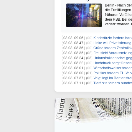
Berlin - Nach de
die Ermittlungen
früheren Vorfäll
dem RBB. Bei dem
verletzt worden.
08.08. 09:06 |
(00)
Kinderärzte fordern ha
08.08. 08:47 |
(00)
Linke will Privatisieru
08.08. 08:36 |
(00)
Grüne fordern Zentrali
08.08. 08:35 |
(02)
Frei sieht Voraussetzun
08.08. 08:24 |
(03)
Unionsfraktionschef ge
08.08. 08:22 |
(00)
Hochdruck sorgt für son
08.08. 08:01 |
(00)
Wirtschaftsweiser ford
08.08. 08:00 |
(01)
Politiker fordern EU-Ve
08.08. 07:37 |
(02)
Voigt legt im Rentenstre
08.08. 07:11 |
(02)
Tierärzte fordern bundes