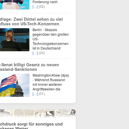
Forderung nach
[…]
(02)
frage: Zwei Drittel sehen zu viel
nfluss von US-Tech-Konzernen
Berlin - Skepsis
gegenüber den großen
US-
Technologiekonzernen
ist in Deutschland
[…]
(04)
-Senat billigt Gesetz zu neuen
ssland-Sanktionen
Washington/Kiew (dpa)
- Während Russland
mit immer weiteren
Angriffswellen die
[…]
(01)
chdruck sorgt für sonniges und
ockenes Wetter