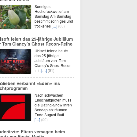
Sonniges
Hochdruckwetter am
Samstag Am Samstag
bestimmt sonniges und
trockenes
[…]
(00)
isoft feiert das 25-jährige Jubiläum
r Tom Clancy’s Ghost Recon-Reihe
Ubisoft feierte heute
das 25-jährige
Jubiläum von Tom
Clancy’s Ghost Recon
mit
[…]
(01)
oSieben verbannt «Eden» ins
chtprogramm
Nach schwachen
Einschaltquoten muss
die Dating-Show ihren
Sendeplatz räumen.
Ende August läuft
[…]
(00)
nderärzte: Eltern versagen beim
hutz vor Social Media