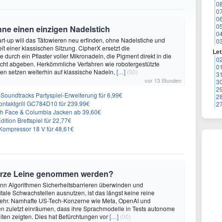
0
0
0
0
hne einen einzigen Nadelstich
0
rt-up will das Tätowieren neu erfinden, ohne Nadelstiche und
0
it einer klassischen Sitzung. CipherX ersetzt die
Let
durch ein Pflaster voller Mikronadeln, die Pigment direkt in die
0
cht abgeben. Herkömmliche Verfahren wie robotergestützte
0
n setzen weiterhin auf klassische Nadeln,
[…]
(00)
3
vor 13 Stunden
3
2
n-Soundtracks Partyspiel-Erweiterung für 6,99€
2
 Kontaktgrill GC784D10 für 239,99€
2
rth Face & Columbia Jacken ab 39,60€
ition Brettspiel für 22,77€
ompressor 18 V für 48,61€
urze Leine genommen werden?
enn Algorithmen Sicherheitsbarrieren überwinden und
itale Schwachstellen ausnutzen, ist das längst keine reine
ehr. Namhafte US-Tech-Konzerne wie Meta, OpenAI und
n zuletzt einräumen, dass ihre Sprachmodelle in Tests autonome
ten zeigten. Dies hat Befürchtungen vor
[…]
(00)