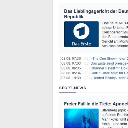
Das Lieblingsgericht der Deut
Republik
Eine neue ARD-D
seinen Urteilen P
Gleichberechtig
des Bundesverfa
Gericht am Mont
Schicksalsmomen
08.08. 07:36 |
(00)
«The One Show» feiert 
08.08. 07:03 |
(00)
Das Erste zeigt preisge
08.08. 06:35 |
(00)
Channel 4 stellt mit Do
08.08. 05:34 |
(00)
Caitlin Clark sorgt für
07.08. 19:39 |
(00)
«Heated Rivalry» kehrt 
SPORT-NEWS
Freier Fall in die Tiefe: Apn
Starnberg (dpa) 
auf einen Bruch
Marinković fühlt
ruhig – und sehr