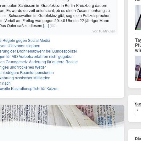
n erneuten Schüssen im Graefekiez in Berlin-Kreuzberg dauern
 an. Es werde derzeit untersucht, ob es einen Zusammenhang zu
en mit Schusswaffen im Graefekiez gibt, sagte ein Polizeisprecher
 Vorfall am Freitag war gegen 20: 40 Uhr ein 22-jähriger Mann
 Das Opfer saß zu diesem
[…]
(00)
vor 10 Minuten
Ta
rte Regeln gegen Social Media
Pf
ng von Uferzonen stoppen
wi
sierung der Drohnenabwehr bei Bundespolizei
gen für AfD-Verbotsverfahren nicht gegeben
gen Grundgesetz-Änderung für queere Rechte
niges und trockenes Wetter
ert niedrigere Beamtenpensionen
rwahrung russischer Milliarden
it nach
weite Kastrationspflicht für Katzen
Suc
Di