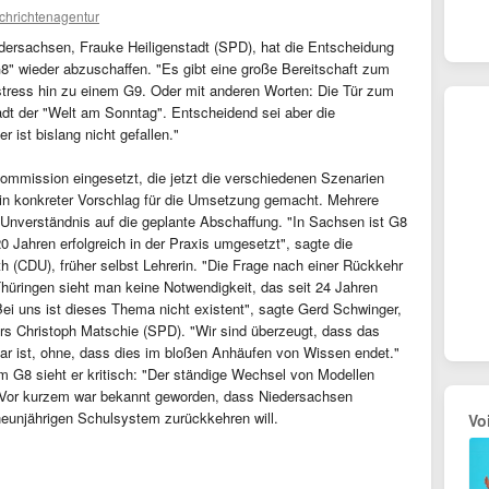
chrichtenagentur
iedersachsen, Frauke Heiligenstadt (SPD), hat die Entscheidung
8" wieder abzuschaffen. "Es gibt eine große Bereitschaft zum
ess hin zu einem G9. Oder mit anderen Worten: Die Tür zum
tadt der "Welt am Sonntag". Entscheidend sei aber die
 ist bislang nicht gefallen."
ommission eingesetzt, die jetzt die verschiedenen Szenarien
ein konkreter Vorschlag für die Umsetzung gemacht. Mehrere
Unverständnis auf die geplante Abschaffung. "In Sachsen ist G8
0 Jahren erfolgreich in der Praxis umgesetzt", sagte die
h (CDU), früher selbst Lehrerin. "Die Frage nach einer Rückkehr
 Thüringen sieht man keine Notwendigkeit, das seit 24 Jahren
ei uns ist dieses Thema nicht existent", sagte Gerd Schwinger,
rs Christoph Matschie (SPD). "Wir sind überzeugt, dass das
tbar ist, ohne, dass dies im bloßen Anhäufen von Wissen endet."
 G8 sieht er kritisch: "Der ständige Wechsel von Modellen
." Vor kurzem war bekannt geworden, dass Niedersachsen
unjährigen Schulsystem zurückkehren will.
Vo