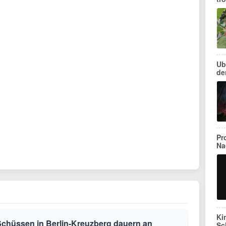
Ub
de
Pr
Na
Ki
Schüssen in Berlin-Kreuzberg dauern an
Sc