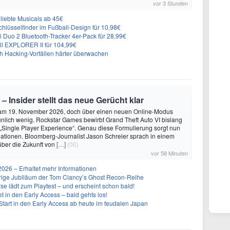
vor 3 Stunden
liebte Musicals ab 45€
lüsselfinder im Fußball-Design für 10,98€
Duo 2 Bluetooth-Tracker 4er-Pack für 28,99€
ll EXPLORER II für 104,99€
ch Hacking-Vorfällen härter überwachen
 – Insider stellt das neue Gerücht klar
 am 19. November 2026, doch über einen neuen Online-Modus
unlich wenig. Rockstar Games bewirbt Grand Theft Auto VI bislang
 „Single Player Experience“. Genau diese Formulierung sorgt nun
lationen. Bloomberg-Journalist Jason Schreier sprach in einem
über die Zukunft von
[…]
(00)
vor 58 Minuten
26 – Erhaltet mehr Informationen
ährige Jubiläum der Tom Clancy’s Ghost Recon-Reihe
se lädt zum Playtest – und erscheint schon bald!
t in den Early Access – bald gehts los!
Start in den Early Access ab heute im feudalen Japan