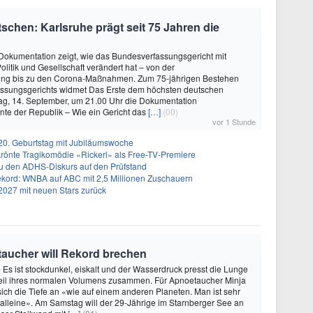
schen: Karlsruhe prägt seit 75 Jahren die
okumentation zeigt, wie das Bundesverfassungsgericht mit
olitik und Gesellschaft verändert hat – von der
ung bis zu den Corona-Maßnahmen. Zum 75-jährigen Bestehen
ssungsgerichts widmet Das Erste dem höchsten deutschen
ag, 14. September, um 21.00 Uhr die Dokumentation
te der Republik – Wie ein Gericht das
[…]
(00)
vor 1 Stunde
20. Geburtstag mit Jubiläumswoche
krönte Tragikomödie «Rickerl» als Free-TV-Premiere
ku den ADHS-Diskurs auf den Prüfstand
 Rekord: WNBA auf ABC mit 2,5 Millionen Zuschauern
2027 mit neuen Stars zurück
oetaucher will Rekord brechen
- Es ist stockdunkel, eiskalt und der Wasserdruck presst die Lunge
teil ihres normalen Volumens zusammen. Für Apnoetaucher Minja
 sich die Tiefe an «wie auf einem anderen Planeten. Man ist sehr
 alleine». Am Samstag will der 29-Jährige im Starnberger See an