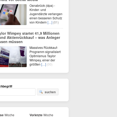
Osnabrück (dpa) -
Kinder- und
Jugendärzte verlangen
einen besseren Schutz
von Kindern
[…]
(01)
ylor Wimpey startet 41,9 Millionen
und Aktienrückkauf – was Anleger
ssen müssen
Massives Rückkauf-
Programm signalisiert
Optimismus Taylor
Wimpey, einer der
größten
[…]
(00)
hbegriff
suchen
ese
Woche
Vorletzte
Woche