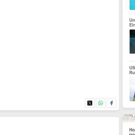
Um
Ei
US
Ru
Ho
tr