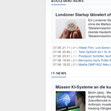
BOULEVARD-NEWS
Londoner Startup tätowiert o
Ein Londoner Sta
ohne die Warteze
Tätowiermaschine 
oberste Hautschi
Tätowiermaschine
07.08. 21:11 |
(01)
Hitster Film- und Serie
07.08. 20:46 |
(00)
Tefal OptiGrill 4in1 XL
07.08. 20:31 |
(00)
PickSport: Schöffel, No
07.08. 18:45 |
(01)
Monopoly Harry Potter Ed
07.08. 18:22 |
(01)
Makita DMP180Z Akku-K
IT-NEWS
Müssen KI-Systeme an die k
Berlin (dpa) - W
eigenständig dig
Zukunftsmusik m
Anthropic musste
Hacking-Fähigkei