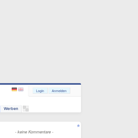
Login
Anmelden
Werben
- keine Kommentare -