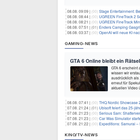
08.08. 09:09 |
(00)
Stage Entertainment: Be
08.08. 08:44 |
(00)
UGREEN FineTrack 2 Sch
08.08. 08:21 |
(00)
UGREEN FineTrack Mini 
08.08. 07:51 |
(01)
Enders Camping Gasgri
08.08. 03:37 |
(00)
OpenAI will neue KI na
GAMING-NEWS
GTA 6 Online bleibt ein Rätsel
GTA 6 erscheint
wissen wir ersta
ausdrücklich als
erneut für Speku
aktuellen Video 
08.08. 07:41 |
(00)
THQ Nordic Showcase 20
07.08. 21:24 |
(01)
Ubisoft feiert das 25-j
07.08. 21:23 |
(00)
Serious Sam: Shatterver
07.08. 21:23 |
(00)
Car Was Simulator starte
07.08. 21:22 |
(00)
Expeditions: Samurai – 
KINO/TV-NEWS