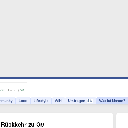
506
) · Forum (
794
)
munity
Lose
Lifestyle
WIN
Umfragen
Was ist klamm?
$$
t Rückkehr zu G9