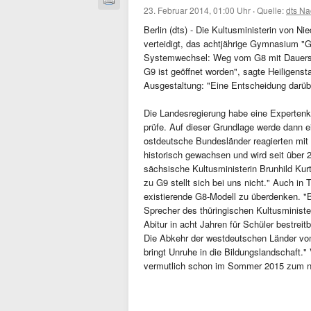
23. Februar 2014, 01:00 Uhr
·
Quelle:
dts Na
Berlin (dts) - Die Kultusministerin von N
verteidigt, das achtjährige Gymnasium "G
Systemwechsel: Weg vom G8 mit Dauerstr
G9 ist geöffnet worden", sagte Heiligens
Ausgestaltung: "Eine Entscheidung darüber
Die Landesregierung habe eine Expertenk
prüfe. Auf dieser Grundlage werde dann 
ostdeutsche Bundesländer reagierten mit 
historisch gewachsen und wird seit über 2
sächsische Kultusministerin Brunhild Kurt
zu G9 stellt sich bei uns nicht." Auch in
existierende G8-Modell zu überdenken. "B
Sprecher des thüringischen Kultusministe
Abitur in acht Jahren für Schüler bestrei
Die Abkehr der westdeutschen Länder vom
bringt Unruhe in die Bildungslandschaft
vermutlich schon im Sommer 2015 zum ne