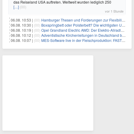
das Reiseland USA auftreten. Weltweit wurden lediglich 250
[…]
(00)
vor 1 Stunde
06.08. 10:53 |
(00)
Hamburger Thesen und Forderungen zur Flexibilisierung der Arbeitszeit
06.08. 10:30 |
(00)
Boxspringbett oder Polsterbett? Die wichtigsten Unterschiede im Überblick
06.08. 10:19 |
(00)
Opel Grandland Electric AWD: Der Elektro-Allradler als zugkräftiges Wohnwagen-Gespann
06.08. 10:12 |
(00)
Adventistische Kirchenleitungen in Deutschland bekräftigen ihre „Stellungnahme zur gesellschaftlichen Situation“
06.08. 10:07 |
(00)
MES-Software live in der Fleischproduktion: FASTEC 4 PRO steigert OEE und spart bei Goldschmaus zwei Schichten pro Woche