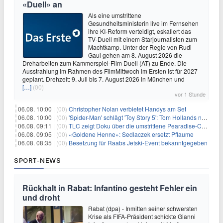
«Duell» an
Als eine umstrittene
Gesundheitsministerin live im Fernsehen
ihre KI-Reform verteidigt, eskaliert das
TV-Duell mit einem Starjournalisten zum
Machtkamp. Unter der Regie von Rudi
Gaul gehen am 8. August 2026 die
Dreharbeiten zum Kammerspiel-Film Duell (AT) zu Ende. Die
Ausstrahlung im Rahmen des FilmMittwoch im Ersten ist für 2027
geplant. Drehzeit: 9. Juli bis 7. August 2026 in München und
[…]
(00)
vor 1 Stunde
06.08. 10:00 |
(00)
Christopher Nolan verbietet Handys am Set
06.08. 10:00 |
(00)
'Spider-Man' schlägt 'Toy Story 5': Tom Hollands neuer Film bricht alle Rekorde
06.08. 09:11 |
(00)
TLC zeigt Doku über die umstrittene Pearadise-Community
06.08. 09:05 |
(00)
«Goldene Henne»: Sedlaczek ersetzt Pflaume
06.08. 08:35 |
(00)
Besetzung für Raabs Jetski-Event bekanntgegeben
SPORT-NEWS
Rückhalt in Rabat: Infantino gesteht Fehler ein
und droht
Rabat (dpa) - Inmitten seiner schwersten
Krise als FIFA-Präsident schickte Gianni