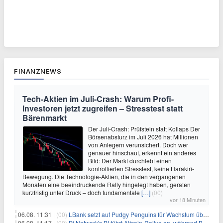
FINANZNEWS
Tech-Aktien im Juli-Crash: Warum Profi-
Investoren jetzt zugreifen – Stresstest statt
Bärenmarkt
Der Juli-Crash: Prüfstein statt Kollaps Der
Börsenabsturz im Juli 2026 hat Millionen
von Anlegern verunsichert. Doch wer
genauer hinschaut, erkennt ein anderes
Bild: Der Markt durchlebt einen
kontrollierten Stresstest, keine Harakiri-
Bewegung. Die Technologie-Aktien, die in den vergangenen
Monaten eine beeindruckende Rally hingelegt haben, geraten
kurzfristig unter Druck – doch fundamentale
[…]
(00)
vor 18 Minuten
06.08. 11:31 |
(00)
LBank setzt auf Pudgy Penguins für Wachstum über den Handel hinaus
06.08. 11:17 |
(00)
Pi Network's PI führt Altcoin-Rallye an, während Bitcoin $65.000 anpeilt