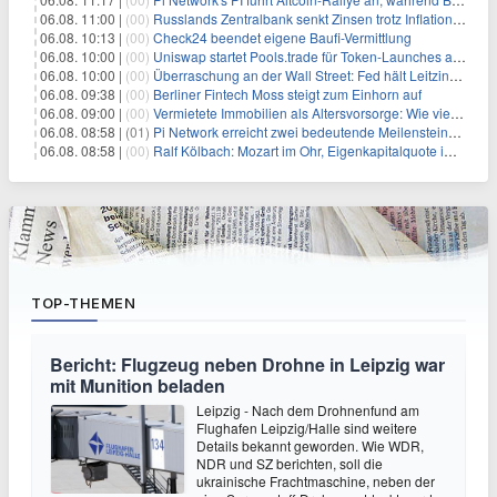
06.08. 11:00 |
(00)
Russlands Zentralbank senkt Zinsen trotz Inflations-Schock – ein riskantes Spiel
06.08. 10:13 |
(00)
Check24 beendet eigene Baufi-Vermittlung
06.08. 10:00 |
(00)
Uniswap startet Pools.trade für Token-Launches auf Robinhood Chain
06.08. 10:00 |
(00)
Überraschung an der Wall Street: Fed hält Leitzins fest – aber Warsh sendet klares Signal
06.08. 09:38 |
(00)
Berliner Fintech Moss steigt zum Einhorn auf
06.08. 09:00 |
(00)
Vermietete Immobilien als Altersvorsorge: Wie viel Rendite Vermieter wirklich verdienen
06.08. 08:58 |
(01)
Pi Network erreicht zwei bedeutende Meilensteine in einer Rallye
06.08. 08:58 |
(00)
Ralf Kölbach: Mozart im Ohr, Eigenkapitalquote im Blick - wie dieser Denker die Westerwald Bank führt
TOP-THEMEN
Bericht: Flugzeug neben Drohne in Leipzig war
mit Munition beladen
Leipzig - Nach dem Drohnenfund am
Flughafen Leipzig/Halle sind weitere
Details bekannt geworden. Wie WDR,
NDR und SZ berichten, soll die
ukrainische Frachtmaschine, neben der