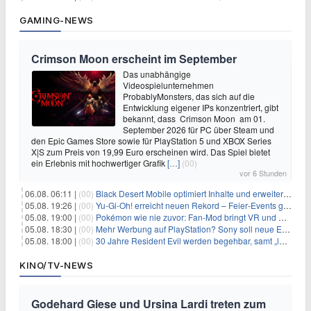
GAMING-NEWS
Crimson Moon erscheint im September
Das unabhängige
Videospielunternehmen
ProbablyMonsters, das sich auf die
Entwicklung eigener IPs konzentriert, gibt
bekannt, dass Crimson Moon am 01.
September 2026 für PC über Steam und
den Epic Games Store sowie für PlayStation 5 und XBOX Series
X|S zum Preis von 19,99 Euro erscheinen wird. Das Spiel bietet
ein Erlebnis mit hochwertiger Grafik
[…]
(00)
vor 6 Stunden
06.08. 06:11 |
(00)
Black Desert Mobile optimiert Inhalte und erweitert Treasure Access
05.08. 19:26 |
(00)
Yu‑Gi‑Oh! erreicht neuen Rekord – Feier‑Events gestartet
05.08. 19:00 |
(00)
Pokémon wie nie zuvor: Fan-Mod bringt VR und Ego-Perspektive nach Kanto
05.08. 18:30 |
(00)
Mehr Werbung auf PlayStation? Sony soll neue Einnahmequellen prüfen
05.08. 18:00 |
(00)
30 Jahre Resident Evil werden begehbar, samt „lebensgroßem Leon“
KINO/TV-NEWS
Godehard Giese und Ursina Lardi treten zum