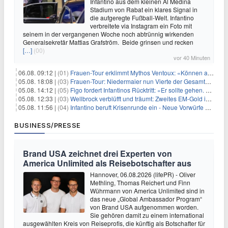
Infantino aus dem kleinen Al Medina
Stadium von Rabat ein klares Signal in
die aufgeregte Fußball-Welt. Infantino
verbreitete via Instagram ein Foto mit
seinem in der vergangenen Woche noch abtrünnig wirkenden
Generalsekretär Mattias Grafström. Beide grinsen und recken
[…]
(00)
vor 40 Minuten
06.08. 09:12 |
(01)
Frauen-Tour erklimmt Mythos Ventoux: «Können alles schaffen»
05.08. 18:08 |
(03)
Frauen-Tour: Niedermaier nun Vierte der Gesamtwertung
05.08. 14:12 |
(05)
Figo fordert Infantinos Rücktritt: «Er sollte gehen. Jetzt»
05.08. 12:33 |
(03)
Wellbrock verblüfft und träumt: Zweites EM-Gold in Paris
05.08. 11:56 |
(04)
Infantino beruft Krisenrunde ein - Neue Vorwürfe gegen FIFA
BUSINESS/PRESSE
Brand USA zeichnet drei Experten von
America Unlimited als Reisebotschafter aus
Hannover, 06.08.2026 (lifePR) - Oliver
Methling, Thomas Reichert und Finn
Wührmann von America Unlimited sind in
das neue „Global Ambassador Program“
von Brand USA aufgenommen worden.
Sie gehören damit zu einem international
ausgewählten Kreis von Reiseprofis, die künftig als Botschafter für