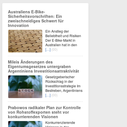
Australiens E-Bike-
Sicherheitsvorschriften: Ein
zweischneidiges Schwert für
Innovation
Ein Anstieg der
Beliebtheit und Risiken
Der E-Bike-Markt in
Australien hat in den
[…]
(00)
Mileis Änderungen des
Eigentumsgesetzes untergraben
Argentiniens Investitionsattraktivität
Gesetzgeberischer
Rückschlag in der
Investitionsstrategie Im
Bestreben, Argentiniens
[…]
(00)
Prabowos radikaler Plan zur Kontrolle
von Rohstoffexporten steht vor
konkurrierenden Visionen
Konkurrenzierende
Visionen in der