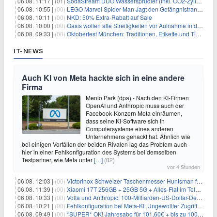
06.08. 11:17 |
(01)
SodaStream DUO Wassersprudler (inkl. CO2-Zylinder) für 94€
06.08. 10:55 |
(00)
LEGO Marvel Spider-Man Jagt den Gefängnistransporter (76349) für 32,99€
06.08. 10:11 |
(00)
NKD: 50% Extra-Rabatt auf Sale
06.08. 10:00 |
(00)
Oasis wollen alte Streitigkeiten vor Aufnahme in die Rock and Roll Hall of Fame begraben
06.08. 09:33 |
(00)
Oktoberfest München: Traditionen, Etikette und Tipps für Gäste aus dem In- und Ausland
IT-NEWS
Auch KI von Meta hackte sich in eine andere
Firma
Menlo Park (dpa) - Nach den KI-Firmen
OpenAI und Anthropic muss auch der
Facebook-Konzern Meta einräumen,
dass seine KI-Software sich in
Computersysteme eines anderen
Unternehmens gehackt hat. Ähnlich wie
bei einigen Vorfällen der beiden Rivalen lag das Problem auch
hier in einer Fehlkonfiguration des Systems bei demselben
Testpartner, wie Meta unter
[…]
(02)
vor 4 Stunden
06.08. 12:03 |
(00)
Victorinox Schweizer Taschenmesser Huntsman für 32,99€
06.08. 11:39 |
(00)
Xiaomi 17T 256GB + 25GB 5G + Alles-Flat im Telekom-Netz für 9,99€/Monat
06.08. 10:33 |
(00)
Volta und Anthropic: 100-Milliarden-US-Dollar-Deal für KI-Rechenleistung
06.08. 10:21 |
(00)
Fehlkonfiguration bei Meta-KI: Ungewollter Zugriff auf fremde Systeme
06.08. 09:49 |
(00)
*SUPER* OK! Jahresabo für 101,60€ + bis zu 100€ Prämie