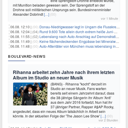
eine Sprengstoff-Drohne entdeckt wurde,
mit Munition beladen gewesen sein. Der Sprengstoff an der
Drohne soll militärischen Ursprungs sein. Bundesinnenminister
Alexander Dobrindt
[…]
(00)
vor 1 Minute
06.08. 12:10 |
(00)
Donau-Niedrigwasser legt in Ungarn die Flusskreuzer lahm
06.08. 12:04 |
(04)
Rund 9.600 Tote allein durch extrem heiße Juni-Woche
06.08. 11:55 |
(02)
Lebenslang nach Auto-Anschlag auf Demonstration in München
06.08. 11:49 |
(00)
Keine flächendeckenden Engpässe bei Mineralwasser
06.08. 11:48 |
(00)
Auto-Attentäter von München muss lebenslang ins Gefängnis
BOULEVARD-NEWS
Rihanna arbeitet zehn Jahre nach ihrem letzten
Album im Studio an neuer Musik
(BANG) - Rihanna "kocht" derzeit im
Studio an neuer Musik. Fans warten
bereits seit einem Jahrzehnt darauf, dass
die 38-jährige Sängerin ihr Album 'Anti'
aus dem Jahr 2016 fortsetzt. Nun hat ihr
37-jähriger Partner, Rapper A$AP Rocky,
angedeutet, dass ein neues Album tatsächlich in Arbeit sein
könnte. In der aktuellen Folge der 'The Jason Lee Show'
[…]
(00)
vor 2 Stunden