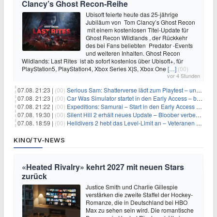
Clancy’s Ghost Recon-Reihe
Ubisoft feierte heute das 25-jährige
Jubiläum von Tom Clancy’s Ghost Recon
mit einem kostenlosen Titel-Update für
Ghost Recon Wildlands , der Rückkehr
des bei Fans beliebten Predator -Events
und weiteren Inhalten. Ghost Recon
Wildlands: Last Rites ist ab sofort kostenlos über Ubisoft+, für
PlayStation5, PlayStation4, Xbox Series X|S, Xbox One
[…]
(00)
vor 4 Stunden
07.08. 21:23 |
(00)
Serious Sam: Shatterverse lädt zum Playtest – und erscheint schon bald!
07.08. 21:23 |
(00)
Car Was Simulator startet in den Early Access – bald gehts los!
07.08. 21:22 |
(00)
Expeditions: Samurai – Start in den Early Access ab heute im feudalen Japan
07.08. 19:30 |
(00)
Silent Hill 2 erhält neues Update – Bloober verbessert Grafik und Performance
07.08. 18:59 |
(00)
Helldivers 2 hebt das Level-Limit an – Veteranen können endlich weiter aufsteigen
KINO/TV-NEWS
«Heated Rivalry» kehrt 2027 mit neuen Stars
zurück
Justice Smith und Charlie Gillespie
verstärken die zweite Staffel der Hockey-
Romanze, die in Deutschland bei HBO
Max zu sehen sein wird. Die romantische