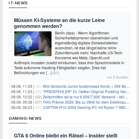
IT-NEWS
Müssen KI-Systeme an die kurze Leine
genommen werden?
Berlin (dpa) - Wenn Algorithmen
Sicherheitsbarrieren überwinden und
eigenständig digitale Schwachstellen
ausnutzen, ist das längst keine reine
Zukunftsmusik mehr. Namhafte US-Tech-
Konzerne wie Meta, OpenAI und
Anthropic mussten zuletzt einräumen, dass ihre Sprachmodelle in
Tests autonome Hacking-Fähigkeiten zeigten. Dies hat
Befürchtungen vor
[…]
(01)
vor 5 Stunden
08.08. 11:29 |
(00)
ING Girokonto Junior kostenloses Konto + 35€ Bonus
08.08. 11:23 |
(00)
*PREISFEHLER* Dr. Oetker Original Pudding Vanille 22er-Pack für 2,97€
08.08. 10:22 |
(02)
Zeitschriften ab je nur 6,95€/7,95€ Versand – teilweise selbstkündigend!
08.08. 09:38 |
(07)
THG-Prämie 2026: Bis zu 390€ für dein Elektroauto mit geld-fuer-eAuto.de
08.08. 09:23 |
(00)
CAPTIVA R10-3054 Gaming-PC mit Ryzen 7 9800X3D und RTX 5080 für 2.599€
GAMING-NEWS
GTA 6 Online bleibt ein Rätsel – Insider stellt