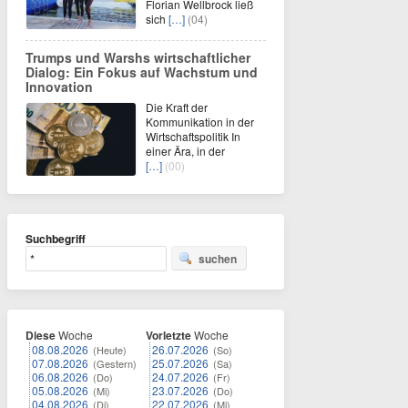
Florian Wellbrock ließ
sich
[…]
(04)
Trumps und Warshs wirtschaftlicher
Dialog: Ein Fokus auf Wachstum und
Innovation
Die Kraft der
Kommunikation in der
Wirtschaftspolitik In
einer Ära, in der
[…]
(00)
Suchbegriff
suchen
Diese
Woche
Vorletzte
Woche
08.08.2026
26.07.2026
(Heute)
(So)
07.08.2026
25.07.2026
(Gestern)
(Sa)
06.08.2026
24.07.2026
(Do)
(Fr)
05.08.2026
23.07.2026
(Mi)
(Do)
04.08.2026
22.07.2026
(Di)
(Mi)