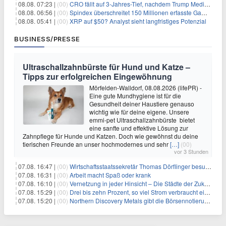
08.08. 07:23 |
(00)
CRO fällt auf 3-Jahres-Tief, nachdem Trump Media zwei große Crypto.com-Deals storniert
08.08. 06:56 |
(00)
Spindex überschreitet 150 Millionen erfasste Gaming-Ereignisse in Echtzeit-Datenpipeline
08.08. 05:41 |
(00)
XRP auf $50? Analyst sieht langfristiges Potenzial
BUSINESS/PRESSE
Ultraschallzahnbürste für Hund und Katze –
Tipps zur erfolgreichen Eingewöhnung
Mörfelden-Walldorf, 08.08.2026 (lifePR) -
Eine gute Mundhygiene ist für die
Gesundheit deiner Haustiere genauso
wichtig wie für deine eigene. Unsere
emmi-pet Ultraschallzahnbürste bietet
eine sanfte und effektive Lösung zur
Zahnpflege für Hunde und Katzen. Doch wie gewöhnst du deine
tierischen Freunde an unser hochmodernes und sehr
[…]
(00)
vor 3 Stunden
07.08. 16:47 |
(00)
Wirtschaftsstaatssekretär Thomas Dörflinger besucht Handwerksbetrieb im Kammerbezirk Freiburg
07.08. 16:31 |
(00)
Arbeit macht Spaß oder krank
07.08. 16:10 |
(00)
Vernetzung in jeder Hinsicht – Die Städte der Zukunft sind grün-blau
07.08. 15:29 |
(00)
Drei bis zehn Prozent, so viel Strom verbraucht ein Aufzug im Gebäude
07.08. 15:20 |
(00)
Northern Discovery Metals gibt die Börsennotierung an der Frankfurter Wertpapierbörse bekannt