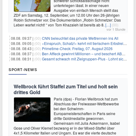
schwerer Schicksalsschläge nicht
unterkriegen lässt. In einer neuen
Ausgabe von einfach Mensch stellt das
ZDF am Samstag, 12. September, um 12.00 Uhr den 26-jährigen
Robin Schmetzer vor. Die Dokumentation „Robin Schmetzer: Das
Leben wartet nicht! “ von Tom Khazaleh ist bereits ab 8.
[…]
(00)
vor 1 Stunde
08.08. 09:37 |
(00)
CNN beleuchtet das private Wettrennen ins All
08.08. 09:05 |
(00)
«Einspruch, Schatz!» kehrt mit tierischem Erbstreit zurück
08.08. 08:43 |
(00)
Primetime-Check: Freitag, 07. Augsut 2026
08.08. 08:37 |
(00)
Ben Affleck gewinnt Millionen – und beschert ABC Top-Quoten
08.08. 08:31 |
(00)
Gesamt schwach mit Zielgruppen-Plus - Lohnt sich First Dates Hotel doch?
SPORT-NEWS
Wellbrock führt Staffel zum Titel und holt sein
drittes Gold
Paris (dpa) - Florian Wellbrock hat zum
Abschluss der Freiwasser-Wettbewerbe
bei den Schwimm-
Europameisterschaften in Paris seine
dritte Goldmedaille gewonnen.
Gemeinsam mit Julia Ackermann, Isabel
Gose und Oliver Klemet bezwang er in der Mixed-Staffel über
4x1,5 Kilometer Italien und Ungarn. Es war die vierte deutsche