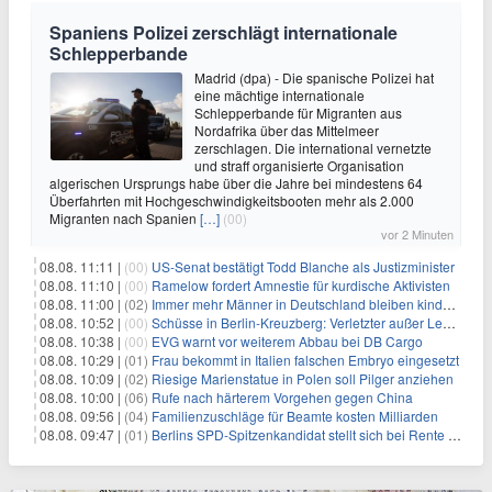
Spaniens Polizei zerschlägt internationale
Schlepperbande
Madrid (dpa) - Die spanische Polizei hat
eine mächtige internationale
Schlepperbande für Migranten aus
Nordafrika über das Mittelmeer
zerschlagen. Die international vernetzte
und straff organisierte Organisation
algerischen Ursprungs habe über die Jahre bei mindestens 64
Überfahrten mit Hochgeschwindigkeitsbooten mehr als 2.000
Migranten nach Spanien
[…]
(00)
vor 2 Minuten
08.08. 11:11 |
(00)
US-Senat bestätigt Todd Blanche als Justizminister
08.08. 11:10 |
(00)
Ramelow fordert Amnestie für kurdische Aktivisten
08.08. 11:00 |
(02)
Immer mehr Männer in Deutschland bleiben kinderlos
08.08. 10:52 |
(00)
Schüsse in Berlin-Kreuzberg: Verletzter außer Lebensgefahr
08.08. 10:38 |
(00)
EVG warnt vor weiterem Abbau bei DB Cargo
08.08. 10:29 |
(01)
Frau bekommt in Italien falschen Embryo eingesetzt
08.08. 10:09 |
(02)
Riesige Marienstatue in Polen soll Pilger anziehen
08.08. 10:00 |
(06)
Rufe nach härterem Vorgehen gegen China
08.08. 09:56 |
(04)
Familienzuschläge für Beamte kosten Milliarden
08.08. 09:47 |
(01)
Berlins SPD-Spitzenkandidat stellt sich bei Rente mit 63 quer