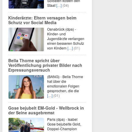
Soldaten kosten den
Staat
[…]
(04)
Kinderärzte: Eltern versagen beim
Schutz vor Social Media
Osnabrück (dpa) -
Kinder- und
Jugendärzte verlangen
einen besseren Schutz
von Kindern
[…]
(01)
Bella Thorne spricht über
Veröffentlichung privater Bilder nach
Erpressungsversuch
(BANG) - Bella Thorne
hat über die
emotionalen Folgen
gesprochen, die die
[…]
(01)
Gose bejubelt EM-Gold - Wellbrock in
der Seine ausgebremst
Paris (dpa) - Isabel
Gose bejubelte Gold,
Doppel-Champion