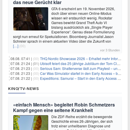
das neue Gerücht klar
GTA 6 erscheint am 19. November 2026,
doch über einen neuen Online-Modus
wissen wir erstaunlich wenig. Rockstar
Games bewirbt Grand Theft Auto VI
bislang ausdrücklich als „Single Player
Experience“. Genau diese Formulierung
sorgt nun erneut für Spekulationen. Bloomberg-Journalist Jason
Schreier sprach in einem aktuellen Video über die Zukunft von
[…]
(00)
vor 3 Stunden
08.08. 07:41 |
(00)
THQ Nordic Showcase 2026 – Erhaltet mehr Informationen
07.08. 21:24 |
(01)
Ubisoft feiert das 25-jährige Jubiläum der Tom Clancy’s Ghost Recon-Reihe
07.08. 21:23 |
(00)
Serious Sam: Shatterverse lädt zum Playtest – und erscheint schon bald!
07.08. 21:23 |
(00)
Car Was Simulator startet in den Early Access – bald gehts los!
07.08. 21:22 |
(00)
Expeditions: Samurai – Start in den Early Access ab heute im feudalen Japan
KINO/TV-NEWS
«einfach Mensch» begleitet Robin Schmetzers
Kampf gegen eine seltene Krankheit
Die ZDF-Reihe erzählt die bewegende
Geschichte eines 26-Jährigen, der sich
trotz einer unheilbaren Diagnose und