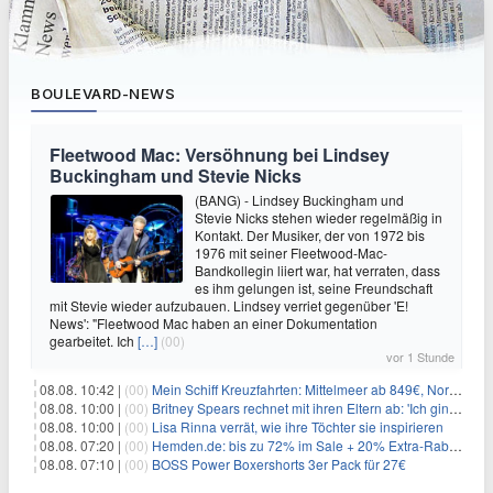
BOULEVARD-NEWS
Fleetwood Mac: Versöhnung bei Lindsey
Buckingham und Stevie Nicks
(BANG) - Lindsey Buckingham und
Stevie Nicks stehen wieder regelmäßig in
Kontakt. Der Musiker, der von 1972 bis
1976 mit seiner Fleetwood-Mac-
Bandkollegin liiert war, hat verraten, dass
es ihm gelungen ist, seine Freundschaft
mit Stevie wieder aufzubauen. Lindsey verriet gegenüber 'E!
News': "Fleetwood Mac haben an einer Dokumentation
gearbeitet. Ich
[…]
(00)
vor 1 Stunde
08.08. 10:42 |
(00)
Mein Schiff Kreuzfahrten: Mittelmeer ab 849€, Norwegen ab 999€ p.P.
08.08. 10:00 |
(00)
Britney Spears rechnet mit ihren Eltern ab: 'Ich ging zwei Monate lang auf die Knie und weinte'
08.08. 10:00 |
(00)
Lisa Rinna verrät, wie ihre Töchter sie inspirieren
08.08. 07:20 |
(00)
Hemden.de: bis zu 72% im Sale + 20% Extra-Rabatt dank Gutschein
08.08. 07:10 |
(00)
BOSS Power Boxershorts 3er Pack für 27€