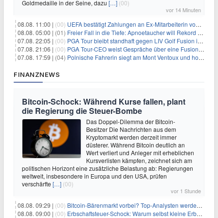
Goldmedaille in der Seine, dazu
[…]
(00)
vor 14 Minuten
08.08. 11:00 |
(00)
UEFA bestätigt Zahlungen an Ex-Mitarbeiterin von Infantino
08.08. 05:00 |
(01)
Freier Fall in die Tiefe: Apnoetaucher will Rekord brechen
07.08. 22:05 |
(00)
PGA Tour bleibt standhaft gegen LIV Golf Fusion in einem sich wandelnden Sportumfeld
07.08. 21:06 |
(00)
PGA Tour-CEO weist Gespräche über eine Fusion mit LIV Golf zurück und bekräftigt die Wettbewerbslandschaft
07.08. 17:59 |
(04)
Polnische Fahrerin siegt am Mont Ventoux und holt Tour-Gelb
FINANZNEWS
Bitcoin-Schock: Während Kurse fallen, plant
die Regierung die Steuer-Bombe
Das Doppel-Dilemma der Bitcoin-
Besitzer Die Nachrichten aus dem
Kryptomarkt werden derzeit immer
düsterer. Während Bitcoin deutlich an
Wert verliert und Anleger mit erheblichen
Kursverlisten kämpfen, zeichnet sich am
politischen Horizont eine zusätzliche Belastung ab: Regierungen
weltweit, insbesondere in Europa und den USA, prüfen
verschärfte
[…]
(00)
vor 1 Stunde
08.08. 09:29 |
(00)
Bitcoin-Bärenmarkt vorbei? Top-Analysten werden optimistisch, aber die Geschichte sagt etwas anderes
08.08. 09:00 |
(00)
Erbschaftsteuer-Schock: Warum selbst kleine Erbschaften den Fiskus Millionen kosten