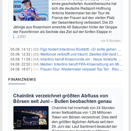
eines gescheiterten Ausreißversuchs hat
sich die deutsche Radsport-Hoffnung
Antonia Niedermaier bei der Tour de
France der Frauen auf den vierten Platz
der Gesamtwertung verbessert. Die 23-
Jährige aus Rosenheim erreichte 45 Sekunden hinter der Gruppe
der Favoritinnen als Sechste das Ziel auf der fünften Etappe in
[…]
(02)
vor 9 Stunden
05.08. 14:12 |
(02)
Figo fordert Infantinos Rücktritt: «Er sollte gehen. Jetzt»
05.08. 12:33 |
(03)
Wellbrock verblüfft und träumt: Zweites EM-Gold in Paris
05.08. 11:56 |
(04)
Infantino beruft Krisenrunde ein - Neue Vorwürfe gegen FIFA
04.08. 22:52 |
(04)
Medien: Infantino beruft FIFA-Krisensitzung am Mittwoch ein
04.08. 18:07 |
(00)
Frauen-Tour: Niedermaier verpasst Top Ten - Reusser siegt
FINANZNEWS
Chainlink verzeichnet größten Abfluss von
Börsen seit Juni – Bullen beobachten genau
Chainlink hat innerhalb von 24 Stunden
einen Nettoabfluss von 1,26 Millionen
Token von Börsen verzeichnet. Dies stellt
den größten täglichen Abfluss seit dem
29. Juni dar. Laut Santiment bedeutet der
Rückgang des Angebots auf Börsen,