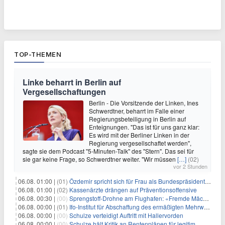
TOP-THEMEN
Linke beharrt in Berlin auf
Vergesellschaftungen
Berlin - Die Vorsitzende der Linken, Ines
Schwerdtner, beharrt im Falle einer
Regierungsbeteiligung in Berlin auf
Enteignungen. "Das ist für uns ganz klar:
Es wird mit der Berliner Linken in der
Regierung vergesellschaftet werden",
sagte sie dem Podcast "5-Minuten-Talk" des "Stern". Das sei für
sie gar keine Frage, so Schwerdtner weiter. "Wir müssen
[…]
(02)
vor 2 Stunden
06.08. 01:00 |
(01)
Özdemir spricht sich für Frau als Bundespräsidentin aus
06.08. 01:00 |
(02)
Kassenärzte drängen auf Präventionsoffensive
06.08. 00:30 |
(00)
Sprengstoff-Drohne am Flughafen: «Fremde Mächte» am Werk?
06.08. 00:00 |
(01)
Ifo-Institut für Abschaffung des ermäßigten Mehrwertsteuersatzes
06.08. 00:00 |
(00)
Schulze verteidigt Auftritt mit Hallervorden
06.08. 00:00 |
(00)
Schulze hält Kritik an Rentenplänen für legitim