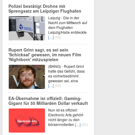
Polizei bestätigt Drohne mit
Sprengsatz am Leipziger Flughafen
Leipzig - Die in der
Nacht zum Mittwoch auf
dem Flughafen
Leipzig/Halle entdeckte
[…]
(00)
Rupert Grint sagt, es sei sein
'Schicksal' gewesen, im neuen Film
'Nightborn' mitzuspielen
(BANG) - Rupert Grint
hatte das Gefühl, dass
es vorherbestimmt
gewesen sei, eine
[…]
(00)
EA-Übernahme ist offiziell: Gaming-
Gigant für 55 Milliarden Dollar verkauft
Nun ist es offiziell:
Electronic Arts gehört
nicht länger zu den
börsennotierten
[…]
(00)