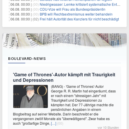
06.08. 00:00 |
(00)
Niedrigwasser: Lemke kritisiert systematische Entwässerung
06.08. 00:00 |
(00)
CDU-Vize will Frau als Bundespräsidentin
06.08. 00:00 |
(00)
BPB will Rechtsextremismus weiter behandeln
06.08. 00:00 |
(02)
Frei hält Autorität des Kanzlers für nicht beschädigt
BOULEVARD-NEWS
'Game of Thrones'-Autor kämpft mit Traurigkeit
und Depressionen
(BANG) - 'Game of Thrones'-Autor
George R. R. Martin hat eingeräumt, dass
er nach einem "stressigen Jahr" mit
Traurigkeit und Depressionen zu
kämpfen hat. Der 77-Jährige machte die
persönlichen Angaben in einem
Blogbeitrag auf seiner Website. Darin beschreibt er die
vergangenen zwölf Monate als "überwältigend". Zwar habe es
auch "großartige Dinge,
[…]
(00)
vor 10 Stunden