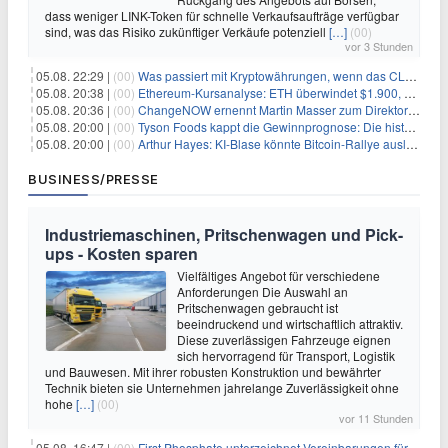
dass weniger LINK-Token für schnelle Verkaufsaufträge verfügbar
sind, was das Risiko zukünftiger Verkäufe potenziell
[…]
(00)
vor 3 Stunden
05.08. 22:29 |
(00)
Was passiert mit Kryptowährungen, wenn das CLARITY-Gesetz diese Woche scheitert? Hougan erklärt
05.08. 20:38 |
(00)
Ethereum-Kursanalyse: ETH überwindet $1.900, aber größere Herausforderungen stehen bevor
05.08. 20:36 |
(00)
ChangeNOW ernennt Martin Masser zum Direktor für strategische Partnerschaften
05.08. 20:00 |
(00)
Tyson Foods kappt die Gewinnprognose: Die historische Rinderkrise will einfach nicht enden
05.08. 20:00 |
(00)
Arthur Hayes: KI-Blase könnte Bitcoin-Rallye auslösen
BUSINESS/PRESSE
Industriemaschinen, Pritschenwagen und Pick-
ups - Kosten sparen
Vielfältiges Angebot für verschiedene
Anforderungen Die Auswahl an
Pritschenwagen gebraucht ist
beeindruckend und wirtschaftlich attraktiv.
Diese zuverlässigen Fahrzeuge eignen
sich hervorragend für Transport, Logistik
und Bauwesen. Mit ihrer robusten Konstruktion und bewährter
Technik bieten sie Unternehmen jahrelange Zuverlässigkeit ohne
hohe
[…]
(00)
vor 11 Stunden
05.08. 16:47 |
(00)
First Phosphate unterzeichnet Vereinbarungen für nicht zu refundierende Zuwendungen in Höhe von 4,84 Mio. $ von der kanadischen Regierung für Straßeninfrastruktur und Stromübertragungsleitungen