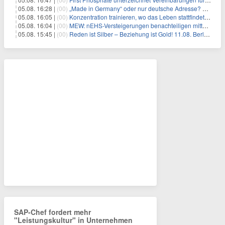
05.08. 16:28 |
(00)
„Made in Germany“ oder nur deutsche Adresse? So erkennen Sie, wo Ihre Leiterplatten wirklich gefertigt werden
05.08. 16:05 |
(00)
Konzentration trainieren, wo das Leben stattfindet: Mobile EEG-Technologie bringt Neurofeedback in den Alltag
05.08. 16:04 |
(00)
MEW: nEHS-Versteigerungen benachteiligen mittelständische Unternehmen
05.08. 15:45 |
(00)
Reden ist Silber – Beziehung ist Gold! 11.08. Berlin – 18:30 Uhr
SAP-Chef fordert mehr
"Leistungskultur" in Unternehmen