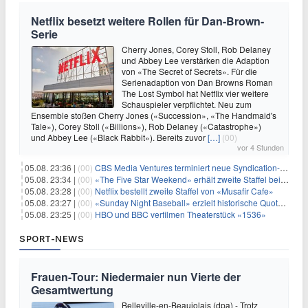
Netflix besetzt weitere Rollen für Dan-Brown-
Serie
Cherry Jones, Corey Stoll, Rob Delaney
und Abbey Lee verstärken die Adaption
von «The Secret of Secrets». Für die
Serienadaption von Dan Browns Roman
The Lost Symbol hat Netflix vier weitere
Schauspieler verpflichtet. Neu zum
Ensemble stoßen Cherry Jones («Succession», «The Handmaid's
Tale»), Corey Stoll («Billions»), Rob Delaney («Catastrophe»)
und Abbey Lee («Black Rabbit»). Bereits zuvor
[…]
(00)
vor 4 Stunden
05.08. 23:36 |
(00)
CBS Media Ventures terminiert neue Syndication-Formate
05.08. 23:34 |
(00)
«The Five Star Weekend» erhält zweite Staffel bei Peacock
05.08. 23:28 |
(00)
Netflix bestellt zweite Staffel von «Musafir Cafe»
05.08. 23:27 |
(00)
«Sunday Night Baseball» erzielt historische Quotenserie für NBC
05.08. 23:25 |
(00)
HBO und BBC verfilmen Theaterstück «1536»
SPORT-NEWS
Frauen-Tour: Niedermaier nun Vierte der
Gesamtwertung
Belleville-en-Beaujolais (dpa) - Trotz