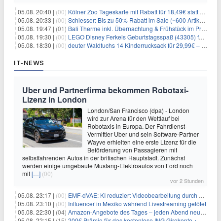
05.08. 20:40 |
(00)
Kölner Zoo Tageskarte mit Rabatt für 18,49€ statt 29,50€ – einlösbar bis Dezember
05.08. 20:33 |
(00)
Schiesser: Bis zu 50% Rabatt im Sale (~600 Artikel zur Auswahl)
05.08. 19:47 |
(01)
Bali Therme inkl. Übernachtung & Frühstück im Premium Hotel (Bad Oeynhausen) ab 89€ p.P.
05.08. 19:30 |
(00)
LEGO Disney Ferkels Geburtstagsspaß (43305) für 29,10€
05.08. 18:30 |
(00)
deuter Waldfuchs 14 Kinderrucksack für 29,99€ – Amber-maple
IT-NEWS
Uber und Partnerfirma bekommen Robotaxi-
Lizenz in London
London/San Francisco (dpa) - London
wird zur Arena für den Wettlauf bei
Robotaxis in Europa. Der Fahrdienst-
Vermittler Uber und sein Software-Partner
Wayve erhielten eine erste Lizenz für die
Beförderung von Passagieren mit
selbstfahrenden Autos in der britischen Hauptstadt. Zunächst
werden einige umgebaute Mustang-Elektroautos von Ford noch
mit
[…]
(00)
vor 2 Stunden
05.08. 23:17 |
(00)
EMF-dVAE: KI reduziert Videobearbeitung durch audio-gesteuerte Bildauswahl um 65%
05.08. 23:10 |
(00)
Influencer in Mexiko während Livestreaming getötet
05.08. 22:30 |
(04)
Amazon-Angebote des Tages – jeden Abend neue Deals zum Stöbern
05.08. 22:15 |
(15)
200€ Prämie für das kostenlose ING Girokonto + gratis Visa + 3,75% Zinsen