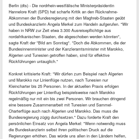
Berlin (dts) - Die nordrhein-westfälische Ministerpräsidentin
Hannelore Kraft (SPD) hat scharfe Kritik an den Rücknahme-
Abkommen der Bundesregierung mit den Maghreb-Staaten geübt
und Bundeskanzlerin Angela Merkel zum Handeln aufgerufen. "Wir
haben in NRW zur Zeit etwa 3.300 Ausreisepflichtige aus
nordafrikanischen Staaten, die abgeschoben werden könnten",
sagte Kraft der "Bild am Sonntag". "Doch die Abkommen, die der
Bundesinnenminister und der Kanzleramtsminister mit Marokko,
Algerien und Tunesien getroffen haben, sind für effektive
Rückführungen untauglich."
Konkret kritisierte Kraft: "Wir dürfen zum Beispiel nach Algerien
und Marokko nur Linienflüge nutzen, nach Tunesien nur
Kleincharter bis 25 Personen. In der aktuellen Praxis erfolgen
Rückführungen per Linienflug beispielsweise nach Marokko
regelmäßig nur mit ein bis zwei Personen. Wir brauchen dringend
eine bessere Zusammenarbeit mit Tunesien und Sammel-
Charterflüge auch nach Algerien und Marokko. Das muss die
Bundesregierung zügig durchsetzen." Dazu forderte Kraft den
persönlichen Einsatz von Angela Merkel: "Wenn notwendig muss
die Bundeskanzlerin selbst ihren politischen Druck auf die
Regierungen erhöhen. Das würde uns allen in den Ländern helfen,