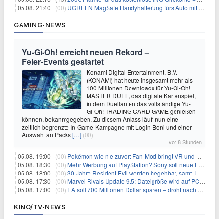
05.08. 21:40 |
(00)
UGREEN MagSafe Handyhalterung fürs Auto mit 20 N52-Magneten für 7,96€
GAMING-NEWS
Yu‑Gi‑Oh! erreicht neuen Rekord –
Feier‑Events gestartet
Konami Digital Entertainment, B.V.
(KONAMI) hat heute insgesamt mehr als
100 Millionen Downloads für Yu-Gi-Oh!
MASTER DUEL, das digitale Kartenspiel,
in dem Duellanten das vollständige Yu-
Gi-Oh! TRADING CARD GAME genießen
können, bekanntgegeben. Zu diesem Anlass läuft nun eine
zeitlich begrenzte In-Game-Kampagne mit Login-Boni und einer
Auswahl an Packs
[…]
(00)
vor 8 Stunden
05.08. 19:00 |
(00)
Pokémon wie nie zuvor: Fan-Mod bringt VR und Ego-Perspektive nach Kanto
05.08. 18:30 |
(00)
Mehr Werbung auf PlayStation? Sony soll neue Einnahmequellen prüfen
05.08. 18:00 |
(00)
30 Jahre Resident Evil werden begehbar, samt „lebensgroßem Leon“
05.08. 17:30 |
(00)
Marvel Rivals Update 9.5: Dateigröße wird auf PC und Konsolen deutlich reduziert
05.08. 17:00 |
(00)
EA soll 700 Millionen Dollar sparen – droht nach der Übernahme die nächste Entlassungswelle?
KINO/TV-NEWS