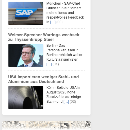
München - SAP-Chef
Christian Klein fordert
mehr offenes und
respektvolles Feedback
in
[…]
(00)
Weimer-Sprecher Warrings wechselt
zu Thyssenkrupp Steel
Berlin - Das
Personalkarussell in
Berlin dreht sich weiter:
Kulturstaatsminister
[…]
(01)
USA importieren weniger Stahl- und
Aluminium aus Deutschland
Köln - Seit die USA im
August 2025 hohe
Zusatzzölle auf einige
Stahl- und
[…]
(02)