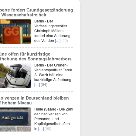
perte fordert Grundgesetzänderung
r Wissenschaftsfreiheit
Berlin - Der
Verfassungsrechtler
Christoph Möllers
fordert eine Änderung
des Vor den
[…]
(00)
üne offen für kurzfristige
fhebung des Sonntagsfahrverbots
Berlin - Der Grünen-
Verkehrspolitiker Tarek
Al-Wazir hält eine
kurzfristige Aufhebung
[…]
(04)
solvenzen in Deutschland bleiben
f hohem Niveau
Halle (Saale) - Die Zahl
der Insolvenzen von
Personen- und
Kapitalgesellschaften
in
[…]
(00)