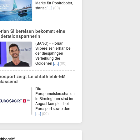
Marke für Poolroboter,
startet
[…]
(00)
orian Silbereisen bekommt eine
derationspartnerin
(BANG) - Florian
Silbereisen erhält bei
der diesjährigen
Verleihung der
Goldenen
[…]
(00)
rosport zeigt Leichtathletik-EM
fassend
Die
Europameisterschaften
in Birmingham sind im
August komplett bei
Eurosport sowie den
[…]
(00)
hbegriff