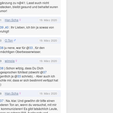
gänzung zu n@41: Lasst euch nicht
stecken, bleibt gesund und behaltet euren
umor!
Han.Scha
1
19. März 2020
39
,
40
: Ihr Lieben, ich bin ja sowas von
ruhigt!
O.Ton
0
19. März 2020
38
ju nene, war für @
33
, für den
lmächtigen Oberbesserwisser.
wimola
9
19. März 2020
38
) Schon witzig, dass Du Dich
gesprochen fühltest (obwohl @
37
gentlich ja @
33
schrieb). - Aber auch ich
chte mir, dass er sich bestimmt vertippt hat
-)
Han.Scha
8
19. März 2020
37
: Na, klar. Und gewöhn dir bitte einen
deren Ton an, wenn du versuchst, mit mir
 kommunizieren! Es gibt tatsächlich Leute,
nen es schwer fällt, Austausch und