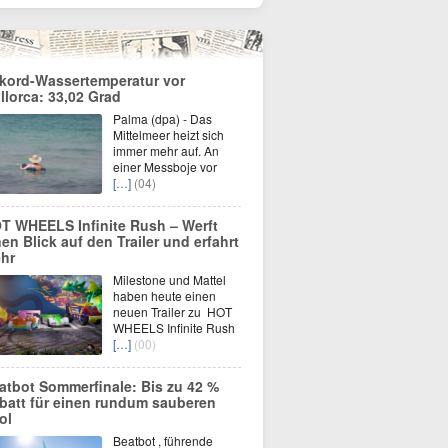
kord-Wassertemperatur vor
llorca: 33,02 Grad
Palma (dpa) - Das
Mittelmeer heizt sich
immer mehr auf. An
einer Messboje vor
[…]
(04)
T WHEELS Infinite Rush – Werft
nen Blick auf den Trailer und erfahrt
hr
Milestone und Mattel
haben heute einen
neuen Trailer zu HOT
WHEELS Infinite Rush
[…]
(00)
atbot Sommerfinale: Bis zu 42 %
batt für einen rundum sauberen
ol
Beatbot , führende