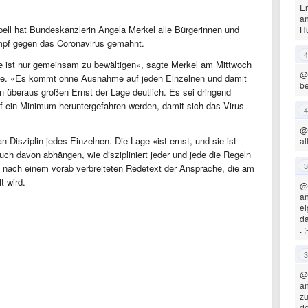
Er
an
ppell hat Bundeskanzlerin Angela Merkel alle Bürgerinnen und
H
ampf gegen das Coronavirus gemahnt.
4
ie ist nur gemeinsam zu bewältigen», sagte Merkel am Mittwoch
@
ise. «Es kommt ohne Ausnahme auf jeden Einzelnen und damit
be
en überaus großen Ernst der Lage deutlich. Es sei dringend
f ein Minimum heruntergefahren werden, damit sich das Virus
4
@
 Disziplin jedes Einzelnen. Die Lage «ist ernst, und sie ist
al
auch davon abhängen, wie diszipliniert jeder und jede die Regeln
3
n nach einem vorab verbreiteten Redetext der Ansprache, die am
 wird.
@
an
ei
da
. ;
3
@
an
zu
de