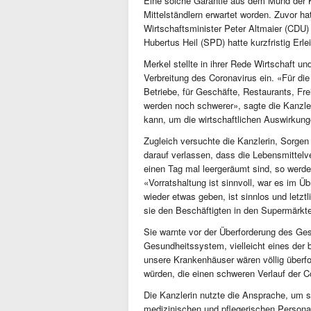
Eine solche Garantie aus dem Mund der K
Mittelständlern erwartet worden. Zuvor h
Wirtschaftsminister Peter Altmaier (CDU) 
Hubertus Heil (SPD) hatte kurzfristig Erl
Merkel stellte in ihrer Rede Wirtschaft 
Verbreitung des Coronavirus ein. «Für di
Betriebe, für Geschäfte, Restaurants, Fre
werden noch schwerer», sagte die Kanzler
kann, um die wirtschaftlichen Auswirkung
Zugleich versuchte die Kanzlerin, Sorge
darauf verlassen, dass die Lebensmittelv
einen Tag mal leergeräumt sind, so werde
«Vorratshaltung ist sinnvoll, war es im 
wieder etwas geben, ist sinnlos und let
sie den Beschäftigten in den Supermärkten 
Sie warnte vor der Überforderung des Ge
Gesundheitssystem, vielleicht eines der
unsere Krankenhäuser wären völlig überford
würden, die einen schweren Verlauf der Co
Die Kanzlerin nutzte die Ansprache, um s
medizinischen und pflegerischen Persona