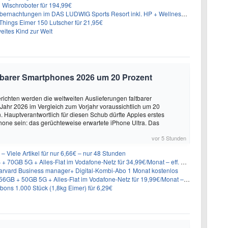
Wischroboter für 194,99€
nachtungen im DAS LUDWIG Sports Resort inkl. HP + Wellness ab 174€ p.P.
hings Eimer 150 Lutscher für 21,95€
eites Kind zur Welt
altbarer Smartphones 2026 um 20 Prozent
ichten werden die weltweiten Auslieferungen faltbarer
ahr 2026 im Vergleich zum Vorjahr voraussichtlich um 20
 Hauptverantwortlich für diesen Schub dürfte Apples erstes
hone sein: das gerüchteweise erwartete iPhone Ultra. Das
vor 5 Stunden
– Viele Artikel für nur 6,66€ – nur 48 Stunden
GB 5G + Alles-Flat im Vodafone-Netz für 34,99€/Monat – eff. 4,65€/Monat
rvard Business manager+ Digital-Kombi-Abo 1 Monat kostenlos
+ 50GB 5G + Alles-Flat im Vodafone-Netz für 19,99€/Monat – eff. 0,61€/Monat
ons 1.000 Stück (1,8kg Eimer) für 6,29€