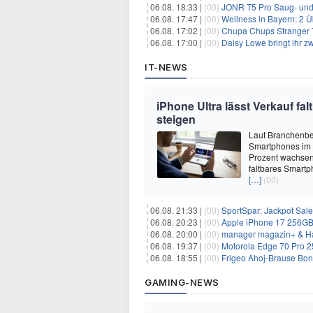
06.08. 18:33 |
(00)
JONR T5 Pro Saug- und 
06.08. 17:47 |
(00)
Wellness in Bayern: 2 Über
06.08. 17:02 |
(00)
Chupa Chups Stranger T
06.08. 17:00 |
(00)
Daisy Lowe bringt ihr zw
IT-NEWS
iPhone Ultra lässt Verkauf f
steigen
Laut Branchenber
Smartphones im J
Prozent wachsen.
faltbares Smartp
[…]
(00)
06.08. 21:33 |
(00)
SportSpar: Jackpot Sale 
06.08. 20:23 |
(00)
Apple iPhone 17 256GB + 70
06.08. 20:00 |
(00)
manager magazin+ & Ha
06.08. 19:37 |
(00)
Motorola Edge 70 Pro 256GB 
06.08. 18:55 |
(00)
Frigeo Ahoj-Brause Bonb
GAMING-NEWS