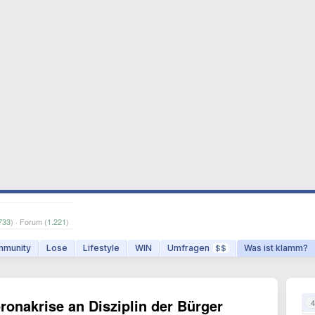
733
) · Forum (
1.221
)
munity
Lose
Lifestyle
WIN
Umfragen
Was ist klamm?
$$
oronakrise an Disziplin der Bürger
4