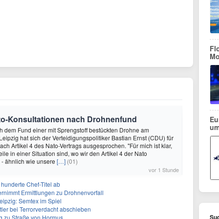
Fl
Mo
Nato-Konsultationen nach Drohnenfund
Eu
um
ch dem Fund einer mit Sprengstoff bestückten Drohne am
eipzig hat sich der Verteidigungspolitiker Bastian Ernst (CDU) für
ach Artikel 4 des Nato-Vertrags ausgesprochen. "Für mich ist klar,
eile in einer Situation sind, wo wir den Artikel 4 der Nato
n - ähnlich wie unsere
[…]
(01)
vor 1 Stunde
 hunderte Chef-Titel ab
rnimmt Ermittlungen zu Drohnenvorfall
eipzig: Semtex im Spiel
tler bei Terrorverdacht abschieben
Suc
g zu Straße von Hormus