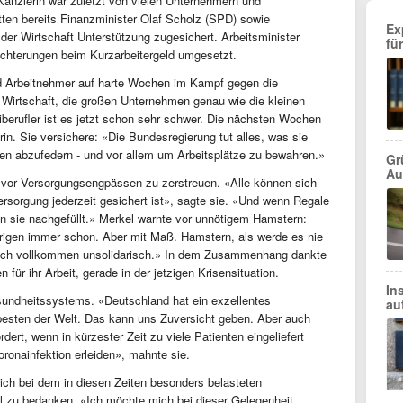
anzlerin war zuletzt von vielen Unternehmern und
atten bereits Finanzminister Olaf Scholz (SPD) sowie
Ex
der Wirtschaft Unterstützung zugesichert. Arbeitsminister
fü
eichterungen beim Kurzarbeitergeld umgesetzt.
und Arbeitnehmer auf harte Wochen im Kampf gegen die
e Wirtschaft, die großen Unternehmen genau wie die kleinen
iberufler ist es jetzt schon sehr schwer. Die nächsten Wochen
in. Sie versichere: «Die Bundesregierung tut alles, was sie
en abzufedern - und vor allem um Arbeitsplätze zu bewahren.»
Gr
Au
n vor Versorgungsengpässen zu zerstreuen. «Alle können sich
ersorgung jederzeit gesichert ist», sagte sie. «Und wenn Regale
n sie nachgefüllt.» Merkel warnte vor unnötigem Hamstern:
Übrigen immer schon. Aber mit Maß. Hamstern, als werde es nie
ztlich vollkommen unsolidarisch.» In dem Zusammenhang dankte
für ihr Arbeit, gerade in der jetzigen Krisensituation.
In
sundheitssystems. «Deutschland hat ein exzellentes
au
 besten der Welt. Das kann uns Zuversicht geben. Aber auch
ert, wenn in kürzester Zeit zu viele Patienten eingeliefert
ronainfektion erleiden», mahnte sie.
ich bei dem in diesen Zeiten besonders belasteten
l zu bedanken. «Ich möchte mich bei dieser Gelegenheit