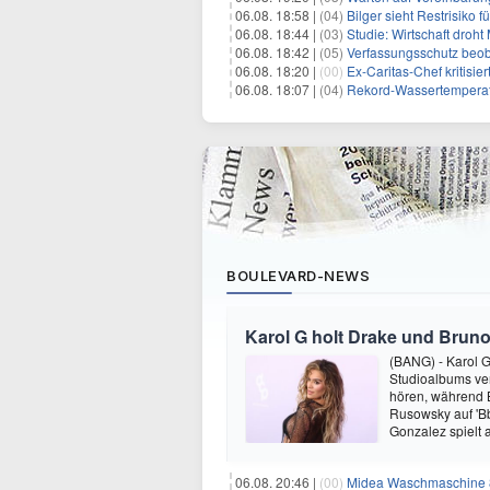
06.08. 18:58 |
(04)
Bilger sieht Restrisiko
06.08. 18:44 |
(03)
Studie: Wirtschaft droht
06.08. 18:42 |
(05)
Verfassungsschutz beob
06.08. 18:20 |
(00)
Ex-Caritas-Chef kritisi
06.08. 18:07 |
(04)
Rekord-Wassertemperatu
BOULEVARD-NEWS
Karol G holt Drake und Bruno
(BANG) - Karol G 
Studioalbums ver
hören, während B
Rusowsky auf 'Bb
Gonzalez spielt
06.08. 20:46 |
(00)
Midea Waschmaschine 8