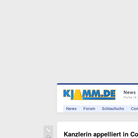
News
Portal (
4.
News
Forum
Schlaufuchs
Com
Kanzlerin appelliert in C