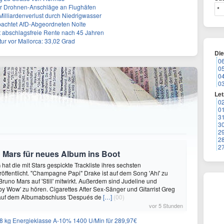
 für Drohnen-Anschläge an Flughäfen
 Milliardenverlust durch Niedrigwasser
achtet AfD-Abgeordneten Nolte
ert abschlagsfreie Rente nach 45 Jahren
r vor Mallorca: 33,02 Grad
Di
0
0
0
0
Let
0
0
3
3
2
2
2
 Mars für neues Album ins Boot
hat die mit Stars gespickte Trackliste ihres sechsten
öffentlicht. "Champagne Papi" Drake ist auf dem Song 'Ahí' zu
runo Mars auf 'Still' mitwirkt. Außerdem sind Judeline und
y Wow' zu hören. Cigarettes After Sex-Sänger und Gitarrist Greg
 auf dem Albumabschluss 'Después de
[…]
(00)
vor 5 Stunden
 kg Energieklasse A-10% 1400 U/Min für 289,97€