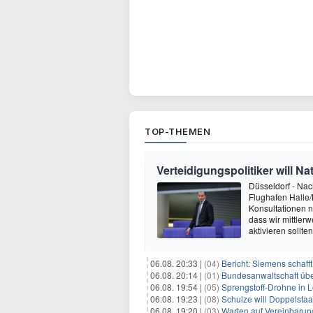
TOP-THEMEN
Verteidigungspolitiker will 
Düsseldorf - Na
Flughafen Halle/L
Konsultationen n
dass wir mittlerw
aktivieren sollte
06.08. 20:33 |
(04)
Bericht: Siemens schafft
06.08. 20:14 |
(01)
Bundesanwaltschaft übe
06.08. 19:54 |
(05)
Sprengstoff-Drohne in L
06.08. 19:23 |
(08)
Schulze will Doppelstaa
06.08. 19:20 |
(03)
Warten auf Vereinbarun