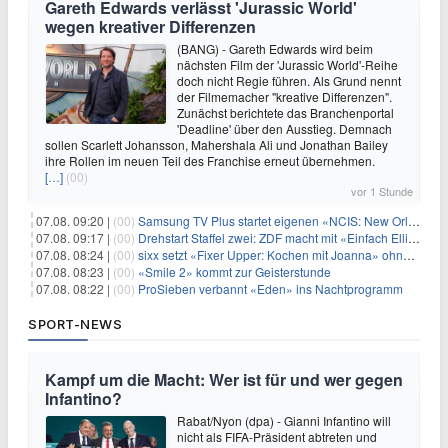
Gareth Edwards verlässt 'Jurassic World'
wegen kreativer Differenzen
(BANG) - Gareth Edwards wird beim
nächsten Film der 'Jurassic World'-Reihe
doch nicht Regie führen. Als Grund nennt
der Filmemacher "kreative Differenzen".
Zunächst berichtete das Branchenportal
'Deadline' über den Ausstieg. Demnach
sollen Scarlett Johansson, Mahershala Ali und Jonathan Bailey
ihre Rollen im neuen Teil des Franchise erneut übernehmen.
[…]
(00)
vor 1 Stunde
07.08. 09:20 |
(00)
Samsung TV Plus startet eigenen «NCIS: New Orleans»-Sender
07.08. 09:17 |
(00)
Drehstart Staffel zwei: ZDF macht mit «Einfach Elli» weiter
07.08. 08:24 |
(00)
sixx setzt «Fixer Upper: Kochen mit Joanna» ohne Pause fort
07.08. 08:23 |
(00)
«Smile 2» kommt zur Geisterstunde
07.08. 08:22 |
(00)
ProSieben verbannt «Eden» ins Nachtprogramm
SPORT-NEWS
Kampf um die Macht: Wer ist für und wer gegen
Infantino?
Rabat/Nyon (dpa) - Gianni Infantino will
nicht als FIFA-Präsident abtreten und