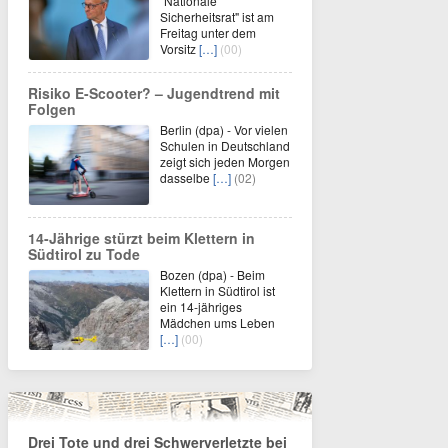
"Nationale
Sicherheitsrat" ist am
Freitag unter dem
Vorsitz
[…]
(00)
Risiko E-Scooter? – Jugendtrend mit
Folgen
Berlin (dpa) - Vor vielen
Schulen in Deutschland
zeigt sich jeden Morgen
dasselbe
[…]
(02)
14-Jährige stürzt beim Klettern in
Südtirol zu Tode
Bozen (dpa) - Beim
Klettern in Südtirol ist
ein 14-jähriges
Mädchen ums Leben
[…]
(00)
Drei Tote und drei Schwerverletzte bei