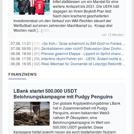
bittet stattdessen um ein Mandat für eine
weitere Amtszeit bis 2031. Die UEFA hält
dagegen an ihrem Boykott-Plan fest:
Nach dem krachend gescheiterten
Investorendeal um den Verkauf von WM-Rechten steuert der
Weltfußball auf einen zehrenden Machtkampf zu. Knapp drei
Wochen nach
[…]
(00)
vor 13 Minuten
07.08. 11:21 |
(00)
«So froh»: Gose schwimmt zu EM-Gold im Freiwasser
07.08. 09:50 |
(01)
Zentralisieren oder nicht? Diskussion über Drohnenabwehr
06.08. 18:00 |
(01)
Pienaar gewinnt Etappe - Lippert im Sprint chancenlos
06.08. 17:05 |
(06)
Infantino räumt Fehler ein - UEFA: Ändert nichts an Boykott
06.08. 16:05 |
(02)
Real-Wechsel fix: Diomande ist Leipzigs Rekordtransfer
FINANZNEWS
LBank startet 500.000 USDT
Belohnungskampagne mit Pudgy Penguins
Der globale Kryptowährungsbörse LBank
hat in Zusammenarbeit mit Pudgy
Penguins, einem bekannten Web3-
nativen IP-Ökosystem, eine
Belohnungskampagne im Wert von
500.000 USDT gestartet. Diese
Kampagne bietet sowohl neuen als auch bestehenden Nutzern