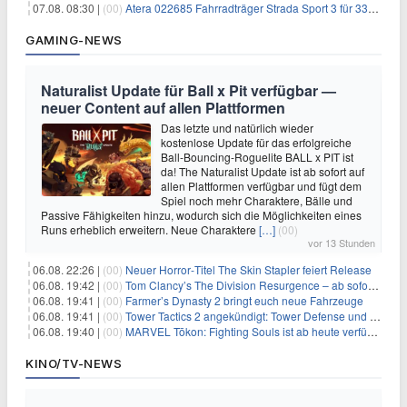
07.08. 08:30 |
(00)
Atera 022685 Fahrradträger Strada Sport 3 für 337,48€
GAMING-NEWS
Naturalist Update für Ball x Pit verfügbar —
neuer Content auf allen Plattformen
Das letzte und natürlich wieder
kostenlose Update für das erfolgreiche
Ball-Bouncing-Roguelite BALL x PIT ist
da! The Naturalist Update ist ab sofort auf
allen Plattformen verfügbar und fügt dem
Spiel noch mehr Charaktere, Bälle und
Passive Fähigkeiten hinzu, wodurch sich die Möglichkeiten eines
Runs erheblich erweitern. Neue Charaktere
[…]
(00)
vor 13 Stunden
06.08. 22:26 |
(00)
Neuer Horror‑Titel The Skin Stapler feiert Release
06.08. 19:42 |
(00)
Tom Clancy’s The Division Resurgence – ab sofort für euch verfügbar
06.08. 19:41 |
(00)
Farmer’s Dynasty 2 bringt euch neue Fahrzeuge
06.08. 19:41 |
(00)
Tower Tactics 2 angekündigt: Tower Defense und Deckbuilding Kombo kehrt zurück
06.08. 19:40 |
(00)
MARVEL Tōkon: Fighting Souls ist ab heute verfügbar
KINO/TV-NEWS