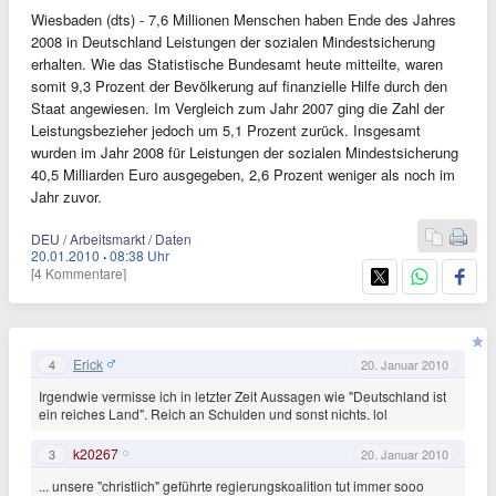
Wiesbaden (dts) - 7,6 Millionen Menschen haben Ende des Jahres
2008 in Deutschland Leistungen der sozialen Mindestsicherung
erhalten. Wie das Statistische Bundesamt heute mitteilte, waren
somit 9,3 Prozent der Bevölkerung auf finanzielle Hilfe durch den
Staat angewiesen. Im Vergleich zum Jahr 2007 ging die Zahl der
Leistungsbezieher jedoch um 5,1 Prozent zurück. Insgesamt
wurden im Jahr 2008 für Leistungen der sozialen Mindestsicherung
40,5 Milliarden Euro ausgegeben, 2,6 Prozent weniger als noch im
Jahr zuvor.
DEU / Arbeitsmarkt / Daten
20.01.2010
·
08:38 Uhr
[4 Kommentare]
Erick
4
20. Januar 2010
Irgendwie vermisse ich in letzter Zeit Aussagen wie "Deutschland ist
ein reiches Land". Reich an Schulden und sonst nichts. lol
k20267
3
20. Januar 2010
... unsere "christlich" geführte regierungskoalition tut immer sooo