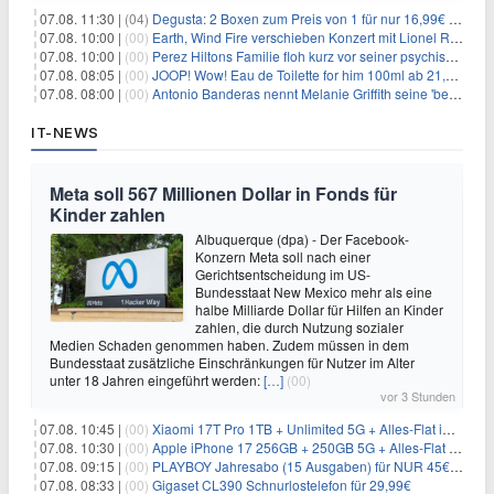
07.08. 11:30 |
(04)
Degusta: 2 Boxen zum Preis von 1 für nur 16,99€ inkl. Versand
07.08. 10:00 |
(00)
Earth, Wind Fire verschieben Konzert mit Lionel Richie nach medizinischem Notfall
07.08. 10:00 |
(00)
Perez Hiltons Familie floh kurz vor seiner psychischen Krise aus dem Haus
07.08. 08:05 |
(00)
JOOP! Wow! Eau de Toilette for him 100ml ab 21,84€ im Sparabo
07.08. 08:00 |
(00)
Antonio Banderas nennt Melanie Griffith seine 'beste Freundin'
IT-NEWS
Meta soll 567 Millionen Dollar in Fonds für
Kinder zahlen
Albuquerque (dpa) - Der Facebook-
Konzern Meta soll nach einer
Gerichtsentscheidung im US-
Bundesstaat New Mexico mehr als eine
halbe Milliarde Dollar für Hilfen an Kinder
zahlen, die durch Nutzung sozialer
Medien Schaden genommen haben. Zudem müssen in dem
Bundesstaat zusätzliche Einschränkungen für Nutzer im Alter
unter 18 Jahren eingeführt werden:
[…]
(00)
vor 3 Stunden
07.08. 10:45 |
(00)
Xiaomi 17T Pro 1TB + Unlimited 5G + Alles-Flat im o2 Netz für 29,99€/Monat – eff. 1,15€/Monat
07.08. 10:30 |
(00)
Apple iPhone 17 256GB + 250GB 5G + Alles-Flat im Telekom-Netz für 34€/Monat – eff. 6,29€/Monat
07.08. 09:15 |
(00)
PLAYBOY Jahresabo (15 Ausgaben) für NUR 45€ (statt 198€)
07.08. 08:33 |
(00)
Gigaset CL390 Schnurlostelefon für 29,99€