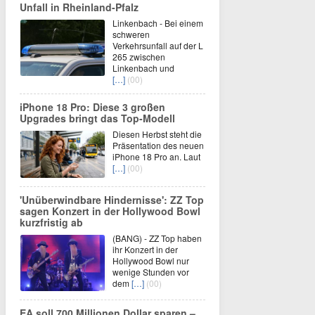
Unfall in Rheinland-Pfalz
Linkenbach - Bei einem
schweren
Verkehrsunfall auf der L
265 zwischen
Linkenbach und
[…]
(00)
iPhone 18 Pro: Diese 3 großen
Upgrades bringt das Top-Modell
Diesen Herbst steht die
Präsentation des neuen
iPhone 18 Pro an. Laut
[…]
(00)
'Unüberwindbare Hindernisse': ZZ Top
sagen Konzert in der Hollywood Bowl
kurzfristig ab
(BANG) - ZZ Top haben
ihr Konzert in der
Hollywood Bowl nur
wenige Stunden vor
dem
[…]
(00)
EA soll 700 Millionen Dollar sparen –