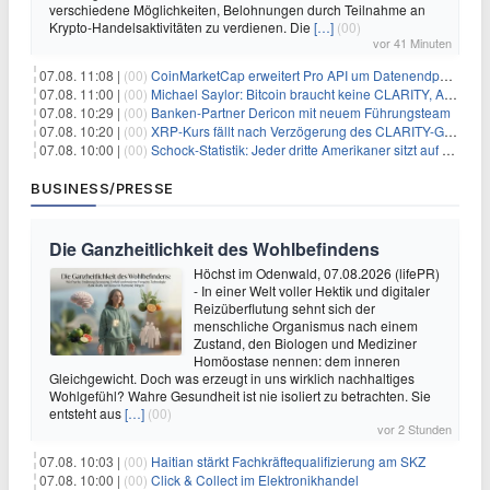
verschiedene Möglichkeiten, Belohnungen durch Teilnahme an
Krypto-Handelsaktivitäten zu verdienen. Die
[…]
(00)
vor 41 Minuten
07.08. 11:08 |
(00)
CoinMarketCap erweitert Pro API um Datenendpunkte für reale Vermögenswerte
07.08. 11:00 |
(00)
Michael Saylor: Bitcoin braucht keine CLARITY, Amerika schon
07.08. 10:29 |
(00)
Banken-Partner Dericon mit neuem Führungsteam
07.08. 10:20 |
(00)
XRP-Kurs fällt nach Verzögerung des CLARITY-Gesetzes, Analyst warnt vor schwachem August-Trend
07.08. 10:00 |
(00)
Schock-Statistik: Jeder dritte Amerikaner sitzt auf dem Trockenen – warum Sparen zur Luxus-Aktivität wird
BUSINESS/PRESSE
Die Ganzheitlichkeit des Wohlbefindens
Höchst im Odenwald, 07.08.2026 (lifePR)
- In einer Welt voller Hektik und digitaler
Reizüberflutung sehnt sich der
menschliche Organismus nach einem
Zustand, den Biologen und Mediziner
Homöostase nennen: dem inneren
Gleichgewicht. Doch was erzeugt in uns wirklich nachhaltiges
Wohlgefühl? Wahre Gesundheit ist nie isoliert zu betrachten. Sie
entsteht aus
[…]
(00)
vor 2 Stunden
07.08. 10:03 |
(00)
Haitian stärkt Fachkräftequalifizierung am SKZ
07.08. 10:00 |
(00)
Click & Collect im Elektronikhandel