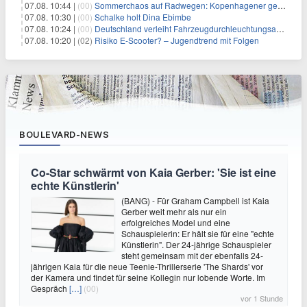
07.08. 10:44 |
(00)
Sommerchaos auf Radwegen: Kopenhagener genervt von Touristen
07.08. 10:30 |
(00)
Schalke holt Dina Ebimbe
07.08. 10:24 |
(00)
Deutschland verleiht Fahrzeugdurchleuchtungsanlagen an Israel
07.08. 10:20 |
(02)
Risiko E-Scooter? – Jugendtrend mit Folgen
BOULEVARD-NEWS
Co-Star schwärmt von Kaia Gerber: 'Sie ist eine
echte Künstlerin'
(BANG) - Für Graham Campbell ist Kaia
Gerber weit mehr als nur ein
erfolgreiches Model und eine
Schauspielerin: Er hält sie für eine "echte
Künstlerin". Der 24-jährige Schauspieler
steht gemeinsam mit der ebenfalls 24-
jährigen Kaia für die neue Teenie-Thrillerserie 'The Shards' vor
der Kamera und findet für seine Kollegin nur lobende Worte. Im
Gespräch
[…]
(00)
vor 1 Stunde