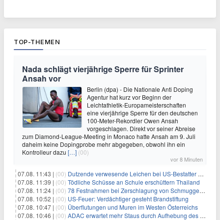
TOP-THEMEN
Nada schlägt vierjährige Sperre für Sprinter
Ansah vor
Berlin (dpa) - Die Nationale Anti Doping
Agentur hat kurz vor Beginn der
Leichtathletik-Europameisterschaften
eine vierjährige Sperre für den deutschen
100-Meter-Rekordler Owen Ansah
vorgeschlagen. Direkt vor seiner Abreise
zum Diamond-League-Meeting in Monaco hatte Ansah am 9. Juli
daheim keine Dopingprobe mehr abgegeben, obwohl ihn ein
Kontrolleur dazu
[…]
(00)
vor 8 Minuten
07.08. 11:43 |
(00)
Dutzende verwesende Leichen bei US-Bestatter gefunden
07.08. 11:39 |
(00)
Tödliche Schüsse an Schule erschüttern Thailand
07.08. 11:24 |
(00)
78 Festnahmen bei Zerschlagung von Schmuggelnetzwerk in Spanien
07.08. 10:52 |
(00)
US-Feuer: Verdächtiger gesteht Brandstiftung
07.08. 10:47 |
(00)
Überflutungen und Muren im Westen Österreichs
07.08. 10:46 |
(00)
ADAC erwartet mehr Staus durch Aufhebung des Lkw-Fahrverbots