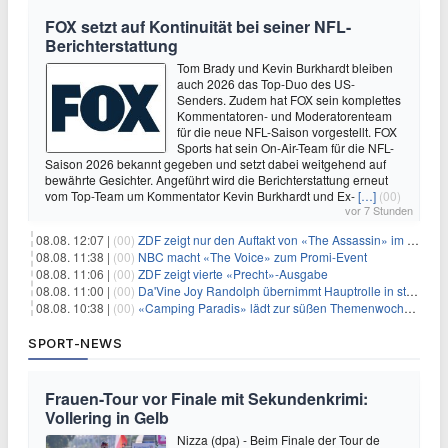
FOX setzt auf Kontinuität bei seiner NFL-
Berichterstattung
Tom Brady und Kevin Burkhardt bleiben
auch 2026 das Top-Duo des US-
Senders. Zudem hat FOX sein komplettes
Kommentatoren- und Moderatorenteam
für die neue NFL-Saison vorgestellt. FOX
Sports hat sein On-Air-Team für die NFL-
Saison 2026 bekannt gegeben und setzt dabei weitgehend auf
bewährte Gesichter. Angeführt wird die Berichterstattung erneut
vom Top-Team um Kommentator Kevin Burkhardt und Ex-
[…]
(00)
vor 7 Stunden
08.08. 12:07 |
(00)
ZDF zeigt nur den Auftakt von «The Assassin» im Fernsehen
08.08. 11:38 |
(00)
NBC macht «The Voice» zum Promi-Event
08.08. 11:06 |
(00)
ZDF zeigt vierte «Precht»-Ausgabe
08.08. 11:00 |
(00)
Da'Vine Joy Randolph übernimmt Hauptrolle in starbesetzter schwarzer Komödie
08.08. 10:38 |
(00)
«Camping Paradis» lädt zur süßen Themenwoche ein
SPORT-NEWS
Frauen-Tour vor Finale mit Sekundenkrimi:
Vollering in Gelb
Nizza (dpa) - Beim Finale der Tour de