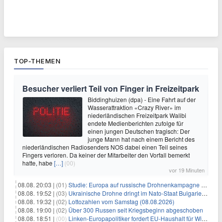
TOP-THEMEN
Besucher verliert Teil von Finger in Freizeitpark
Biddinghuizen (dpa) - Eine Fahrt auf der
Wasserattraktion «Crazy River» im
niederländischen Freizeitpark Walibi
endete Medienberichten zufolge für
einen jungen Deutschen tragisch: Der
junge Mann hat nach einem Bericht des
niederländischen Radiosenders NOS dabei einen Teil seines
Fingers verloren. Da keiner der Mitarbeiter den Vorfall bemerkt
hatte, habe
[…]
(00)
vor 19 Minuten
08.08. 20:03 |
(01)
Studie: Europa auf russische Drohnenkampagne unzureichend vorbereitet
08.08. 19:52 |
(03)
Ukrainische Drohne dringt im Nato-Staat Bulgarien ein
08.08. 19:32 |
(02)
Lottozahlen vom Samstag (08.08.2026)
08.08. 19:00 |
(02)
Über 300 Russen seit Kriegsbeginn abgeschoben
08.08. 18:51 |
(00)
Linken-Europapolitiker fordert EU-Haushalt für Wirtschaftsumbau