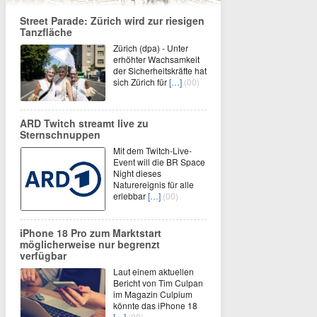
Street Parade: Zürich wird zur riesigen
Tanzfläche
Zürich (dpa) - Unter
erhöhter Wachsamkeit
der Sicherheitskräfte hat
sich Zürich für
[…]
(00)
ARD Twitch streamt live zu
Sternschnuppen
Mit dem Twitch-Live-
Event will die BR Space
Night dieses
Naturereignis für alle
erlebbar
[…]
(00)
iPhone 18 Pro zum Marktstart
möglicherweise nur begrenzt
verfügbar
Laut einem aktuellen
Bericht von Tim Culpan
im Magazin Culpium
könnte das iPhone 18
[…]
(00)