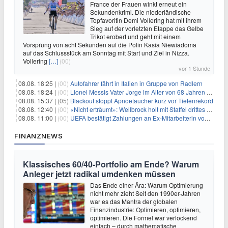
France der Frauen winkt erneut ein
Sekundenkrimi. Die niederländische
Topfavoritin Demi Vollering hat mit ihrem
Sieg auf der vorletzten Etappe das Gelbe
Trikot erobert und geht mit einem
Vorsprung von acht Sekunden auf die Polin Kasia Niewiadoma
auf das Schlussstück am Sonntag mit Start und Ziel in Nizza.
Vollering
[…]
(00)
vor 1 Stunde
08.08. 18:25 |
(00)
Autofahrer fährt in Italien in Gruppe von Radlern
08.08. 18:24 |
(00)
Lionel Messis Vater Jorge im Alter von 68 Jahren gestorben
08.08. 15:37 |
(05)
Blackout stoppt Apnoetaucher kurz vor Tiefenrekord
08.08. 12:40 |
(00)
«Nicht erträumt»: Wellbrock holt mit Staffel drittes EM-Gold
08.08. 11:00 |
(00)
UEFA bestätigt Zahlungen an Ex-Mitarbeiterin von Infantino
FINANZNEWS
Klassisches 60/40-Portfolio am Ende? Warum
Anleger jetzt radikal umdenken müssen
Das Ende einer Ära: Warum Optimierung
nicht mehr zieht Seit den 1990er-Jahren
war es das Mantra der globalen
Finanzindustrie: Optimieren, optimieren,
optimieren. Die Formel war verlockend
einfach – durch mathematische