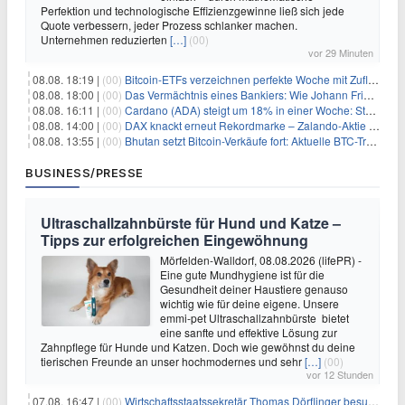
Perfektion und technologische Effizienzgewinne ließ sich jede
Quote verbessern, jeder Prozess schlanker machen.
Unternehmen reduzierten
[…]
(00)
vor 29 Minuten
08.08. 18:19 |
(00)
Bitcoin-ETFs verzeichnen perfekte Woche mit Zuflüssen auf 3-Monats-Hoch
08.08. 18:00 |
(00)
Das Vermächtnis eines Bankiers: Wie Johann Friedrich Städel sein Imperium unsterblich machte
08.08. 16:11 |
(00)
Cardano (ADA) steigt um 18% in einer Woche: Steht ein Kurs von $0,30 bevor?
08.08. 14:00 |
(00)
DAX knackt erneut Rekordmarke – Zalando-Aktie crasht nach Quartalszahlen
08.08. 13:55 |
(00)
Bhutan setzt Bitcoin-Verkäufe fort: Aktuelle BTC-Transaktionen
BUSINESS/PRESSE
Ultraschallzahnbürste für Hund und Katze –
Tipps zur erfolgreichen Eingewöhnung
Mörfelden-Walldorf, 08.08.2026 (lifePR) -
Eine gute Mundhygiene ist für die
Gesundheit deiner Haustiere genauso
wichtig wie für deine eigene. Unsere
emmi-pet Ultraschallzahnbürste bietet
eine sanfte und effektive Lösung zur
Zahnpflege für Hunde und Katzen. Doch wie gewöhnst du deine
tierischen Freunde an unser hochmodernes und sehr
[…]
(00)
vor 12 Stunden
07.08. 16:47 |
(00)
Wirtschaftsstaatssekretär Thomas Dörflinger besucht Handwerksbetrieb im Kammerbezirk Freiburg