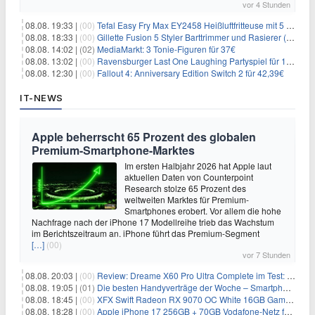
vor 4 Stunden
08.08. 19:33 |
(00)
Tefal Easy Fry Max EY2458 Heißluftfritteuse mit 5 Litern für 64,99€
08.08. 18:33 |
(00)
Gillette Fusion 5 Styler Barttrimmer und Rasierer (All in One) für 16€
08.08. 14:02 |
(02)
MediaMarkt: 3 Tonie-Figuren für 37€
08.08. 13:02 |
(00)
Ravensburger Last One Laughing Partyspiel für 14,04€
08.08. 12:30 |
(00)
Fallout 4: Anniversary Edition Switch 2 für 42,39€
IT-NEWS
Apple beherrscht 65 Prozent des globalen
Premium-Smartphone-Marktes
Im ersten Halbjahr 2026 hat Apple laut
aktuellen Daten von Counterpoint
Research stolze 65 Prozent des
weltweiten Marktes für Premium-
Smartphones erobert. Vor allem die hohe
Nachfrage nach der iPhone 17 Modellreihe trieb das Wachstum
im Berichtszeitraum an. iPhone führt das Premium-Segment
[…]
(00)
vor 7 Stunden
08.08. 20:03 |
(00)
Review: Dreame X60 Pro Ultra Complete im Test: 42.000 Pa, 100 °C Moppwäsche & erstaunlich viel Technik in nur 8,9 cm Höhe
08.08. 19:05 |
(01)
Die besten Handyverträge der Woche – Smartphone-Tarife & SIM-Only im Überblick
08.08. 18:45 |
(00)
XFX Swift Radeon RX 9070 OC White 16GB Gaming-Grafikkarte für 579€
08.08. 18:28 |
(00)
Apple iPhone 17 256GB + 70GB Vodafone-Netz für 34,99€/Monat (effektiv 6,41€/Monat)