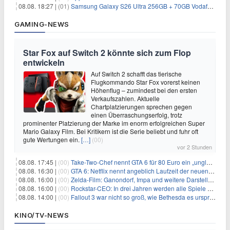
08.08. 18:27 |
(01)
Samsung Galaxy S26 Ultra 256GB + 70GB Vodafone-Netz für 34,99€/Monat (effektiv 4,74€/Monat)
GAMING-NEWS
Star Fox auf Switch 2 könnte sich zum Flop
entwickeln
Auf Switch 2 schafft das tierische
Flugkommando Star Fox vorerst keinen
Höhenflug – zumindest bei den ersten
Verkaufszahlen. Aktuelle
Chartplatzierungen sprechen gegen
einen Überraschungserfolg, trotz
prominenter Platzierung der Marke im enorm erfolgreichen Super
Mario Galaxy Film. Bei Kritikern ist die Serie beliebt und fuhr oft
gute Wertungen ein.
[…]
(00)
vor 2 Stunden
08.08. 17:45 |
(00)
Take-Two-Chef nennt GTA 6 für 80 Euro ein „unglaubliches Schnäppchen“
08.08. 16:30 |
(00)
GTA 6: Netflix nennt angeblich Laufzeit der neuen Gameplay-Präsentation
08.08. 16:00 |
(00)
Zelda-Film: Ganondorf, Impa und weitere Darsteller sollen feststehen
08.08. 16:00 |
(00)
Rockstar-CEO: In drei Jahren werden alle Spiele gestreamt
08.08. 14:00 |
(00)
Fallout 3 war nicht so groß, wie Bethesda es ursprünglich wollte
KINO/TV-NEWS