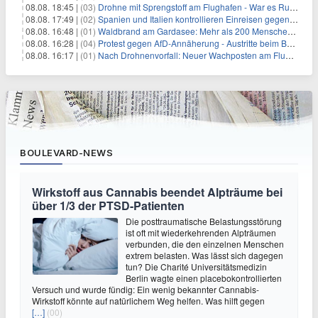
08.08. 18:45 |
(03)
Drohne mit Sprengstoff am Flughafen - War es Russland?
08.08. 17:49 |
(02)
Spanien und Italien kontrollieren Einreisen gegenseitig
08.08. 16:48 |
(01)
Waldbrand am Gardasee: Mehr als 200 Menschen evakuiert
08.08. 16:28 |
(04)
Protest gegen AfD-Annäherung - Austritte beim BSW Sachsen-Anhalt
08.08. 16:17 |
(01)
Nach Drohnenvorfall: Neuer Wachposten am Flughafen
BOULEVARD-NEWS
Wirkstoff aus Cannabis beendet Alpträume bei
über 1/3 der PTSD-Patienten
Die posttraumatische Belastungsstörung
ist oft mit wiederkehrenden Alpträumen
verbunden, die den einzelnen Menschen
extrem belasten. Was lässt sich dagegen
tun? Die Charité Universitätsmedizin
Berlin wagte einen placebokontrollierten
Versuch und wurde fündig: Ein wenig bekannter Cannabis-
Wirkstoff könnte auf natürlichem Weg helfen. Was hilft gegen
[…]
(00)