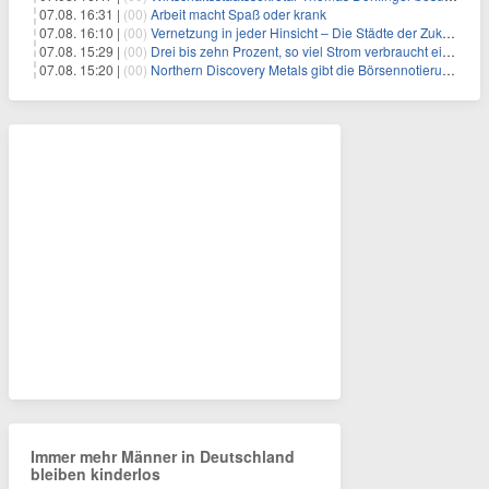
07.08. 16:31 |
(00)
Arbeit macht Spaß oder krank
07.08. 16:10 |
(00)
Vernetzung in jeder Hinsicht – Die Städte der Zukunft sind grün-blau
07.08. 15:29 |
(00)
Drei bis zehn Prozent, so viel Strom verbraucht ein Aufzug im Gebäude
07.08. 15:20 |
(00)
Northern Discovery Metals gibt die Börsennotierung an der Frankfurter Wertpapierbörse bekannt
Immer mehr Männer in Deutschland
bleiben kinderlos