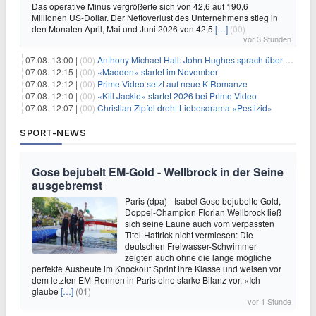
Das operative Minus vergrößerte sich von 42,6 auf 190,6
Millionen US-Dollar. Der Nettoverlust des Unternehmens stieg in
den Monaten April, Mai und Juni 2026 von 42,5
[…]
(00)
vor 3 Stunden
07.08. 13:00 |
(00)
Anthony Michael Hall: John Hughes sprach über eine Fortsetzung von 'The Breakfast Club'
07.08. 12:15 |
(00)
«Madden» startet im November
07.08. 12:12 |
(00)
Prime Video setzt auf neue K-Romanze
07.08. 12:10 |
(00)
«Kill Jackie» startet 2026 bei Prime Video
07.08. 12:07 |
(00)
Christian Zipfel dreht Liebesdrama «Pestizid»
SPORT-NEWS
Gose bejubelt EM-Gold - Wellbrock in der Seine
ausgebremst
Paris (dpa) - Isabel Gose bejubelte Gold,
Doppel-Champion Florian Wellbrock ließ
sich seine Laune auch vom verpassten
Titel-Hattrick nicht vermiesen: Die
deutschen Freiwasser-Schwimmer
zeigten auch ohne die lange mögliche
perfekte Ausbeute im Knockout Sprint ihre Klasse und weisen vor
dem letzten EM-Rennen in Paris eine starke Bilanz vor. «Ich
glaube
[…]
(01)
vor 1 Stunde