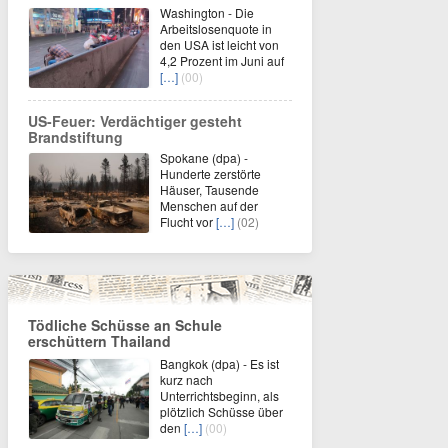
Washington - Die
Arbeitslosenquote in
den USA ist leicht von
4,2 Prozent im Juni auf
[…]
(00)
US-Feuer: Verdächtiger gesteht
Brandstiftung
Spokane (dpa) -
Hunderte zerstörte
Häuser, Tausende
Menschen auf der
Flucht vor
[…]
(02)
Tödliche Schüsse an Schule
erschüttern Thailand
Bangkok (dpa) - Es ist
kurz nach
Unterrichtsbeginn, als
plötzlich Schüsse über
den
[…]
(00)