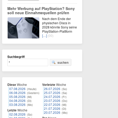
Mehr Werbung auf PlayStation? Sony
soll neue Einnahmequellen prüfen
Nach dem Ende der
physischen Discs in
2028 könnte Sony seine
PlayStation-Plattform
[…]
(00)
Suchbegriff
suchen
Diese
Woche
Vorletzte
Woche
07.08.2026
26.07.2026
(Heute)
(So)
06.08.2026
25.07.2026
(Gestern)
(Sa)
05.08.2026
24.07.2026
(Mi)
(Fr)
04.08.2026
23.07.2026
(Di)
(Do)
03.08.2026
22.07.2026
(Mo)
(Mi)
21.07.2026
(Di)
Letzte
Woche
20.07.2026
(Mo)
02.08.2026
(So)
News