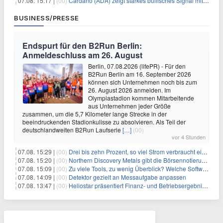
07.08. 15:17 |
(00)
Cardano (ADA) zeigt starkes bullisches Signal mit Potenzial für 200% Kursanstieg
BUSINESS/PRESSE
Endspurt für den B2Run Berlin:
Anmeldeschluss am 26. August
Berlin, 07.08.2026 (lifePR) - Für den
B2Run Berlin am 16. September 2026
können sich Unternehmen noch bis zum
26. August 2026 anmelden. Im
Olympiastadion kommen Mitarbeitende
aus Unternehmen jeder Größe
zusammen, um die 5,7 Kilometer lange Strecke in der
beeindruckenden Stadionkulisse zu absolvieren. Als Teil der
deutschlandweiten B2Run Laufserie
[…]
(00)
vor 4 Stunden
07.08. 15:29 |
(00)
Drei bis zehn Prozent, so viel Strom verbraucht ein Aufzug im Gebäude
07.08. 15:20 |
(00)
Northern Discovery Metals gibt die Börsennotierung an der Frankfurter Wertpapierbörse bekannt
07.08. 15:09 |
(00)
Zu viele Tools, zu wenig Überblick? Welche Software IT-Dienstleister wirklich brauchen
07.08. 14:09 |
(00)
Detektor gezielt an Messaufgabe anpassen
07.08. 13:47 |
(00)
Heliostar präsentiert Finanz- und Betriebsergebnis für das zweite Quartal 2026 mit Goldproduktion und Barreserven in Rekordhöhe