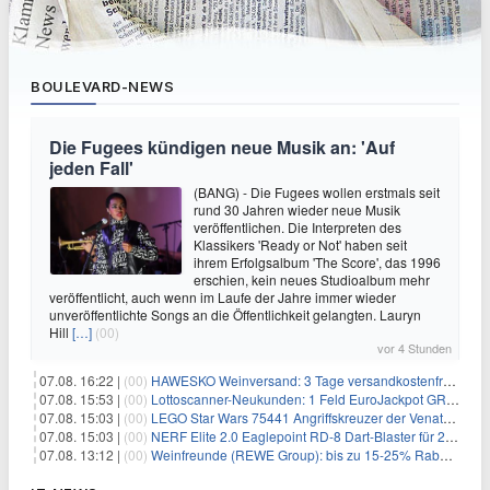
BOULEVARD-NEWS
Die Fugees kündigen neue Musik an: 'Auf
jeden Fall'
(BANG) - Die Fugees wollen erstmals seit
rund 30 Jahren wieder neue Musik
veröffentlichen. Die Interpreten des
Klassikers 'Ready or Not' haben seit
ihrem Erfolgsalbum 'The Score', das 1996
erschien, kein neues Studioalbum mehr
veröffentlicht, auch wenn im Laufe der Jahre immer wieder
unveröffentlichte Songs an die Öffentlichkeit gelangten. Lauryn
Hill
[…]
(00)
vor 4 Stunden
07.08. 16:22 |
(00)
HAWESKO Weinversand: 3 Tage versandkostenfrei bestellen (MBW 25€)
07.08. 15:53 |
(00)
Lottoscanner-Neukunden: 1 Feld EuroJackpot GRATIS spielen
07.08. 15:03 |
(00)
LEGO Star Wars 75441 Angriffskreuzer der Venator-Klasse für 50,25€
07.08. 15:03 |
(00)
NERF Elite 2.0 Eaglepoint RD-8 Dart-Blaster für 20,49€
07.08. 13:12 |
(00)
Weinfreunde (REWE Group): bis zu 15-25% Rabatt je nach Anzahl der Flaschen