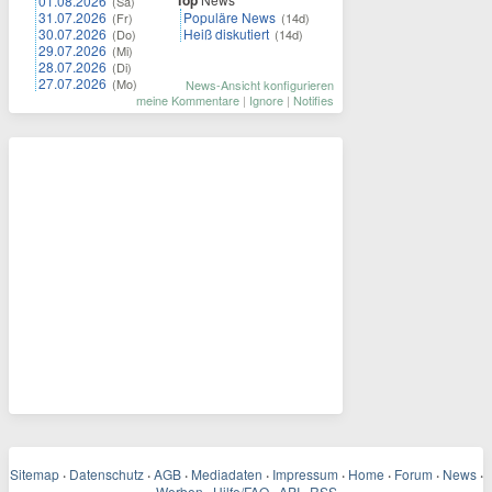
Top
01.08.2026
(Sa)
31.07.2026
Populäre News
(Fr)
(14d)
30.07.2026
Heiß diskutiert
(Do)
(14d)
29.07.2026
(Mi)
28.07.2026
(Di)
27.07.2026
(Mo)
News-Ansicht konfigurieren
meine Kommentare
|
Ignore
|
Notifies
Sitemap
·
Datenschutz
·
AGB
·
Mediadaten
·
Impressum
·
Home
·
Forum
·
News
·
Werben
Hilfe/FAQ
API
RSS