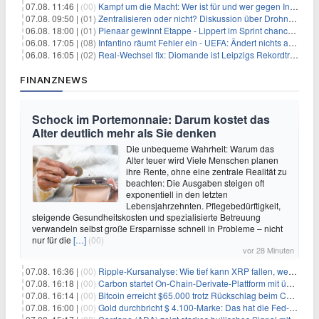
07.08. 11:46 |
(00)
Kampf um die Macht: Wer ist für und wer gegen Infantino?
07.08. 09:50 |
(01)
Zentralisieren oder nicht? Diskussion über Drohnenabwehr
06.08. 18:00 |
(01)
Pienaar gewinnt Etappe - Lippert im Sprint chancenlos
06.08. 17:05 |
(08)
Infantino räumt Fehler ein - UEFA: Ändert nichts an Boykott
06.08. 16:05 |
(02)
Real-Wechsel fix: Diomande ist Leipzigs Rekordtransfer
FINANZNEWS
Schock im Portemonnaie: Darum kostet das
Alter deutlich mehr als Sie denken
Die unbequeme Wahrheit: Warum das
Alter teuer wird Viele Menschen planen
ihre Rente, ohne eine zentrale Realität zu
beachten: Die Ausgaben steigen oft
exponentiell in den letzten
Lebensjahrzehnten. Pflegebedürftigkeit,
steigende Gesundheitskosten und spezialisierte Betreuung
verwandeln selbst große Ersparnisse schnell in Probleme – nicht
nur für die
[…]
(00)
vor 28 Minuten
07.08. 16:36 |
(00)
Ripple-Kursanalyse: Wie tief kann XRP fallen, wenn die $1-Unterstützung am Wochenende verloren geht?
07.08. 16:18 |
(00)
Carbon startet On-Chain-Derivate-Plattform mit über 950 Märkten in einem Konto
07.08. 16:14 |
(00)
Bitcoin erreicht $65.000 trotz Rückschlag beim CLARITY Act und fehlendem US-Iran-Abkommen
07.08. 16:00 |
(00)
Gold durchbricht $ 4.100-Marke: Das hat die Fed-Entscheidung ausgelöst