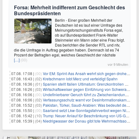
Forsa: Mehrheit indifferent zum Geschlecht des
Bundespräsidenten
Berlin - Einer großen Mehrheit der
Deutschen ist es laut einer Umfrage des
Meinungsforschungsinstituts Forsa egal,
ob auf Bundespräsident Frank-Walter
Steinmeier ein Mann oder eine Frau folgt.
Das berichten die Sender RTL und ntv,
die die Umfrage in Auftrag gegeben haben. Demnach ist es 74
Prozent der Befragten egal, welches Geschlecht der nächste
[…]
(00)
vor 9 Minuten
07.08. 17:08 |
(00)
Vor EM: Sprint-Ass Ansah wehrt sich gegen drohende Sperre
07.08. 16:43 |
(02)
Kretschmann lobt Merz und verteidigt Spahn
07.08. 16:36 |
(01)
Spanien stellt Italien Ultimatum: Grenzkontrollen beenden
07.08. 16:26 |
(03)
Wirtschaftsweiser gegen Einführung von Schwerarbeiter-Rente
07.08. 16:06 |
(00)
Undefinierbarer Geruch führt zu Zwischenlandung von Flieger
07.08. 16:06 |
(02)
Verfassungsschutz warnt vor Desinformationskampagne gegen Merz
07.08. 15:52 |
(03)
Pakistan, Türkei, Saudi-Arabien: Was bedeutet der neue Pakt?
07.08. 15:50 |
(00)
Saarland setzt Lkw-Sonntagsfahrverbot wegen Niedrigwasser aus
07.08. 15:42 |
(10)
Trump: Neuer Anlauf für Beschränkung von US-Geburtsrecht
07.08. 15:39 |
(04)
Niedrigwasser der Donau gibt tote Wehrmachtssoldaten frei