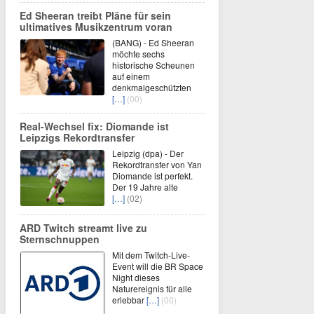
Ed Sheeran treibt Pläne für sein
ultimatives Musikzentrum voran
(BANG) - Ed Sheeran
möchte sechs
historische Scheunen
auf einem
denkmalgeschützten
[…]
(00)
Real-Wechsel fix: Diomande ist
Leipzigs Rekordtransfer
Leipzig (dpa) - Der
Rekordtransfer von Yan
Diomande ist perfekt.
Der 19 Jahre alte
[…]
(02)
ARD Twitch streamt live zu
Sternschnuppen
Mit dem Twitch-Live-
Event will die BR Space
Night dieses
Naturereignis für alle
erlebbar
[…]
(00)