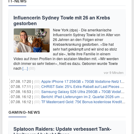
IT-NEWS
Influencerin Sydney Towle mit 26 an Krebs
gestorben
New York (dpa) - Die amerikanische
Influencerin Sydney Towle ist im Alter von
26 Jahren an den Folgen einer
Krebserkrankung gestorben. «Sie hat
sehr hart gekämpft und wir sind so stolz
auf sie», teilte ihre Familie in einem
Video auf ihren Profilen in den sozialen Medien mit. «Wir werden
dich immer so sehr lieben», hieß es dazu. Geboren wurde Towle
nach
[…]
(00)
vor 9 Minuten
07.08. 17:20 |
(00)
Apple iPhone 17 256GB + 70GB Vodafone-Netz für 34,99€/Monat (effektiv 6,41€/Monat)
07.08. 17:11 |
(00)
CHRIST Sale: 25% Extra-Rabatt auf Last Pieces bei Schmuck & Uhren
07.08. 16:53 |
(00)
Samsung Galaxy S26 Ultra 256GB + 70GB Vodafone-Netz für 34,99€/Monat (effektiv 4,74€/Monat)
07.08. 16:12 |
(00)
Bericht: iPad-Lieferungen im 2. Quartal 2026 um 7,5 Prozent gesunken
07.08. 16:12 |
(00)
TF Mastercard Gold: 75€ Bonus kostenlose Kreditkarte ohne Fremdwährungsgebühren
GAMING-NEWS
Splatoon Raiders: Update verbessert Tank-