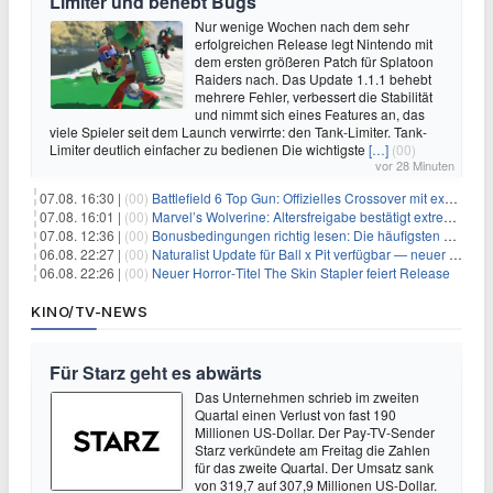
Limiter und behebt Bugs
Nur wenige Wochen nach dem sehr
erfolgreichen Release legt Nintendo mit
dem ersten größeren Patch für Splatoon
Raiders nach. Das Update 1.1.1 behebt
mehrere Fehler, verbessert die Stabilität
und nimmt sich eines Features an, das
viele Spieler seit dem Launch verwirrte: den Tank-Limiter. Tank-
Limiter deutlich einfacher zu bedienen Die wichtigste
[…]
(00)
vor 28 Minuten
07.08. 16:30 |
(00)
Battlefield 6 Top Gun: Offizielles Crossover mit exklusiven Inhalten angekündigt
07.08. 16:01 |
(00)
Marvel’s Wolverine: Altersfreigabe bestätigt extreme Gewalt und düstere Szenen
07.08. 12:36 |
(00)
Bonusbedingungen richtig lesen: Die häufigsten Stolperfallen
06.08. 22:27 |
(00)
Naturalist Update für Ball x Pit verfügbar — neuer Content auf allen Plattformen
06.08. 22:26 |
(00)
Neuer Horror‑Titel The Skin Stapler feiert Release
KINO/TV-NEWS
Für Starz geht es abwärts
Das Unternehmen schrieb im zweiten
Quartal einen Verlust von fast 190
Millionen US-Dollar. Der Pay-TV-Sender
Starz verkündete am Freitag die Zahlen
für das zweite Quartal. Der Umsatz sank
von 319,7 auf 307,9 Millionen US-Dollar.