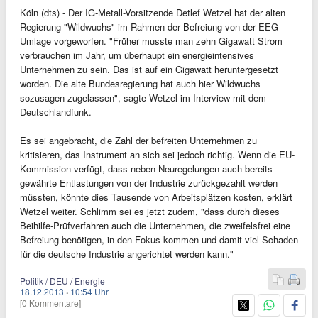
Köln (dts) - Der IG-Metall-Vorsitzende Detlef Wetzel hat der alten
Regierung "Wildwuchs" im Rahmen der Befreiung von der EEG-
Umlage vorgeworfen. "Früher musste man zehn Gigawatt Strom
verbrauchen im Jahr, um überhaupt ein energieintensives
Unternehmen zu sein. Das ist auf ein Gigawatt heruntergesetzt
worden. Die alte Bundesregierung hat auch hier Wildwuchs
sozusagen zugelassen", sagte Wetzel im Interview mit dem
Deutschlandfunk.
Es sei angebracht, die Zahl der befreiten Unternehmen zu
kritisieren, das Instrument an sich sei jedoch richtig. Wenn die EU-
Kommission verfügt, dass neben Neuregelungen auch bereits
gewährte Entlastungen von der Industrie zurückgezahlt werden
müssten, könnte dies Tausende von Arbeitsplätzen kosten, erklärt
Wetzel weiter. Schlimm sei es jetzt zudem, "dass durch dieses
Beihilfe-Prüfverfahren auch die Unternehmen, die zweifelsfrei eine
Befreiung benötigen, in den Fokus kommen und damit viel Schaden
für die deutsche Industrie angerichtet werden kann."
Politik / DEU / Energie
18.12.2013
·
10:54 Uhr
[0 Kommentare]